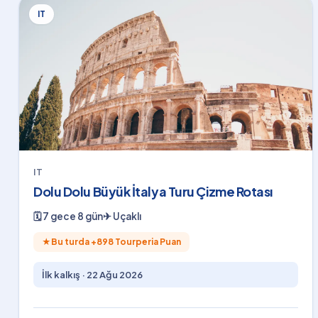
IT
IT
Dolu Dolu Büyük İtalya Turu Çizme Rotası
🗓
7 gece 8 gün
✈
Uçaklı
★
Bu turda +
898
Tourperia Puan
İlk kalkış ·
22 Ağu 2026