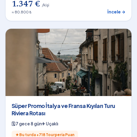
1.347 €
/kişi
İncele →
≈ 80.800 ₺
Süper Promo İtalya ve Fransa Kıyıları Turu
Riviera Rotası
🗓
7 gece 8 gün
✈
Uçaklı
★
Bu turda +
718
Tourperia Puan