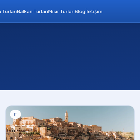
 Turları
Balkan Turları
Mısır Turları
Blog
İletişim
IT