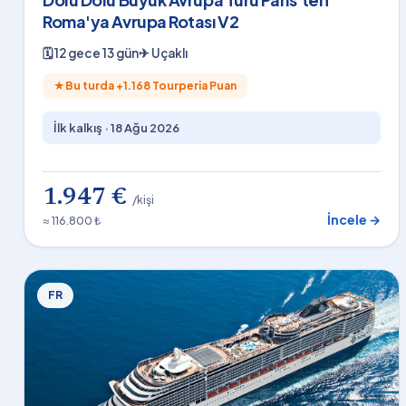
Roma'ya Avrupa Rotası V2
🗓
12 gece 13 gün
✈
Uçaklı
★
Bu turda +
1.168
Tourperia Puan
İlk kalkış ·
18 Ağu 2026
1.947 €
/kişi
İncele →
≈ 116.800 ₺
FR