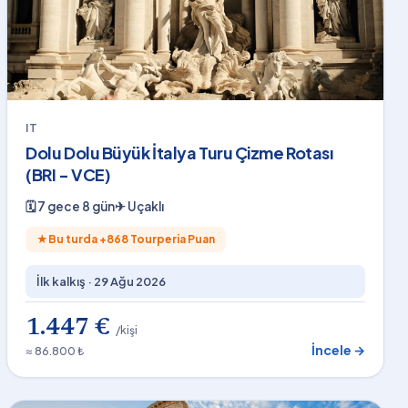
IT
Dolu Dolu Büyük İtalya Turu Çizme Rotası
(BRI - VCE)
🗓
7 gece 8 gün
✈
Uçaklı
★
Bu turda +
868
Tourperia Puan
İlk kalkış ·
29 Ağu 2026
1.447 €
/kişi
İncele →
≈ 86.800 ₺