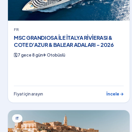
FR
MSC GRANDIOSA İLE İTALYA RİVİERASI &
COTE D’AZUR & BALEAR ADALARI - 2026
🗓
7 gece 8 gün
✈
Otobüslü
Fiyat için arayın
İncele →
IT