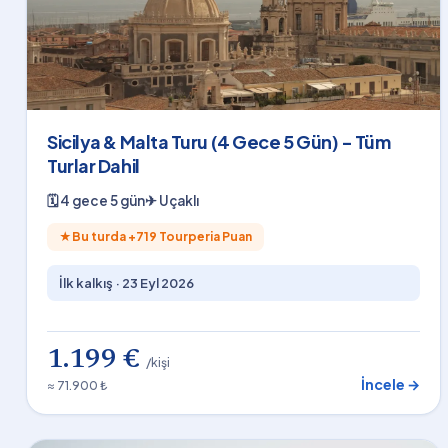
Sicilya & Malta Turu (4 Gece 5 Gün) - Tüm
Turlar Dahil
🗓
4 gece 5 gün
✈
Uçaklı
★
Bu turda +
719
Tourperia Puan
İlk kalkış ·
23 Eyl 2026
1.199 €
/kişi
İncele →
≈ 71.900 ₺