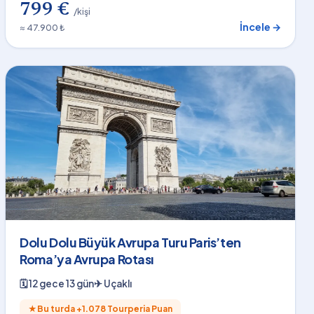
799 €
/kişi
İncele →
≈ 47.900 ₺
Dolu Dolu Büyük Avrupa Turu Paris’ten
Roma’ya Avrupa Rotası
🗓
12 gece 13 gün
✈
Uçaklı
★
Bu turda +
1.078
Tourperia Puan