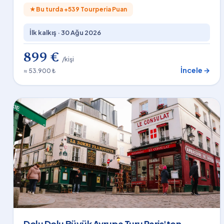
★
Bu turda +
539
Tourperia Puan
İlk kalkış ·
30 Ağu 2026
899 €
/kişi
İncele →
≈ 53.900 ₺
Dolu Dolu Büyük Avrupa Turu Paris'ten