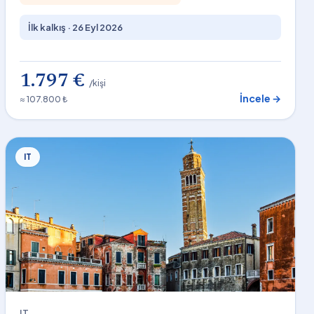
İlk kalkış ·
26 Eyl 2026
1.797 €
/kişi
İncele →
≈ 107.800 ₺
IT
IT