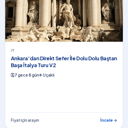
IT
Ankara’dan Direkt Sefer İle Dolu Dolu Baştan
Başa İtalya Turu V2
🗓
7 gece 8 gün
✈
Uçaklı
Fiyat için arayın
İncele →