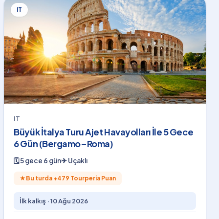
IT
IT
Büyük İtalya Turu Ajet Havayolları İle 5 Gece
6 Gün (Bergamo–Roma)
🗓
5 gece 6 gün
✈
Uçaklı
★
Bu turda +
479
Tourperia Puan
İlk kalkış ·
10 Ağu 2026