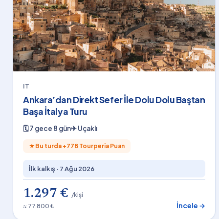
IT
Ankara’dan Direkt Sefer İle Dolu Dolu Baştan
Başa İtalya Turu
🗓
7 gece 8 gün
✈
Uçaklı
★
Bu turda +
778
Tourperia Puan
İlk kalkış ·
7 Ağu 2026
1.297 €
/kişi
İncele →
≈ 77.800 ₺