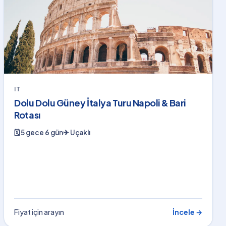
IT
Dolu Dolu Güney İtalya Turu Napoli & Bari
Rotası
🗓
5 gece 6 gün
✈
Uçaklı
Fiyat için arayın
İncele →