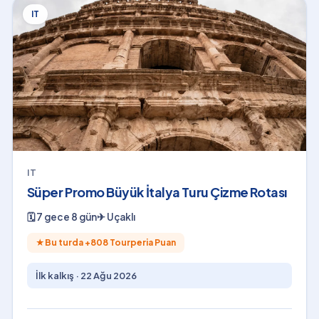
IT
IT
Süper Promo Büyük İtalya Turu Çizme Rotası
🗓
7 gece 8 gün
✈
Uçaklı
★
Bu turda +
808
Tourperia Puan
İlk kalkış ·
22 Ağu 2026