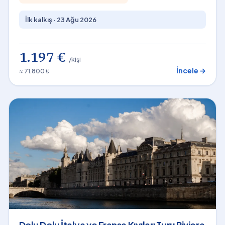
İlk kalkış ·
23 Ağu 2026
1.197 €
/kişi
İncele →
≈ 71.800 ₺
Dolu Dolu İtalya ve Fransa Kıyıları Turu Riviera