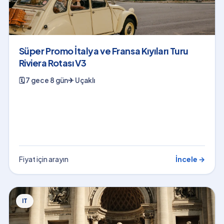
Süper Promo İtalya ve Fransa Kıyıları Turu
Riviera Rotası V3
🗓
7 gece 8 gün
✈
Uçaklı
Fiyat için arayın
İncele →
IT