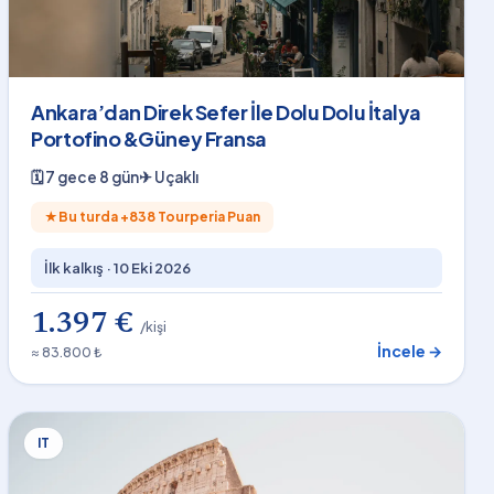
Ankara’dan Direk Sefer İle Dolu Dolu İtalya
Portofino &Güney Fransa
🗓
7 gece 8 gün
✈
Uçaklı
★
Bu turda +
838
Tourperia Puan
İlk kalkış ·
10 Eki 2026
1.397 €
/kişi
İncele →
≈ 83.800 ₺
IT