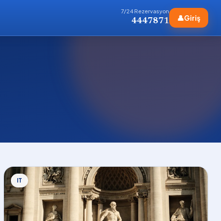
7/24 Rezervasyon
👤
Giriş
4447871
IT