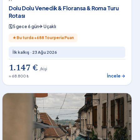
Dolu Dolu Venedik & Floransa & Roma Turu
Rotası
🗓
5 gece 6 gün
✈
Uçaklı
★
Bu turda +
688
Tourperia Puan
İlk kalkış ·
23 Ağu 2026
1.147 €
/kişi
İncele →
≈ 68.800 ₺