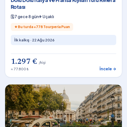
Rotası
🗓
7 gece 8 gün
✈
Uçaklı
★
Bu turda +
778
Tourperia Puan
İlk kalkış ·
22 Ağu 2026
1.297 €
/kişi
İncele →
≈ 77.800 ₺