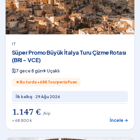
IT
Süper Promo Büyük İtalya Turu Çizme Rotası
(BRI - VCE)
🗓
7 gece 8 gün
✈
Uçaklı
★
Bu turda +
688
Tourperia Puan
İlk kalkış ·
29 Ağu 2026
1.147 €
/kişi
İncele →
≈ 68.800 ₺