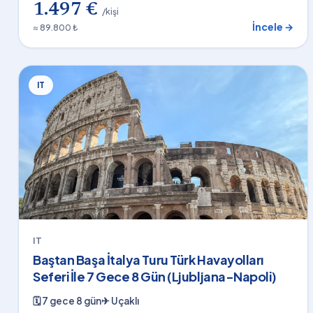
1.497 €
/kişi
İncele →
≈ 89.800 ₺
IT
IT
Baştan Başa İtalya Turu Türk Havayolları
Seferi İle 7 Gece 8 Gün (Ljubljana-Napoli)
🗓
7 gece 8 gün
✈
Uçaklı