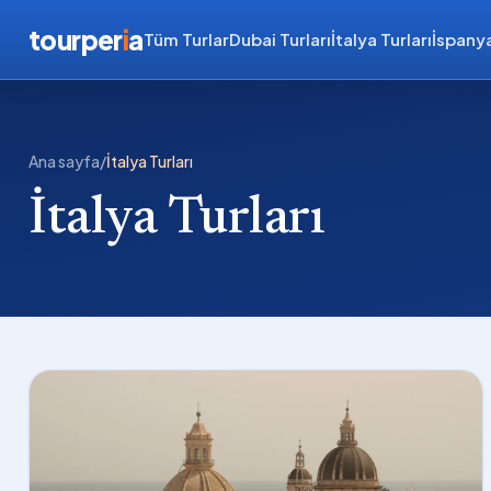
tourper
i
a
Tüm Turlar
Dubai Turları
İtalya Turları
İspanya
Ana sayfa
/
İtalya Turları
İtalya Turları