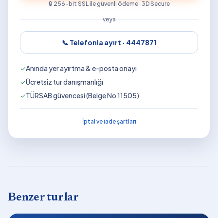
🔒 256-bit SSL ile güvenli ödeme · 3D Secure
veya
📞 Telefonla ayırt ·
4447871
✓
Anında yer ayırtma & e-posta onayı
✓
Ücretsiz tur danışmanlığı
✓
TÜRSAB güvencesi (Belge No 11505)
İptal ve iade şartları
Benzer turlar