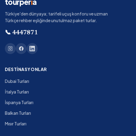
tourper
i
a
Türkiye'den dünyaya; tarifeli uçuş konforu ve uzman
Türkçe rehber eşliğinde unutulmaz paket turlar.
📞
4447871
DESTINASYONLAR
Dubai Turları
İtalya Turları
İspanya Turları
Balkan Turları
Mısır Turları