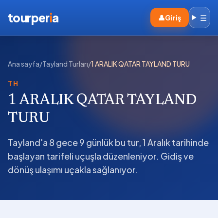
tourper
i
a
☰
👤
Giriş
Ana sayfa
/
Tayland Turları
/
1 ARALIK QATAR TAYLAND TURU
TH
1 ARALIK QATAR TAYLAND
TURU
Tayland'a 8 gece 9 günlük bu tur, 1 Aralık tarihinde
başlayan tarifeli uçuşla düzenleniyor. Gidiş ve
dönüş ulaşımı uçakla sağlanıyor.