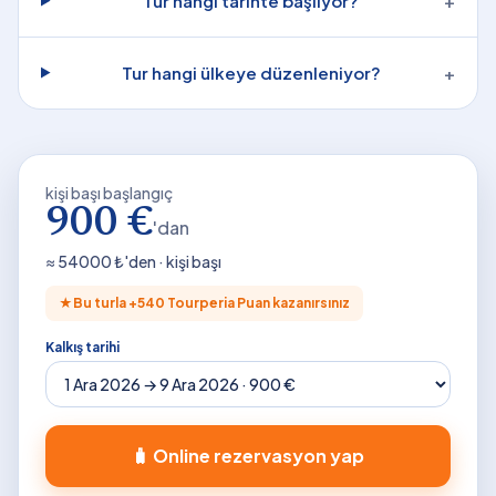
Tur hangi tarihte başlıyor?
+
Tur hangi ülkeye düzenleniyor?
+
kişi başı başlangıç
900 €
'dan
≈
54000
₺'den · kişi başı
★
Bu turla +
540
Tourperia Puan kazanırsınız
Kalkış tarihi
🧳 Online rezervasyon yap