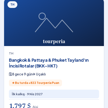
TH
TH
Bangkok & Pattaya & Phuket Tayland'ın
İncisi Rotalar (BKK-HKT)
🗓
8 gece 9 gün
✈
Uçaklı
★
Bu turda +
833
Tourperia Puan
İlk kalkış ·
9 Nis 2027
1.797 $
/kişi