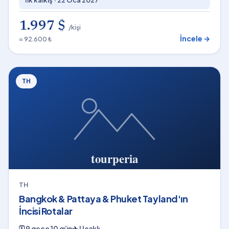
1.997 $
/kişi
İncele →
≈ 92.600 ₺
TH
TH
Bangkok & Pattaya & Phuket Tayland'ın
İncisi Rotalar
🗓
9 gece 10 gün
✈
Uçaklı