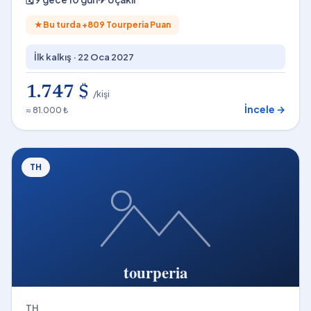
★
Bu turda +
809
Tourperia Puan
İlk kalkış ·
22 Oca 2027
1.747 $
/kişi
İncele →
≈ 81.000 ₺
TH
TH