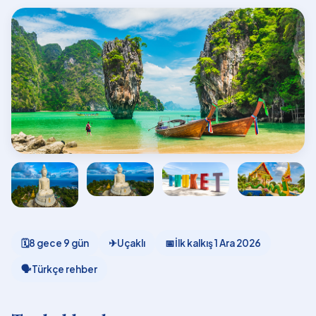
🗓
8 gece 9 gün
✈
Uçaklı
📅
İlk kalkış
1 Ara 2026
🗣
Türkçe rehber