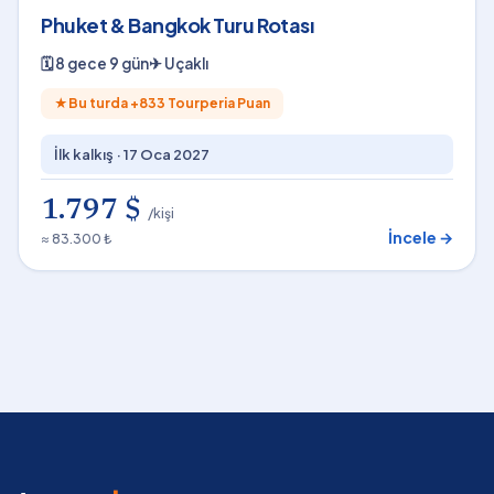
Phuket & Bangkok Turu Rotası
🗓
8 gece 9 gün
✈
Uçaklı
★
Bu turda +
833
Tourperia Puan
İlk kalkış ·
17 Oca 2027
1.797 $
/kişi
İncele →
≈ 83.300 ₺