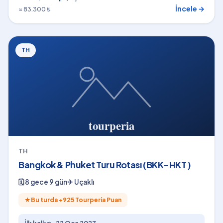
İncele →
≈ 83.300 ₺
TH
TH
Bangkok & Phuket Turu Rotası (BKK-HKT )
🗓
8 gece 9 gün
✈
Uçaklı
★
Bu turda +
925
Tourperia Puan
İlk kalkış ·
22 Oca 2027