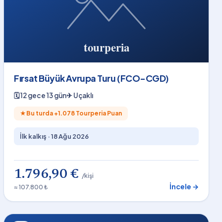
Fırsat Büyük Avrupa Turu (FCO-CGD)
🗓
12 gece 13 gün
✈
Uçaklı
★
Bu turda +
1.078
Tourperia Puan
İlk kalkış ·
18 Ağu 2026
1.796,90 €
/kişi
İncele →
≈ 107.800 ₺