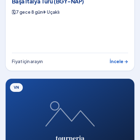
Başa İtalya Turu (BGY-NAP)
🗓
7 gece 8 gün
✈
Uçaklı
Fiyat için arayın
İncele →
VN