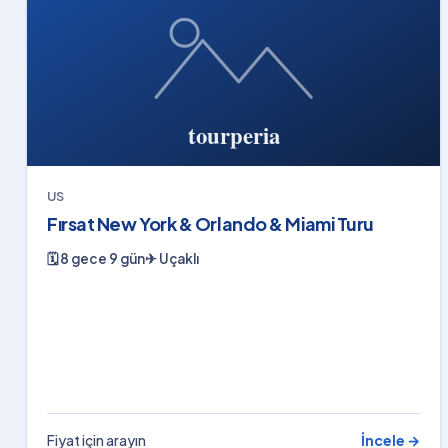
US
Fırsat New York & Orlando & Miami Turu
🗓
8 gece 9 gün
✈
Uçaklı
Fiyat için arayın
İncele →