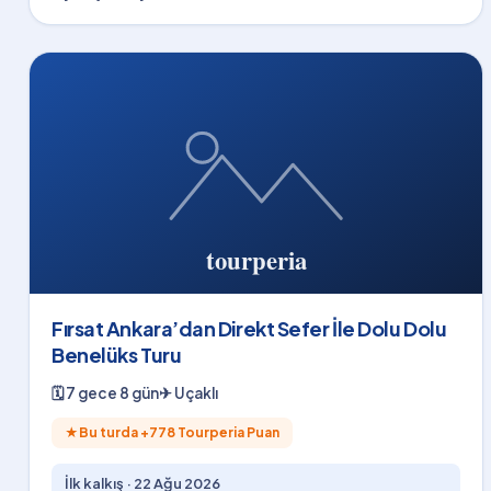
Fırsat Ankara’dan Direkt Sefer İle Dolu Dolu
Benelüks Turu
🗓
7 gece 8 gün
✈
Uçaklı
★
Bu turda +
778
Tourperia Puan
İlk kalkış ·
22 Ağu 2026