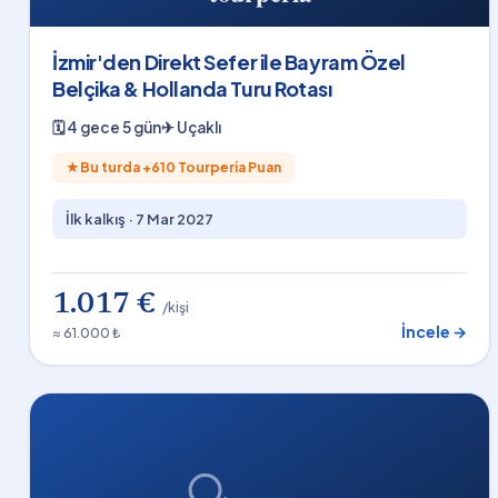
İzmir'den Direkt Sefer ile Bayram Özel
Belçika & Hollanda Turu Rotası
🗓
4 gece 5 gün
✈
Uçaklı
★
Bu turda +
610
Tourperia Puan
İlk kalkış ·
7 Mar 2027
1.017 €
/kişi
İncele →
≈ 61.000 ₺