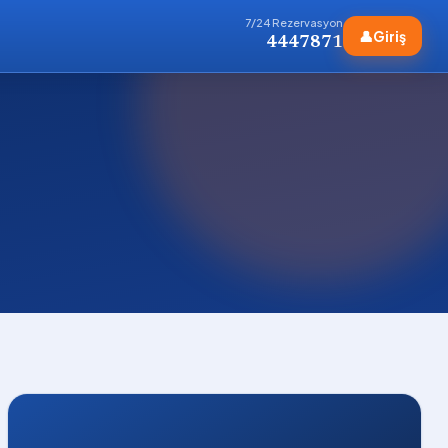
7/24 Rezervasyon
👤
Giriş
4447871