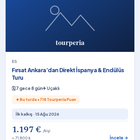
ES
Fırsat Ankara’dan Direkt İspanya & Endülüs
Turu
🗓
7 gece 8 gün
✈
Uçaklı
★
Bu turda +
718
Tourperia Puan
İlk kalkış ·
15 Ağu 2026
1.197 €
/kişi
İncele →
≈ 71.800 ₺