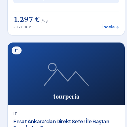
1.297 €
/kişi
İncele →
≈ 77.800 ₺
IT
IT
Fırsat Ankara’dan Direkt Sefer İle Baştan