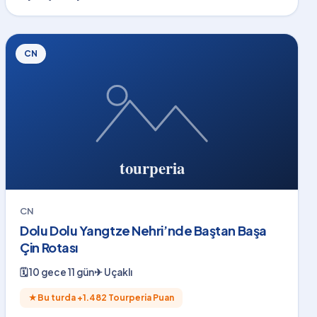
CN
CN
Dolu Dolu Yangtze Nehri’nde Baştan Başa
Çin Rotası
🗓
10 gece 11 gün
✈
Uçaklı
★
Bu turda +
1.482
Tourperia Puan