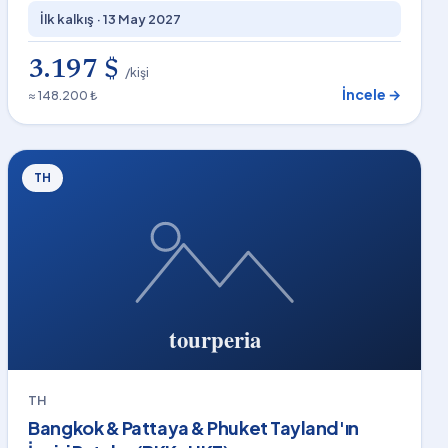
İlk kalkış ·
13 May 2027
3.197 $
/kişi
İncele →
≈ 148.200 ₺
TH
TH
Bangkok & Pattaya & Phuket Tayland'ın