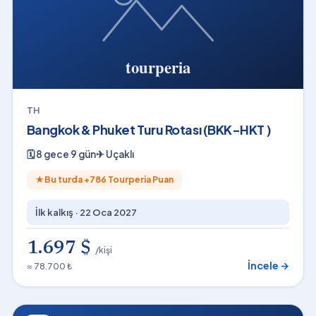
TH
Bangkok & Phuket Turu Rotası (BKK-HKT )
🗓
8 gece 9 gün
✈
Uçaklı
★
Bu turda +
786
Tourperia Puan
İlk kalkış ·
22 Oca 2027
1.697 $
/kişi
İncele →
≈ 78.700 ₺