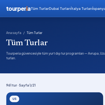
tourper
i
a
Tüm Turlar
Dubai Turları
İtalya Turları
İspanya
Ana sayfa
/
Tüm Turlar
Tüm Turlar
Tourperia güvencesiyle tüm yurt dışı tur programları — Avrupa, Uza
turları.
961
tur
· Sayfa 1/21
US