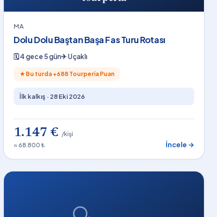
MA
Dolu Dolu Baştan Başa Fas Turu Rotası
🗓
4 gece 5 gün
✈
Uçaklı
★
Bu turda +
688
Tourperia Puan
İlk kalkış ·
28 Eki 2026
1.147 €
/kişi
İncele →
≈ 68.800 ₺