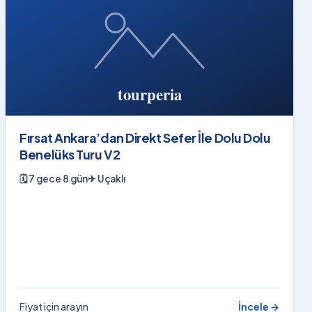
Fırsat Ankara’dan Direkt Sefer İle Dolu Dolu
Benelüks Turu V2
🗓
7 gece 8 gün
✈
Uçaklı
Fiyat için arayın
İncele →