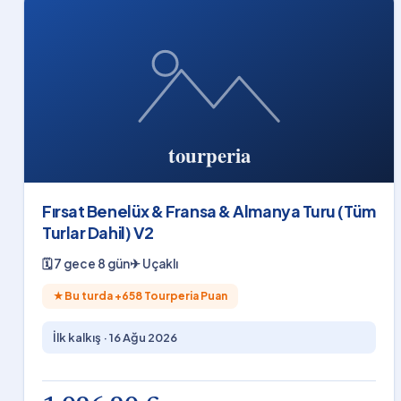
Fırsat Benelüx & Fransa & Almanya Turu (Tüm
Turlar Dahil) V2
🗓
7 gece 8 gün
✈
Uçaklı
★
Bu turda +
658
Tourperia Puan
İlk kalkış ·
16 Ağu 2026