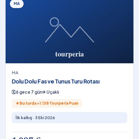
MA
MA
Dolu Dolu Fas ve Tunus Turu Rotası
🗓
6 gece 7 gün
✈
Uçaklı
★
Bu turda +
1.138
Tourperia Puan
İlk kalkış ·
3 Eki 2026