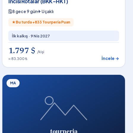
İncisi Rotalar (BKK-HKT)
🗓
8 gece 9 gün
✈
Uçaklı
★
Bu turda +
833
Tourperia Puan
İlk kalkış ·
9 Nis 2027
1.797 $
/kişi
İncele →
≈ 83.300 ₺
MA