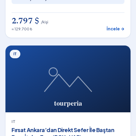
2.797 $
/kişi
İncele →
≈ 129.700 ₺
IT
IT
Fırsat Ankara’dan Direkt Sefer İle Baştan