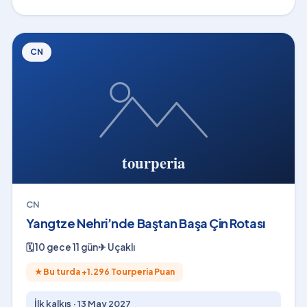
CN
CN
Yangtze Nehri’nde Baştan Başa Çin Rotası
🗓
10 gece 11 gün
✈
Uçaklı
★
Bu turda +
1.296
Tourperia Puan
İlk kalkış ·
13 May 2027