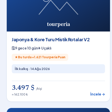
Japonya & Kore Turu Mistik Rotalar V2
🗓
9 gece 10 gün
✈
Uçaklı
★
Bu turda +
1.621
Tourperia Puan
İlk kalkış ·
14 Ağu 2026
3.497 $
/kişi
İncele →
≈ 162.100 ₺