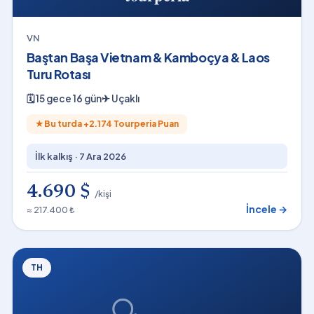
VN
Baştan Başa Vietnam & Kamboçya & Laos
Turu Rotası
🗓
15 gece 16 gün
✈
Uçaklı
★
Bu turda +
2.174
Tourperia Puan
İlk kalkış ·
7 Ara 2026
4.690 $
/kişi
İncele →
≈ 217.400 ₺
TH