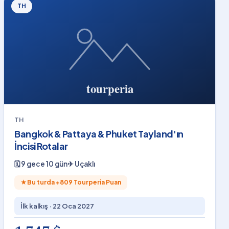
TH
TH
Bangkok & Pattaya & Phuket Tayland'ın
İncisi Rotalar
🗓
9 gece 10 gün
✈
Uçaklı
★
Bu turda +
809
Tourperia Puan
İlk kalkış ·
22 Oca 2027