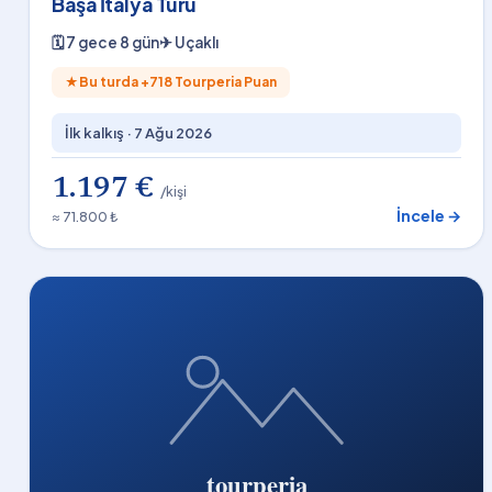
Başa İtalya Turu
🗓
7 gece 8 gün
✈
Uçaklı
★
Bu turda +
718
Tourperia Puan
İlk kalkış ·
7 Ağu 2026
1.197 €
/kişi
İncele →
≈ 71.800 ₺