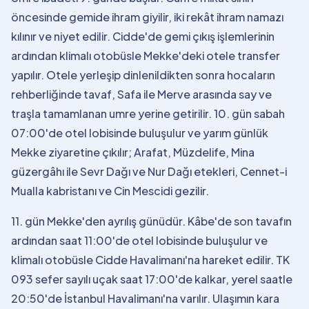
öncesinde gemide ihram giyilir, iki rekât ihram namazı
kılınır ve niyet edilir. Cidde'de gemi çıkış işlemlerinin
ardından klimalı otobüsle Mekke'deki otele transfer
yapılır. Otele yerleşip dinlenildikten sonra hocaların
rehberliğinde tavaf, Safa ile Merve arasında say ve
traşla tamamlanan umre yerine getirilir. 10. gün sabah
07:00'de otel lobisinde buluşulur ve yarım günlük
Mekke ziyaretine çıkılır; Arafat, Müzdelife, Mina
güzergâhı ile Sevr Dağı ve Nur Dağı etekleri, Cennet-i
Mualla kabristanı ve Cin Mescidi gezilir.
11. gün Mekke'den ayrılış günüdür. Kâbe'de son tavafın
ardından saat 11:00'de otel lobisinde buluşulur ve
klimalı otobüsle Cidde Havalimanı'na hareket edilir. TK
093 sefer sayılı uçak saat 17:00'de kalkar, yerel saatle
20:50'de İstanbul Havalimanı'na varılır. Ulaşımın kara