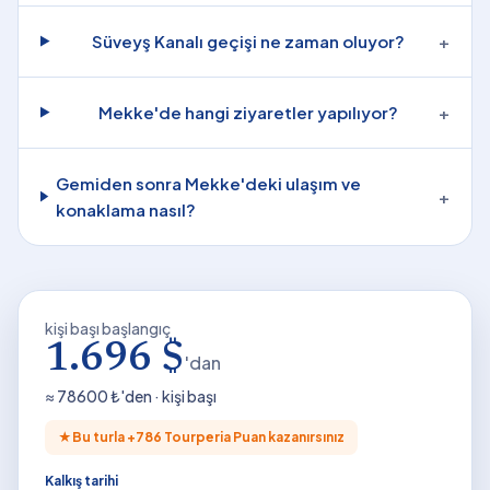
Süveyş Kanalı geçişi ne zaman oluyor?
+
Mekke'de hangi ziyaretler yapılıyor?
+
Gemiden sonra Mekke'deki ulaşım ve
+
konaklama nasıl?
kişi başı başlangıç
1.696 $
'dan
≈
78600
₺'den · kişi başı
★
Bu turla +
786
Tourperia Puan kazanırsınız
Kalkış tarihi