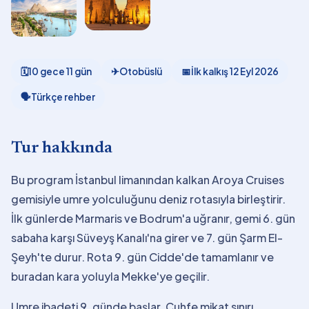
🗓
10 gece 11 gün
✈
Otobüslü
📅
İlk kalkış
12 Eyl 2026
🗣
Türkçe rehber
Tur hakkında
Bu program İstanbul limanından kalkan Aroya Cruises
gemisiyle umre yolculuğunu deniz rotasıyla birleştirir.
İlk günlerde Marmaris ve Bodrum'a uğranır, gemi 6. gün
sabaha karşı Süveyş Kanalı'na girer ve 7. gün Şarm El-
Şeyh'te durur. Rota 9. gün Cidde'de tamamlanır ve
buradan kara yoluyla Mekke'ye geçilir.
Umre ibadeti 9. günde başlar. Cuhfe mikat sınırı