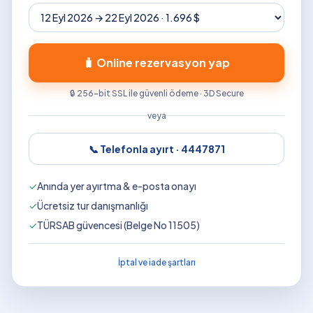
🧳 Online rezervasyon yap
🔒 256-bit SSL ile güvenli ödeme · 3D Secure
veya
📞 Telefonla ayırt ·
4447871
✓
Anında yer ayırtma & e-posta onayı
✓
Ücretsiz tur danışmanlığı
✓
TÜRSAB güvencesi (Belge No 11505)
İptal ve iade şartları