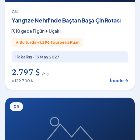
CN
Yangtze Nehri’nde Baştan Başa Çin Rotası
🗓
10 gece 11 gün
✈
Uçaklı
★
Bu turda +
1.296
Tourperia Puan
İlk kalkış ·
13 May 2027
2.797 $
/kişi
İncele →
≈ 129.700 ₺
CN