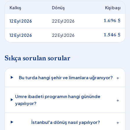
Kalkış
Dönüş
Kişi başı
12 Eyl 2026
22 Eyl 2026
1.696 $
12 Eyl 2026
22 Eyl 2026
1.546 $
Sıkça sorulan sorular
Bu turda hangi şehir ve limanlara uğranıyor?
+
Umre ibadeti programın hangi gününde
+
yapılıyor?
İstanbul'a dönüş nasıl yapılıyor?
+