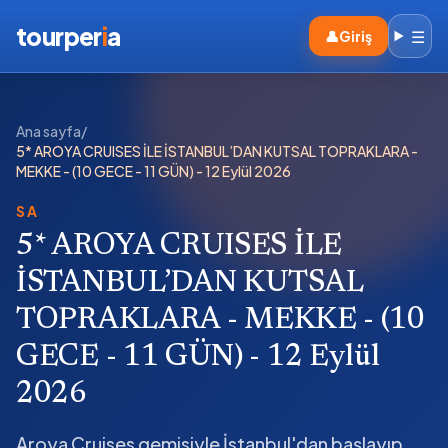
tourper
i
a
☰
👤
Giriş
Ana sayfa
/
5* AROYA CRUISES İLE İSTANBUL’DAN KUTSAL TOPRAKLARA -
MEKKE - (10 GECE - 11 GÜN) - 12 Eylül 2026
SA
5* AROYA CRUISES İLE
İSTANBUL’DAN KUTSAL
TOPRAKLARA - MEKKE - (10
GECE - 11 GÜN) - 12 Eylül
2026
Aroya Cruises gemisiyle İstanbul'dan başlayıp