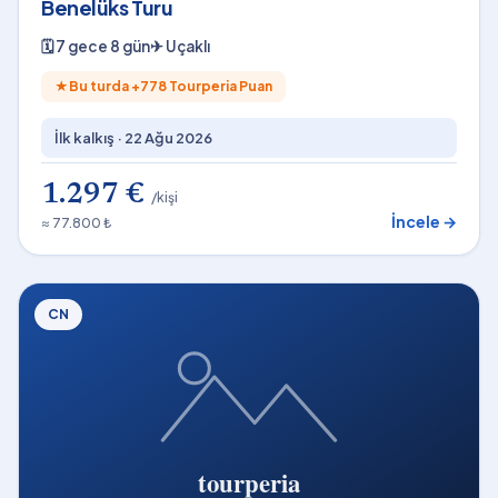
Benelüks Turu
🗓
7 gece 8 gün
✈
Uçaklı
★
Bu turda +
778
Tourperia Puan
İlk kalkış ·
22 Ağu 2026
1.297 €
/kişi
İncele →
≈ 77.800 ₺
CN