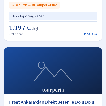
★
Bu turda +
718
Tourperia Puan
İlk kalkış ·
15 Ağu 2026
1.197 €
/kişi
İncele →
≈ 71.800 ₺
Fırsat Ankara’dan Direkt Sefer İle Dolu Dolu