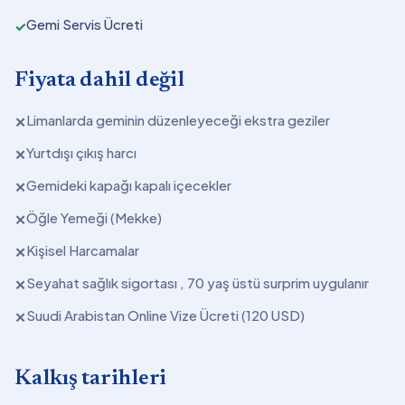
Gemi Servis Ücreti
✓
Fiyata dahil değil
Limanlarda geminin düzenleyeceği ekstra geziler
✕
Yurtdışı çıkış harcı
✕
Gemideki kapağı kapalı içecekler
✕
Öğle Yemeği (Mekke)
✕
Kişisel Harcamalar
✕
Seyahat sağlık sigortası , 70 yaş üstü surprim uygulanır
✕
Suudi Arabistan Online Vize Ücreti (120 USD)
✕
Kalkış tarihleri