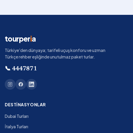
tourper
i
a
Türkiye'den dünyaya; tarifeli uçuş konforu ve uzman
Türkçe rehber eşliğinde unutulmaz paket turlar.
📞
4447871
DESTINASYONLAR
Dubai Turları
İtalya Turları