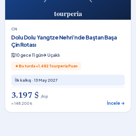
CN
Dolu Dolu Yangtze Nehri’nde Baştan Başa
Çin Rotası
🗓
10 gece 11 gün
✈
Uçaklı
★
Bu turda +
1.482
Tourperia Puan
İlk kalkış ·
13 May 2027
3.197 $
/kişi
İncele →
≈ 148.200 ₺