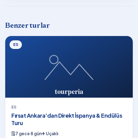
Benzer turlar
ES
ES
Fırsat Ankara’dan Direkt İspanya & Endülüs
Turu
🗓
7 gece 8 gün
✈
Uçaklı