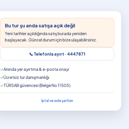
Bu tur şu anda satışa açık değil
Yeni tarihler açıldığında satış burada yeniden
başlayacak. Güncel durum için bize ulaşabilirsiniz.
📞 Telefonla ayırt ·
4447871
✓
Anında yer ayırtma & e-posta onayı
✓
Ücretsiz tur danışmanlığı
✓
TÜRSAB güvencesi (Belge No 11505)
İptal ve iade şartları