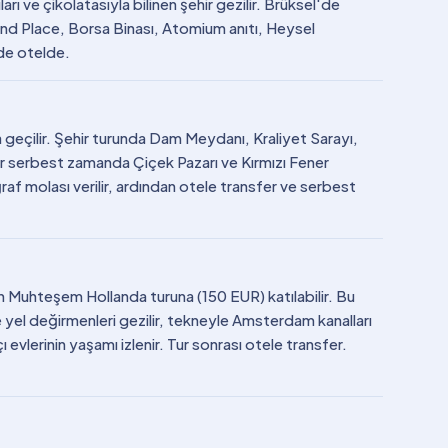
rı ve çikolatasıyla bilinen şehir gezilir. Brüksel'de
and Place, Borsa Binası, Atomium anıtı, Heysel
de otelde.
geçilir. Şehir turunda Dam Meydanı, Kraliyet Sarayı,
er serbest zamanda Çiçek Pazarı ve Kırmızı Fener
af molası verilir, ardından otele transfer ve serbest
n Muhteşem Hollanda turuna (150 EUR) katılabilir. Bu
yel değirmenleri gezilir, tekneyle Amsterdam kanalları
 evlerinin yaşamı izlenir. Tur sonrası otele transfer.