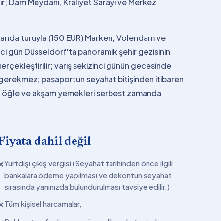
ir; Dam Meydanı, Kraliyet Sarayı ve Merkez
landa turuyla (150 EUR) Marken, Volendam ve
inci gün Düsseldorf'ta panoramik şehir gezisinin
rçekleştirilir; varış sekizinci günün gecesinde
ze gerekmez; pasaportun seyahat bitişinden itibaren
dir, öğle ve akşam yemekleri serbest zamanda
Fiyata dahil değil
Yurtdışı çıkış vergisi (Seyahat tarihinden önce ilgili
✕
bankalara ödeme yapılması ve dekontun seyahat
sırasında yanınızda bulundurulması tavsiye edilir.)
Tüm kişisel harcamalar,
✕