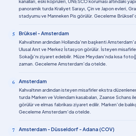
kanalları, eski köprüleri, UNESCO koruması altındaki yapıla
panoramik turda Kraliyet Sarayı, Çin ve Japon evleri, Gr
stadyumu ve Manneken Pis görülür. Geceleme Brüksel'
Brüksel - Amsterdam
5
Kahvaltının ardından Hollanda'nın başkenti Amsterdam'a 
Ulusal Anıt ve Merkez İstasyon görülür. İsteyen misafirl
Sokağı'nı ziyaret edebilir. Müze Meydanı'nda kısa fotoğr
zaman. Geceleme Amsterdam'da otelde.
Amsterdam
6
Kahvaltının ardından isteyen misafirler ekstra düzenlene
turda Marken ve Volendam kasabaları, Zaanse Schans ile 
görülür ve elmas fabrikası ziyaret edilir. Marken'de balıkçı
Geceleme Amsterdam'da otelde.
Amsterdam - Düsseldorf - Adana (COV)
7