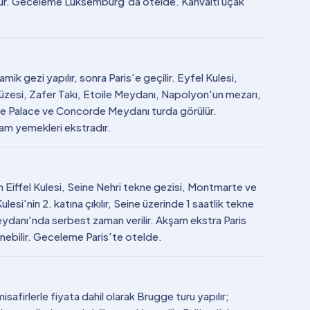
lür. Geceleme Lüksemburg'da otelde. Kahvaltı uçak
k gezi yapılır, sonra Paris'e geçilir. Eyfel Kulesi,
zesi, Zafer Takı, Etoile Meydanı, Napolyon'un mezarı,
ite Palace ve Concorde Meydanı turda görülür.
şam yemekleri ekstradır.
n Eiffel Kulesi, Seine Nehri tekne gezisi, Montmarte ve
lesi'nin 2. katına çıkılır, Seine üzerinde 1 saatlik tekne
 Meydanı'nda serbest zaman verilir. Akşam ekstra Paris
nebilir. Geceleme Paris'te otelde.
safirlerle fiyata dahil olarak Brugge turu yapılır;