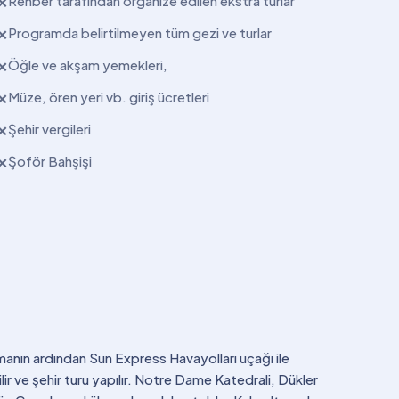
Rehber tarafından organize edilen ekstra turlar
✕
Programda belirtilmeyen tüm gezi ve turlar
✕
Öğle ve akşam yemekleri,
✕
Müze, ören yeri vb. giriş ücretleri
✕
Şehir vergileri
✕
Şoför Bahşişi
✕
manın ardından Sun Express Havayolları uçağı ile
r ve şehir turu yapılır. Notre Dame Katedrali, Dükler