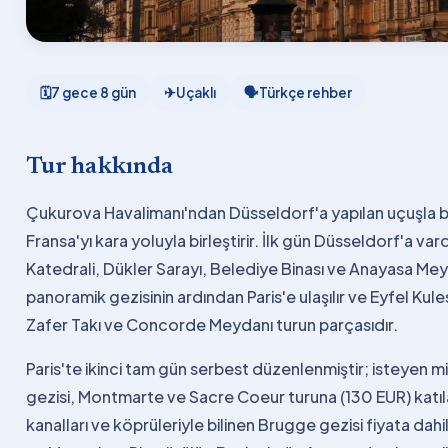
🗓
7 gece 8 gün
✈
Uçaklı
🗣
Türkçe rehber
Tur hakkında
Çukurova Havalimanı'ndan Düsseldorf'a yapılan uçuşla ba
Fransa'yı kara yoluyla birleştirir. İlk gün Düsseldorf'a 
Katedrali, Dükler Sarayı, Belediye Binası ve Anayasa Mey
panoramik gezisinin ardından Paris'e ulaşılır ve Eyfel Ku
Zafer Takı ve Concorde Meydanı turun parçasıdır.
Paris'te ikinci tam gün serbest düzenlenmiştir; isteyen mis
gezisi, Montmarte ve Sacre Coeur turuna (130 EUR) katı
kanalları ve köprüleriyle bilinen Brugge gezisi fiyata da