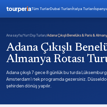
tourper
i
a
Tüm Turlar
Dubai Turları
İtalya Turları
İspanya
Ana sayfa
/
Yurt Dışı Turları
/
Adana Çıkışlı Benelüks & Paris & Alman
Adana Çıkışlı Benelü
Almanya Rotası Tur
Adana çıkışlı 7 gece 8 günlük bu turda Lüksemburg,
Amsterdam'ı tek programda gezersiniz. Düsseldorf
şehirden dönüş yapılır.