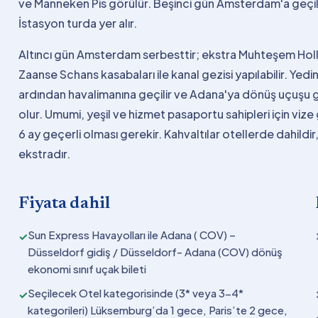
ve Manneken Pis görülür. Beşinci gün Amsterdam'a geçil
İstasyon turda yer alır.
Altıncı gün Amsterdam serbesttir; ekstra Muhteşem Hol
Zaanse Schans kasabaları ile kanal gezisi yapılabilir. Yed
ardından havalimanına geçilir ve Adana'ya dönüş uçuşu ge
olur. Umumi, yeşil ve hizmet pasaportu sahipleri için vi
6 ay geçerli olması gerekir. Kahvaltılar otellerde dahil
ekstradır.
Fiyata dahil
Sun Express Havayolları ile Adana ( COV) –
✓
Düsseldorf gidiş / Düsseldorf- Adana (COV) dönüş
ekonomi sınıf uçak bileti
Seçilecek Otel kategorisinde (3* veya 3-4*
✓
kategorileri) Lüksemburg’da 1 gece, Paris’te 2 gece,