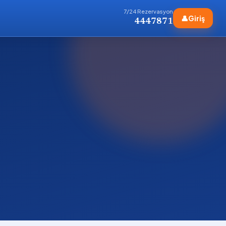
7/24 Rezervasyon
👤
Giriş
4447871