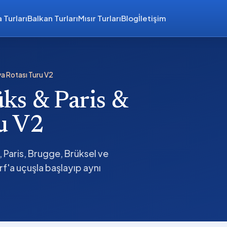
 Turları
Balkan Turları
Mısır Turları
Blog
İletişim
ya Rotası Turu V2
ks & Paris &
u V2
 Paris, Brugge, Brüksel ve
'a uçuşla başlayıp aynı