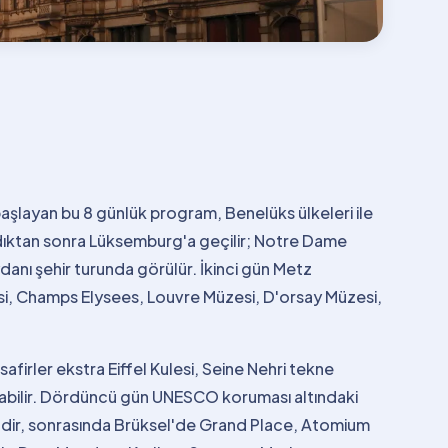
şlayan bu 8 günlük program, Benelüks ülkeleri ile
vardıktan sonra Lüksemburg'a geçilir; Notre Dame
danı şehir turunda görülür. İkinci gün Metz
lesi, Champs Elysees, Louvre Müzesi, D'orsay Müzesi,
afirler ekstra Eiffel Kulesi, Seine Nehri tekne
labilir. Dördüncü gün UNESCO koruması altındaki
hildir, sonrasında Brüksel'de Grand Place, Atomium