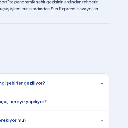
dorf'ta panoramik şehir gezisinin ardından rehberin
e uçuş işlemlerinin ardından Sun Express Havayolları
gi şehirler geziliyor?
+
 uçuş nereye yapılıyor?
+
gerekiyor mu?
+