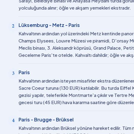
Sarayı, Belediye Binası ve Anayasa Meydanı turda görü
yolculuğunda alınır; öğle ve akşam yemekleri ekstradır.
Lüksemburg - Metz - Paris
2
Kahvaltının ardından yol üzerindeki Metz kentinde panorami
Champs Elysees, Louvre Müzesi ve piramidi, D'orsay Mü
Meclis binası, 3. Aleksandr köprüsü, Grand Palace, Pet
Geceleme Paris'te otelde. Kahvaltı dahildir; öğle ve ak
Paris
3
Kahvaltının ardından isteyen misafirler ekstra düzenlene
Sacre Coeur turuna (130 EUR) katılabilir. Bu turda Eiffel Ku
gezisi yapılır, teleferikle Montmarte'a çıkılır ve Tertre
gecesi turu (45 EUR) hava kararma saatine göre düzenle
Paris - Brugge - Brüksel
4
Kahvaltının ardından Brüksel yönüne hareket edilir. Tüm mi