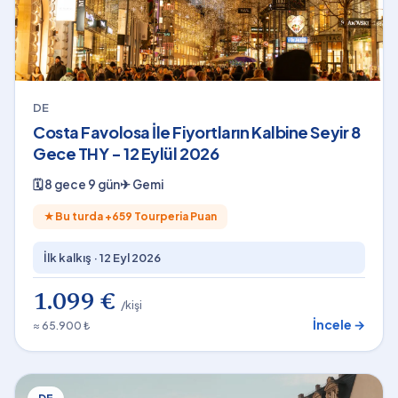
DE
Costa Favolosa İle Fiyortların Kalbine Seyir 8
Gece THY - 12 Eylül 2026
🗓
8 gece 9 gün
✈
Gemi
★
Bu turda +
659
Tourperia Puan
İlk kalkış ·
12 Eyl 2026
1.099 €
/kişi
İncele →
≈ 65.900 ₺