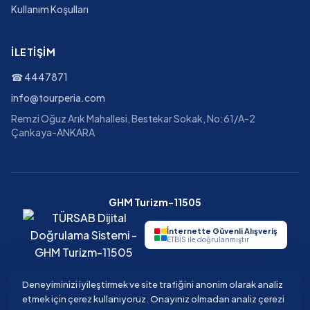
Kullanım Koşulları
İLETIŞIM
☎
4447871
info@tourperia.com
Remzi Oğuz Arık Mahallesi, Bestekar Sokak, No:61/A-2
Çankaya-ANKARA
GHM Turizm-11505
İnternette Güvenli Alışveriş
ETBİS ile doğrulanmıştır
Deneyiminizi iyileştirmek ve site trafiğini anonim olarak analiz
etmek için çerez kullanıyoruz. Onayınız olmadan analiz çerezi
©
2026
Tourperia
Seyahat Acentesi