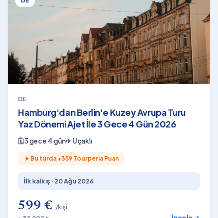
DE
DE
Hamburg'dan Berlin'e Kuzey Avrupa Turu
Yaz Dönemi Ajet İle 3 Gece 4 Gün 2026
🗓
3 gece 4 gün
✈
Uçaklı
★
Bu turda +
359
Tourperia Puan
İlk kalkış ·
20 Ağu 2026
599 €
/kişi
İncele →