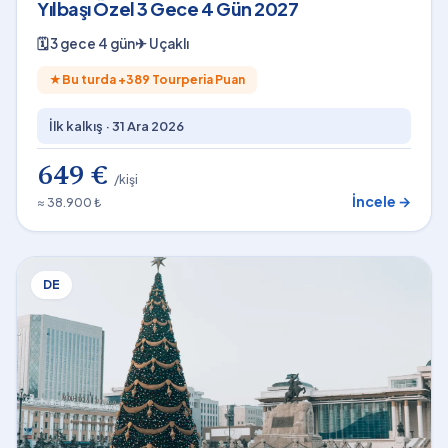
Yılbaşı Özel 3 Gece 4 Gün 2027
🗓
3 gece 4 gün
✈
Uçaklı
★
Bu turda +
389
Tourperia Puan
İlk kalkış ·
31 Ara 2026
649 €
/kişi
İncele →
≈ 38.900 ₺
DE