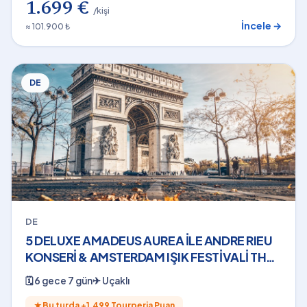
1.699 €
/kişi
İncele →
≈ 101.900 ₺
DE
DE
5 DELUXE AMADEUS AUREA İLE ANDRE RIEU
KONSERİ & AMSTERDAM IŞIK FESTİVALİ THY
- 04 OCAK2027
🗓
6 gece 7 gün
✈
Uçaklı
★
Bu turda +
1.499
Tourperia Puan