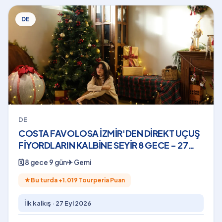
DE
DE
COSTA FAVOLOSA İZMİR'DEN DİREKT UÇUŞ
FİYORDLARIN KALBİNE SEYİR 8 GECE - 27
Eylül 2026
🗓
8 gece 9 gün
✈
Gemi
★
Bu turda +
1.019
Tourperia Puan
İlk kalkış ·
27 Eyl 2026