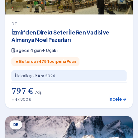
DE
İzmir'den Direkt Sefer İle Ren Vadisi ve
Almanya Noel Pazarları
🗓
3 gece 4 gün
✈
Uçaklı
★
Bu turda +
478
Tourperia Puan
İlk kalkış ·
9 Ara 2026
797 €
/kişi
İncele →
≈ 47.800 ₺
DE