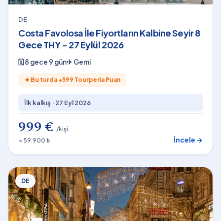
DE
Costa Favolosa İle Fiyortların Kalbine Seyir 8
Gece THY - 27 Eylül 2026
🗓
8 gece 9 gün
✈
Gemi
★
Bu turda +
599
Tourperia Puan
İlk kalkış ·
27 Eyl 2026
999 €
/kişi
İncele →
≈ 59.900 ₺
DE