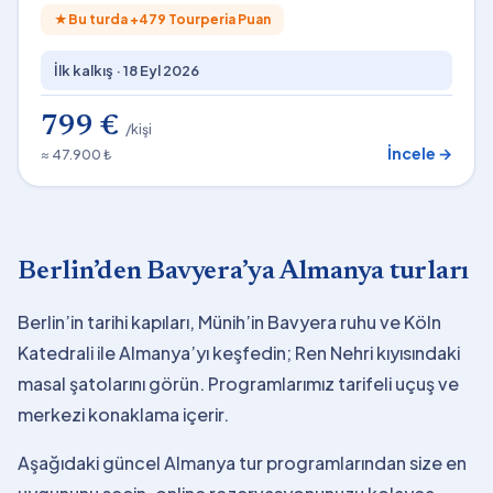
★
Bu turda +
479
Tourperia Puan
İlk kalkış ·
18 Eyl 2026
799 €
/kişi
İncele →
≈ 47.900 ₺
Berlin’den Bavyera’ya Almanya turları
Berlin’in tarihi kapıları, Münih’in Bavyera ruhu ve Köln
Katedrali ile Almanya’yı keşfedin; Ren Nehri kıyısındaki
masal şatolarını görün. Programlarımız tarifeli uçuş ve
merkezi konaklama içerir.
Aşağıdaki güncel Almanya tur programlarından size en