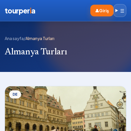
tourper
i
a
☰
👤
Giriş
Ana sayfa
/
Almanya Turları
Almanya Turları
DE