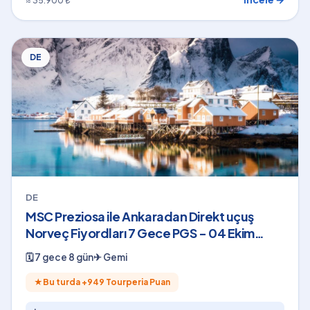
≈ 35.900 ₺
DE
DE
MSC Preziosa ile Ankaradan Direkt uçuş
Norveç Fiyordları 7 Gece PGS - 04 Ekim
2026
🗓
7 gece 8 gün
✈
Gemi
★
Bu turda +
949
Tourperia Puan