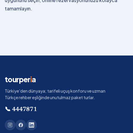
uygununu seçin, online rezervasyonunuzu kolayca
tamamlayın.
tourper
i
a
Türkiye'den dünyaya; tarifeli uçuş konforu ve uzman
Türkçe rehber eşliğinde unutulmaz paket turlar.
📞
4447871