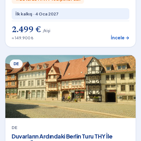
İlk kalkış ·
4 Oca 2027
2.499 €
/kişi
İncele →
≈ 149.900 ₺
DE
DE
Duvarların Ardındaki Berlin Turu THY İle