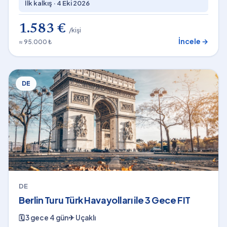
İlk kalkış ·
4 Eki 2026
1.583 €
/kişi
İncele →
≈ 95.000 ₺
DE
DE
Berlin Turu Türk Havayolları ile 3 Gece FIT
🗓
3 gece 4 gün
✈
Uçaklı