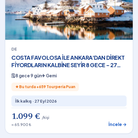
DE
COSTA FAVOLOSA İLE ANKARA'DAN DİREKT
FİYORDLARIN KALBİNE SEYİR 8 GECE - 27
Eylül 2026
🗓
8 gece 9 gün
✈
Gemi
★
Bu turda +
659
Tourperia Puan
İlk kalkış ·
27 Eyl 2026
1.099 €
/kişi
İncele →
≈ 65.900 ₺