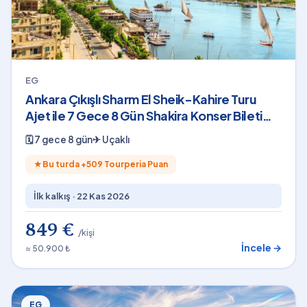
EG
Ankara Çıkışlı Sharm El Sheik-Kahire Turu
Ajet ile 7 Gece 8 Gün Shakira Konser Bileti
Dahil
🗓
7 gece 8 gün
✈
Uçaklı
★
Bu turda +
509
Tourperia Puan
İlk kalkış ·
22 Kas 2026
849 €
/kişi
İncele →
≈ 50.900 ₺
EG