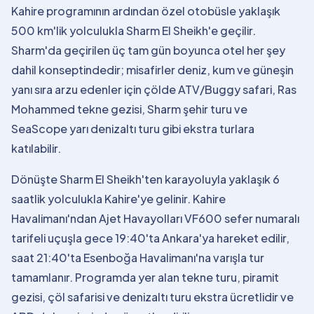
Kahire programının ardından özel otobüsle yaklaşık
500 km'lik yolculukla Sharm El Sheikh'e geçilir.
Sharm'da geçirilen üç tam gün boyunca otel her şey
dahil konseptindedir; misafirler deniz, kum ve güneşin
yanı sıra arzu edenler için çölde ATV/Buggy safari, Ras
Mohammed tekne gezisi, Sharm şehir turu ve
SeaScope yarı denizaltı turu gibi ekstra turlara
katılabilir.
Dönüşte Sharm El Sheikh'ten karayoluyla yaklaşık 6
saatlik yolculukla Kahire'ye gelinir. Kahire
Havalimanı'ndan Ajet Havayolları VF600 sefer numaralı
tarifeli uçuşla gece 19:40'ta Ankara'ya hareket edilir,
saat 21:40'ta Esenboğa Havalimanı'na varışla tur
tamamlanır. Programda yer alan tekne turu, piramit
gezisi, çöl safarisi ve denizaltı turu ekstra ücretlidir ve