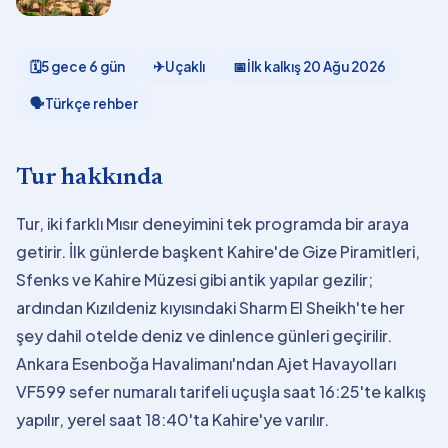
🗓
5 gece 6 gün
✈
Uçaklı
📅
İlk kalkış
20 Ağu 2026
🗣
Türkçe rehber
Tur hakkında
Tur, iki farklı Mısır deneyimini tek programda bir araya
getirir. İlk günlerde başkent Kahire'de Gize Piramitleri,
Sfenks ve Kahire Müzesi gibi antik yapılar gezilir;
ardından Kızıldeniz kıyısındaki Sharm El Sheikh'te her
şey dahil otelde deniz ve dinlence günleri geçirilir.
Ankara Esenboğa Havalimanı'ndan Ajet Havayolları
VF599 sefer numaralı tarifeli uçuşla saat 16:25'te kalkış
yapılır, yerel saat 18:40'ta Kahire'ye varılır.