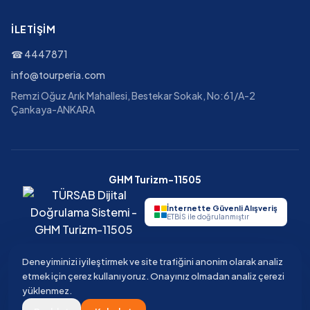
İLETIŞIM
☎
4447871
info@tourperia.com
Remzi Oğuz Arık Mahallesi, Bestekar Sokak, No:61/A-2
Çankaya-ANKARA
GHM Turizm-11505
İnternette Güvenli Alışveriş
ETBİS ile doğrulanmıştır
Deneyiminizi iyileştirmek ve site trafiğini anonim olarak analiz
etmek için çerez kullanıyoruz. Onayınız olmadan analiz çerezi
©
2026
Tourperia
Seyahat Acentesi
yüklenmez.
GHM Turizm · TÜRSAB Belge No 11505 · Güvenli ödeme · 3D Secure