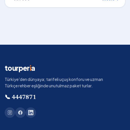
tourper
i
a
Türkiye'den dünyaya; tarifeli uçuş konforu ve uzman
Türkçe rehber eşliğinde unutulmaz paket turlar.
📞
4447871