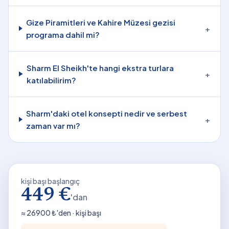
Gize Piramitleri ve Kahire Müzesi gezisi
+
programa dahil mi?
Sharm El Sheikh'te hangi ekstra turlara
+
katılabilirim?
Sharm'daki otel konsepti nedir ve serbest
+
zaman var mı?
kişi başı başlangıç
449 €
'dan
≈
26900
₺'den · kişi başı