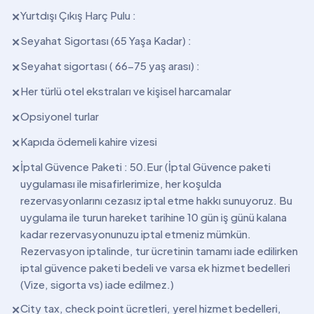
Yurtdışı Çıkış Harç Pulu :
✕
Seyahat Sigortası (65 Yaşa Kadar) :
✕
Seyahat sigortası ( 66-75 yaş arası) :
✕
Her türlü otel ekstraları ve kişisel harcamalar
✕
Opsiyonel turlar
✕
Kapıda ödemeli kahire vizesi
✕
İptal Güvence Paketi : 50.Eur (İptal Güvence paketi
✕
uygulaması ile misafirlerimize, her koşulda
rezervasyonlarını cezasız iptal etme hakkı sunuyoruz. Bu
uygulama ile turun hareket tarihine 10 gün iş günü kalana
kadar rezervasyonunuzu iptal etmeniz mümkün.
Rezervasyon iptalinde, tur ücretinin tamamı iade edilirken
iptal güvence paketi bedeli ve varsa ek hizmet bedelleri
(Vize, sigorta vs) iade edilmez.)
City tax, check point ücretleri, yerel hizmet bedelleri,
✕