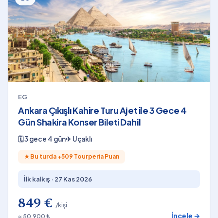
EG
Ankara Çıkışlı Kahire Turu Ajet ile 3 Gece 4
Gün Shakira Konser Bileti Dahil
🗓
3 gece 4 gün
✈
Uçaklı
★
Bu turda +
509
Tourperia Puan
İlk kalkış ·
27 Kas 2026
849 €
/kişi
İncele →
≈ 50.900 ₺