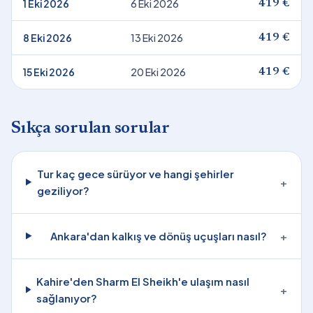
1 Eki 2026
6 Eki 2026
419 €
8 Eki 2026
13 Eki 2026
419 €
15 Eki 2026
20 Eki 2026
419 €
Sıkça sorulan sorular
Tur kaç gece sürüyor ve hangi şehirler
+
geziliyor?
Ankara'dan kalkış ve dönüş uçuşları nasıl?
+
Kahire'den Sharm El Sheikh'e ulaşım nasıl
+
sağlanıyor?