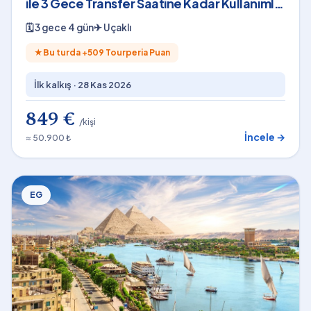
ile 3 Gece Transfer Saatine Kadar Kullanımlı
Shakira Konser Bileti Dahil
🗓
3 gece 4 gün
✈
Uçaklı
★
Bu turda +
509
Tourperia Puan
İlk kalkış ·
28 Kas 2026
849 €
/kişi
İncele →
≈ 50.900 ₺
EG