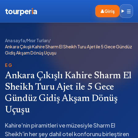
tourper
i
a
☰
👤
Giriş
Ana sayfa
/
Mısır Turları
/
Ankara Çıkışlı Kahire Sharm El Sheikh Turu Ajet ile 5 Gece Gündüz
Gidiş Akşam Dönüş Uçuşu
EG
Ankara Çıkışlı Kahire Sharm El
Sheikh Turu Ajet ile 5 Gece
Gündüz Gidiş Akşam Dönüş
Uçuşu
Kahire'nin piramitleri ve müzesiyle Sharm El
Sheikh'in her şey dahil otel konforunu birleştiren