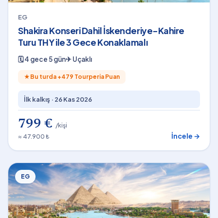
EG
Shakira Konseri Dahil İskenderiye-Kahire
Turu THY ile 3 Gece Konaklamalı
🗓
4 gece 5 gün
✈
Uçaklı
★
Bu turda +
479
Tourperia Puan
İlk kalkış ·
26 Kas 2026
799 €
/kişi
İncele →
≈ 47.900 ₺
EG