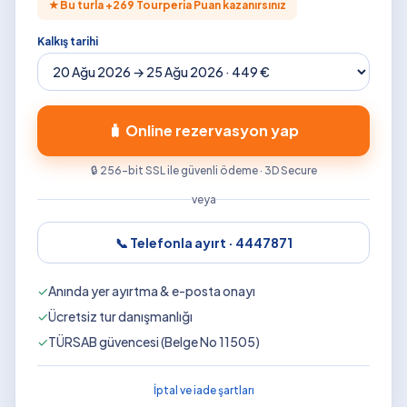
★
Bu turla +
269
Tourperia Puan kazanırsınız
Kalkış tarihi
🧳 Online rezervasyon yap
🔒 256-bit SSL ile güvenli ödeme · 3D Secure
veya
📞 Telefonla ayırt ·
4447871
✓
Anında yer ayırtma & e-posta onayı
✓
Ücretsiz tur danışmanlığı
✓
TÜRSAB güvencesi (Belge No 11505)
İptal ve iade şartları