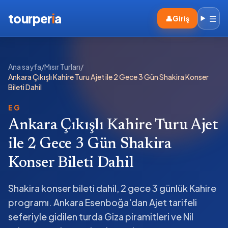
tourper
i
a
☰
👤
Giriş
Ana sayfa
/
Mısır Turları
/
Ankara Çıkışlı Kahire Turu Ajet ile 2 Gece 3 Gün Shakira Konser
Bileti Dahil
EG
Ankara Çıkışlı Kahire Turu Ajet
ile 2 Gece 3 Gün Shakira
Konser Bileti Dahil
Shakira konser bileti dahil, 2 gece 3 günlük Kahire
programı. Ankara Esenboğa'dan Ajet tarifeli
seferiyle gidilen turda Giza piramitleri ve Nil