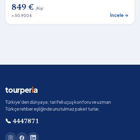
849 €
/kişi
İncele →
≈ 50.900 ₺
tourper
i
a
Türkiye'den dünyaya; tarifeli uçuş konforu ve uzman
Türkçe rehber eşliğinde unutulmaz paket turlar.
📞
4447871