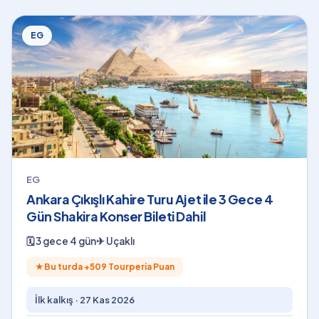
EG
EG
Ankara Çıkışlı Kahire Turu Ajet ile 3 Gece 4
Gün Shakira Konser Bileti Dahil
🗓
3 gece 4 gün
✈
Uçaklı
★
Bu turda +
509
Tourperia Puan
İlk kalkış ·
27 Kas 2026