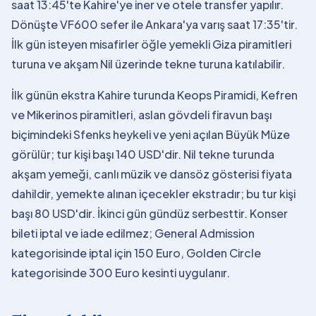
saat 13:45'te Kahire'ye iner ve otele transfer yapılır.
Dönüşte VF600 sefer ile Ankara'ya varış saat 17:35'tir.
İlk gün isteyen misafirler öğle yemekli Giza piramitleri
turuna ve akşam Nil üzerinde tekne turuna katılabilir.
İlk günün ekstra Kahire turunda Keops Piramidi, Kefren
ve Mikerinos piramitleri, aslan gövdeli firavun başı
biçimindeki Sfenks heykeli ve yeni açılan Büyük Müze
görülür; tur kişi başı 140 USD'dir. Nil tekne turunda
akşam yemeği, canlı müzik ve dansöz gösterisi fiyata
dahildir, yemekte alınan içecekler ekstradır; bu tur kişi
başı 80 USD'dir. İkinci gün gündüz serbesttir. Konser
bileti iptal ve iade edilmez; General Admission
kategorisinde iptal için 150 Euro, Golden Circle
kategorisinde 300 Euro kesinti uygulanır.