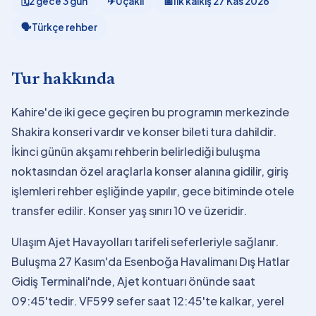
🗓
2 gece 3 gün
✈
Uçaklı
📅
İlk kalkış
27 Kas 2026
🗣
Türkçe rehber
Tur hakkında
Kahire'de iki gece geçiren bu programın merkezinde
Shakira konseri vardır ve konser bileti tura dahildir.
İkinci günün akşamı rehberin belirlediği buluşma
noktasından özel araçlarla konser alanına gidilir, giriş
işlemleri rehber eşliğinde yapılır, gece bitiminde otele
transfer edilir. Konser yaş sınırı 10 ve üzeridir.
Ulaşım Ajet Havayolları tarifeli seferleriyle sağlanır.
Buluşma 27 Kasım'da Esenboğa Havalimanı Dış Hatlar
Gidiş Terminali'nde, Ajet kontuarı önünde saat
09:45'tedir. VF599 sefer saat 12:45'te kalkar, yerel