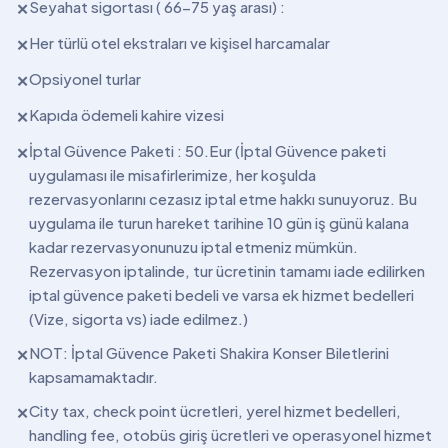
Seyahat sigortası ( 66-75 yaş arası) :
✕
Her türlü otel ekstraları ve kişisel harcamalar
✕
Opsiyonel turlar
✕
Kapıda ödemeli kahire vizesi
✕
İptal Güvence Paketi : 50.Eur (İptal Güvence paketi
✕
uygulaması ile misafirlerimize, her koşulda
rezervasyonlarını cezasız iptal etme hakkı sunuyoruz. Bu
uygulama ile turun hareket tarihine 10 gün iş günü kalana
kadar rezervasyonunuzu iptal etmeniz mümkün.
Rezervasyon iptalinde, tur ücretinin tamamı iade edilirken
iptal güvence paketi bedeli ve varsa ek hizmet bedelleri
(Vize, sigorta vs) iade edilmez.)
NOT: İptal Güvence Paketi Shakira Konser Biletlerini
✕
kapsamamaktadır.
City tax, check point ücretleri, yerel hizmet bedelleri,
✕
handling fee, otobüs giriş ücretleri ve operasyonel hizmet