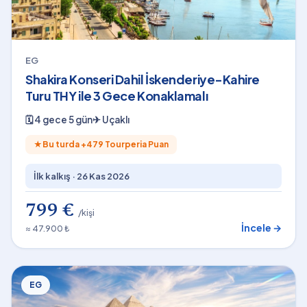
EG
Shakira Konseri Dahil İskenderiye-Kahire
Turu THY ile 3 Gece Konaklamalı
🗓
4 gece 5 gün
✈
Uçaklı
★
Bu turda +
479
Tourperia Puan
İlk kalkış ·
26 Kas 2026
799 €
/kişi
İncele →
≈ 47.900 ₺
EG