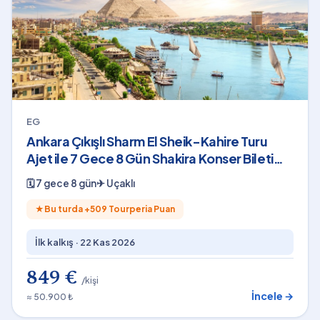
EG
Ankara Çıkışlı Sharm El Sheik-Kahire Turu
Ajet ile 7 Gece 8 Gün Shakira Konser Bileti
Dahil
🗓
7 gece 8 gün
✈
Uçaklı
★
Bu turda +
509
Tourperia Puan
İlk kalkış ·
22 Kas 2026
849 €
/kişi
İncele →
≈ 50.900 ₺