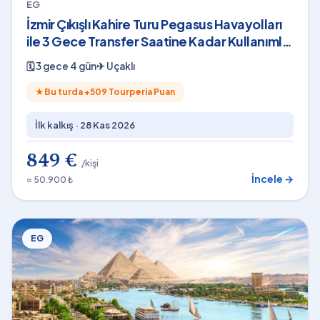
EG
İzmir Çıkışlı Kahire Turu Pegasus Havayolları
ile 3 Gece Transfer Saatine Kadar Kullanımlı
Shakira Konser Bileti Dahil
🗓
3 gece 4 gün
✈
Uçaklı
★
Bu turda +
509
Tourperia Puan
İlk kalkış ·
28 Kas 2026
849 €
/kişi
İncele →
≈ 50.900 ₺
EG