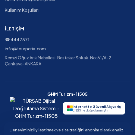
Kullanım Koşulları
İLETIŞIM
☎
4447871
info@tourperia.com
Remzi Oğuz Arık Mahallesi, Bestekar Sokak, No:61/A-2
Çankaya-ANKARA
GHM Turizm-11505
İnternette Güvenli Alışveriş
ETBİS ile doğrulanmıştır
Deneyiminizi iyileştirmek ve site trafiğini anonim olarak analiz