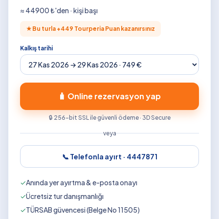
≈
44900
₺'den · kişi başı
★
Bu turla +
449
Tourperia Puan kazanırsınız
Kalkış tarihi
🧳 Online rezervasyon yap
🔒 256-bit SSL ile güvenli ödeme · 3D Secure
veya
📞 Telefonla ayırt ·
4447871
✓
Anında yer ayırtma & e-posta onayı
✓
Ücretsiz tur danışmanlığı
✓
TÜRSAB güvencesi (Belge No 11505)