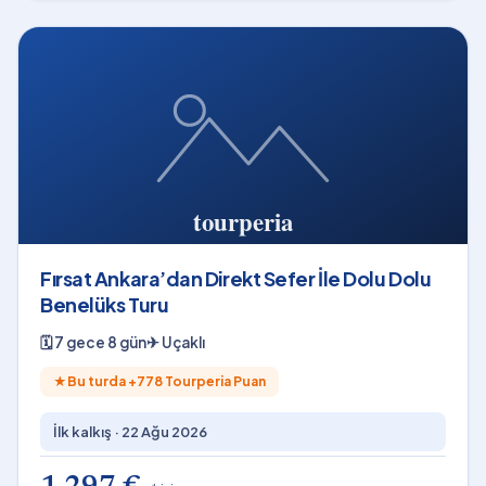
Fırsat Ankara’dan Direkt Sefer İle Dolu Dolu
Benelüks Turu
🗓
7 gece 8 gün
✈
Uçaklı
★
Bu turda +
778
Tourperia Puan
İlk kalkış ·
22 Ağu 2026