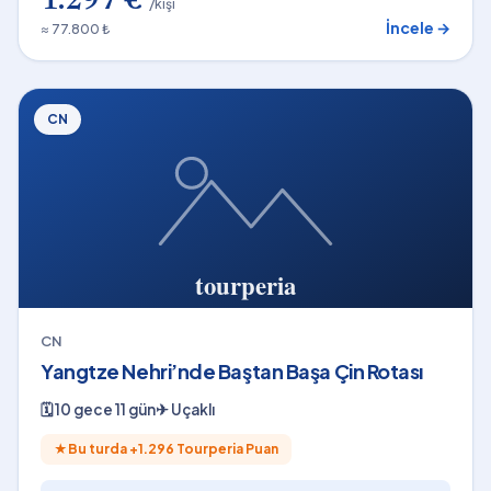
1.297 €
/kişi
İncele →
≈ 77.800 ₺
CN
CN
Yangtze Nehri’nde Baştan Başa Çin Rotası
🗓
10 gece 11 gün
✈
Uçaklı
★
Bu turda +
1.296
Tourperia Puan