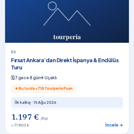
ES
Fırsat Ankara’dan Direkt İspanya & Endülüs
Turu
🗓
7 gece 8 gün
✈
Uçaklı
★
Bu turda +
718
Tourperia Puan
İlk kalkış ·
15 Ağu 2026
1.197 €
/kişi
İncele →
≈ 71.800 ₺