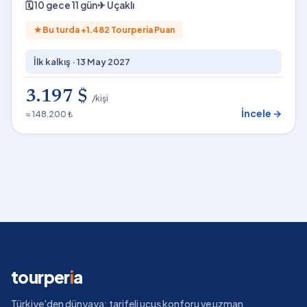
🗓
10 gece 11 gün
✈
Uçaklı
★
Bu turda +
1.482
Tourperia Puan
İlk kalkış ·
13 May 2027
3.197 $
/kişi
İncele →
≈ 148.200 ₺
tourper
i
a
Türkiye'den dünyaya; tarifeli uçuş konforu ve uzman