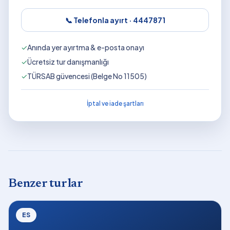
📞 Telefonla ayırt ·
4447871
✓
Anında yer ayırtma & e-posta onayı
✓
Ücretsiz tur danışmanlığı
✓
TÜRSAB güvencesi (Belge No 11505)
İptal ve iade şartları
Benzer turlar
ES