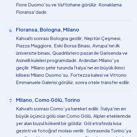
Fiore Duomo'su ve Vaftizhane görülür. Konaklama
Floransa'dadır.
Floransa, Bologna, Milano
6
Kahvaltı sonrası Bologna gezilir; Neptün Çeşmesi,
Piazza Maggiore, Eski Borsa Binası, Avrupa'nın ilk
üniversite binası, Quadrilatero pazarı ile Garisenda ve
Asinelli kuleleri programdadır. Ardından Milano'ya
geçilir. Milano şehir turunda İtalya'nın en büyük ikinci
kilisesi Milano Duomo'su, Fortezza kalesi ve Vittorio
Emmanuele Galerisi görülür, sonra otele transfer edilir.
Milano, Como Gölü, Torino
7
Kahvaltı sonrası Como'ya hareket edilir. İtalya'nın en
büyük üçüncü gölü olan Como Gölü, Alpler eteklerinde
yer alan buzul kökenli bir göldür. Göl etrafında kısa
gezinti ve fotoğraf molası verilir. Sonrasında Torino'ya