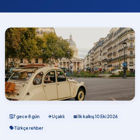
🗓
7 gece 8 gün
✈
Uçaklı
📅
İlk kalkış
10 Eki 2026
🗣
Türkçe rehber