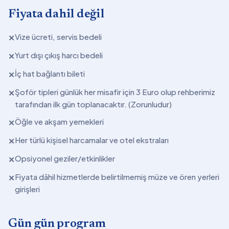
Fiyata dahil değil
Vize ücreti, servis bedeli
✕
Yurt dışı çıkış harcı bedeli
✕
İç hat bağlantı bileti
✕
Şoför tipleri günlük her misafir için 3 Euro olup rehberimiz
✕
tarafından ilk gün toplanacaktır. (Zorunludur)
Öğle ve akşam yemekleri
✕
Her türlü kişisel harcamalar ve otel ekstraları
✕
Opsiyonel geziler/etkinlikler
✕
Fiyata dâhil hizmetlerde belirtilmemiş müze ve ören yerleri
✕
girişleri
Gün gün program