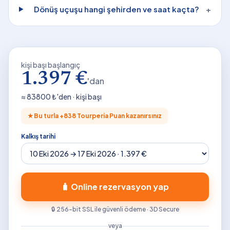
Dönüş uçuşu hangi şehirden ve saat kaçta?
+
kişi başı başlangıç
1.397 €
'dan
≈
83800
₺'den · kişi başı
★
Bu turla +
838
Tourperia Puan kazanırsınız
Kalkış tarihi
🧳 Online rezervasyon yap
🔒 256-bit SSL ile güvenli ödeme · 3D Secure
veya