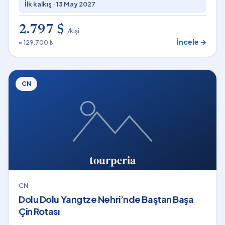
İlk kalkış ·
13 May 2027
2.797 $
/kişi
İncele →
≈ 129.700 ₺
CN
CN
Dolu Dolu Yangtze Nehri’nde Baştan Başa
Çin Rotası