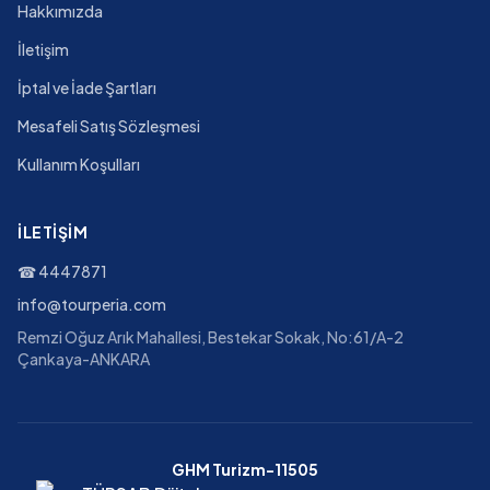
Hakkımızda
İletişim
İptal ve İade Şartları
Mesafeli Satış Sözleşmesi
Kullanım Koşulları
İLETIŞIM
☎
4447871
info@tourperia.com
Remzi Oğuz Arık Mahallesi, Bestekar Sokak, No:61/A-2
Çankaya-ANKARA
GHM Turizm-11505