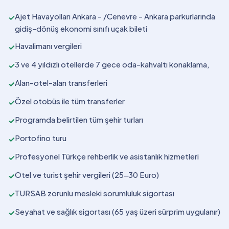
Ajet Havayolları Ankara - /Cenevre - Ankara parkurlarında
✓
gidiş-dönüş ekonomi sınıfı uçak bileti
Havalimanı vergileri
✓
3 ve 4 yıldızlı otellerde 7 gece oda-kahvaltı konaklama,
✓
Alan-otel-alan transferleri
✓
Özel otobüs ile tüm transferler
✓
Programda belirtilen tüm şehir turları
✓
Portofino turu
✓
Profesyonel Türkçe rehberlik ve asistanlık hizmetleri
✓
Otel ve turist şehir vergileri (25-30 Euro)
✓
TURSAB zorunlu mesleki sorumluluk sigortası
✓
Seyahat ve sağlık sigortası (65 yaş üzeri sürprim uygulanır)
✓