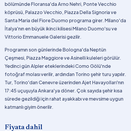
bölümünde Floransa'da Arno Nehri, Ponte Vecchio
köprüsü, Palazzo Vecchio, Piazza Della Signoria ve
Santa Maria del Fiore Duomo programa girer. Milano'da
İtalya'nın en büyük ikinci kilisesi Milano Duomo'su ve
Vittorio Emmanuele Galerisi gezilir.
Programın son günlerinde Bologna'da Neptün
Çeşmesi, Piazza Maggiore ve Asinelli kuleleri görülür.
Yedinci gün Alpler eteklerindeki Como Gölü'nde
fotoğraf molası verilir, ardından Torino şehir turu yapılır.
Tur, Torino'dan Cenevre üzerinden Ajet Havayolları'nın
17:45 uçuşuyla Ankara'ya döner. Çok sayıda şehir kısa
sürede gezildiği için rahat ayakkabı ve mevsime uygun
katmanlı giyim önerilir.
Fiyata dahil