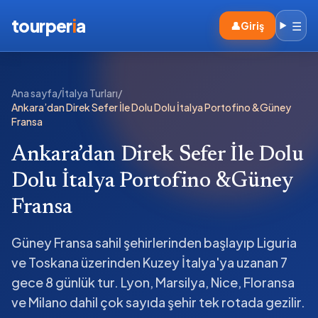
tourper
i
a
☰
👤
Giriş
Ana sayfa
/
İtalya Turları
/
Ankara’dan Direk Sefer İle Dolu Dolu İtalya Portofino &Güney
Fransa
Ankara’dan Direk Sefer İle Dolu
Dolu İtalya Portofino &Güney
Fransa
Güney Fransa sahil şehirlerinden başlayıp Liguria
ve Toskana üzerinden Kuzey İtalya'ya uzanan 7
gece 8 günlük tur. Lyon, Marsilya, Nice, Floransa
ve Milano dahil çok sayıda şehir tek rotada gezilir.