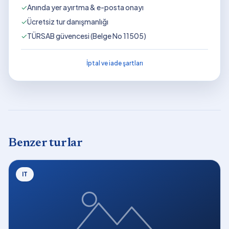
✓
Anında yer ayırtma & e-posta onayı
✓
Ücretsiz tur danışmanlığı
✓
TÜRSAB güvencesi (Belge No 11505)
İptal ve iade şartları
Benzer turlar
IT