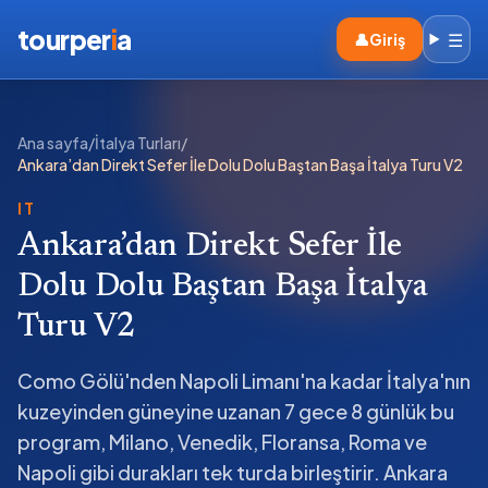
tourper
i
a
☰
👤
Giriş
Ana sayfa
/
İtalya Turları
/
Ankara’dan Direkt Sefer İle Dolu Dolu Baştan Başa İtalya Turu V2
IT
Ankara’dan Direkt Sefer İle
Dolu Dolu Baştan Başa İtalya
Turu V2
Como Gölü'nden Napoli Limanı'na kadar İtalya'nın
kuzeyinden güneyine uzanan 7 gece 8 günlük bu
program, Milano, Venedik, Floransa, Roma ve
Napoli gibi durakları tek turda birleştirir. Ankara