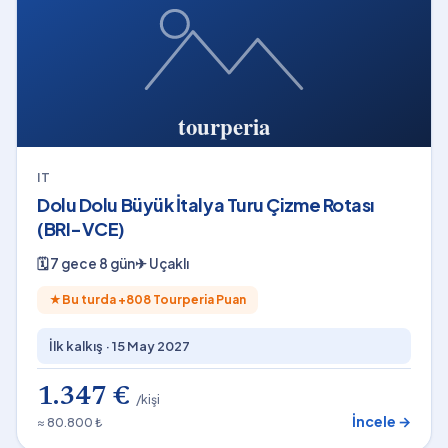
IT
Dolu Dolu Büyük İtalya Turu Çizme Rotası
(BRI-VCE)
🗓
7 gece 8 gün
✈
Uçaklı
★
Bu turda +
808
Tourperia Puan
İlk kalkış ·
15 May 2027
1.347 €
/kişi
İncele →
≈ 80.800 ₺