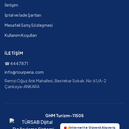
İletişim
İptal ve İade Şartları
Mesafeli Satış Sözleşmesi
Kullanım Koşulları
İLETIŞIM
☎
4447871
info@tourperia.com
Remzi Oğuz Arık Mahallesi, Bestekar Sokak, No:61/A-2
Çankaya-ANKARA
GHM Turizm-11505
İnternette Güvenli Alışveriş