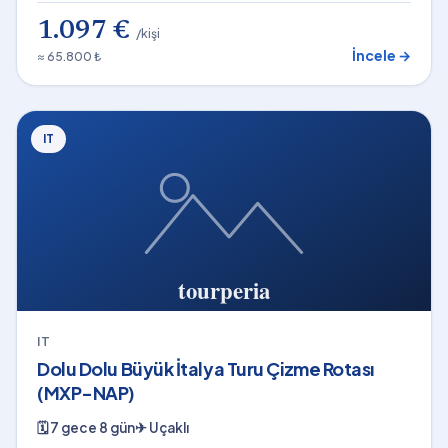
1.097 €
/kişi
İncele →
≈ 65.800 ₺
IT
IT
Dolu Dolu Büyük İtalya Turu Çizme Rotası
(MXP-NAP)
🗓
7 gece 8 gün
✈
Uçaklı