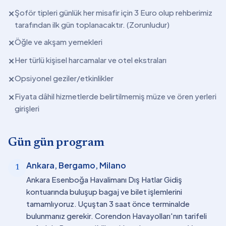
Şoför tipleri günlük her misafir için 3 Euro olup rehberimiz
✕
tarafından ilk gün toplanacaktır. (Zorunludur)
Öğle ve akşam yemekleri
✕
Her türlü kişisel harcamalar ve otel ekstraları
✕
Opsiyonel geziler/etkinlikler
✕
Fiyata dâhil hizmetlerde belirtilmemiş müze ve ören yerleri
✕
girişleri
Gün gün program
Ankara, Bergamo, Milano
1
Ankara Esenboğa Havalimanı Dış Hatlar Gidiş
kontuarında buluşup bagaj ve bilet işlemlerini
tamamlıyoruz. Uçuştan 3 saat önce terminalde
bulunmanız gerekir. Corendon Havayolları'nın tarifeli