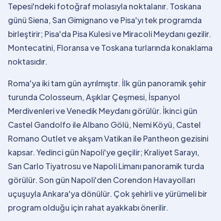
Tepesi'ndeki fotoğraf molasıyla noktalanır. Toskana
günü Siena, San Gimignano ve Pisa'yı tek programda
birleştirir; Pisa'da Pisa Kulesi ve Miracoli Meydanı gezilir.
Montecatini, Floransa ve Toskana turlarında konaklama
noktasıdır.
Roma'ya iki tam gün ayrılmıştır. İlk gün panoramik şehir
turunda Colosseum, Aşıklar Çeşmesi, İspanyol
Merdivenleri ve Venedik Meydanı görülür. İkinci gün
Castel Gandolfo ile Albano Gölü, Nemi Köyü, Castel
Romano Outlet ve akşam Vatikan ile Pantheon gezisini
kapsar. Yedinci gün Napoli'ye geçilir; Kraliyet Sarayı,
San Carlo Tiyatrosu ve Napoli Limanı panoramik turda
görülür. Son gün Napoli'den Corendon Havayolları
uçuşuyla Ankara'ya dönülür. Çok şehirli ve yürümeli bir
program olduğu için rahat ayakkabı önerilir.