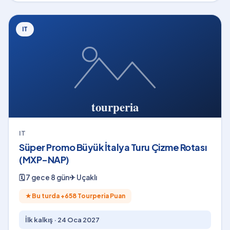
IT
IT
Süper Promo Büyük İtalya Turu Çizme Rotası
(MXP-NAP)
🗓
7 gece 8 gün
✈
Uçaklı
★
Bu turda +
658
Tourperia Puan
İlk kalkış ·
24 Oca 2027