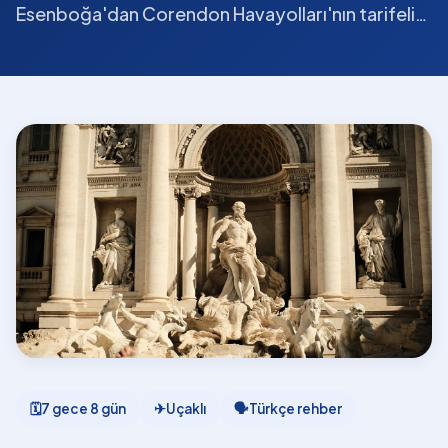
Esenboğa'dan Corendon Havayolları'nın tarifeli…
🗓
7 gece 8 gün
✈
Uçaklı
🗣
Türkçe rehber