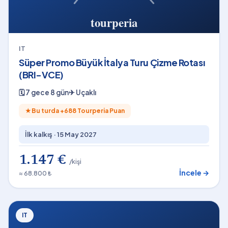
IT
Süper Promo Büyük İtalya Turu Çizme Rotası
(BRI-VCE)
🗓
7 gece 8 gün
✈
Uçaklı
★
Bu turda +
688
Tourperia Puan
İlk kalkış ·
15 May 2027
1.147 €
/kişi
İncele →
≈ 68.800 ₺
IT