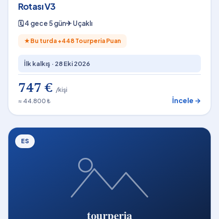
Rotası V3
🗓
4 gece 5 gün
✈
Uçaklı
★
Bu turda +
448
Tourperia Puan
İlk kalkış ·
28 Eki 2026
747 €
/kişi
İncele →
≈ 44.800 ₺
ES