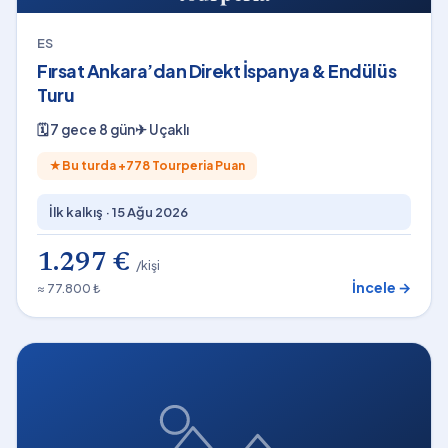
ES
Fırsat Ankara’dan Direkt İspanya & Endülüs
Turu
🗓
7 gece 8 gün
✈
Uçaklı
★
Bu turda +
778
Tourperia Puan
İlk kalkış ·
15 Ağu 2026
1.297 €
/kişi
İncele →
≈ 77.800 ₺