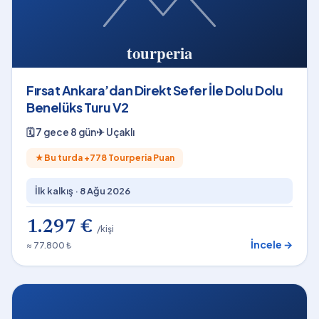
Fırsat Ankara’dan Direkt Sefer İle Dolu Dolu
Benelüks Turu V2
🗓
7 gece 8 gün
✈
Uçaklı
★
Bu turda +
778
Tourperia Puan
İlk kalkış ·
8 Ağu 2026
1.297 €
/kişi
İncele →
≈ 77.800 ₺