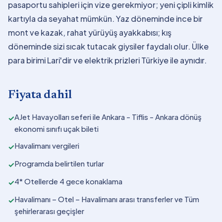
pasaportu sahipleri için vize gerekmiyor; yeni çipli kimlik
kartıyla da seyahat mümkün. Yaz döneminde ince bir
mont ve kazak, rahat yürüyüş ayakkabısı; kış
döneminde sizi sıcak tutacak giysiler faydalı olur. Ülke
para birimi Lari'dir ve elektrik prizleri Türkiye ile aynıdır.
Fiyata dahil
AJet Havayolları seferi ile Ankara - Tiflis - Ankara dönüş
✓
ekonomi sınıfı uçak bileti
Havalimanı vergileri
✓
Programda belirtilen turlar
✓
4* Otellerde 4 gece konaklama
✓
Havalimanı – Otel – Havalimanı arası transferler ve Tüm
✓
şehirlerarası geçişler