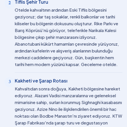
Tiflis Şehir Turu
2
Otelde kahvaltının ardından Eski Tiflis bölgesini
geziyoruz; dar taş sokaklar, renkli balkonlar ve tarihi
kiliseler bu bölgenin dokusunu oluşturur. Rike Parkı ve
Barış Köprüsü'nü görüyor, teleferikle Narikala Kalesi
bölgesine çıkıp şehir manzarasını izliyoruz.
Abanotubani kükürt hamamları çevresinde yürüyoruz,
ardından kafelerin ve alışveriş alanlarının bulunduğu
merkezi caddelere geçiyoruz. Gün, başkentin hem
tarihi hem modern yüzünü kapsar. Geceleme otelde.
Kakheti ve Şarap Rotası
3
Kahvaltıdan sonra doğuya, Kakheti bölgesine hareket
ediyoruz. Alazani Vadisi manzaralarına ve geleneksel
mimarisine sahip, surları korunmuş Sighnaghi kasabasını
geziyoruz. Azize Nino ile ilişkilendirilen önemli bir hac
noktası olan Bodbe Manastırı'nı ziyaret ediyoruz. KTW
Şarap Fabrikası'nda şarap turu ve degustasyon