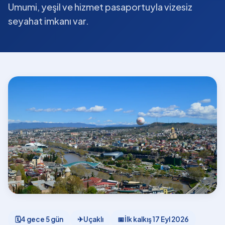
Umumi, yeşil ve hizmet pasaportuyla vizesiz
seyahat imkanı var.
🗓
4 gece 5 gün
✈
Uçaklı
📅
İlk kalkış
17 Eyl 2026