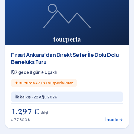
Fırsat Ankara’dan Direkt Sefer İle Dolu Dolu
Benelüks Turu
🗓
7 gece 8 gün
✈
Uçaklı
★
Bu turda +
778
Tourperia Puan
İlk kalkış ·
22 Ağu 2026
1.297 €
/kişi
İncele →
≈ 77.800 ₺