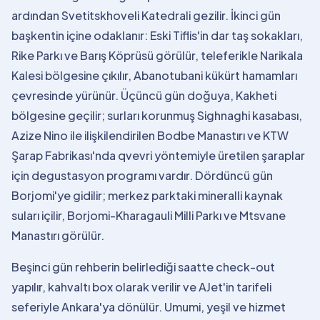
ardından Svetitskhoveli Katedrali gezilir. İkinci gün
başkentin içine odaklanır: Eski Tiflis'in dar taş sokakları,
Rike Parkı ve Barış Köprüsü görülür, teleferikle Narikala
Kalesi bölgesine çıkılır, Abanotubani kükürt hamamları
çevresinde yürünür. Üçüncü gün doğuya, Kakheti
bölgesine geçilir; surları korunmuş Sighnaghi kasabası,
Azize Nino ile ilişkilendirilen Bodbe Manastırı ve KTW
Şarap Fabrikası'nda qvevri yöntemiyle üretilen şaraplar
için degustasyon programı vardır. Dördüncü gün
Borjomi'ye gidilir; merkez parktaki mineralli kaynak
suları içilir, Borjomi-Kharagauli Milli Parkı ve Mtsvane
Manastırı görülür.
Beşinci gün rehberin belirlediği saatte check-out
yapılır, kahvaltı box olarak verilir ve AJet'in tarifeli
seferiyle Ankara'ya dönülür. Umumi, yeşil ve hizmet