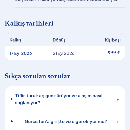
Kalkış tarihleri
Kalkış
Dönüş
Kişi başı
17 Eyl 2026
21 Eyl 2026
599 €
Sıkça sorulan sorular
Tiflis turu kaç gün sürüyor ve ulaşım nasıl
+
sağlanıyor?
Gürcistan'a girişte vize gerekiyor mu?
+