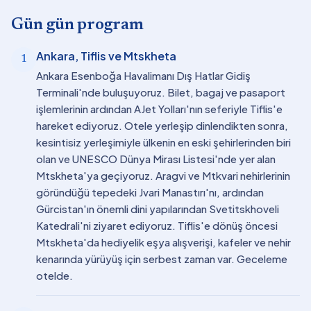
Gün gün program
Ankara, Tiflis ve Mtskheta
1
Ankara Esenboğa Havalimanı Dış Hatlar Gidiş
Terminali'nde buluşuyoruz. Bilet, bagaj ve pasaport
işlemlerinin ardından AJet Yolları'nın seferiyle Tiflis'e
hareket ediyoruz. Otele yerleşip dinlendikten sonra,
kesintisiz yerleşimiyle ülkenin en eski şehirlerinden biri
olan ve UNESCO Dünya Mirası Listesi'nde yer alan
Mtskheta'ya geçiyoruz. Aragvi ve Mtkvari nehirlerinin
göründüğü tepedeki Jvari Manastırı'nı, ardından
Gürcistan'ın önemli dini yapılarından Svetitskhoveli
Katedrali'ni ziyaret ediyoruz. Tiflis'e dönüş öncesi
Mtskheta'da hediyelik eşya alışverişi, kafeler ve nehir
kenarında yürüyüş için serbest zaman var. Geceleme
otelde.