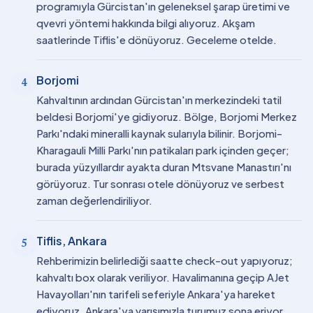
programıyla Gürcistan'ın geleneksel şarap üretimi ve
qvevri yöntemi hakkında bilgi alıyoruz. Akşam
saatlerinde Tiflis'e dönüyoruz. Geceleme otelde.
Borjomi
4
Kahvaltının ardından Gürcistan'ın merkezindeki tatil
beldesi Borjomi'ye gidiyoruz. Bölge, Borjomi Merkez
Parkı'ndaki mineralli kaynak sularıyla bilinir. Borjomi-
Kharagauli Milli Parkı'nın patikaları park içinden geçer;
burada yüzyıllardır ayakta duran Mtsvane Manastırı'nı
görüyoruz. Tur sonrası otele dönüyoruz ve serbest
zaman değerlendiriliyor.
Tiflis, Ankara
5
Rehberimizin belirlediği saatte check-out yapıyoruz;
kahvaltı box olarak veriliyor. Havalimanına geçip AJet
Havayolları'nın tarifeli seferiyle Ankara'ya hareket
ediyoruz. Ankara'ya varışımızla turumuz sona eriyor.