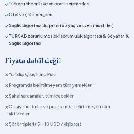
Türkçe rehberlik ve asistanlık hizmetleri
✓
Otel ve şehir vergileri
✓
Sağlık Sigortası Sürprimi (65 yaş ve üzeri misafirler)
✓
TURSAB zorunlu mesleki sorumluluk sigortası & Seyahat &
✓
Sağlık Sigortası
Fiyata dahil değil
Yurtdışı Çıkış Harç Pulu
✕
Programda belirtilmeyem tüm yemekler
✕
Şahsi harcamalar, tüm içecekler
✕
Opsiyonel turlar ve programda belirtilmeyen tüm
✕
aktiviteler
Şöför tipleri ( 5 – 10 USD / kişibaşı )
✕