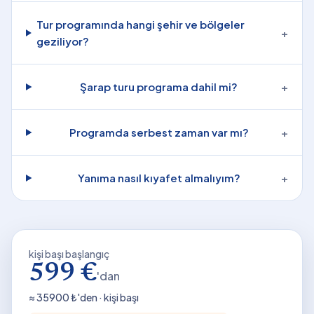
Tur programında hangi şehir ve bölgeler
+
geziliyor?
Şarap turu programa dahil mi?
+
Programda serbest zaman var mı?
+
Yanıma nasıl kıyafet almalıyım?
+
kişi başı başlangıç
599 €
'dan
≈
35900
₺'den · kişi başı