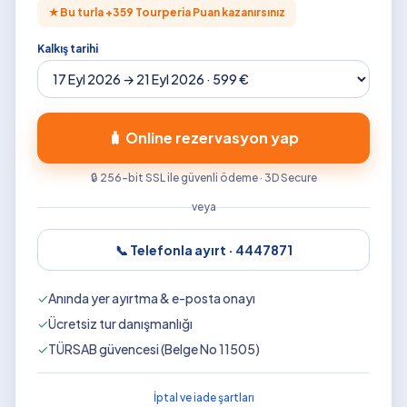
★
Bu turla +
359
Tourperia Puan kazanırsınız
Kalkış tarihi
🧳 Online rezervasyon yap
🔒 256-bit SSL ile güvenli ödeme · 3D Secure
veya
📞 Telefonla ayırt ·
4447871
✓
Anında yer ayırtma & e-posta onayı
✓
Ücretsiz tur danışmanlığı
✓
TÜRSAB güvencesi (Belge No 11505)
İptal ve iade şartları