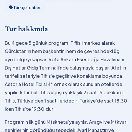
🗣
Türkçe rehber
Tur hakkında
Bu 4 gece 5 günlük program, Tiflis'i merkez alarak
Gürcistan'ın hem başkentini hem de çevresindeki üç
ayrı bölgeyi kapsar. Rota Ankara Esenboğa Havalimanı
Dış Hatlar Gidiş Terminali'nde buluşmayla başlar; AJet'in
tarifeli seferiyle Tiflis'e geçilir ve konaklama boyunca
Astoria Hotel Tblisi 4* örnek olarak sunulan otellerde
yapılır. İstanbul-Tiflis uçuşu yaklaşık 2 saat 15 dakikadır.
Tiflis, Türkiye'den 1 saat ileridedir; Türkiye'de saat 18:30
iken Tiflis'te 19:30'dur.
Programın ilk günü Mtskheta'ya ayrılır. Aragvi ve Mtkvari
nehirlerinin göründüğü tepedeki Jvari Manastırı ve