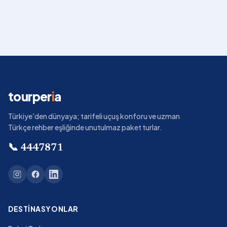
tourper
i
a
Türkiye'den dünyaya; tarifeli uçuş konforu ve uzman
Türkçe rehber eşliğinde unutulmaz paket turlar.
📞
4447871
DESTINASYONLAR