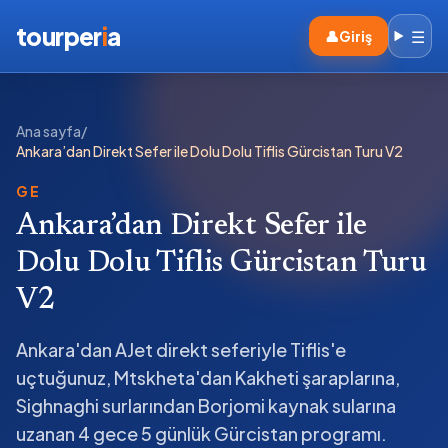
tourper
i
a
☰
👤
Giriş
Ana sayfa
/
Ankara’dan Direkt Sefer ile Dolu Dolu Tiflis Gürcistan Turu V2
GE
Ankara’dan Direkt Sefer ile
Dolu Dolu Tiflis Gürcistan Turu
V2
Ankara'dan AJet direkt seferiyle Tiflis'e
uçtuğunuz, Mtskheta'dan Kakheti şaraplarına,
Sighnaghi surlarından Borjomi kaynak sularına
uzanan 4 gece 5 günlük Gürcistan programı.