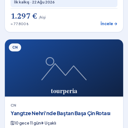
İlk kalkış ·
22 Ağu 2026
1.297 €
/kişi
İncele →
≈ 77.800 ₺
CN
CN
Yangtze Nehri’nde Baştan Başa Çin Rotası
🗓
10 gece 11 gün
✈
Uçaklı