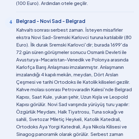
(100 Euro). Ardından otele geçilir.
Belgrad - Novi Sad - Belgrad
4
Kahvaltı sonrası serbest zaman. İsteyen misafirler
ekstra Novi Sad-Sremski Karlovci turuna katılabilir (80
Euro). İlk durak Sremski Karlovci'dir; burada 1699'da
72 gün süren görüşmeler sonucu Osmanlı Devleti ile
Avusturya-Macaristan-Venedik ve Polonya arasında
Karlofça Barış Anlaşması imzalanmıştır. Anlaşmanın
imzalandığı 4 kapılı mekân, meydan, Dört Arslan
Çeşmesi ve tarihi Ortodoks ile Katolik kiliseleri gezilir.
Kahve molası sonrası Petrovaradin Kalesi'nde Belgrad
Kapısı, Saat Kule, yukarı şehir, Uzun Kışla ve Leopold
Kapısı görülür. Novi Sad varışında yürüyüş turu yapılır:
Özgürlük Meydanı, Halk Tiyatrosu, Tuna sokağı ve
sahili, Svetozar Miletiç Heykeli, Katolik Katedrali,
Ortodoks Aya Yorgi Katedrali, Aya Nikola Kilisesi ve
Sinagog panoramik olarak görülür. Serbest zaman