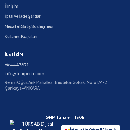
İletişim
İptal ve İade Şartları
Mesafeli Satış Sözleşmesi
Kullanım Koşulları
İLETIŞIM
☎
4447871
info@tourperia.com
Remzi Oğuz Arık Mahallesi, Bestekar Sokak, No:61/A-2
Çankaya-ANKARA
GHM Turizm-11505
İnternette Güvenli Alışveriş