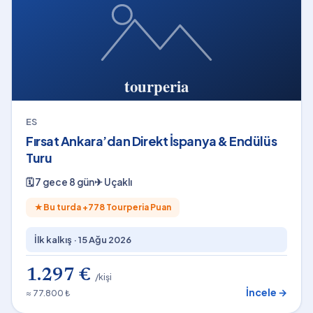
ES
Fırsat Ankara’dan Direkt İspanya & Endülüs
Turu
🗓
7 gece 8 gün
✈
Uçaklı
★
Bu turda +
778
Tourperia Puan
İlk kalkış ·
15 Ağu 2026
1.297 €
/kişi
İncele →
≈ 77.800 ₺