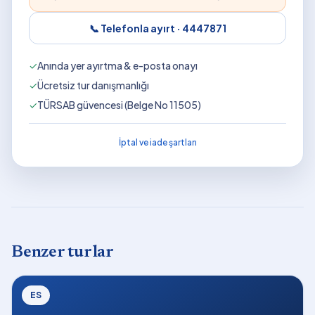
📞 Telefonla ayırt ·
4447871
✓
Anında yer ayırtma & e-posta onayı
✓
Ücretsiz tur danışmanlığı
✓
TÜRSAB güvencesi (Belge No 11505)
İptal ve iade şartları
Benzer turlar
ES