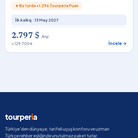
★
Bu turda +
1.296
Tourperia Puan
İlk kalkış ·
13 May 2027
2.797 $
/kişi
İncele →
≈ 129.700 ₺
tourper
i
a
Türkiye'den dünyaya; tarifeli uçuş konforu ve uzman
Türkçe rehber eşliğinde unutulmaz paket turlar.