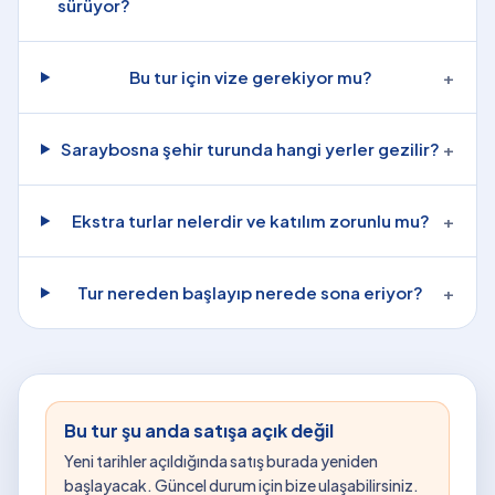
sürüyor?
Bu tur için vize gerekiyor mu?
+
Saraybosna şehir turunda hangi yerler gezilir?
+
Ekstra turlar nelerdir ve katılım zorunlu mu?
+
Tur nereden başlayıp nerede sona eriyor?
+
Bu tur şu anda satışa açık değil
Yeni tarihler açıldığında satış burada yeniden
başlayacak. Güncel durum için bize ulaşabilirsiniz.