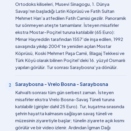
Ortodoks kiliseleri, Musevi Sinagogu, 1. Dünya
Savaşı'nın başladığı Latin Köprüsü ve Fatih Sultan
Mehmet Han'a atfedilen Fatih Camisi gezilir. Panoramik
tur sönmeyen ateşte tamamlanır. İsteyen misafirler
ekstra Mostar-Poçitel turuna katılabilir (65 Euro):
Mimar Hayreddin tarafından 1557'de inşa edilen, 1992
savaşında yıkılıp 2004'te yeniden açılan Mostar
Köprüsü, Koski Mehmet Paşa Camii, Blagaj Tekkesi ve
Türk Köyü olarak bilinen Poçitel'deki 16. yüzyıl Osmanlı
yapıları görülür. Tur sonrası Saraybosna'ya dönülür.
Saraybosna - Vrelo Bosna - Saraybosna
2
Kahvaltı sonrası tüm gün serbest zaman. İsteyen
misafirler ekstra Vrelo Bosna-Savaş Tüneli turuna
katılabilir (girişler dahil 25 Euro). Tur, kuşatma sırasında
şehrin hayatta kalmasını sağlayan savaş tüneli ve
müzesinin ziyaretiyle başlar; tünelin ziyarete açık kısmı
görülür ve bir video izlenir. Ardından İgman Dağı