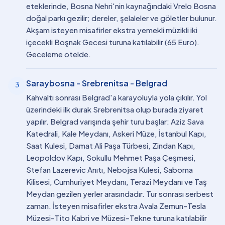
eteklerinde, Bosna Nehri'nin kaynağındaki Vrelo Bosna
doğal parkı gezilir; dereler, şelaleler ve göletler bulunur.
Akşam isteyen misafirler ekstra yemekli müzikli iki
içecekli Boşnak Gecesi turuna katılabilir (65 Euro).
Geceleme otelde.
Saraybosna - Srebrenitsa - Belgrad
3
Kahvaltı sonrası Belgrad'a karayoluyla yola çıkılır. Yol
üzerindeki ilk durak Srebrenitsa olup burada ziyaret
yapılır. Belgrad varışında şehir turu başlar: Aziz Sava
Katedrali, Kale Meydanı, Askeri Müze, İstanbul Kapı,
Saat Kulesi, Damat Ali Paşa Türbesi, Zindan Kapı,
Leopoldov Kapı, Sokullu Mehmet Paşa Çeşmesi,
Stefan Lazerevic Anıtı, Nebojsa Kulesi, Saborna
Kilisesi, Cumhuriyet Meydanı, Terazi Meydanı ve Taş
Meydan gezilen yerler arasındadır. Tur sonrası serbest
zaman. İsteyen misafirler ekstra Avala Zemun-Tesla
Müzesi-Tito Kabri ve Müzesi-Tekne turuna katılabilir