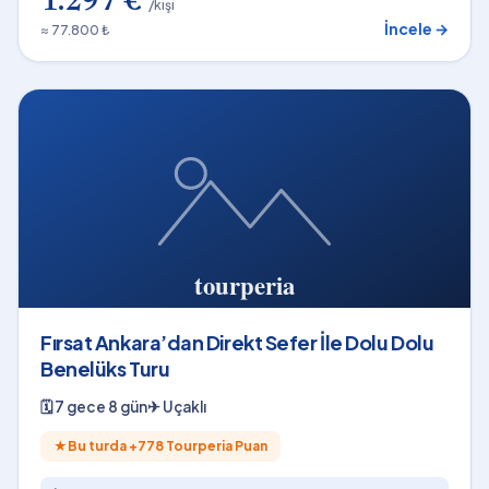
1.297 €
/kişi
İncele →
≈ 77.800 ₺
Fırsat Ankara’dan Direkt Sefer İle Dolu Dolu
Benelüks Turu
🗓
7 gece 8 gün
✈
Uçaklı
★
Bu turda +
778
Tourperia Puan