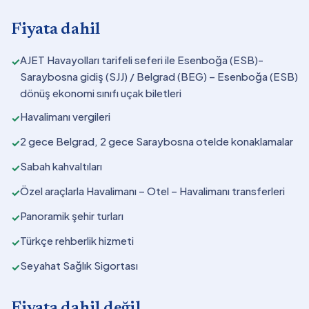
Fiyata dahil
AJET Havayolları tarifeli seferi ile Esenboğa (ESB)-
✓
Saraybosna gidiş (SJJ) / Belgrad (BEG) – Esenboğa (ESB)
dönüş ekonomi sınıfı uçak biletleri
Havalimanı vergileri
✓
2 gece Belgrad, 2 gece Saraybosna otelde konaklamalar
✓
Sabah kahvaltıları
✓
Özel araçlarla Havalimanı – Otel – Havalimanı transferleri
✓
Panoramik şehir turları
✓
Türkçe rehberlik hizmeti
✓
Seyahat Sağlık Sigortası
✓
Fiyata dahil değil