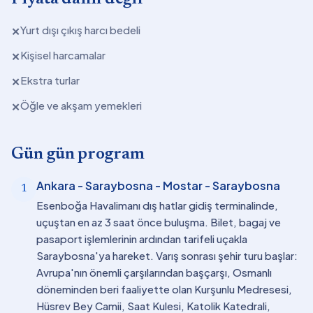
Yurt dışı çıkış harcı bedeli
✕
Kişisel harcamalar
✕
Ekstra turlar
✕
Öğle ve akşam yemekleri
✕
Gün gün program
Ankara - Saraybosna - Mostar - Saraybosna
1
Esenboğa Havalimanı dış hatlar gidiş terminalinde,
uçuştan en az 3 saat önce buluşma. Bilet, bagaj ve
pasaport işlemlerinin ardından tarifeli uçakla
Saraybosna'ya hareket. Varış sonrası şehir turu başlar:
Avrupa'nın önemli çarşılarından başçarşı, Osmanlı
döneminden beri faaliyette olan Kurşunlu Medresesi,
Hüsrev Bey Camii, Saat Kulesi, Katolik Katedrali,