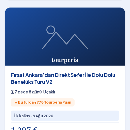
Fırsat Ankara’dan Direkt Sefer İle Dolu Dolu
Benelüks Turu V2
🗓
7 gece 8 gün
✈
Uçaklı
★
Bu turda +
778
Tourperia Puan
İlk kalkış ·
8 Ağu 2026