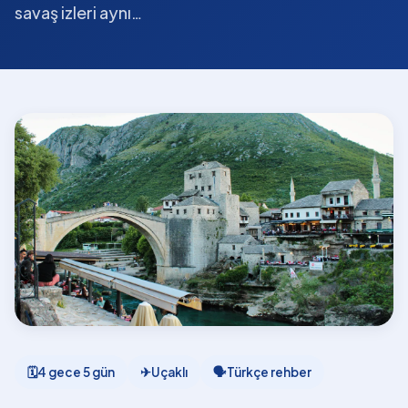
savaş izleri aynı…
🗓
4 gece 5 gün
✈
Uçaklı
🗣
Türkçe rehber