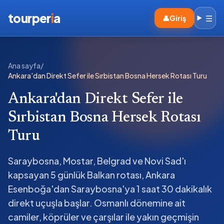
tourper
i
a
☰
👤
Giriş
Ana sayfa
/
Ankara'dan Direkt Sefer ile Sırbistan Bosna Hersek Rotası Turu
Ankara'dan Direkt Sefer ile
Sırbistan Bosna Hersek Rotası
Turu
Saraybosna, Mostar, Belgrad ve Novi Sad'ı
kapsayan 5 günlük Balkan rotası, Ankara
Esenboğa'dan Saraybosna'ya 1 saat 30 dakikalık
direkt uçuşla başlar. Osmanlı dönemine ait
camiler, köprüler ve çarşılar ile yakın geçmişin