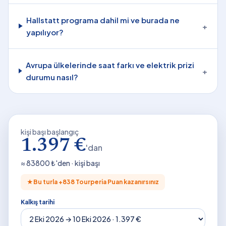
Hallstatt programa dahil mi ve burada ne
+
yapılıyor?
Avrupa ülkelerinde saat farkı ve elektrik prizi
+
durumu nasıl?
kişi başı başlangıç
1.397 €
'dan
≈
83800
₺'den · kişi başı
★
Bu turla +
838
Tourperia Puan kazanırsınız
Kalkış tarihi