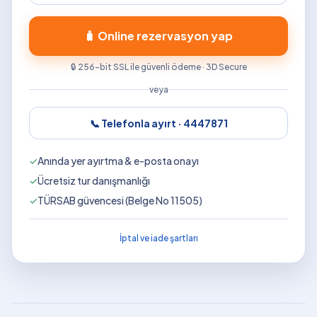
🧳 Online rezervasyon yap
🔒 256-bit SSL ile güvenli ödeme · 3D Secure
veya
📞 Telefonla ayırt ·
4447871
✓
Anında yer ayırtma & e-posta onayı
✓
Ücretsiz tur danışmanlığı
✓
TÜRSAB güvencesi (Belge No 11505)
İptal ve iade şartları