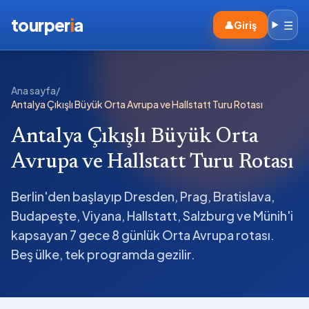
tourper
i
a
☰
👤
Giriş
Ana sayfa
/
Antalya Çıkışlı Büyük Orta Avrupa ve Hallstatt Turu Rotası
Antalya Çıkışlı Büyük Orta
Avrupa ve Hallstatt Turu Rotası
Berlin'den başlayıp Dresden, Prag, Bratislava,
Budapeşte, Viyana, Hallstatt, Salzburg ve Münih'i
kapsayan 7 gece 8 günlük Orta Avrupa rotası.
Beş ülke, tek programda gezilir.