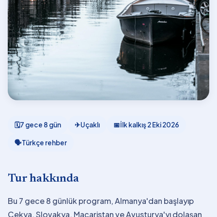
🗓
7 gece 8 gün
✈
Uçaklı
📅
İlk kalkış
2 Eki 2026
🗣
Türkçe rehber
Tur hakkında
Bu 7 gece 8 günlük program, Almanya'dan başlayıp
Çekya, Slovakya, Macaristan ve Avusturya'yı dolaşan