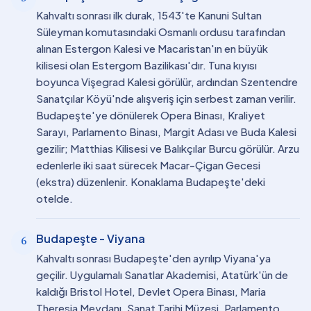
Kahvaltı sonrası ilk durak, 1543'te Kanuni Sultan
Süleyman komutasındaki Osmanlı ordusu tarafından
alınan Estergon Kalesi ve Macaristan'ın en büyük
kilisesi olan Estergom Bazilikası'dır. Tuna kıyısı
boyunca Vişegrad Kalesi görülür, ardından Szentendre
Sanatçılar Köyü'nde alışveriş için serbest zaman verilir.
Budapeşte'ye dönülerek Opera Binası, Kraliyet
Sarayı, Parlamento Binası, Margit Adası ve Buda Kalesi
gezilir; Matthias Kilisesi ve Balıkçılar Burcu görülür. Arzu
edenlerle iki saat sürecek Macar-Çigan Gecesi
(ekstra) düzenlenir. Konaklama Budapeşte'deki
otelde.
Budapeşte - Viyana
6
Kahvaltı sonrası Budapeşte'den ayrılıp Viyana'ya
geçilir. Uygulamalı Sanatlar Akademisi, Atatürk'ün de
kaldığı Bristol Hotel, Devlet Opera Binası, Maria
Theresia Meydanı, Sanat Tarihi Müzesi, Parlamento,