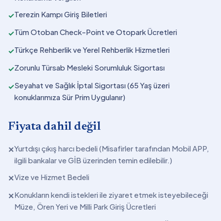
Terezin Kampı Giriş Biletleri
✓
Tüm Otoban Check-Point ve Otopark Ücretleri
✓
Türkçe Rehberlik ve Yerel Rehberlik Hizmetleri
✓
Zorunlu Türsab Mesleki Sorumluluk Sigortası
✓
Seyahat ve Sağlık İptal Sigortası (65 Yaş üzeri
✓
konuklarımıza Sür Prim Uygulanır)
Fiyata dahil değil
Yurtdışı çıkış harcı bedeli (Misafirler tarafından Mobil APP,
✕
ilgili bankalar ve GİB üzerinden temin edilebilir.)
Vize ve Hizmet Bedeli
✕
Konukların kendi istekleri ile ziyaret etmek isteyebileceği
✕
Müze, Ören Yeri ve Milli Park Giriş Ücretleri