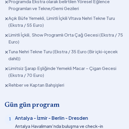
Programda Ekstra olarak belirtilen Yöresel Eğlence
✕
Programları ve Tekne/Gemi Gezileri
Açık Büfe Yemekli, Limitli İçkili Vltava Nehri Tekne Turu
✕
(Ekstra / 55 Euro)
Limitli İçkili, Show Programlı Orta Çağ Gecesi (Ekstra / 75
✕
Euro)
Tuna Nehri Tekne Turu (Ekstra / 35 Euro (Bir içki-içecek
✕
dahil))
Limitsiz Şarap Eşliğinde Yemekli Macar – Çigan Gecesi
✕
(Ekstra / 70 Euro)
Rehber ve Kaptan Bahşişleri
✕
Gün gün program
Antalya - İzmir - Berlin - Dresden
1
Antalya Havalimanı'nda buluşma ve check-in