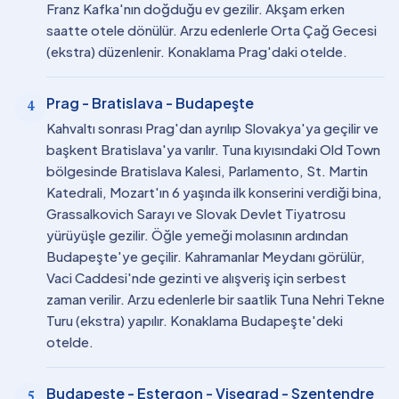
Franz Kafka'nın doğduğu ev gezilir. Akşam erken
saatte otele dönülür. Arzu edenlerle Orta Çağ Gecesi
(ekstra) düzenlenir. Konaklama Prag'daki otelde.
Prag - Bratislava - Budapeşte
4
Kahvaltı sonrası Prag'dan ayrılıp Slovakya'ya geçilir ve
başkent Bratislava'ya varılır. Tuna kıyısındaki Old Town
bölgesinde Bratislava Kalesi, Parlamento, St. Martin
Katedrali, Mozart'ın 6 yaşında ilk konserini verdiği bina,
Grassalkovich Sarayı ve Slovak Devlet Tiyatrosu
yürüyüşle gezilir. Öğle yemeği molasının ardından
Budapeşte'ye geçilir. Kahramanlar Meydanı görülür,
Vaci Caddesi'nde gezinti ve alışveriş için serbest
zaman verilir. Arzu edenlerle bir saatlik Tuna Nehri Tekne
Turu (ekstra) yapılır. Konaklama Budapeşte'deki
otelde.
Budapeşte - Estergon - Vişegrad - Szentendre
5