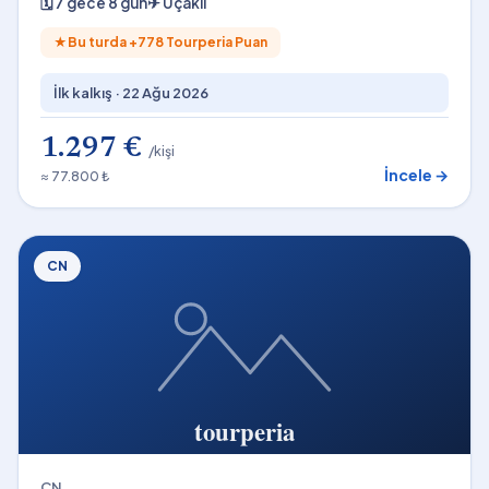
🗓
7 gece 8 gün
✈
Uçaklı
★
Bu turda +
778
Tourperia Puan
İlk kalkış ·
22 Ağu 2026
1.297 €
/kişi
İncele →
≈ 77.800 ₺
CN
CN