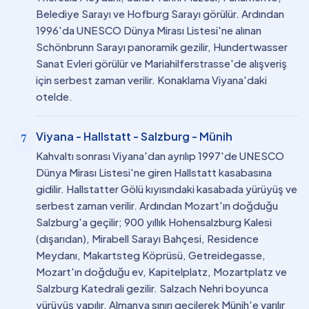
Belediye Sarayı ve Hofburg Sarayı görülür. Ardından
1996'da UNESCO Dünya Mirası Listesi'ne alınan
Schönbrunn Sarayı panoramik gezilir, Hundertwasser
Sanat Evleri görülür ve Mariahilferstrasse'de alışveriş
için serbest zaman verilir. Konaklama Viyana'daki
otelde.
Viyana - Hallstatt - Salzburg - Münih
7
Kahvaltı sonrası Viyana'dan ayrılıp 1997'de UNESCO
Dünya Mirası Listesi'ne giren Hallstatt kasabasına
gidilir. Hallstatter Gölü kıyısındaki kasabada yürüyüş ve
serbest zaman verilir. Ardından Mozart'ın doğduğu
Salzburg'a geçilir; 900 yıllık Hohensalzburg Kalesi
(dışarıdan), Mirabell Sarayı Bahçesi, Residence
Meydanı, Makartsteg Köprüsü, Getreidegasse,
Mozart'ın doğduğu ev, Kapitelplatz, Mozartplatz ve
Salzburg Katedrali gezilir. Salzach Nehri boyunca
yürüyüş yapılır. Almanya sınırı geçilerek Münih'e varılır