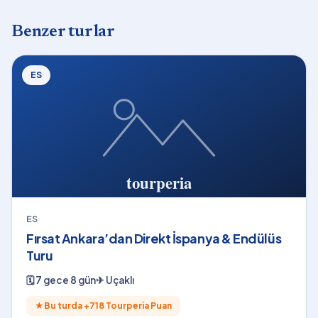
Benzer turlar
ES
ES
Fırsat Ankara’dan Direkt İspanya & Endülüs
Turu
🗓
7 gece 8 gün
✈
Uçaklı
★
Bu turda +
718
Tourperia Puan