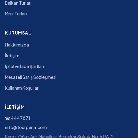
Balkan Turları
Mısır Turları
KURUMSAL
Hakkımızda
İletişim
İptal ve İade Şartları
Mesafeli Satış Sözleşmesi
Kullanım Koşulları
İLETIŞIM
☎
4447871
info@tourperia.com
Remzi Oğuz Arık Mahallesi, Bestekar Sokak, No:61/A-2