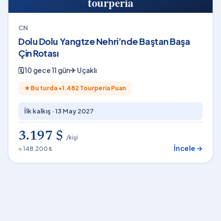
CN
Dolu Dolu Yangtze Nehri’nde Baştan Başa
Çin Rotası
🗓
10 gece 11 gün
✈
Uçaklı
★
Bu turda +
1.482
Tourperia Puan
İlk kalkış ·
13 May 2027
3.197 $
/kişi
İncele →
≈ 148.200 ₺