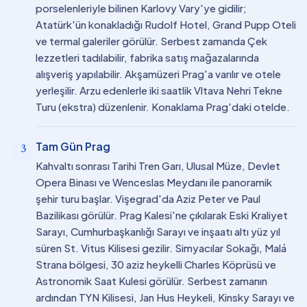
porselenleriyle bilinen Karlovy Vary'ye gidilir;
Atatürk'ün konakladığı Rudolf Hotel, Grand Pupp Oteli
ve termal galeriler görülür. Serbest zamanda Çek
lezzetleri tadılabilir, fabrika satış mağazalarında
alışveriş yapılabilir. Akşamüzeri Prag'a varılır ve otele
yerleşilir. Arzu edenlerle iki saatlik Vltava Nehri Tekne
Turu (ekstra) düzenlenir. Konaklama Prag'daki otelde.
Tam Gün Prag
3
Kahvaltı sonrası Tarihi Tren Garı, Ulusal Müze, Devlet
Opera Binası ve Wenceslas Meydanı ile panoramik
şehir turu başlar. Vişegrad'da Aziz Peter ve Paul
Bazilikası görülür. Prag Kalesi'ne çıkılarak Eski Kraliyet
Sarayı, Cumhurbaşkanlığı Sarayı ve inşaatı altı yüz yıl
süren St. Vitus Kilisesi gezilir. Simyacılar Sokağı, Malá
Strana bölgesi, 30 aziz heykelli Charles Köprüsü ve
Astronomik Saat Kulesi görülür. Serbest zamanın
ardından TYN Kilisesi, Jan Hus Heykeli, Kinsky Sarayı ve