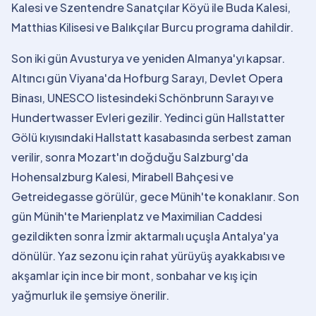
Kalesi ve Szentendre Sanatçılar Köyü ile Buda Kalesi,
Matthias Kilisesi ve Balıkçılar Burcu programa dahildir.
Son iki gün Avusturya ve yeniden Almanya'yı kapsar.
Altıncı gün Viyana'da Hofburg Sarayı, Devlet Opera
Binası, UNESCO listesindeki Schönbrunn Sarayı ve
Hundertwasser Evleri gezilir. Yedinci gün Hallstatter
Gölü kıyısındaki Hallstatt kasabasında serbest zaman
verilir, sonra Mozart'ın doğduğu Salzburg'da
Hohensalzburg Kalesi, Mirabell Bahçesi ve
Getreidegasse görülür, gece Münih'te konaklanır. Son
gün Münih'te Marienplatz ve Maximilian Caddesi
gezildikten sonra İzmir aktarmalı uçuşla Antalya'ya
dönülür. Yaz sezonu için rahat yürüyüş ayakkabısı ve
akşamlar için ince bir mont, sonbahar ve kış için
yağmurluk ile şemsiye önerilir.