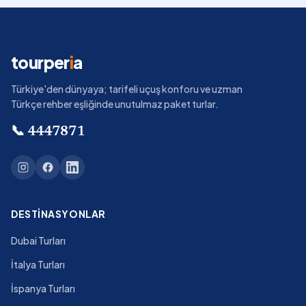
tourper
i
a
Türkiye'den dünyaya; tarifeli uçuş konforu ve uzman
Türkçe rehber eşliğinde unutulmaz paket turlar.
📞
4447871
DESTINASYONLAR
Dubai Turları
İtalya Turları
İspanya Turları