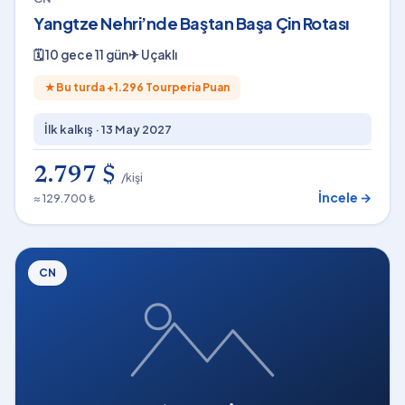
Yangtze Nehri’nde Baştan Başa Çin Rotası
🗓
10 gece 11 gün
✈
Uçaklı
★
Bu turda +
1.296
Tourperia Puan
İlk kalkış ·
13 May 2027
2.797 $
/kişi
İncele →
≈ 129.700 ₺
CN