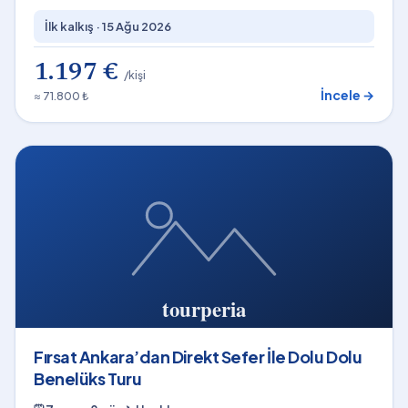
İlk kalkış ·
15 Ağu 2026
1.197 €
/kişi
İncele →
≈ 71.800 ₺
Fırsat Ankara’dan Direkt Sefer İle Dolu Dolu
Benelüks Turu