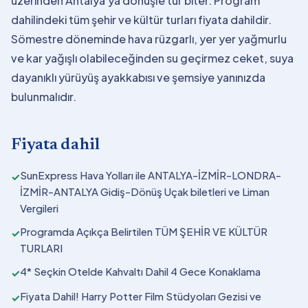
üzerinden Antalya'ya dönüşle tur biter. Program
dahilindeki tüm şehir ve kültür turları fiyata dahildir.
Sömestre döneminde hava rüzgarlı, yer yer yağmurlu
ve kar yağışlı olabileceğinden su geçirmez ceket, suya
dayanıklı yürüyüş ayakkabısı ve şemsiye yanınızda
bulunmalıdır.
Fiyata dahil
SunExpress Hava Yolları ile ANTALYA-İZMİR-LONDRA-
✓
İZMİR-ANTALYA Gidiş-Dönüş Uçak biletleri ve Liman
Vergileri
Programda Açıkça Belirtilen TÜM ŞEHİR VE KÜLTÜR
✓
TURLARI
4* Seçkin Otelde Kahvaltı Dahil 4 Gece Konaklama
✓
Fiyata Dahil! Harry Potter Film Stüdyoları Gezisi ve
✓