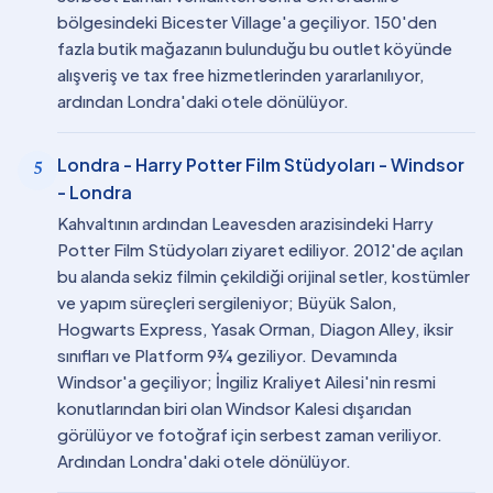
bölgesindeki Bicester Village'a geçiliyor. 150'den
fazla butik mağazanın bulunduğu bu outlet köyünde
alışveriş ve tax free hizmetlerinden yararlanılıyor,
ardından Londra'daki otele dönülüyor.
Londra - Harry Potter Film Stüdyoları - Windsor
5
- Londra
Kahvaltının ardından Leavesden arazisindeki Harry
Potter Film Stüdyoları ziyaret ediliyor. 2012'de açılan
bu alanda sekiz filmin çekildiği orijinal setler, kostümler
ve yapım süreçleri sergileniyor; Büyük Salon,
Hogwarts Express, Yasak Orman, Diagon Alley, iksir
sınıfları ve Platform 9¾ geziliyor. Devamında
Windsor'a geçiliyor; İngiliz Kraliyet Ailesi'nin resmi
konutlarından biri olan Windsor Kalesi dışarıdan
görülüyor ve fotoğraf için serbest zaman veriliyor.
Ardından Londra'daki otele dönülüyor.