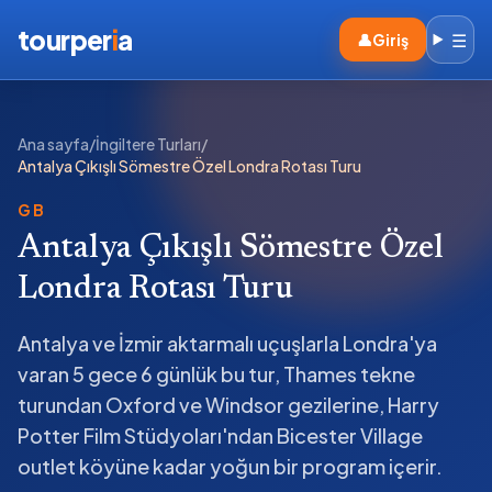
tourper
i
a
☰
👤
Giriş
Ana sayfa
/
İngiltere Turları
/
Antalya Çıkışlı Sömestre Özel Londra Rotası Turu
GB
Antalya Çıkışlı Sömestre Özel
Londra Rotası Turu
Antalya ve İzmir aktarmalı uçuşlarla Londra'ya
varan 5 gece 6 günlük bu tur, Thames tekne
turundan Oxford ve Windsor gezilerine, Harry
Potter Film Stüdyoları'ndan Bicester Village
outlet köyüne kadar yoğun bir program içerir.