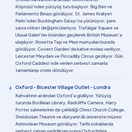
Köprüsü'nden yürüyüş turu başlıyor. Big Ben ve
Parlamento Binası görülüyor, St. James Kraliyet
Parkı'ndan Buckingham Sarayı'na yürünüyor; şans
varsa nöbet değişimi izleniyor. Trafalgar Square ve
Ulusal Galeri'nin önünden geçilerek British Museum'a
ulaşılıyor; Rosetta Taşı ve Mısır mumyaları burada
görülüyor. Covent Garden'da kahve molası veriliyor,
Leicester Meydanı ve Piccadilly Circus geziliyor. Gün,
Oxford Caddesi'nde verilen serbest zamanla
tamamlanıp otele dönülüyor.
Oxford - Bicester Village Outlet - Londra
4
Kahvaltının ardından Oxford'a gidiliyor. Yürüyüş
turunda Bodleian Library, Radcliffe Camera, Harry
Potter sahnelerinin de çekildiği Christ Church College,
Sheldonian Theatre ve dünyanın ilk üniversite müzesi
Ashmolean Museum görülüyor. Tarihi sokaklarda
serbest zaman verildikten sonra Oxfordshire