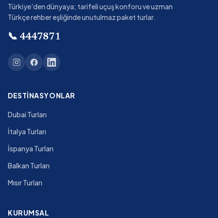
Türkiye'den dünyaya; tarifeli uçuş konforu ve uzman
Türkçe rehber eşliğinde unutulmaz paket turlar.
📞
4447871
DESTINASYONLAR
Dubai Turları
İtalya Turları
İspanya Turları
Balkan Turları
Mısır Turları
KURUMSAL