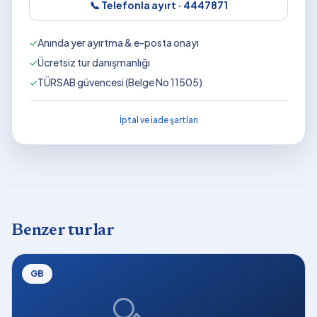
📞 Telefonla ayırt ·
4447871
✓
Anında yer ayırtma & e-posta onayı
✓
Ücretsiz tur danışmanlığı
✓
TÜRSAB güvencesi (Belge No 11505)
İptal ve iade şartları
Benzer turlar
GB