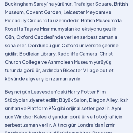
Buckingham Sarayı'na yürünür. Trafalgar Square, British
Museum, Covent Garden, Leicester Meydanı ve
Piccadilly Circus rota üzerindedir. British Museum'da
Rosetta Taşı ve Mısır mumyaları koleksiyonu gezilir.
Gün, Oxford Caddesi'nde verilen serbest zamanla
sona erer. Dördüncü gün Oxford üniversite şehrine
gidilir; Bodleian Library, Radcliffe Camera, Christ
Church College ve Ashmolean Museum yürüyüş
turunda görülür, ardından Bicester Village outlet
köyünde alışveriş için zaman ayrılır.
Beşinci gün Leavesden'daki Harry Potter Film
Stüdyoları ziyaret edilir; Büyük Salon, Diagon Alley, iksir
sınıfları ve Platform 9¾ gibi orijinal setler gezilir. Aynı
gün Windsor Kalesi dışarıdan görülür ve fotoğraf için
serbest zaman verilir. Altıncı gün Londra'dan İzmir