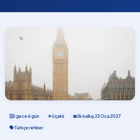
🗓
5 gece 6 gün
✈
Uçaklı
📅
İlk kalkış
23 Oca 2027
🗣
Türkçe rehber