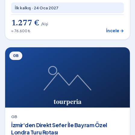
İlk kalkış ·
24 Oca 2027
1.277 €
/kişi
İncele →
≈ 76.600 ₺
GB
GB
İzmir'den Direkt Sefer İle Bayram Özel
Londra Turu Rotası