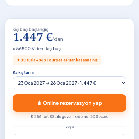
kişi başı başlangıç
1.447 €
'dan
≈
86800
₺'den · kişi başı
★
Bu turla +
868
Tourperia Puan kazanırsınız
Kalkış tarihi
🧳 Online rezervasyon yap
🔒 256-bit SSL ile güvenli ödeme · 3D Secure
veya