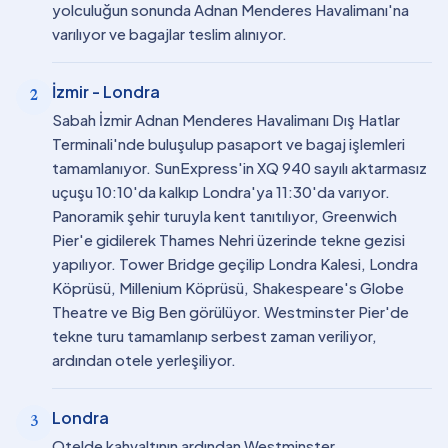
yolculuğun sonunda Adnan Menderes Havalimanı'na
varılıyor ve bagajlar teslim alınıyor.
İzmir - Londra
2
Sabah İzmir Adnan Menderes Havalimanı Dış Hatlar
Terminali'nde buluşulup pasaport ve bagaj işlemleri
tamamlanıyor. SunExpress'in XQ 940 sayılı aktarmasız
uçuşu 10:10'da kalkıp Londra'ya 11:30'da varıyor.
Panoramik şehir turuyla kent tanıtılıyor, Greenwich
Pier'e gidilerek Thames Nehri üzerinde tekne gezisi
yapılıyor. Tower Bridge geçilip Londra Kalesi, Londra
Köprüsü, Millenium Köprüsü, Shakespeare's Globe
Theatre ve Big Ben görülüyor. Westminster Pier'de
tekne turu tamamlanıp serbest zaman veriliyor,
ardından otele yerleşiliyor.
Londra
3
Otelde kahvaltının ardından Westminster