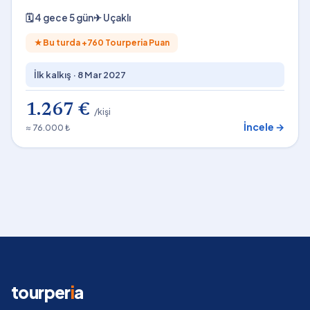
🗓
4 gece 5 gün
✈
Uçaklı
★
Bu turda +
760
Tourperia Puan
İlk kalkış ·
8 Mar 2027
1.267 €
/kişi
İncele →
≈ 76.000 ₺
tourper
i
a