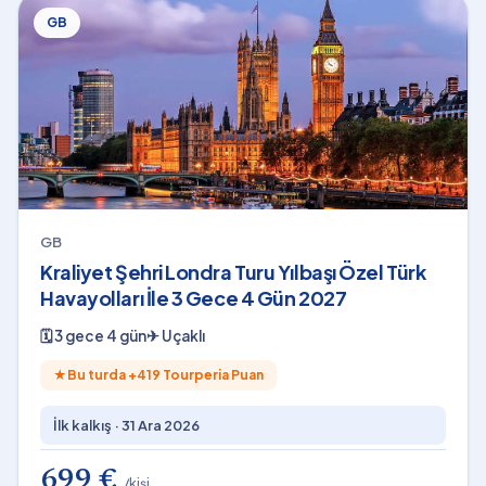
GB
GB
Kraliyet Şehri Londra Turu Yılbaşı Özel Türk
Havayolları İle 3 Gece 4 Gün 2027
🗓
3 gece 4 gün
✈
Uçaklı
★
Bu turda +
419
Tourperia Puan
İlk kalkış ·
31 Ara 2026
699 €
/kişi