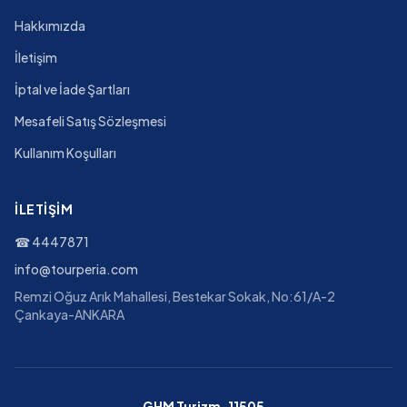
Hakkımızda
İletişim
İptal ve İade Şartları
Mesafeli Satış Sözleşmesi
Kullanım Koşulları
İLETIŞIM
☎
4447871
info@tourperia.com
Remzi Oğuz Arık Mahallesi, Bestekar Sokak, No:61/A-2
Çankaya-ANKARA
GHM Turizm-11505