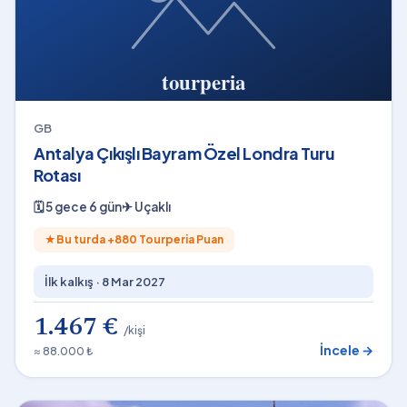
GB
Antalya Çıkışlı Bayram Özel Londra Turu
Rotası
🗓
5 gece 6 gün
✈
Uçaklı
★
Bu turda +
880
Tourperia Puan
İlk kalkış ·
8 Mar 2027
1.467 €
/kişi
İncele →
≈ 88.000 ₺