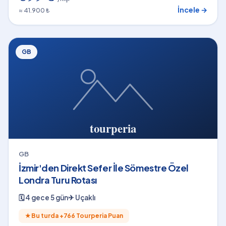
İncele →
≈ 41.900 ₺
GB
GB
İzmir'den Direkt Sefer İle Sömestre Özel
Londra Turu Rotası
🗓
4 gece 5 gün
✈
Uçaklı
★
Bu turda +
766
Tourperia Puan