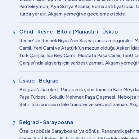
Panteleymon, Aya Sofya Kilisesi, Roma anfitiyatrosu, C
turda yer alır. Akşam yemeği ve geceleme otelde.
Ohrid - Resne - Bitola (Manastır) - Üsküp
5
Resne'de Resneli Niyazi'nin Sarayı panoramik görülür. Ma
Camii, Yeni Cami ve Atatürk'ün mezun olduğu Askeri İdadi
Türk Çarşısı, İsa Bey Camii, Mustafa Paşa Camii, 1550 tar
Çarşısı'nda alışveriş için serbest zaman. Akşam yemeğ
Üsküp - Belgrad
6
Belgrad'a hareket. Panoramik şehir turunda Kale Meydanı
Paşa Türbesi, Sokullu Mehmet Paşa Çeşmesi, Nebojsa Ku
Şehir turu sonrası otele transfer ve serbest zaman. Ak
Belgrad - Saraybosna
7
Özel otobüsle Saraybosna'ya dönüş. Panoramik şehir tu
Camii, Saat Kulesi, Katolik Katedrali, Ortodoks Kilisele