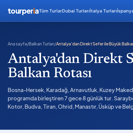
tourper
i
a
Tüm Turlar
Dubai Turları
İtalya Turları
İspanya
Ana sayfa
/
Balkan Turları
/
Antalya'dan Direkt Sefer ile Büyük Balka
Antalya'dan Direkt S
Balkan Rotası
Bosna-Hersek, Karadağ, Arnavutluk, Kuzey Makedo
programda birleştiren 7 gece 8 günlük tur. Saray
Kotor, Budva, Tiran, Ohrid, Manastır, Üsküp ve Belg