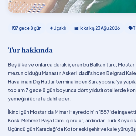
🗓
7 gece 8 gün
✈
Uçaklı
📅
İlk kalkış
23 Ağu 2026
🗣
T
Tur hakkında
Beş ülke ve onlarca durak içeren bu Balkan turu, Mosta
mezun olduğu Manastır Askeri İdadi'sinden Belgrad Kalesi
Havalimanı Dış Hatlar terminalinden Saraybosna'ya yapıl
toplam 7 gece 8 gün boyunca dört yıldızlı otellerde kon
yemeğini ücrete dahil eder.
İkinci gün Mostar'da Mimar Hayreddin'in 1557'de inşa ett
Koski Mehmet Paşa Camii görülür, ardından Türk Köyü olarak
Üçüncü gün Karadağ'da Kotor eski şehir ve kale yürüyüşü