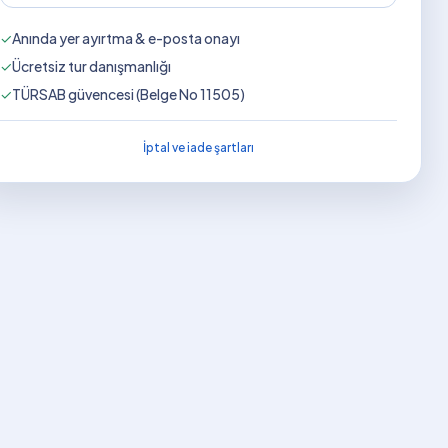
✓
Anında yer ayırtma & e-posta onayı
✓
Ücretsiz tur danışmanlığı
✓
TÜRSAB güvencesi (Belge No 11505)
İptal ve iade şartları