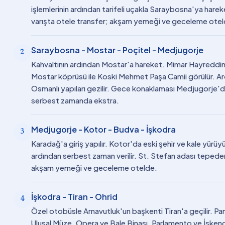
işlemlerinin ardından tarifeli uçakla Saraybosna'ya hare
varışta otele transfer; akşam yemeği ve geceleme otel
Saraybosna - Mostar - Poçitel - Medjugorje
2
Kahvaltının ardından Mostar'a hareket. Mimar Hayreddin
Mostar köprüsü ile Koski Mehmet Paşa Camii görülür. Ard
Osmanlı yapıları gezilir. Gece konaklaması Medjugorje
serbest zamanda ekstra.
Medjugorje - Kotor - Budva - İşkodra
3
Karadağ'a giriş yapılır. Kotor'da eski şehir ve kale yürüyü
ardından serbest zaman verilir. St. Stefan adası tepeden
akşam yemeği ve geceleme otelde.
İşkodra - Tiran - Ohrid
4
Özel otobüsle Arnavutluk'un başkenti Tiran'a geçilir. P
Ulusal Müze, Opera ve Bale Binası, Parlamento ve İskend