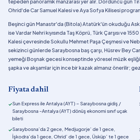
tepeden panoramik manzarası yer alır. Dördüncü gün Ti
Ohrid'de Car Samuel Kalesi ve Aya Sofya Kilisesi program
Beşinci gün Manastır'da (Bitola) Atatürk'ün okuduğu Asker
ise Vardar Nehri kıyısında Taş Köprü, Türk Çarşısı ve 1550 
Kalesi çevresinde Sokullu Mehmet Paşa Çeşmesi ve Neboj
sekizinci günlerde Saraybosna baş çarşı, Hüsrev Bey Cami
yemeği Boşnak gecesi konseptinde yöresel müzik eşliğin
şapka ve akşamlar için ince bir kazak almanız önerilir; ge
Fiyata dahil
Sun Express ile Antalya (AYT) – Saraybosna gidiş /
✓
Saraybosna -Antalya (AYT) dönüş ekonomi sınıf uçak
bileti
Saraybosna’da 2 gece, Medjugorje’ de 1 gece,
✓
İşkodra’da 1 gece, Ohrid’ de 1 gece, Üsküp’ te 1 gece