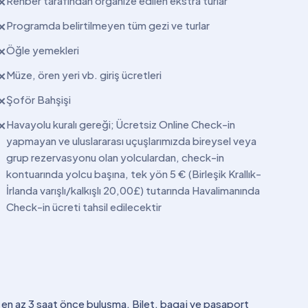
Rehber tarafından organize edilen ekstra turlar
✕
Programda belirtilmeyen tüm gezi ve turlar
✕
Öğle yemekleri
✕
Müze, ören yeri vb. giriş ücretleri
✕
Şoför Bahşişi
✕
Havayolu kuralı gereği; Ücretsiz Online Check-in
✕
yapmayan ve uluslararası uçuşlarımızda bireysel veya
grup rezervasyonu olan yolculardan, check-in
kontuarında yolcu başına, tek yön 5 € (Birleşik Krallık-
İrlanda varışlı/kalkışlı 20,00£) tutarında Havalimanında
Check-in ücreti tahsil edilecektir
n en az 3 saat önce buluşma. Bilet, bagaj ve pasaport