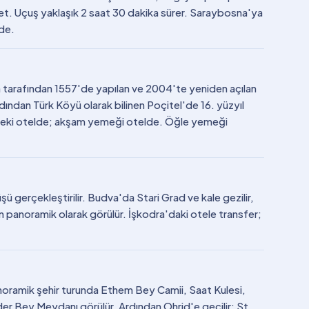
ket. Uçuş yaklaşık 2 saat 30 dakika sürer. Saraybosna'ya
de.
 tarafından 1557'de yapılan ve 2004'te yeniden açılan
ından Türk Köyü olarak bilinen Poçitel'de 16. yüzyıl
'deki otelde; akşam yemeği otelde. Öğle yemeği
şü gerçekleştirilir. Budva'da Stari Grad ve kale gezilir,
 panoramik olarak görülür. İşkodra'daki otele transfer;
anoramik şehir turunda Ethem Bey Camii, Saat Kulesi,
er Bey Meydanı görülür. Ardından Ohrid'e geçilir; St.