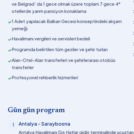
ve Belgrad’ da 1 gece olmak üzere toplam 7 gece 4*
otellerde yarım pansiyon konaklama
1 Adet yapılacak Balkan Gecesi konseptindeki akşam
✓
yemeği
Havalimanı vergileri ve servisleri bedeli
✓
Programda belirtilen tüm geziler ve şehir turları
✓
Alan-Otel-Alan transferleri ve şehirlerarası otobüs
✓
transferler
Profesyonel rehberlik hizmetleri
✓
Gün gün program
Antalya - Saraybosna
1
Antalya Havalimanı Dış Hatlar gidiş terminalinde uçuşta