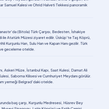
ar Samuel Kalesi ve Ohrid Halveti Tekkesi panoramik
nastır'da (Bitola) Türk Çarşısı, Bedesten, İshakiye
 ile Atatürk Müzesi ziyaret edilir. Üsküp'te Taş Köprü,
ihli Kurşunlu Han, Sulu Han ve Kapan Hanı gezilir. Türk
i ve geceleme otelde.
, Askeri Müze, İstanbul Kapı, Saat Kulesi, Damat Ali
lesi, Saborna Kilisesi ve Cumhuriyet Meydanı görülür.
şam yemeği Belgrad'daki otelde.
runda baş çarşı, Kurşunlu Medresesi, Hüsrev Bey
ri, Musevi Sinagogu, Latin Köprüsü ve Fatih Camisi