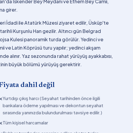
ran'da İskender Bey Meydanı ve Ethem Bey Camii,
a girer.
i İdadi ile Atatürk Müzesi ziyaret edilir, Üsküp'te
tarihli Kurşunlu Han gezilir. Altıncı gün Belgrad
sa Kulesi panoramik turda görülür. Yedinci ve
i ve Latin Köprüsü turu yapılır; yedinci akşam
de alınır. Yaz sezonunda rahat yürüyüş ayakkabısı,
zinin büyük bölümü yürüyüş gerektirir.
Fiyata dahil değil
Yurtdışı çıkış harcı (Seyahat tarihinden önce ilgili
✕
bankalara ödeme yapılması ve dekontun seyahat
sırasında yanınızda bulundurulması tavsiye edilir.)
Tüm kişisel harcamalar
✕