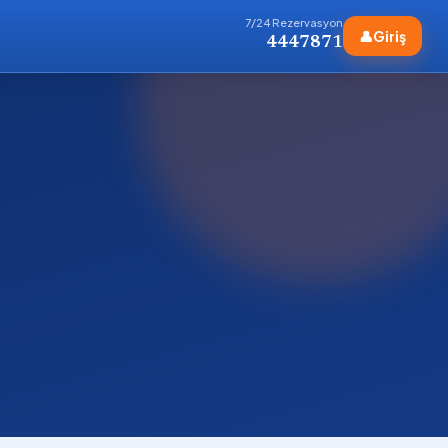
7/24 Rezervasyon
👤
Giriş
4447871