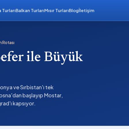
 Turları
Balkan Turları
Mısır Turları
Blog
İletişim
n Rotası
efer ile Büyük
nya ve Sırbistan'ı tek
bosna'dan başlayıp Mostar,
rad'ı kapsıyor.