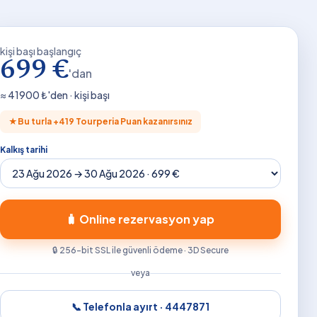
kişi başı başlangıç
699 €
'dan
≈
41900
₺'den · kişi başı
★
Bu turla +
419
Tourperia Puan kazanırsınız
Kalkış tarihi
🧳 Online rezervasyon yap
🔒 256-bit SSL ile güvenli ödeme · 3D Secure
veya
📞 Telefonla ayırt ·
4447871