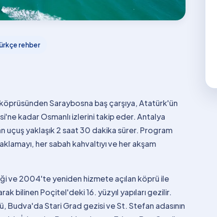
ürkçe rehber
r köprüsünden Saraybosna baş çarşıya, Atatürk'ün
'ne kadar Osmanlı izlerini takip eder. Antalya
an uçuş yaklaşık 2 saat 30 dakika sürer. Program
aklamayı, her sabah kahvaltıyı ve her akşam
iği ve 2004'te yeniden hizmete açılan köprü ile
 bilinen Poçitel'deki 16. yüzyıl yapıları gezilir.
, Budva'da Stari Grad gezisi ve St. Stefan adasının