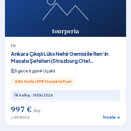
FR
Ankara Çıkışlı Lüks Nehir Gemisi ile Ren'in
Masalsı Şehirleri (Strazburg Otel
Konaklamalı)
🗓
5 gece 6 gün
✈
Uçaklı
★
Bu turda +
598
Tourperia Puan
İlk kalkış ·
18 Eki 2026
997 €
/kişi
İncele →
≈ 59.800 ₺