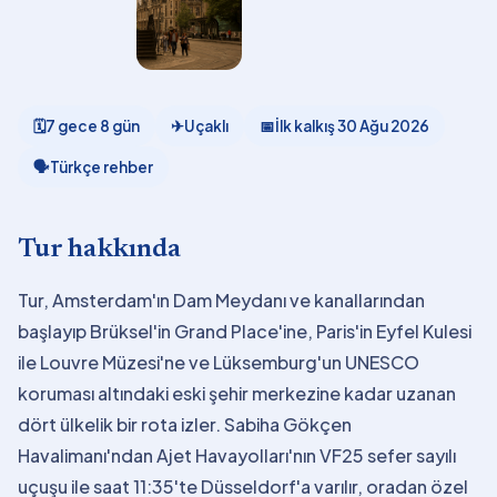
🗓
7 gece 8 gün
✈
Uçaklı
📅
İlk kalkış
30 Ağu 2026
🗣
Türkçe rehber
Tur hakkında
Tur, Amsterdam'ın Dam Meydanı ve kanallarından
başlayıp Brüksel'in Grand Place'ine, Paris'in Eyfel Kulesi
ile Louvre Müzesi'ne ve Lüksemburg'un UNESCO
koruması altındaki eski şehir merkezine kadar uzanan
dört ülkelik bir rota izler. Sabiha Gökçen
Havalimanı'ndan Ajet Havayolları'nın VF25 sefer sayılı
uçuşu ile saat 11:35'te Düsseldorf'a varılır, oradan özel