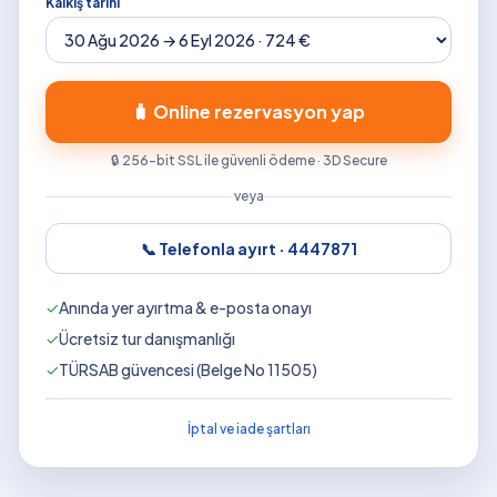
Kalkış tarihi
🧳 Online rezervasyon yap
🔒 256-bit SSL ile güvenli ödeme · 3D Secure
veya
📞 Telefonla ayırt ·
4447871
✓
Anında yer ayırtma & e-posta onayı
✓
Ücretsiz tur danışmanlığı
✓
TÜRSAB güvencesi (Belge No 11505)
İptal ve iade şartları