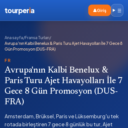
tourper
i
a
☰
👤
Giriş
Ana sayfa
/
Fransa Turları
/
Avrupa'nın Kalbi Benelux & Paris Turu Ajet Havayolları İle 7 Gece 8
Gün Promosyon (DUS-FRA)
FR
Avrupa'nın Kalbi Benelux &
Paris Turu Ajet Havayolları İle 7
Gece 8 Gün Promosyon (DUS-
FRA)
Amsterdam, Brüksel, Paris ve Lüksemburg'u tek
rotada birleştiren 7 gece 8 günlük bu tur, Ajet