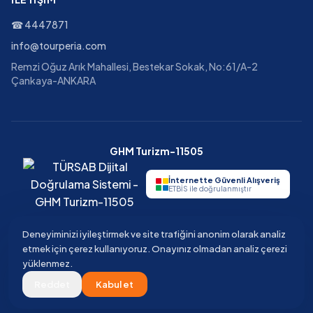
☎
4447871
info@tourperia.com
Remzi Oğuz Arık Mahallesi, Bestekar Sokak, No:61/A-2
Çankaya-ANKARA
GHM Turizm-11505
İnternette Güvenli Alışveriş
ETBİS ile doğrulanmıştır
Deneyiminizi iyileştirmek ve site trafiğini anonim olarak analiz
etmek için çerez kullanıyoruz. Onayınız olmadan analiz çerezi
©
2026
Tourperia
Seyahat Acentesi
yüklenmez.
GHM Turizm · TÜRSAB Belge No 11505 · Güvenli ödeme · 3D Secure
Reddet
Kabul et