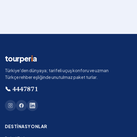
tourper
i
a
Türkiye'den dünyaya; tarifeli uçuş konforu ve uzman
Türkçe rehber eşliğinde unutulmaz paket turlar.
📞
4447871
DESTINASYONLAR