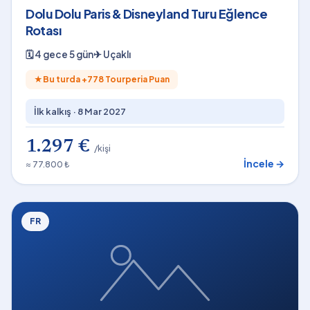
Dolu Dolu Paris & Disneyland Turu Eğlence
Rotası
🗓
4 gece 5 gün
✈
Uçaklı
★
Bu turda +
778
Tourperia Puan
İlk kalkış ·
8 Mar 2027
1.297 €
/kişi
İncele →
≈ 77.800 ₺
FR