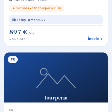
★
Bu turda +
538
Tourperia Puan
İlk kalkış ·
8 Mar 2027
897 €
/kişi
İncele →
≈ 53.800 ₺
FR
FR