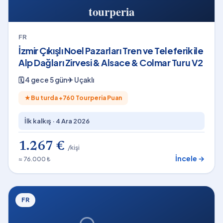
FR
İzmir Çıkışlı Noel Pazarları Tren ve Teleferik ile
Alp Dağları Zirvesi & Alsace & Colmar Turu V2
🗓
4 gece 5 gün
✈
Uçaklı
★
Bu turda +
760
Tourperia Puan
İlk kalkış ·
4 Ara 2026
1.267 €
/kişi
İncele →
≈ 76.000 ₺
FR