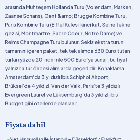
arasında Muhteşem Hollanda Turu (Volendam, Marken,
Zaanse Schans), Gent &amp; Brugge Kombine Turu,
Paris Kombine Turu (Eiffel Kulesi ikinci kat, Seine tekne
gezisi, Montmartre, Sacre Coeur, Notre Dame) ve
Reims Champagne Turu bulunur. Sekiz ekstra turun
tamamını içeren paket, tek tek alımda 630 Euro tutan
turları yüzde 20 indirimle 500 Euro'ya sunar; bu fiyat
yalnızca tur öncesi alımlarda geçerlidir. Konaklama
Amsterdam'da 3 yıldızlı Ibis Schiphol Airport,
Brüksel'de 4 yıldızlı Van der Valk, Paris'te 3 yıldızlı
Evergreen Laurel ve Lüksemburg'da 3 yıldızlı ibis
Budget gibi otellerde planlanır.
Fiyata dahil
Ajet Havayolları ile İstanbul – Düsseldorf / Frankfurt
✓