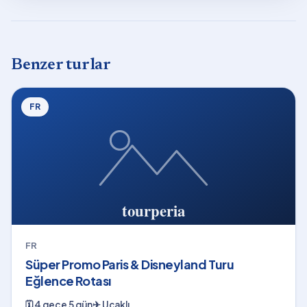
Benzer turlar
FR
FR
Süper Promo Paris & Disneyland Turu
Eğlence Rotası
🗓
4 gece 5 gün
✈
Uçaklı