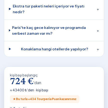
Ekstra tur paketi neleri içeriyor ve fiyatı
+
nedir?
Paris'te kaç gece kalınıyor ve programda
+
serbest zaman var mı?
Konaklama hangi otellerde yapılıyor?
+
kişi başı başlangıç
724 €
'dan
≈
43400
₺'den · kişi başı
★
Bu turla +
434
Tourperia Puan kazanırsınız