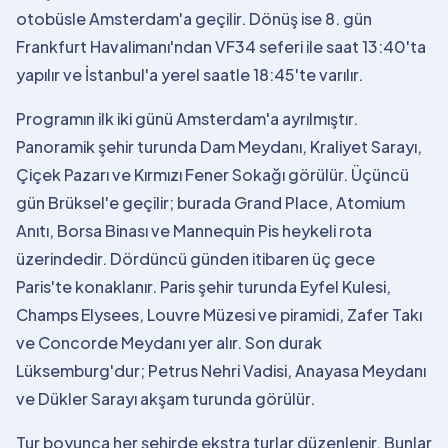
otobüsle Amsterdam'a geçilir. Dönüş ise 8. gün
Frankfurt Havalimanı'ndan VF34 seferi ile saat 13:40'ta
yapılır ve İstanbul'a yerel saatle 18:45'te varılır.
Programın ilk iki günü Amsterdam'a ayrılmıştır.
Panoramik şehir turunda Dam Meydanı, Kraliyet Sarayı,
Çiçek Pazarı ve Kırmızı Fener Sokağı görülür. Üçüncü
gün Brüksel'e geçilir; burada Grand Place, Atomium
Anıtı, Borsa Binası ve Mannequin Pis heykeli rota
üzerindedir. Dördüncü günden itibaren üç gece
Paris'te konaklanır. Paris şehir turunda Eyfel Kulesi,
Champs Elysees, Louvre Müzesi ve piramidi, Zafer Takı
ve Concorde Meydanı yer alır. Son durak
Lüksemburg'dur; Petrus Nehri Vadisi, Anayasa Meydanı
ve Dükler Sarayı akşam turunda görülür.
Tur boyunca her şehirde ekstra turlar düzenlenir. Bunlar