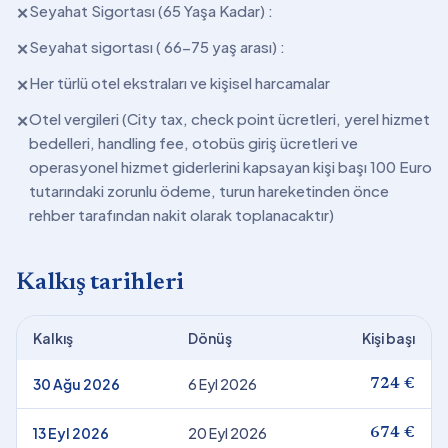
Seyahat Sigortası (65 Yaşa Kadar) :
✕
Seyahat sigortası ( 66-75 yaş arası) :
✕
Her türlü otel ekstraları ve kişisel harcamalar
✕
Otel vergileri (City tax, check point ücretleri, yerel hizmet
✕
bedelleri, handling fee, otobüs giriş ücretleri ve
operasyonel hizmet giderlerini kapsayan kişi başı 100 Euro
tutarındaki zorunlu ödeme, turun hareketinden önce
rehber tarafından nakit olarak toplanacaktır)
Kalkış tarihleri
Kalkış
Dönüş
Kişi başı
30 Ağu 2026
6 Eyl 2026
724 €
13 Eyl 2026
20 Eyl 2026
674 €