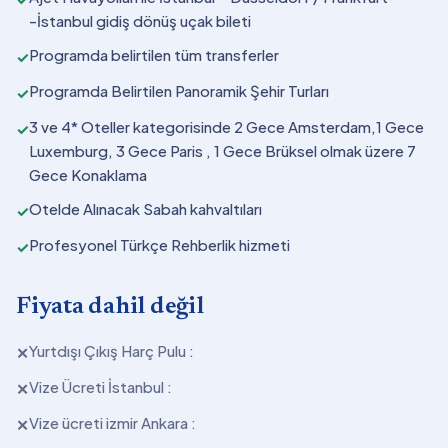
-İstanbul gidiş dönüş uçak bileti
Programda belirtilen tüm transferler
✓
Programda Belirtilen Panoramik Şehir Turları
✓
3 ve 4* Oteller kategorisinde 2 Gece Amsterdam,1 Gece
✓
Luxemburg, 3 Gece Paris , 1 Gece Brüksel olmak üzere 7
Gece Konaklama
Otelde Alınacak Sabah kahvaltıları
✓
Profesyonel Türkçe Rehberlik hizmeti
✓
Fiyata dahil değil
Yurtdışı Çıkış Harç Pulu :
✕
Vize Ücreti İstanbul :
✕
Vize ücreti izmir Ankara :
✕