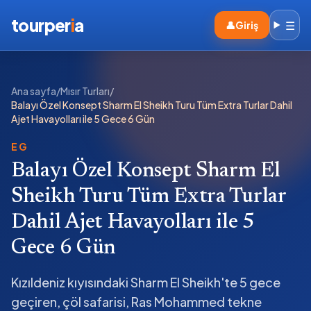
tourper
i
a
☰
👤
Giriş
Ana sayfa
/
Mısır Turları
/
Balayı Özel Konsept Sharm El Sheikh Turu Tüm Extra Turlar Dahil
Ajet Havayolları ile 5 Gece 6 Gün
EG
Balayı Özel Konsept Sharm El
Sheikh Turu Tüm Extra Turlar
Dahil Ajet Havayolları ile 5
Gece 6 Gün
Kızıldeniz kıyısındaki Sharm El Sheikh'te 5 gece
geçiren, çöl safarisi, Ras Mohammed tekne