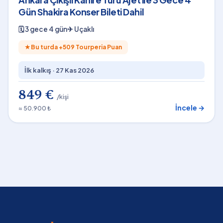
Gün Shakira Konser Bileti Dahil
🗓
3 gece 4 gün
✈
Uçaklı
★
Bu turda +
509
Tourperia Puan
İlk kalkış ·
27 Kas 2026
849 €
/kişi
İncele →
≈ 50.900 ₺