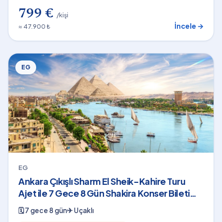
799 €
/kişi
İncele →
≈ 47.900 ₺
EG
EG
Ankara Çıkışlı Sharm El Sheik-Kahire Turu
Ajet ile 7 Gece 8 Gün Shakira Konser Bileti
Dahil
🗓
7 gece 8 gün
✈
Uçaklı