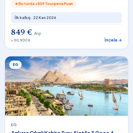
★
Bu turda +
509
Tourperia Puan
İlk kalkış ·
22 Kas 2026
849 €
/kişi
İncele →
≈ 50.900 ₺
EG
EG
Ankara Çıkışlı Kahire Turu Ajet ile 3 Gece 4