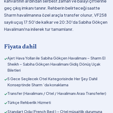
kahvaltının ardından serbest zaman ve balayı çiftlerine
geç çıkış imkanı tanınır. Rehberin belirteceği saatte
Sharm havalimanına özel araçla transfer olunur, VF258
sayılı uçuş 17:50'de kalkar ve 20:30'da Sabiha Gökçen
Havalimanı'na inilerek tur tamamlanır.
Fiyata dahil
Ajet Hava Yolları ile Sabiha Gökçen Havalimanı – Sharm El
✓
Sheikh – Sabiha Gökçen Havalimanı Gidiş Dönüş Uçak
Biletleri
5 Gece Seçilecek Otel Kategorisinde Her Şey Dahil
✓
Konseptinde Sharm ’da konaklama
Transfer (Havalimanı / Otel / Havalimanı Arası Transferler)
✓
Türkçe Rehberlik Hizmeti
✓
Standart Oda (French Bed ) – Otel müsaitlik durumuna
✓