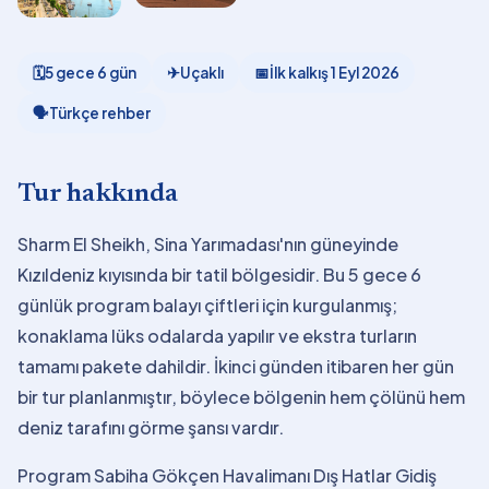
🗓
5 gece 6 gün
✈
Uçaklı
📅
İlk kalkış
1 Eyl 2026
🗣
Türkçe rehber
Tur hakkında
Sharm El Sheikh, Sina Yarımadası'nın güneyinde
Kızıldeniz kıyısında bir tatil bölgesidir. Bu 5 gece 6
günlük program balayı çiftleri için kurgulanmış;
konaklama lüks odalarda yapılır ve ekstra turların
tamamı pakete dahildir. İkinci günden itibaren her gün
bir tur planlanmıştır, böylece bölgenin hem çölünü hem
deniz tarafını görme şansı vardır.
Program Sabiha Gökçen Havalimanı Dış Hatlar Gidiş