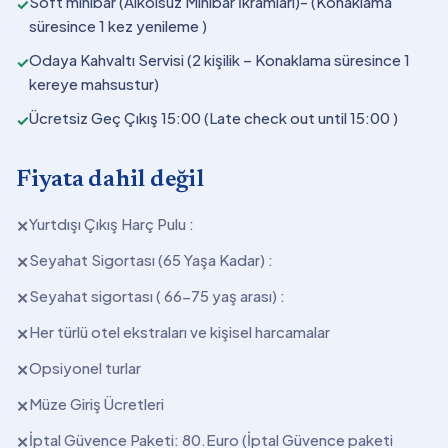
Soft minibar (Alkolsüz Minibar İkramları)- (Konaklama
✓
süresince 1 kez yenileme )
Odaya Kahvaltı Servisi (2 kişilik – Konaklama süresince 1
✓
kereye mahsustur)
Ücretsiz Geç Çıkış 15:00 (Late check out until 15:00 )
✓
Fiyata dahil değil
Yurtdışı Çıkış Harç Pulu :
✕
Seyahat Sigortası (65 Yaşa Kadar) :
✕
Seyahat sigortası ( 66-75 yaş arası) :
✕
Her türlü otel ekstraları ve kişisel harcamalar
✕
Opsiyonel turlar
✕
Müze Giriş Ücretleri
✕
İptal Güvence Paketi: 80.Euro (İptal Güvence paketi
✕