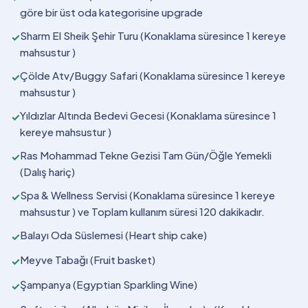
göre bir üst oda kategorisine upgrade
Sharm El Sheik Şehir Turu (Konaklama süresince 1 kereye
✓
mahsustur )
Çölde Atv/Buggy Safari (Konaklama süresince 1 kereye
✓
mahsustur )
Yıldızlar Altında Bedevi Gecesi (Konaklama süresince 1
✓
kereye mahsustur )
Ras Mohammad Tekne Gezisi Tam Gün/Öğle Yemekli
✓
(Dalış hariç)
Spa & Wellness Servisi (Konaklama süresince 1 kereye
✓
mahsustur ) ve Toplam kullanım süresi 120 dakikadır.
Balayı Oda Süslemesi (Heart ship cake)
✓
Meyve Tabağı (Fruit basket)
✓
Şampanya (Egyptian Sparkling Wine)
✓