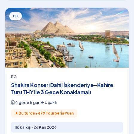
EG
EG
Shakira Konseri Dahil İskenderiye-Kahire
Turu THY ile 3 Gece Konaklamalı
🗓
4 gece 5 gün
✈
Uçaklı
★
Bu turda +
479
Tourperia Puan
İlk kalkış ·
26 Kas 2026