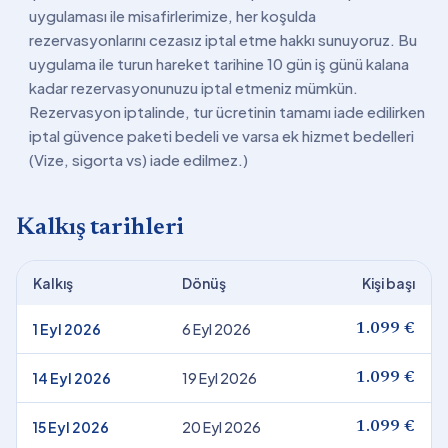
uygulaması ile misafirlerimize, her koşulda
rezervasyonlarını cezasız iptal etme hakkı sunuyoruz. Bu
uygulama ile turun hareket tarihine 10 gün iş günü kalana
kadar rezervasyonunuzu iptal etmeniz mümkün.
Rezervasyon iptalinde, tur ücretinin tamamı iade edilirken
iptal güvence paketi bedeli ve varsa ek hizmet bedelleri
(Vize, sigorta vs) iade edilmez.)
Kalkış tarihleri
Kalkış
Dönüş
Kişi başı
1 Eyl 2026
6 Eyl 2026
1.099 €
14 Eyl 2026
19 Eyl 2026
1.099 €
15 Eyl 2026
20 Eyl 2026
1.099 €