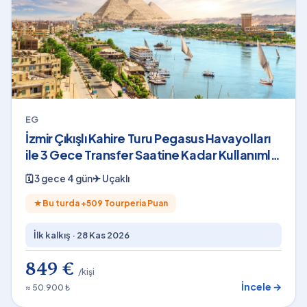
EG
İzmir Çıkışlı Kahire Turu Pegasus Havayolları
ile 3 Gece Transfer Saatine Kadar Kullanımlı
Shakira Konser Bileti Dahil
🗓
3 gece 4 gün
✈
Uçaklı
★
Bu turda +
509
Tourperia Puan
İlk kalkış ·
28 Kas 2026
849 €
/kişi
İncele →
≈ 50.900 ₺