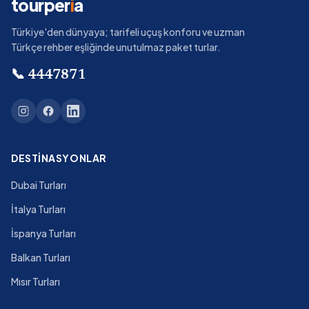
tourper
i
a
Türkiye'den dünyaya; tarifeli uçuş konforu ve uzman
Türkçe rehber eşliğinde unutulmaz paket turlar.
📞
4447871
DESTINASYONLAR
Dubai Turları
İtalya Turları
İspanya Turları
Balkan Turları
Mısır Turları