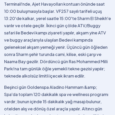
Terminali'nde, Ajet Havayolları kontuarı önünde saat
10:00 buluşmasıyla başlar. VF257 sayılı tarifeli uçuş
13:20'de kalkar, yerel saatle 15:00'te Sharm El Sheikh'e
varılır ve otele geçilir. İkinci gün çölde ATV/Buggy
safari ile Bedevi kampı ziyareti yapılır, akşam yine ATV
ve buggy araçlarıyla ulaşılan Bedevi kampında
geleneksel akşam yemeği yenir. Üçüncü gün öğleden
sonra Sharm şehir turunda cami, kilise, eski çarşı ve
Naama Bay gezilir. Dördüncü gün Ras Mohammed Milli
Parkı'na tam günlük öğle yemekli tekne gezisi yapılır;
teknede alkolsüz limitli içecek ikram edilir.
Beşinci gün Goldenspa Aladino Hammam &amp;
Spa'da toplam 120 dakikalık spa ve wellness programı
vardır; bunun içinde 15 dakikalık yağ masajı bulunur,
otelden alış ve dönüş özel araçla yapılır. Altıncı gün