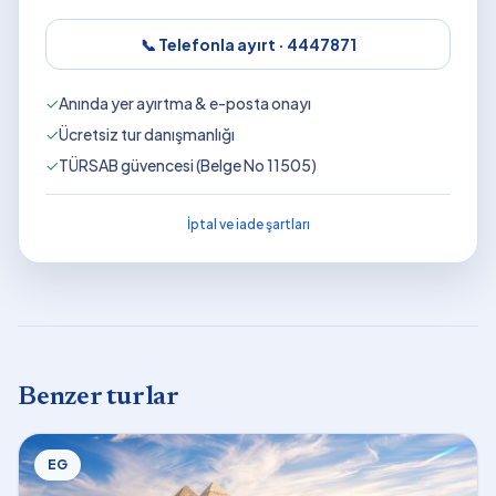
📞 Telefonla ayırt ·
4447871
✓
Anında yer ayırtma & e-posta onayı
✓
Ücretsiz tur danışmanlığı
✓
TÜRSAB güvencesi (Belge No 11505)
İptal ve iade şartları
Benzer turlar
EG