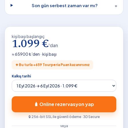
Son gün serbest zaman var mı?
+
kişi başı başlangıç
1.099 €
'dan
≈
65900
₺'den · kişi başı
★
Bu turla +
659
Tourperia Puan kazanırsınız
Kalkış tarihi
🧳 Online rezervasyon yap
🔒 256-bit SSL ile güvenli ödeme · 3D Secure
veya