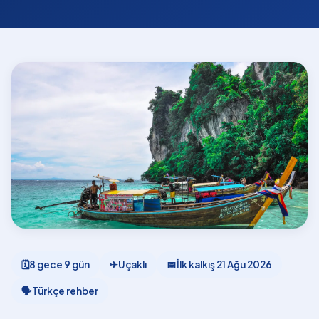
🗓
8 gece 9 gün
✈
Uçaklı
📅
İlk kalkış
21 Ağu 2026
🗣
Türkçe rehber