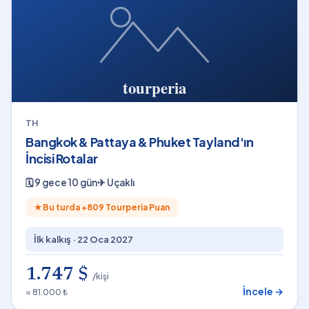
TH
Bangkok & Pattaya & Phuket Tayland'ın
İncisi Rotalar
🗓
9 gece 10 gün
✈
Uçaklı
★
Bu turda +
809
Tourperia Puan
İlk kalkış ·
22 Oca 2027
1.747 $
/kişi
İncele →
≈ 81.000 ₺