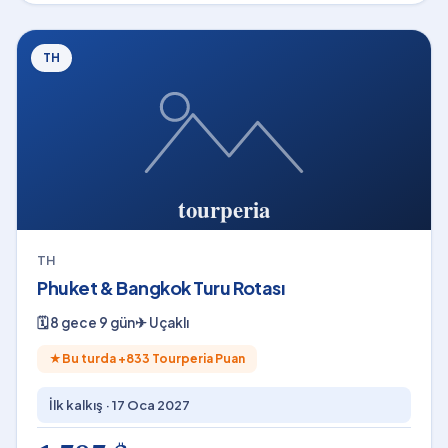
TH
TH
Phuket & Bangkok Turu Rotası
🗓
8 gece 9 gün
✈
Uçaklı
★
Bu turda +
833
Tourperia Puan
İlk kalkış ·
17 Oca 2027