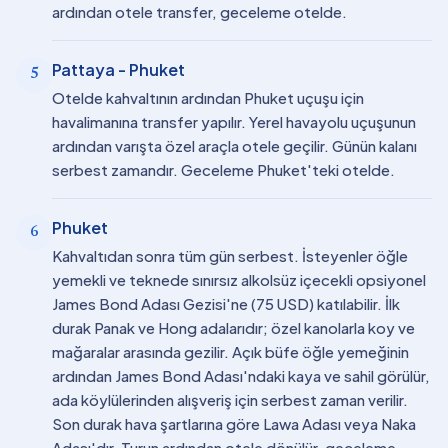
ardından otele transfer, geceleme otelde.
Pattaya - Phuket
5
Otelde kahvaltının ardından Phuket uçuşu için
havalimanına transfer yapılır. Yerel havayolu uçuşunun
ardından varışta özel araçla otele geçilir. Günün kalanı
serbest zamandır. Geceleme Phuket'teki otelde.
Phuket
6
Kahvaltıdan sonra tüm gün serbest. İsteyenler öğle
yemekli ve teknede sınırsız alkolsüz içecekli opsiyonel
James Bond Adası Gezisi'ne (75 USD) katılabilir. İlk
durak Panak ve Hong adalarıdır; özel kanolarla koy ve
mağaralar arasında gezilir. Açık büfe öğle yemeğinin
ardından James Bond Adası'ndaki kaya ve sahil görülür,
ada köylülerinden alışveriş için serbest zaman verilir.
Son durak hava şartlarına göre Lawa Adası veya Naka
Adası'dır. Turun ardından otele dönülür, geceleme