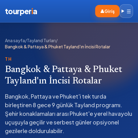
tourper
i
a
☰
👤
Giriş
Ana sayfa
/
Tayland Turları
/
Bangkok & Pattaya & Phuket Tayland'ın İncisi Rotalar
TH
Bangkok & Pattaya & Phuket
Tayland'ın İncisi Rotalar
Bangkok, Pattaya ve Phuket'i tek turda
birleştiren 8 gece 9 günlük Tayland programı.
Şehir konaklamaları arası Phuket'e yerel havayolu
uçuşuyla geçilir ve serbest günler opsiyonel
gezilerle doldurulabilir.