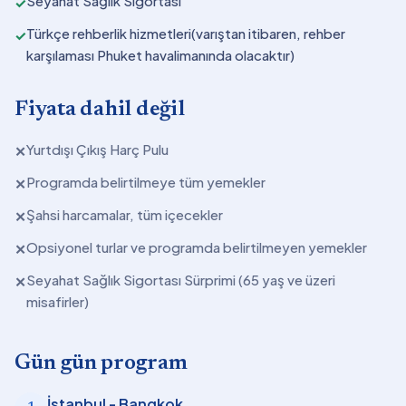
Seyahat Sağlık Sigortası
✓
Türkçe rehberlik hizmetleri(varıştan itibaren, rehber
✓
karşılaması Phuket havalimanında olacaktır)
Fiyata dahil değil
Yurtdışı Çıkış Harç Pulu
✕
Programda belirtilmeye tüm yemekler
✕
Şahsi harcamalar, tüm içecekler
✕
Opsiyonel turlar ve programda belirtilmeyen yemekler
✕
Seyahat Sağlık Sigortası Sürprimi (65 yaş ve üzeri
✕
misafirler)
Gün gün program
İstanbul - Bangkok