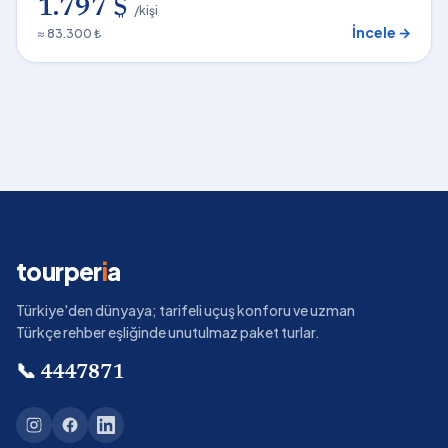
1.797 $
/kişi
İncele →
≈ 83.300 ₺
tourper
i
a
Türkiye'den dünyaya; tarifeli uçuş konforu ve uzman
Türkçe rehber eşliğinde unutulmaz paket turlar.
📞
4447871