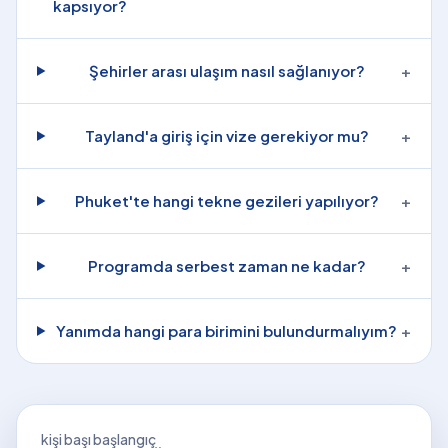
kapsıyor?
Şehirler arası ulaşım nasıl sağlanıyor?
+
Tayland'a giriş için vize gerekiyor mu?
+
Phuket'te hangi tekne gezileri yapılıyor?
+
Programda serbest zaman ne kadar?
+
Yanımda hangi para birimini bulundurmalıyım?
+
kişi başı başlangıç