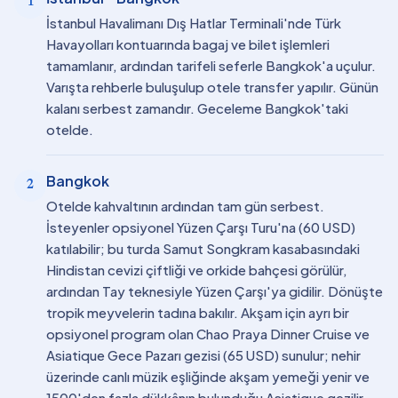
1
İstanbul Havalimanı Dış Hatlar Terminali'nde Türk
Havayolları kontuarında bagaj ve bilet işlemleri
tamamlanır, ardından tarifeli seferle Bangkok'a uçulur.
Varışta rehberle buluşulup otele transfer yapılır. Günün
kalanı serbest zamandır. Geceleme Bangkok'taki
otelde.
Bangkok
2
Otelde kahvaltının ardından tam gün serbest.
İsteyenler opsiyonel Yüzen Çarşı Turu'na (60 USD)
katılabilir; bu turda Samut Songkram kasabasındaki
Hindistan cevizi çiftliği ve orkide bahçesi görülür,
ardından Tay teknesiyle Yüzen Çarşı'ya gidilir. Dönüşte
tropik meyvelerin tadına bakılır. Akşam için ayrı bir
opsiyonel program olan Chao Praya Dinner Cruise ve
Asiatique Gece Pazarı gezisi (65 USD) sunulur; nehir
üzerinde canlı müzik eşliğinde akşam yemeği yenir ve
1500'den fazla dükkânın bulunduğu Asiatique gezilir.