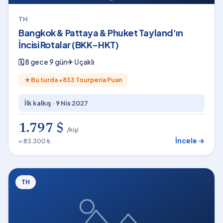
TH
Bangkok & Pattaya & Phuket Tayland'ın
İncisi Rotalar (BKK-HKT)
🗓
8 gece 9 gün
✈
Uçaklı
★
Bu turda +
833
Tourperia Puan
İlk kalkış ·
9 Nis 2027
1.797 $
/kişi
İncele →
≈ 83.300 ₺
TH