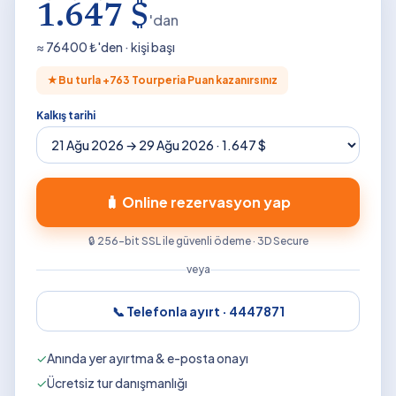
1.647 $
'dan
≈
76400
₺'den · kişi başı
★
Bu turla +
763
Tourperia Puan kazanırsınız
Kalkış tarihi
🧳 Online rezervasyon yap
🔒 256-bit SSL ile güvenli ödeme · 3D Secure
veya
📞 Telefonla ayırt ·
4447871
✓
Anında yer ayırtma & e-posta onayı
✓
Ücretsiz tur danışmanlığı