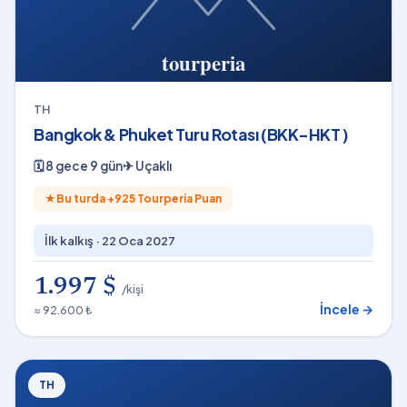
TH
Bangkok & Phuket Turu Rotası (BKK-HKT )
🗓
8 gece 9 gün
✈
Uçaklı
★
Bu turda +
925
Tourperia Puan
İlk kalkış ·
22 Oca 2027
1.997 $
/kişi
İncele →
≈ 92.600 ₺
TH