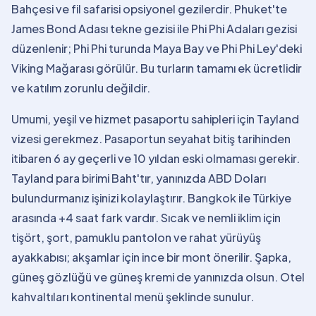
Bahçesi ve fil safarisi opsiyonel gezilerdir. Phuket'te
James Bond Adası tekne gezisi ile Phi Phi Adaları gezisi
düzenlenir; Phi Phi turunda Maya Bay ve Phi Phi Ley'deki
Viking Mağarası görülür. Bu turların tamamı ek ücretlidir
ve katılım zorunlu değildir.
Umumi, yeşil ve hizmet pasaportu sahipleri için Tayland
vizesi gerekmez. Pasaportun seyahat bitiş tarihinden
itibaren 6 ay geçerli ve 10 yıldan eski olmaması gerekir.
Tayland para birimi Baht'tır, yanınızda ABD Doları
bulundurmanız işinizi kolaylaştırır. Bangkok ile Türkiye
arasında +4 saat fark vardır. Sıcak ve nemli iklim için
tişört, şort, pamuklu pantolon ve rahat yürüyüş
ayakkabısı; akşamlar için ince bir mont önerilir. Şapka,
güneş gözlüğü ve güneş kremi de yanınızda olsun. Otel
kahvaltıları kontinental menü şeklinde sunulur.