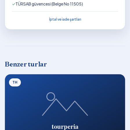
✓
TÜRSAB güvencesi (Belge No 11505)
İptal ve iade şartları
Benzer turlar
TH