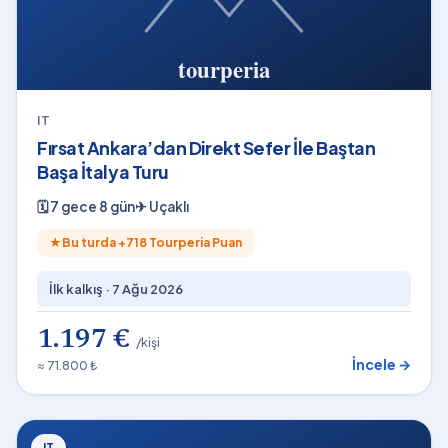
IT
Fırsat Ankara’dan Direkt Sefer İle Baştan
Başa İtalya Turu
🗓
7 gece 8 gün
✈
Uçaklı
★
Bu turda +
718
Tourperia Puan
İlk kalkış ·
7 Ağu 2026
1.197 €
/kişi
İncele →
≈ 71.800 ₺
IT