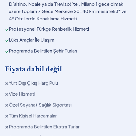
D`altino, Noale ya da Treviso)`te , Milano 1 gece olmak
üzere toplam 7 Gece Merkeze 20-40 km mesafeli 3* ve
4* Otellerde Konaklama Hizmeti
Profesyonel Türkçe Rehberlik Hizmeti
✓
Lüks Araçlar İle Ulaşım
✓
Programda Belirtilen Şehir Turları
✓
Fiyata dahil değil
Yurt Dışı Çıkış Harç Pulu
✕
Vize Hizmeti
✕
Özel Seyahat Sağlık Sigortası
✕
Tüm Kişisel Harcamalar
✕
Programda Belirtilen Ekstra Turlar
✕