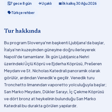
🗓
7 gece 8 gün
✈
Uçaklı
📅
İlk kalkış
30 Ağu 2026
🗣
Türkçe rehber
Tur hakkında
Bu program Slovenya'nın başkenti Ljubljana'da başlar,
İtalya'nın kuzeyinden güneyine doğru ilerleyerek
Napoli'de tamamlanır. İlk gün Ljubljanica Nehri
üzerindeki Üçlü Köprü ve Ejderha Köprüsü, Prešeren
Meydanı ve St. Nicholas Katedrali panoramik olarak
görülür, ardından Venedik'e geçilir. Venedik turu
Tronchetto limanından vaporetto yolculuğuyla başlar;
San Marko Meydanı, Dükler Sarayı, İç Çekme Köprüsü
ve dört bronz at heykelinin bulunduğu San Marko
Katedrali bu durakta görülen yapılardır.