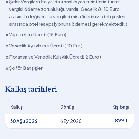
Şehir Vergileri (İtalya`da konaklayan turistlerin turist
✕
vergisi ödeme zorunluluğu vardır. Gecelik 8-10 Euro
arasında değişen bu vergileri misafirlerimiz otel girişleri
sırasında otel resepsiyonuna ödemesi gerekmektedir.)
Vaporetto Ücreti (15 Euro)
✕
Venedik Ayakbastı Ücreti ( 10 Eur )
✕
Floransa ve Venedik Kulaklık Ücreti( 2 Euro)
✕
Şoför Bahşişleri
✕
Kalkış tarihleri
Kalkış
Dönüş
Kişi başı
30 Ağu 2026
6 Eyl 2026
899 €