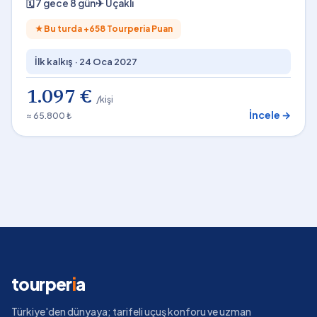
🗓
7 gece 8 gün
✈
Uçaklı
★
Bu turda +
658
Tourperia Puan
İlk kalkış ·
24 Oca 2027
1.097 €
/kişi
İncele →
≈ 65.800 ₺
tourper
i
a
Türkiye'den dünyaya; tarifeli uçuş konforu ve uzman