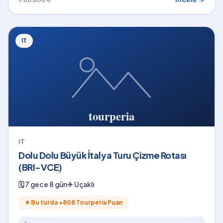
IT
IT
Dolu Dolu Büyük İtalya Turu Çizme Rotası
(BRI-VCE)
🗓
7 gece 8 gün
✈
Uçaklı
★
Bu turda +
808
Tourperia Puan