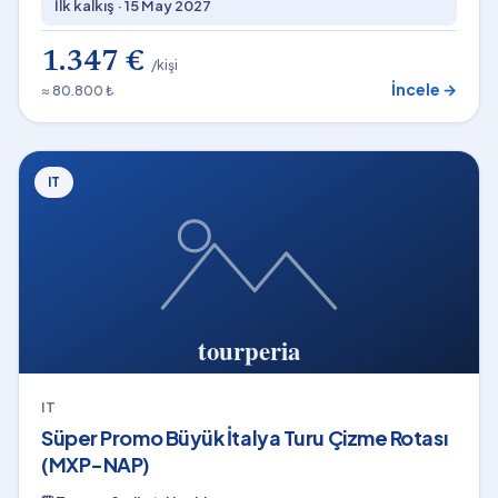
İlk kalkış ·
15 May 2027
1.347 €
/kişi
İncele →
≈ 80.800 ₺
IT
IT
Süper Promo Büyük İtalya Turu Çizme Rotası
(MXP-NAP)