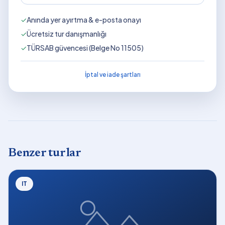
✓
Anında yer ayırtma & e-posta onayı
✓
Ücretsiz tur danışmanlığı
✓
TÜRSAB güvencesi (Belge No 11505)
İptal ve iade şartları
Benzer turlar
IT