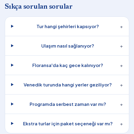
Sıkça sorulan sorular
Tur hangi şehirleri kapsıyor?
+
Ulaşım nasıl sağlanıyor?
+
Floransa'da kaç gece kalınıyor?
+
Venedik turunda hangi yerler geziliyor?
+
Programda serbest zaman var mı?
+
Ekstra turlar için paket seçeneği var mı?
+