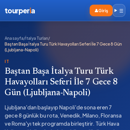
tourper
i
a
☰
👤
Giriş
Ana sayfa
/
İtalya Turları
/
Baştan Başa İtalya Turu Türk Havayolları Seferi İle 7 Gece 8 Gün
(Ljubljana-Napoli)
IT
Baştan Başa İtalya Turu Türk
Havayolları Seferi İle 7 Gece 8
Gün (Ljubljana-Napoli)
Ljubljana'dan başlayıp Napoli'de sona eren 7
gece 8 günlük bu rota, Venedik, Milano, Floransa
ve Roma'yı tek programda birleştirir. Türk Hava