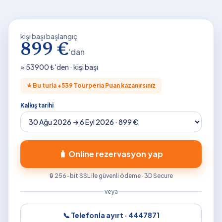
kişi başı başlangıç
899 €
'dan
≈
53900
₺'den · kişi başı
★
Bu turla +
539
Tourperia Puan kazanırsınız
Kalkış tarihi
🧳 Online rezervasyon yap
🔒 256-bit SSL ile güvenli ödeme · 3D Secure
veya
📞 Telefonla ayırt ·
4447871