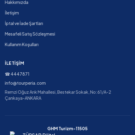
Hakkımızda
İletişim
İptal ve İade Şartları
Mesafeli Satış Sözleşmesi
Kullanım Koşulları
İLETIŞIM
☎
4447871
info@tourperia.com
Remzi Oğuz Arık Mahallesi, Bestekar Sokak, No:61/A-2
Çankaya-ANKARA
GHM Turizm-11505