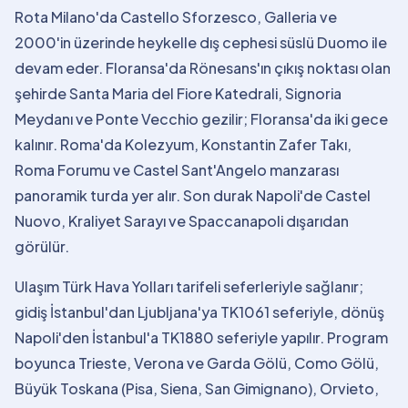
Rota Milano'da Castello Sforzesco, Galleria ve
2000'in üzerinde heykelle dış cephesi süslü Duomo ile
devam eder. Floransa'da Rönesans'ın çıkış noktası olan
şehirde Santa Maria del Fiore Katedrali, Signoria
Meydanı ve Ponte Vecchio gezilir; Floransa'da iki gece
kalınır. Roma'da Kolezyum, Konstantin Zafer Takı,
Roma Forumu ve Castel Sant'Angelo manzarası
panoramik turda yer alır. Son durak Napoli'de Castel
Nuovo, Kraliyet Sarayı ve Spaccanapoli dışarıdan
görülür.
Ulaşım Türk Hava Yolları tarifeli seferleriyle sağlanır;
gidiş İstanbul'dan Ljubljana'ya TK1061 seferiyle, dönüş
Napoli'den İstanbul'a TK1880 seferiyle yapılır. Program
boyunca Trieste, Verona ve Garda Gölü, Como Gölü,
Büyük Toskana (Pisa, Siena, San Gimignano), Orvieto,