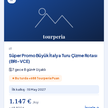
IT
Süper Promo Büyük İtalya Turu Çizme Rotası
(BRI-VCE)
🗓
7 gece 8 gün
✈
Uçaklı
★
Bu turda +
688
Tourperia Puan
İlk kalkış ·
15 May 2027
1.147 €
/kişi
İncele →
≈ 68.800 ₺