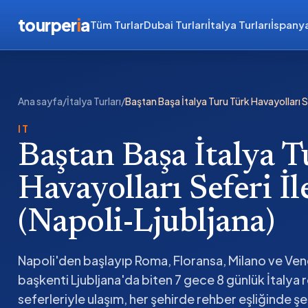
tourper
i
a
Tüm Turlar
Dubai Turları
İtalya Turları
İspanya
Ana sayfa
/
İtalya Turları
/
Baştan Başa İtalya Turu Türk Havayolları S
IT
Baştan Başa İtalya 
Havayolları Seferi İ
(Napoli-Ljubljana)
Napoli'den başlayıp Roma, Floransa, Milano ve Ve
başkenti Ljubljana'da biten 7 gece 8 günlük İtalya ro
seferleriyle ulaşım, her şehirde rehber eşliğinde şeh