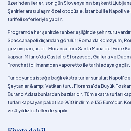
üzerinden ilerler, son gün Slovenya'nın başkenti Ljublja
Şehirler arası ulaşım özel otobüsle, İstanbul ile Napoli ve L
tarifeli seferleriyle yapılır.
Programda her şehirde rehber eşliğinde şehir turu vardır.
Spaccanapoli dışarıdan görülür; Roma'da Kolezyum, Ro
gezinin parçasıdır. Floransa turu Santa Maria del Fiore 
kapsar. Milano'da Castello Sforzesco, Galleria ve Duomo
Tronchetto limanından vaporetto ile tarihi adaya geçilir,
Tur boyunca isteğe bağlı ekstra turlar sunulur: Napoli'
Şeytanlar &amp; Vatikan turu, Floransa'da Büyük Toskan
Burano Adası bunlardan bazılarıdır. Tüm ekstra turları ka
turları kapsayan paket ise %10 indirimle 135 Euro'dur. 
ve 4 yıldızlı otellerde yapılır.
Fiyata dahil