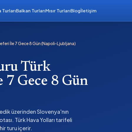
 Turları
Balkan Turları
Mısır Turları
Blog
İletişim
eferi İle 7 Gece 8 Gün (Napoli-Ljubljana)
Turu Türk
le 7 Gece 8 Gün
nedik üzerinden Slovenya'nın
tası. Türk Hava Yolları tarifeli
ir turu içerir.