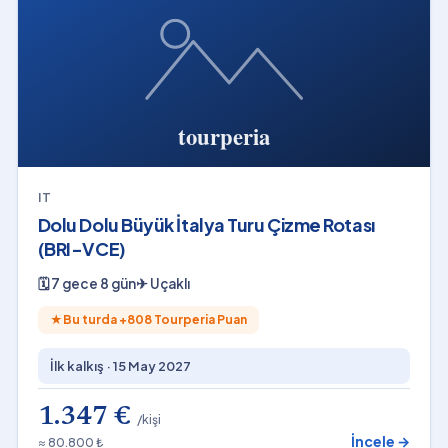
IT
Dolu Dolu Büyük İtalya Turu Çizme Rotası
(BRI-VCE)
🗓
7 gece 8 gün
✈
Uçaklı
★
Bu turda +
808
Tourperia Puan
İlk kalkış ·
15 May 2027
1.347 €
/kişi
İncele →
≈ 80.800 ₺