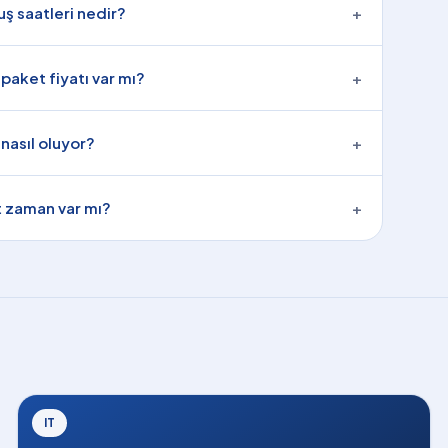
uş saatleri nedir?
+
 paket fiyatı var mı?
+
nasıl oluyor?
+
 zaman var mı?
+
IT