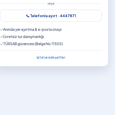
veya
📞 Telefonla ayırt ·
4447871
✓
Anında yer ayırtma & e-posta onayı
✓
Ücretsiz tur danışmanlığı
✓
TÜRSAB güvencesi (Belge No 11505)
İptal ve iade şartları