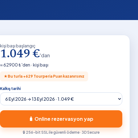
kişi başı başlangıç
1.049 €
'dan
≈
62900
₺'den · kişi başı
★
Bu turla +
629
Tourperia Puan kazanırsınız
Kalkış tarihi
🧳 Online rezervasyon yap
🔒 256-bit SSL ile güvenli ödeme · 3D Secure