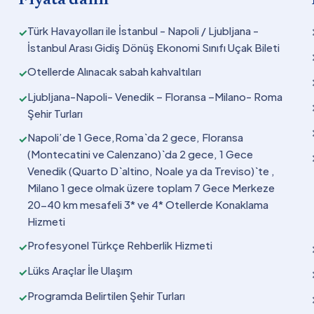
Türk Havayolları ile İstanbul - Napoli / Ljubljana -
✓
İstanbul Arası Gidiş Dönüş Ekonomi Sınıfı Uçak Bileti
Otellerde Alınacak sabah kahvaltıları
✓
Ljubljana-Napoli- Venedik – Floransa –Milano- Roma
✓
Şehir Turları
Napoli’de 1 Gece,Roma`da 2 gece, Floransa
✓
(Montecatini ve Calenzano)`da 2 gece, 1 Gece
Venedik (Quarto D`altino, Noale ya da Treviso)`te ,
Milano 1 gece olmak üzere toplam 7 Gece Merkeze
20-40 km mesafeli 3* ve 4* Otellerde Konaklama
Hizmeti
Profesyonel Türkçe Rehberlik Hizmeti
✓
Lüks Araçlar İle Ulaşım
✓
Programda Belirtilen Şehir Turları
✓