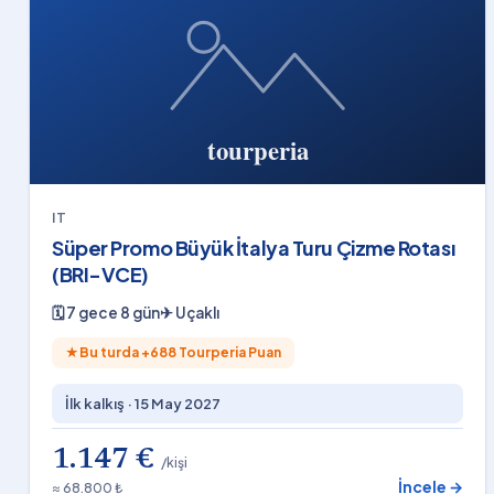
IT
Süper Promo Büyük İtalya Turu Çizme Rotası
(BRI-VCE)
🗓
7 gece 8 gün
✈
Uçaklı
★
Bu turda +
688
Tourperia Puan
İlk kalkış ·
15 May 2027
1.147 €
/kişi
İncele →
≈ 68.800 ₺