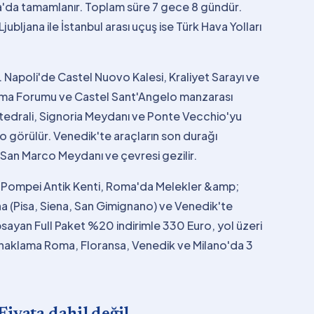
na'da tamamlanır. Toplam süre 7 gece 8 gündür.
jubljana ile İstanbul arası uçuş ise Türk Hava Yolları
 Napoli'de Castel Nuovo Kalesi, Kraliyet Sarayı ve
ma Forumu ve Castel Sant'Angelo manzarası
Katedrali, Signoria Meydanı ve Ponte Vecchio'yu
 görülür. Venedik'te araçların son durağı
 San Marco Meydanı ve çevresi gezilir.
de Pompei Antik Kenti, Roma'da Melekler &amp;
a (Pisa, Siena, San Gimignano) ve Venedik'te
psayan Full Paket %20 indirimle 330 Euro, yol üzeri
Konaklama Roma, Floransa, Venedik ve Milano'da 3
Fiyata dahil değil