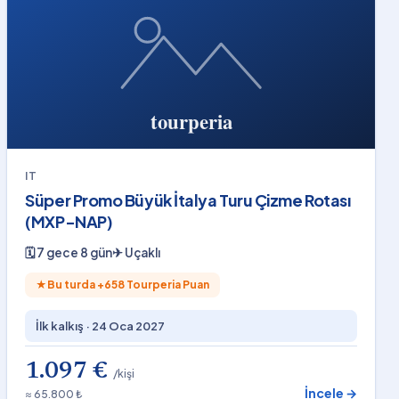
IT
Süper Promo Büyük İtalya Turu Çizme Rotası
(MXP-NAP)
🗓
7 gece 8 gün
✈
Uçaklı
★
Bu turda +
658
Tourperia Puan
İlk kalkış ·
24 Oca 2027
1.097 €
/kişi
İncele →
≈ 65.800 ₺