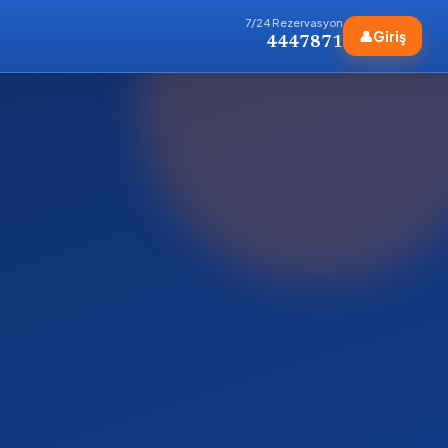
7/24 Rezervasyon
👤
Giriş
4447871