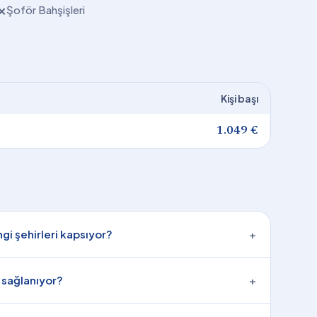
Şoför Bahşişleri
✕
Kişi başı
1.049 €
gi şehirleri kapsıyor?
+
l sağlanıyor?
+