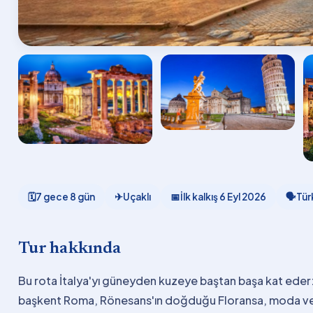
🗓
7 gece 8 gün
✈
Uçaklı
📅
İlk kalkış
6 Eyl 2026
🗣
Tür
Tur hakkında
Bu rota İtalya'yı güneyden kuzeye baştan başa kat eder:
başkent Roma, Rönesans'ın doğduğu Floransa, moda ve e