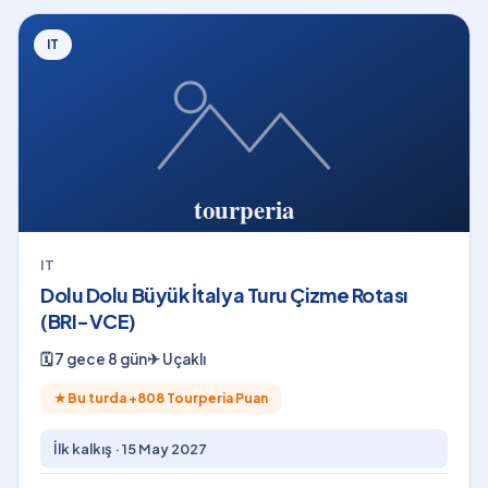
IT
IT
Dolu Dolu Büyük İtalya Turu Çizme Rotası
(BRI-VCE)
🗓
7 gece 8 gün
✈
Uçaklı
★
Bu turda +
808
Tourperia Puan
İlk kalkış ·
15 May 2027