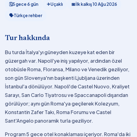
🗓
5 gece 6 gün
✈
Uçaklı
📅
İlk kalkış
10 Ağu 2026
🗣
Türkçe rehber
Tur hakkında
Bu turda İtalya'yı güneyden kuzeye kat eden bir
güzergah var. Napoli'ye iniş yapılıyor, ardından özel
otobüsle Roma, Floransa, Milano ve Venedik geziliyor,
son gün Slovenya'nın başkenti Ljubljana üzerinden
İstanbul'a dönülüyor. Napoli'de Castel Nuovo, Kraliyet
Sarayı, San Carlo Tiyatrosu ve Spaccanapoli dışarıdan
görülüyor; aynı gün Roma'ya geçilerek Kolezyum,
Konstantin Zafer Takı, Roma Forumu ve Castel
Sant'Angelo panoramik turla geziliyor.
Program 5 gece otel konaklaması içeriyor. Roma'da iki