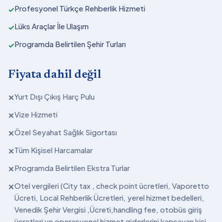
Profesyonel Türkçe Rehberlik Hizmeti
✓
Lüks Araçlar İle Ulaşım
✓
Programda Belirtilen Şehir Turları
✓
Fiyata dahil değil
Yurt Dışı Çıkış Harç Pulu
✕
Vize Hizmeti
✕
Özel Seyahat Sağlık Sigortası
✕
Tüm Kişisel Harcamalar
✕
Programda Belirtilen Ekstra Turlar
✕
Otel vergileri (City tax , check point ücretleri, Vaporetto
✕
Ücreti, Local Rehberlik Ücretleri, yerel hizmet bedelleri,
Venedik Şehir Vergisi ,Ücreti,handling fee, otobüs giriş
ücretleri ve operasyonel hizmet giderlerini kapsayan kişi