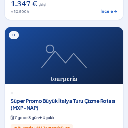
1.347 €
/kişi
İncele →
≈ 80.800 ₺
IT
IT
Süper Promo Büyük İtalya Turu Çizme Rotası
(MXP-NAP)
🗓
7 gece 8 gün
✈
Uçaklı
★
Bu turda +
658
Tourperia Puan