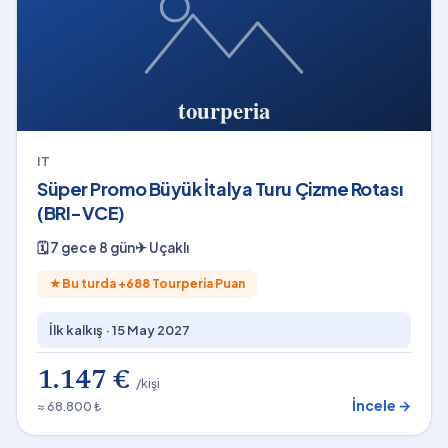
IT
Süper Promo Büyük İtalya Turu Çizme Rotası
(BRI-VCE)
🗓
7 gece 8 gün
✈
Uçaklı
★
Bu turda +
688
Tourperia Puan
İlk kalkış ·
15 May 2027
1.147 €
/kişi
İncele →
≈ 68.800 ₺