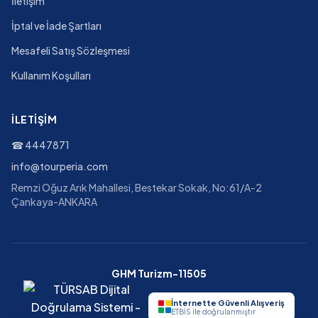
İletişim
İptal ve İade Şartları
Mesafeli Satış Sözleşmesi
Kullanım Koşulları
İLETIŞIM
☎
4447871
info@tourperia.com
Remzi Oğuz Arık Mahallesi, Bestekar Sokak, No:61/A-2
Çankaya-ANKARA
GHM Turizm-11505
İnternette Güvenli Alışveriş
ETBİS ile doğrulanmıştır