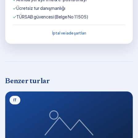
✓
Ücretsiz tur danışmanlığı
✓
TÜRSAB güvencesi (Belge No 11505)
İptal ve iade şartları
Benzer turlar
IT