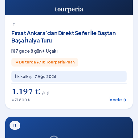
IT
Fırsat Ankara’dan Direkt Sefer İle Baştan
Başa İtalya Turu
🗓
7 gece 8 gün
✈
Uçaklı
★
Bu turda +
718
Tourperia Puan
İlk kalkış ·
7 Ağu 2026
1.197 €
/kişi
İncele →
≈ 71.800 ₺
IT