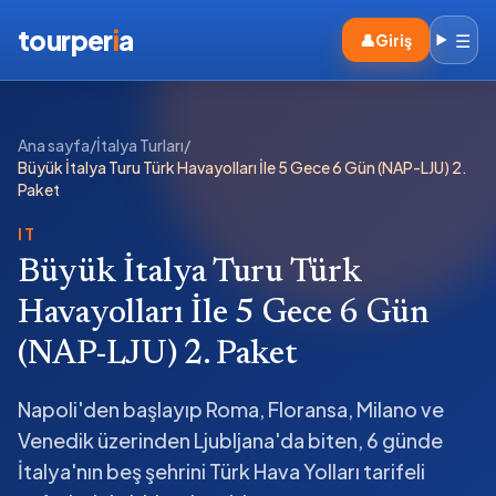
tourper
i
a
☰
👤
Giriş
Ana sayfa
/
İtalya Turları
/
Büyük İtalya Turu Türk Havayolları İle 5 Gece 6 Gün (NAP-LJU) 2.
Paket
IT
Büyük İtalya Turu Türk
Havayolları İle 5 Gece 6 Gün
(NAP-LJU) 2. Paket
Napoli'den başlayıp Roma, Floransa, Milano ve
Venedik üzerinden Ljubljana'da biten, 6 günde
İtalya'nın beş şehrini Türk Hava Yolları tarifeli