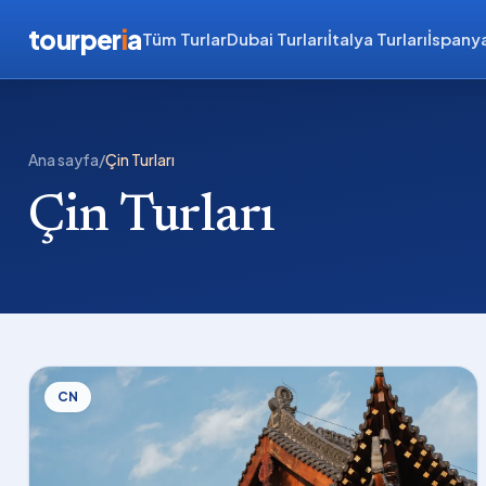
tourper
i
a
Tüm Turlar
Dubai Turları
İtalya Turları
İspanya
Ana sayfa
/
Çin Turları
Çin Turları
CN