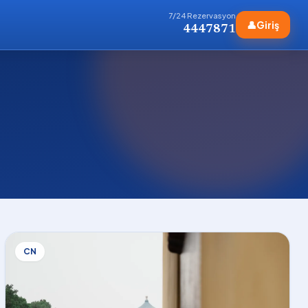
7/24 Rezervasyon
👤
Giriş
4447871
CN