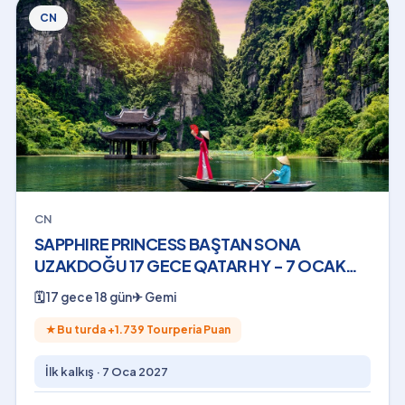
CN
CN
SAPPHIRE PRINCESS BAŞTAN SONA
UZAKDOĞU 17 GECE QATAR HY - 7 OCAK
2027
🗓
17 gece 18 gün
✈
Gemi
★
Bu turda +
1.739
Tourperia Puan
İlk kalkış ·
7 Oca 2027