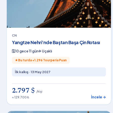
CN
Yangtze Nehri’nde Baştan Başa Çin Rotası
🗓
10 gece 11 gün
✈
Uçaklı
★
Bu turda +
1.296
Tourperia Puan
İlk kalkış ·
13 May 2027
2.797 $
/kişi
İncele →
≈ 129.700 ₺