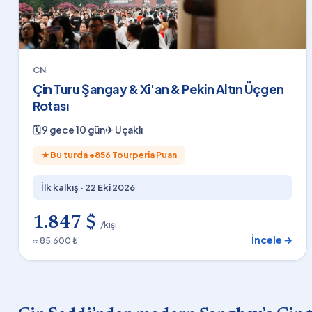
CN
Çin Turu Şangay & Xi'an & Pekin Altın Üçgen
Rotası
🗓
9 gece 10 gün
✈
Uçaklı
★
Bu turda +
856
Tourperia Puan
İlk kalkış ·
22 Eki 2026
1.847 $
/kişi
İncele →
≈ 85.600 ₺