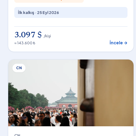
İlk kalkış ·
25 Eyl 2026
3.097 $
/kişi
İncele →
≈ 143.600 ₺
CN
CN