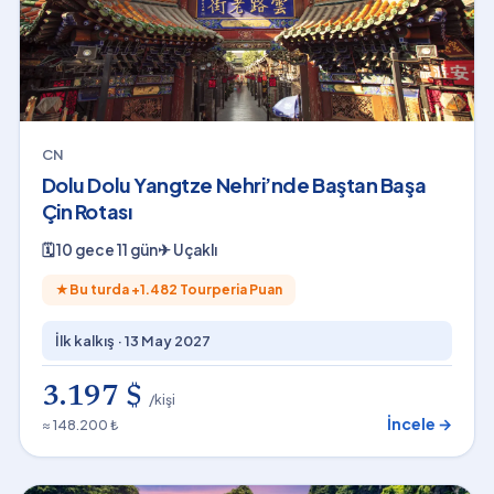
CN
Dolu Dolu Yangtze Nehri’nde Baştan Başa
Çin Rotası
🗓
10 gece 11 gün
✈
Uçaklı
★
Bu turda +
1.482
Tourperia Puan
İlk kalkış ·
13 May 2027
3.197 $
/kişi
İncele →
≈ 148.200 ₺