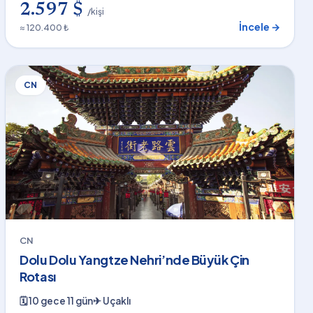
2.597 $
/kişi
İncele →
≈ 120.400 ₺
CN
CN
Dolu Dolu Yangtze Nehri’nde Büyük Çin
Rotası
🗓
10 gece 11 gün
✈
Uçaklı