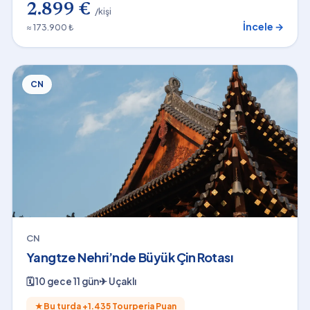
2.899 €
/kişi
İncele →
≈ 173.900 ₺
CN
CN
Yangtze Nehri’nde Büyük Çin Rotası
🗓
10 gece 11 gün
✈
Uçaklı
★
Bu turda +
1.435
Tourperia Puan