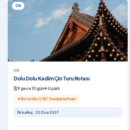
CN
CN
Dolu Dolu Kadim Çin Turu Rotası
🗓
9 gece 10 gün
✈
Uçaklı
★
Bu turda +
1.157
Tourperia Puan
İlk kalkış ·
22 Oca 2027