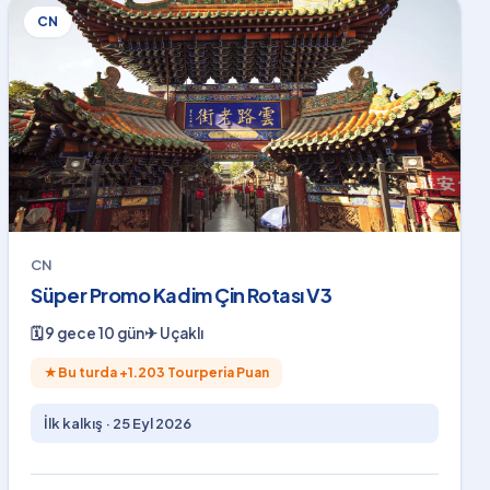
CN
CN
Süper Promo Kadim Çin Rotası V3
🗓
9 gece 10 gün
✈
Uçaklı
★
Bu turda +
1.203
Tourperia Puan
İlk kalkış ·
25 Eyl 2026