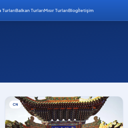
 Turları
Balkan Turları
Mısır Turları
Blog
İletişim
CN