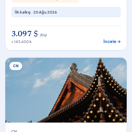
İlk kalkış ·
20 Ağu 2026
3.097 $
/kişi
İncele →
≈ 143.600 ₺
CN
CN