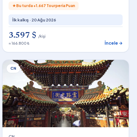
★
Bu turda +
1.667
Tourperia Puan
İlk kalkış ·
20 Ağu 2026
3.597 $
/kişi
İncele →
≈ 166.800 ₺
CN
CN