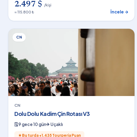
2.497 $
/kişi
İncele →
≈ 115.800 ₺
CN
CN
Dolu Dolu Kadim Çin Rotası V3
🗓
9 gece 10 gün
✈
Uçaklı
★
Bu turda +
1.435
Tourperia Puan