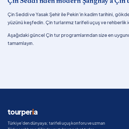
Çin Seddi’nden modern Şanghay’a Çin t
Çin Seddi ve Yasak Şehir ile Pekin’in kadim tarihini, gökd
yüzünü keşfedin. Çin turlarımız tarifeli uçuş ve rehberlik i
Aşağıdaki güncel Çin tur programlarından size en uygun
tamamlayın.
tourper
i
a
Türkiye'den dünyaya; tarifeli uçuş konforu ve uzman