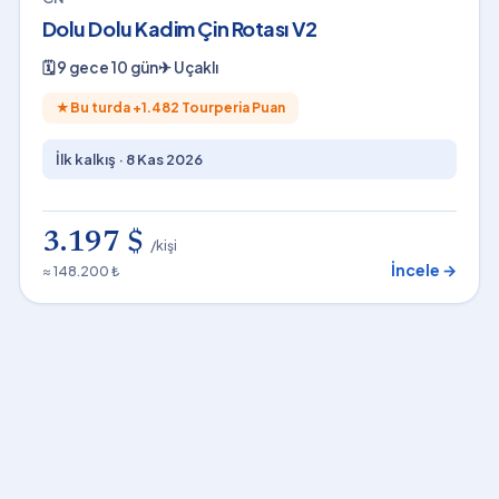
Dolu Dolu Kadim Çin Rotası V2
🗓
9 gece 10 gün
✈
Uçaklı
★
Bu turda +
1.482
Tourperia Puan
İlk kalkış ·
8 Kas 2026
3.197 $
/kişi
İncele →
≈ 148.200 ₺