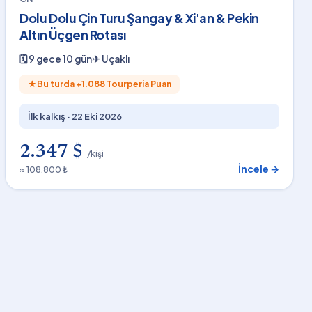
Dolu Dolu Çin Turu Şangay & Xi'an & Pekin
Altın Üçgen Rotası
🗓
9 gece 10 gün
✈
Uçaklı
★
Bu turda +
1.088
Tourperia Puan
İlk kalkış ·
22 Eki 2026
2.347 $
/kişi
İncele →
≈ 108.800 ₺