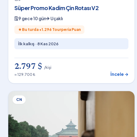
Süper Promo Kadim Çin Rotası V2
🗓
9 gece 10 gün
✈
Uçaklı
★
Bu turda +
1.296
Tourperia Puan
İlk kalkış ·
8 Kas 2026
2.797 $
/kişi
İncele →
≈ 129.700 ₺
CN