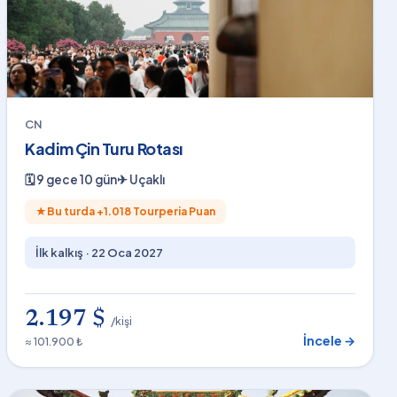
CN
Kadim Çin Turu Rotası
🗓
9 gece 10 gün
✈
Uçaklı
★
Bu turda +
1.018
Tourperia Puan
İlk kalkış ·
22 Oca 2027
2.197 $
/kişi
İncele →
≈ 101.900 ₺