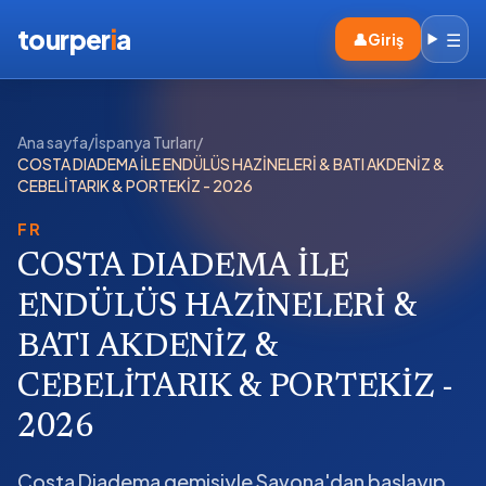
tourper
i
a
☰
👤
Giriş
Ana sayfa
/
İspanya Turları
/
COSTA DIADEMA İLE ENDÜLÜS HAZİNELERİ & BATI AKDENİZ &
CEBELİTARIK & PORTEKİZ - 2026
FR
COSTA DIADEMA İLE
ENDÜLÜS HAZİNELERİ &
BATI AKDENİZ &
CEBELİTARIK & PORTEKİZ -
2026
Costa Diadema gemisiyle Savona'dan başlayıp