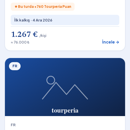
★
Bu turda +
760
Tourperia Puan
İlk kalkış ·
4 Ara 2026
1.267 €
/kişi
İncele →
≈ 76.000 ₺
FR
FR