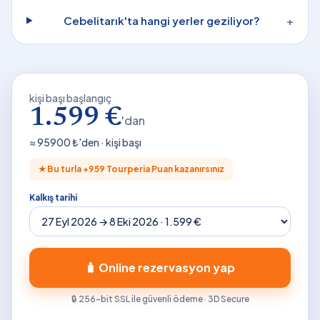
Cebelitarık'ta hangi yerler geziliyor?
+
kişi başı başlangıç
1.599 €
'dan
≈
95900
₺'den · kişi başı
★
Bu turla +
959
Tourperia Puan kazanırsınız
Kalkış tarihi
🧳 Online rezervasyon yap
🔒 256-bit SSL ile güvenli ödeme · 3D Secure