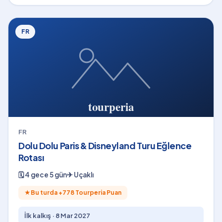
FR
FR
Dolu Dolu Paris & Disneyland Turu Eğlence
Rotası
🗓
4 gece 5 gün
✈
Uçaklı
★
Bu turda +
778
Tourperia Puan
İlk kalkış ·
8 Mar 2027