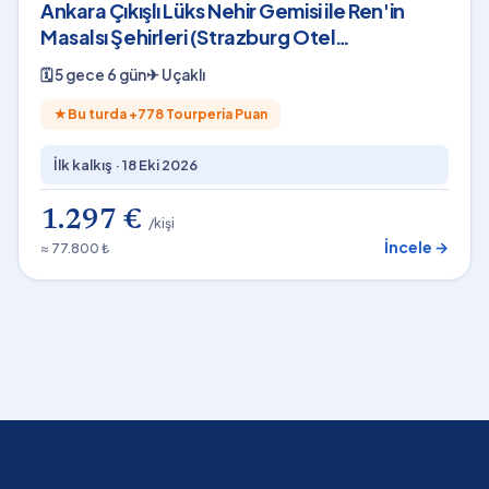
Ankara Çıkışlı Lüks Nehir Gemisi ile Ren'in
Masalsı Şehirleri (Strazburg Otel
Konaklamalı)
🗓
5 gece 6 gün
✈
Uçaklı
★
Bu turda +
778
Tourperia Puan
İlk kalkış ·
18 Eki 2026
1.297 €
/kişi
İncele →
≈ 77.800 ₺