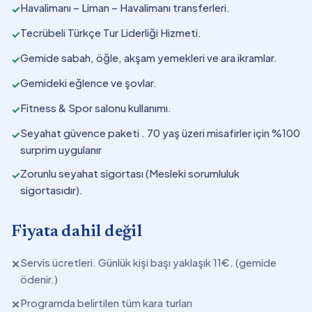
Havalimanı – Liman – Havalimanı transferleri.
✓
Tecrübeli Türkçe Tur Liderliği Hizmeti.
✓
Gemide sabah, öğle, akşam yemekleri ve ara ikramlar.
✓
Gemideki eğlence ve şovlar.
✓
Fitness & Spor salonu kullanımı.
✓
Seyahat güvence paketi . 70 yaş üzeri misafirler için %100
✓
surprim uygulanır
Zorunlu seyahat sigortası (Mesleki sorumluluk
✓
sigortasıdır).
Fiyata dahil değil
Servis ücretleri. Günlük kişi başı yaklaşık 11€. (gemide
✕
ödenir.)
Programda belirtilen tüm kara turları
✕