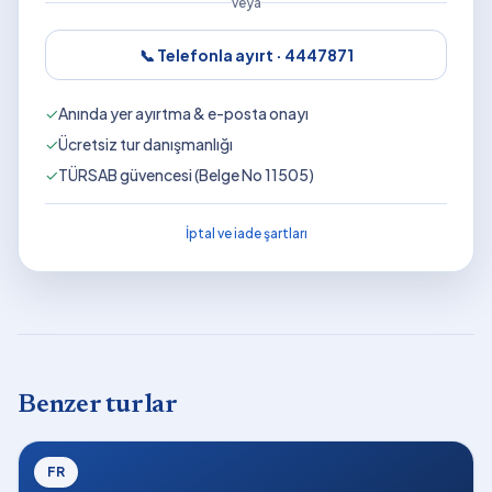
veya
📞 Telefonla ayırt ·
4447871
✓
Anında yer ayırtma & e-posta onayı
✓
Ücretsiz tur danışmanlığı
✓
TÜRSAB güvencesi (Belge No 11505)
İptal ve iade şartları
Benzer turlar
FR