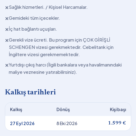
Sağlık hizmetleri. / Kişisel Harcamalar.
✕
Gemideki tüm içecekler.
✕
İç hat bağlantı uçuşları.
✕
Gerekli vize ücreti. Bu program için ÇOK GİRİŞLİ
✕
SCHENGEN vizesi gerekmektedir. Cebelitarık için
İngiltere vizesi gerekmemektedir.
Yurtdışı çıkış harcı (İlgili bankalara veya havalimanındaki
✕
maliye veznesine yatırabilirsiniz).
Kalkış tarihleri
Kalkış
Dönüş
Kişi başı
27 Eyl 2026
8 Eki 2026
1.599 €