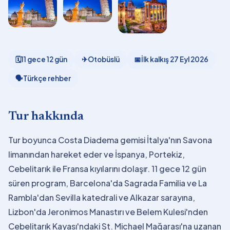
🗓
11 gece 12 gün
✈
Otobüslü
📅
İlk kalkış
27 Eyl 2026
🗣
Türkçe rehber
Tur hakkında
Tur boyunca Costa Diadema gemisi İtalya'nın Savona
limanından hareket eder ve İspanya, Portekiz,
Cebelitarık ile Fransa kıyılarını dolaşır. 11 gece 12 gün
süren program, Barcelona'da Sagrada Familia ve La
Rambla'dan Sevilla katedrali ve Alkazar sarayına,
Lizbon'da Jeronimos Manastırı ve Belem Kulesi'nden
Cebelitarık Kayası'ndaki St. Michael Mağarası'na uzanan