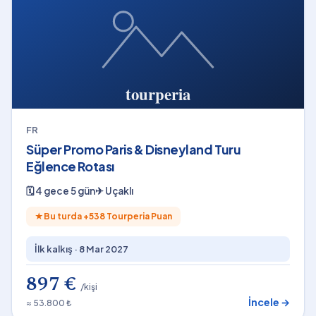
FR
Süper Promo Paris & Disneyland Turu
Eğlence Rotası
🗓
4 gece 5 gün
✈
Uçaklı
★
Bu turda +
538
Tourperia Puan
İlk kalkış ·
8 Mar 2027
897 €
/kişi
İncele →
≈ 53.800 ₺