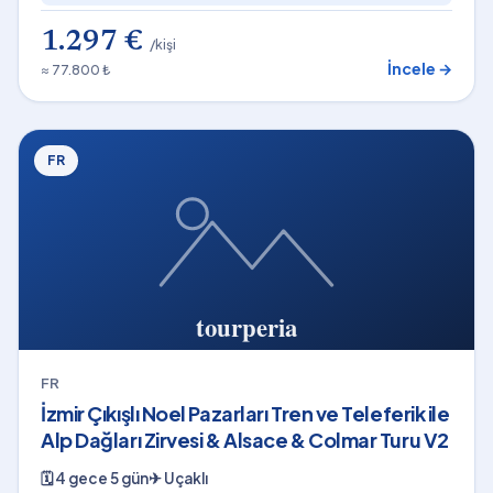
1.297 €
/kişi
İncele →
≈ 77.800 ₺
FR
FR
İzmir Çıkışlı Noel Pazarları Tren ve Teleferik ile
Alp Dağları Zirvesi & Alsace & Colmar Turu V2
🗓
4 gece 5 gün
✈
Uçaklı