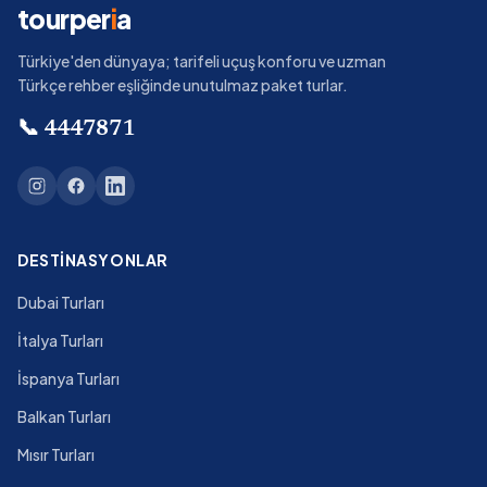
tourper
i
a
Türkiye'den dünyaya; tarifeli uçuş konforu ve uzman
Türkçe rehber eşliğinde unutulmaz paket turlar.
📞
4447871
DESTINASYONLAR
Dubai Turları
İtalya Turları
İspanya Turları
Balkan Turları
Mısır Turları