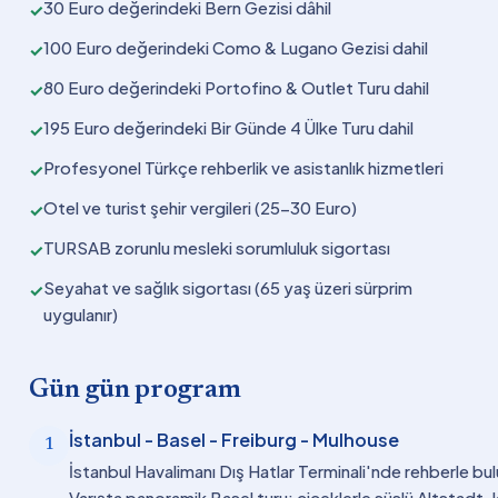
30 Euro değerindeki Bern Gezisi dâhil
✓
100 Euro değerindeki Como & Lugano Gezisi dahil
✓
80 Euro değerindeki Portofino & Outlet Turu dahil
✓
195 Euro değerindeki Bir Günde 4 Ülke Turu dahil
✓
Profesyonel Türkçe rehberlik ve asistanlık hizmetleri
✓
Otel ve turist şehir vergileri (25-30 Euro)
✓
TURSAB zorunlu mesleki sorumluluk sigortası
✓
Seyahat ve sağlık sigortası (65 yaş üzeri sürprim
✓
uygulanır)
Gün gün program
İstanbul - Basel - Freiburg - Mulhouse
1
İstanbul Havalimanı Dış Hatlar Terminali'nde rehberle bulu
Varışta panoramik Basel turu: çiçeklerle süslü Altstadt,