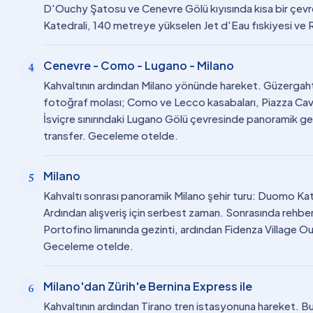
D'Ouchy Şatosu ve Cenevre Gölü kıyısında kısa bir çevre 
Katedrali, 140 metreye yükselen Jet d'Eau fıskiyesi ve
Cenevre - Como - Lugano - Milano
4
Kahvaltının ardından Milano yönünde hareket. Güzergah
fotoğraf molası; Como ve Lecco kasabaları, Piazza Cav
İsviçre sınırındaki Lugano Gölü çevresinde panoramik ge
transfer. Geceleme otelde.
Milano
5
Kahvaltı sonrası panoramik Milano şehir turu: Duomo Kat
Ardından alışveriş için serbest zaman. Sonrasında rehber 
Portofino limanında gezinti, ardından Fidenza Village Ou
Geceleme otelde.
Milano'dan Zürih'e Bernina Express ile
6
Kahvaltının ardından Tirano tren istasyonuna hareket. B