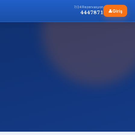
7/24 Rezervasyon
👤
Giriş
4447871