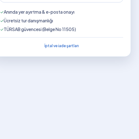
✓
Anında yer ayırtma & e-posta onayı
✓
Ücretsiz tur danışmanlığı
✓
TÜRSAB güvencesi (Belge No 11505)
İptal ve iade şartları