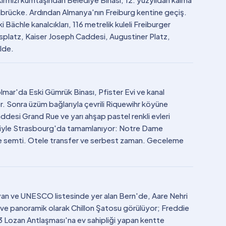
nbrücke. Ardından Almanya'nın Freiburg kentine geçiş.
Bächle kanalcıkları, 116 metrelik kuleli Freiburger
usplatz, Kaiser Joseph Caddesi, Augustiner Platz,
lde.
mar'da Eski Gümrük Binası, Pfister Evi ve kanal
yor. Sonra üzüm bağlarıyla çevrili Riquewihr köyüne
ddesi Grand Rue ve yarı ahşap pastel renkli evleri
siyle Strasbourg'da tamamlanıyor: Notre Dame
ce semti. Otele transfer ve serbest zaman. Geceleme
yan ve UNESCO listesinde yer alan Bern'de, Aare Nehri
 ve panoramik olarak Chillon Şatosu görülüyor; Freddie
3 Lozan Antlaşması'na ev sahipliği yapan kentte