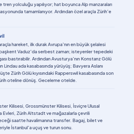
le tren yolculuğu yapılıyor; hat boyunca Alp manzaraları
stasyonunda tamamlanıyor. Ardından özel araçla Zürih'e
il
araçla hareket, ilk durak Avrupa'nın en büyük şelalesi
p başkent Vaduz'da serbest zaman; isteyenler tepedeki
gası bastırabilir. Ardından Avusturya'nın Konstanz Gölü
ın Lindau ada kasabasında yürüyüş; Bavyera Aslanı
nüşte Zürih Gölü kıyısındaki Rapperswil kasabasında son
Zürih oteline dönüş. Geceleme otelde.
ter Kilisesi, Grossmünster Kilisesi, İsviçre Ulusal
 Evleri, Zürih Altstadt ve mağazalarla çevrili
eği saatte havalimanına transfer. Bagaj, bilet ve
feriyle İstanbul'a uçuş ve turun sonu.