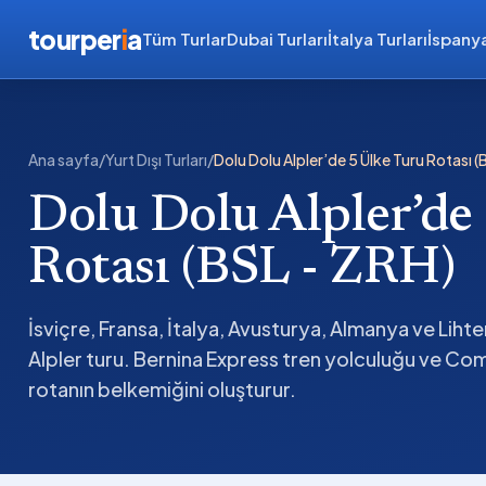
tourper
i
a
Tüm Turlar
Dubai Turları
İtalya Turları
İspanya
Ana sayfa
/
Yurt Dışı Turları
/
Dolu Dolu Alpler’de 5 Ülke Turu Rotası (
Dolu Dolu Alpler’de
Rotası (BSL - ZRH)
İsviçre, Fransa, İtalya, Avusturya, Almanya ve Liht
Alpler turu. Bernina Express tren yolculuğu ve Co
rotanın belkemiğini oluşturur.