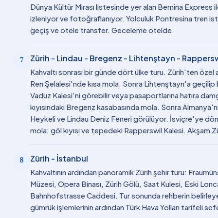
Dünya Kültür Mirası listesinde yer alan Bernina Express i
izleniyor ve fotoğraflanıyor. Yolculuk Pontresina tren i
geçiş ve otele transfer. Geceleme otelde.
Zürih - Lindau - Bregenz - Lihtenştayn - Rappersw
7
Kahvaltı sonrası bir günde dört ülke turu. Zürih'ten özel 
Ren Şelalesi'nde kısa mola. Sonra Lihtenştayn'a geçili
Vaduz Kalesi'ni görebilir veya pasaportlarına hatıra dam
kıyısındaki Bregenz kasabasında mola. Sonra Almanya'n
Heykeli ve Lindau Deniz Feneri görülüyor. İsviçre'ye dö
mola; göl kıyısı ve tepedeki Rapperswil Kalesi. Akşam 
Zürih - İstanbul
8
Kahvaltının ardından panoramik Zürih şehir turu: Fraumüns
Müzesi, Opera Binası, Zürih Gölü, Saat Kulesi, Eski Lonca
Bahnhofstrasse Caddesi. Tur sonunda rehberin belirleyec
gümrük işlemlerinin ardından Türk Hava Yolları tarifeli se