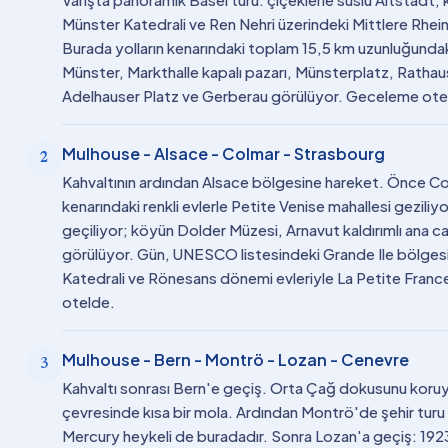
Münster Katedrali ve Ren Nehri üzerindeki Mittlere Rhei
Burada yolların kenarındaki toplam 15,5 km uzunluğundaki 
Münster, Markthalle kapalı pazarı, Münsterplatz, Ratha
Adelhauser Platz ve Gerberau görülüyor. Geceleme ote
Mulhouse - Alsace - Colmar - Strasbourg
2
Kahvaltının ardından Alsace bölgesine hareket. Önce Col
kenarındaki renkli evlerle Petite Venise mahallesi gezili
geçiliyor; köyün Dolder Müzesi, Arnavut kaldırımlı ana ca
görülüyor. Gün, UNESCO listesindeki Grande Ile bölge
Katedrali ve Rönesans dönemi evleriyle La Petite Fran
otelde.
Mulhouse - Bern - Montrö - Lozan - Cenevre
3
Kahvaltı sonrası Bern'e geçiş. Orta Çağ dokusunu koru
çevresinde kısa bir mola. Ardından Montrö'de şehir turu
Mercury heykeli de buradadır. Sonra Lozan'a geçiş: 192