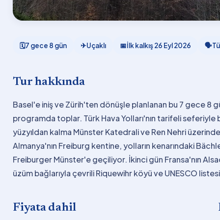
🗓
7 gece 8 gün
✈
Uçaklı
📅
İlk kalkış
26 Eyl 2026
🗣
Tü
Tur hakkında
Basel'e iniş ve Zürih'ten dönüşle planlanan bu 7 gece 8 g
programda toplar. Türk Hava Yolları'nın tarifeli seferiyle b
yüzyıldan kalma Münster Katedrali ve Ren Nehri üzerindeki
Almanya'nın Freiburg kentine, yolların kenarındaki Bächle
Freiburger Münster'e geçiliyor. İkinci gün Fransa'nın Al
üzüm bağlarıyla çevrili Riquewihr köyü ve UNESCO listes
Fiyata dahil