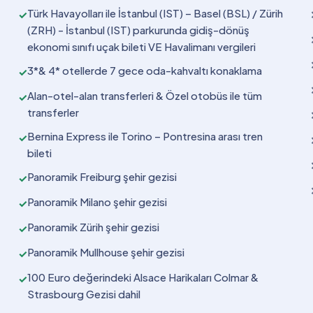
Türk Havayolları ile İstanbul (IST) – Basel (BSL) / Zürih
✓
(ZRH) - İstanbul (IST) parkurunda gidiş-dönüş
ekonomi sınıfı uçak bileti VE Havalimanı vergileri
3*& 4* otellerde 7 gece oda-kahvaltı konaklama
✓
Alan-otel-alan transferleri & Özel otobüs ile tüm
✓
transferler
Bernina Express ile Torino – Pontresina arası tren
✓
bileti
Panoramik Freiburg şehir gezisi
✓
Panoramik Milano şehir gezisi
✓
Panoramik Zürih şehir gezisi
✓
Panoramik Mullhouse şehir gezisi
✓
100 Euro değerindeki Alsace Harikaları Colmar &
✓
Strasbourg Gezisi dahil