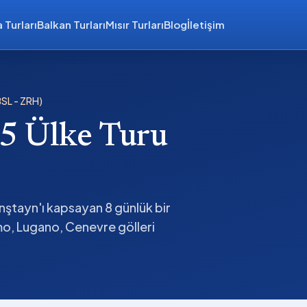
 Turları
Balkan Turları
Mısır Turları
Blog
İletişim
BSL - ZRH)
 5 Ülke Turu
enştayn'ı kapsayan 8 günlük bir
mo, Lugano, Cenevre gölleri