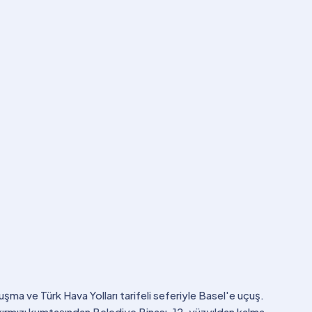
şma ve Türk Hava Yolları tarifeli seferiyle Basel'e uçuş.
 kırmızı kumtaşından Belediye Binası, 12. yüzyıldan kalma