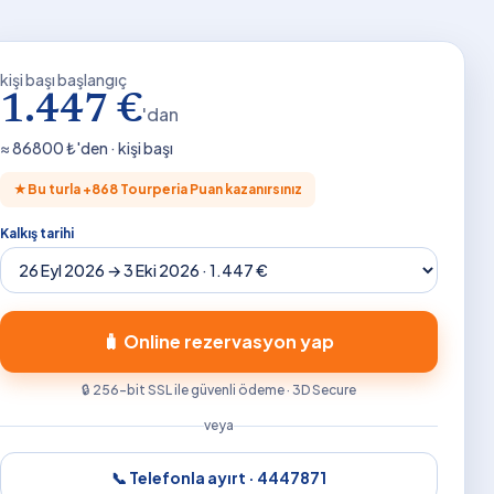
kişi başı başlangıç
1.447 €
'dan
≈
86800
₺'den · kişi başı
★
Bu turla +
868
Tourperia Puan kazanırsınız
Kalkış tarihi
🧳 Online rezervasyon yap
🔒 256-bit SSL ile güvenli ödeme · 3D Secure
veya
📞 Telefonla ayırt ·
4447871