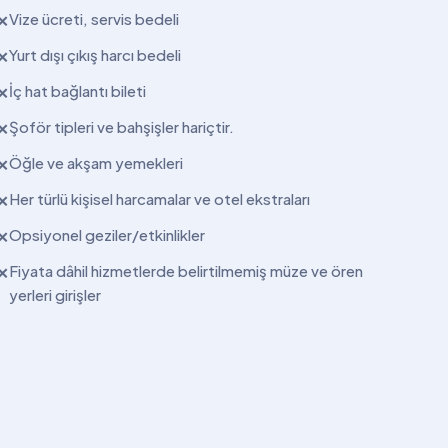
Vize ücreti, servis bedeli
✕
Yurt dışı çıkış harcı bedeli
✕
İç hat bağlantı bileti
✕
Şoför tipleri ve bahşişler hariçtir.
✕
Öğle ve akşam yemekleri
✕
Her türlü kişisel harcamalar ve otel ekstraları
✕
Opsiyonel geziler/etkinlikler
✕
Fiyata dâhil hizmetlerde belirtilmemiş müze ve ören
✕
yerleri girişler