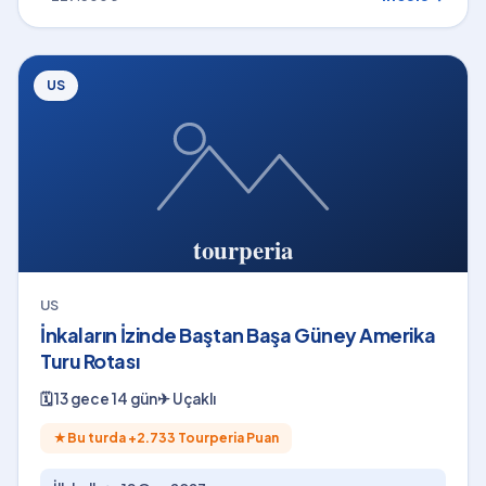
US
US
İnkaların İzinde Baştan Başa Güney Amerika
Turu Rotası
🗓
13 gece 14 gün
✈
Uçaklı
★
Bu turda +
2.733
Tourperia Puan