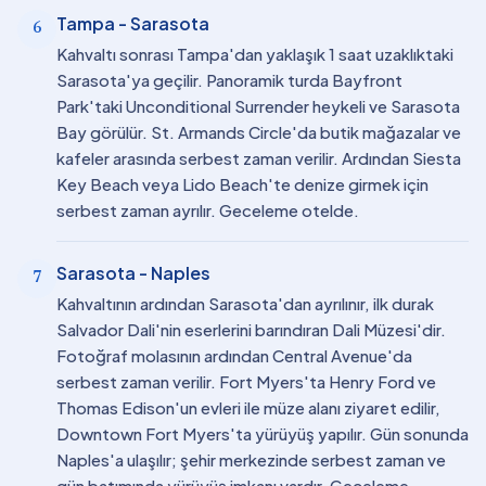
Tampa - Sarasota
6
Kahvaltı sonrası Tampa'dan yaklaşık 1 saat uzaklıktaki
Sarasota'ya geçilir. Panoramik turda Bayfront
Park'taki Unconditional Surrender heykeli ve Sarasota
Bay görülür. St. Armands Circle'da butik mağazalar ve
kafeler arasında serbest zaman verilir. Ardından Siesta
Key Beach veya Lido Beach'te denize girmek için
serbest zaman ayrılır. Geceleme otelde.
Sarasota - Naples
7
Kahvaltının ardından Sarasota'dan ayrılınır, ilk durak
Salvador Dali'nin eserlerini barındıran Dali Müzesi'dir.
Fotoğraf molasının ardından Central Avenue'da
serbest zaman verilir. Fort Myers'ta Henry Ford ve
Thomas Edison'un evleri ile müze alanı ziyaret edilir,
Downtown Fort Myers'ta yürüyüş yapılır. Gün sonunda
Naples'a ulaşılır; şehir merkezinde serbest zaman ve
gün batımında yürüyüş imkanı vardır. Geceleme