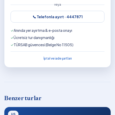
veya
📞 Telefonla ayırt ·
4447871
✓
Anında yer ayırtma & e-posta onayı
✓
Ücretsiz tur danışmanlığı
✓
TÜRSAB güvencesi (Belge No 11505)
İptal ve iade şartları
Benzer turlar
US