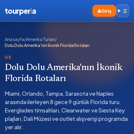
tourper
i
a
☰
👤
Giriş
Ana sayfa
/
Amerika Turları
/
Dolu Dolu Amerika'nın İkonik Florida Rotaları
US
Dolu Dolu Amerika'nın İkonik
Florida Rotaları
Miami, Orlando, Tampa, Sarasota ve Naples
arasında ilerleyen 8 gece 9 günlük Florida turu.
Everglades timsahları, Clearwater ve Siesta Key
plajları, Dali Müzesi ve outlet alışverişi programda
yer alır.