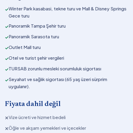
Winter Park kasabasi, tekne turu ve Mall & Disney Springs
✓
Gece turu
Panoramik Tampa Şehir turu
✓
Panoramik Sarasota turu
✓
Outlet Mall turu
✓
Otel ve turist şehir vergileri
✓
TURSAB zorunlu mesleki sorumluluk sigortası
✓
Seyahat ve sağlık sigortası (65 yaş üzeri sürprim
✓
uygulanır).
Fiyata dahil değil
Vize ücreti ve hizmet bedeli
✕
Öğle ve akşam yemekleri ve içecekler
✕