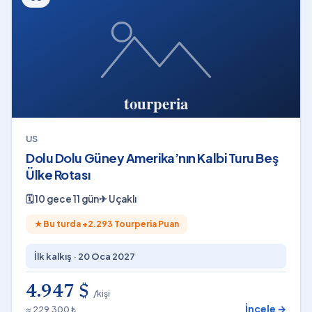
US
Dolu Dolu Güney Amerika’nın Kalbi Turu Beş
Ülke Rotası
🗓
10 gece 11 gün
✈
Uçaklı
★
Bu turda +
2.293
Tourperia Puan
İlk kalkış ·
20 Oca 2027
4.947 $
/kişi
İncele →
≈ 229.300 ₺