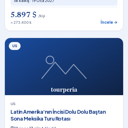
İlk kalkış ·
19 Oca 2027
5.897 $
/kişi
İncele →
≈ 273.400 ₺
US
US
Latin Amerika'nın İncisi Dolu Dolu Baştan
Sona Meksika Turu Rotası