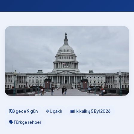
🗓
8 gece 9 gün
✈
Uçaklı
📅
İlk kalkış
5 Eyl 2026
🗣
Türkçe rehber