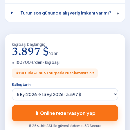
Turun son gününde alışveriş imkanı var mı?
+
kişi başı başlangıç
3.897 $
'dan
≈
180700
₺'den · kişi başı
★
Bu turla +
1.806
Tourperia Puan kazanırsınız
Kalkış tarihi
🧳 Online rezervasyon yap
🔒 256-bit SSL ile güvenli ödeme · 3D Secure