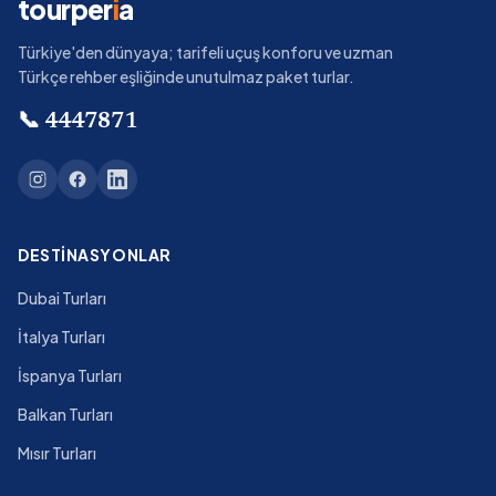
tourper
i
a
Türkiye'den dünyaya; tarifeli uçuş konforu ve uzman
Türkçe rehber eşliğinde unutulmaz paket turlar.
📞
4447871
DESTINASYONLAR
Dubai Turları
İtalya Turları
İspanya Turları
Balkan Turları
Mısır Turları