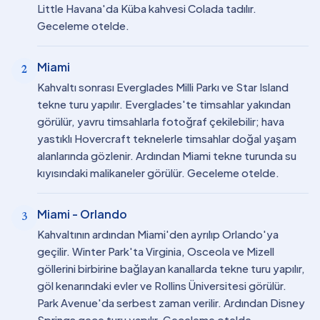
Little Havana'da Küba kahvesi Colada tadılır.
Geceleme otelde.
Miami
2
Kahvaltı sonrası Everglades Milli Parkı ve Star Island
tekne turu yapılır. Everglades'te timsahlar yakından
görülür, yavru timsahlarla fotoğraf çekilebilir; hava
yastıklı Hovercraft teknelerle timsahlar doğal yaşam
alanlarında gözlenir. Ardından Miami tekne turunda su
kıyısındaki malikaneler görülür. Geceleme otelde.
Miami - Orlando
3
Kahvaltının ardından Miami'den ayrılıp Orlando'ya
geçilir. Winter Park'ta Virginia, Osceola ve Mizell
göllerini birbirine bağlayan kanallarda tekne turu yapılır,
göl kenarındaki evler ve Rollins Üniversitesi görülür.
Park Avenue'da serbest zaman verilir. Ardından Disney
Springs gece turu yapılır. Geceleme otelde.