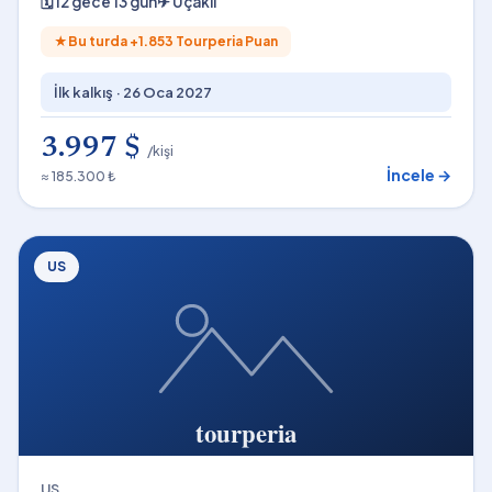
🗓
12 gece 13 gün
✈
Uçaklı
★
Bu turda +
1.853
Tourperia Puan
İlk kalkış ·
26 Oca 2027
3.997 $
/kişi
İncele →
≈ 185.300 ₺
US
US