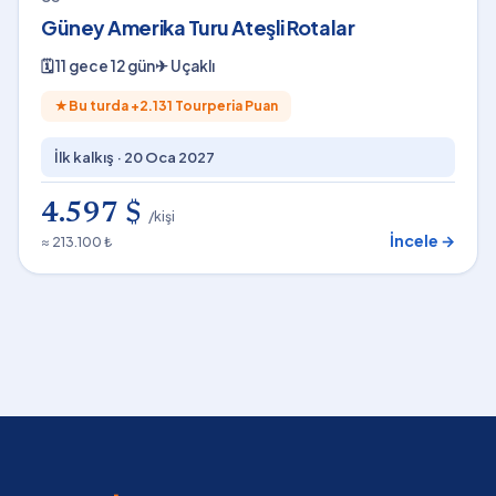
Güney Amerika Turu Ateşli Rotalar
🗓
11 gece 12 gün
✈
Uçaklı
★
Bu turda +
2.131
Tourperia Puan
İlk kalkış ·
20 Oca 2027
4.597 $
/kişi
İncele →
≈ 213.100 ₺