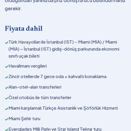
olduğundan yanınızda priz dönüştürücü bulundurmanız
gerekir.
Fiyata dahil
Türk Havayolları ile İstanbul (IST) – Miami (MIA) / Miami
✓
(MIA) – İstanbul (IST) gidiş-dönüş parkurunda ekonomi
sınıfı uçak bileti
Havalimanı vergileri
✓
Zincir otellerde 7 gece oda + kahvaltı konaklama
✓
Alan-otel-alan transferleri
✓
Özel otobüs ile tüm transferler
✓
Miami karşılamalı Türkçe Asistanlık ve Şöförlük Hizmeti
✓
Miami Şehir turu
✓
Everglades Milli Parkı ve Star Island Tekne turu
✓