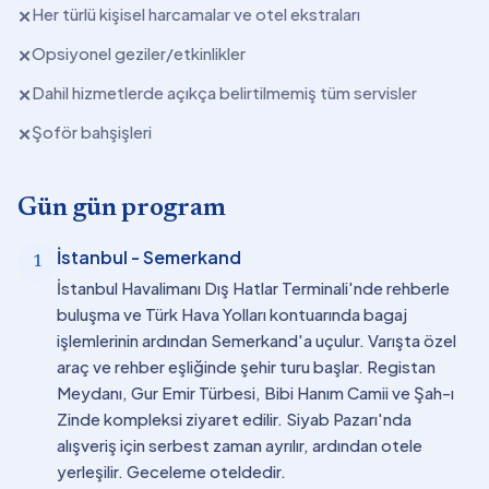
Her türlü kişisel harcamalar ve otel ekstraları
✕
Opsiyonel geziler/etkinlikler
✕
Dahil hizmetlerde açıkça belirtilmemiş tüm servisler
✕
Şoför bahşişleri
✕
Gün gün program
İstanbul - Semerkand
1
İstanbul Havalimanı Dış Hatlar Terminali'nde rehberle
buluşma ve Türk Hava Yolları kontuarında bagaj
işlemlerinin ardından Semerkand'a uçulur. Varışta özel
araç ve rehber eşliğinde şehir turu başlar. Registan
Meydanı, Gur Emir Türbesi, Bibi Hanım Camii ve Şah-ı
Zinde kompleksi ziyaret edilir. Siyab Pazarı'nda
alışveriş için serbest zaman ayrılır, ardından otele
yerleşilir. Geceleme oteldedir.