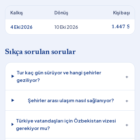
Kalkış
Dönüş
Kişi başı
4 Eki 2026
10 Eki 2026
1.447 $
Sıkça sorulan sorular
Tur kaç gün sürüyor ve hangi şehirler
+
geziliyor?
Şehirler arası ulaşım nasıl sağlanıyor?
+
Türkiye vatandaşları için Özbekistan vizesi
+
gerekiyor mu?