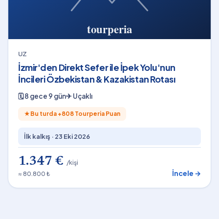
UZ
İzmir'den Direkt Sefer ile İpek Yolu'nun
İncileri Özbekistan & Kazakistan Rotası
🗓
8 gece 9 gün
✈
Uçaklı
★
Bu turda +
808
Tourperia Puan
İlk kalkış ·
23 Eki 2026
1.347 €
/kişi
İncele →
≈ 80.800 ₺