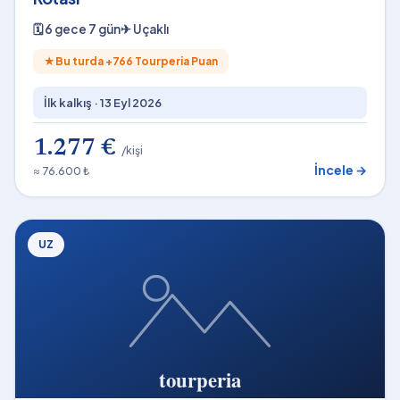
🗓
6 gece 7 gün
✈
Uçaklı
★
Bu turda +
766
Tourperia Puan
İlk kalkış ·
13 Eyl 2026
1.277 €
/kişi
İncele →
≈ 76.600 ₺
UZ