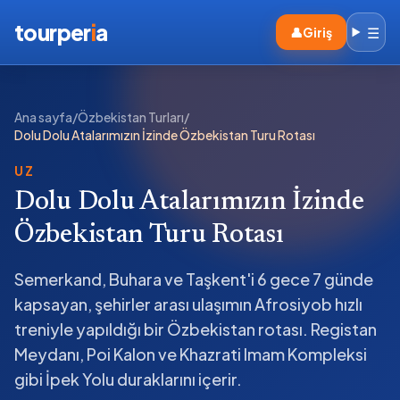
tourper
i
a
☰
👤
Giriş
Ana sayfa
/
Özbekistan Turları
/
Dolu Dolu Atalarımızın İzinde Özbekistan Turu Rotası
UZ
Dolu Dolu Atalarımızın İzinde
Özbekistan Turu Rotası
Semerkand, Buhara ve Taşkent'i 6 gece 7 günde
kapsayan, şehirler arası ulaşımın Afrosiyob hızlı
treniyle yapıldığı bir Özbekistan rotası. Registan
Meydanı, Poi Kalon ve Khazrati Imam Kompleksi
gibi İpek Yolu duraklarını içerir.