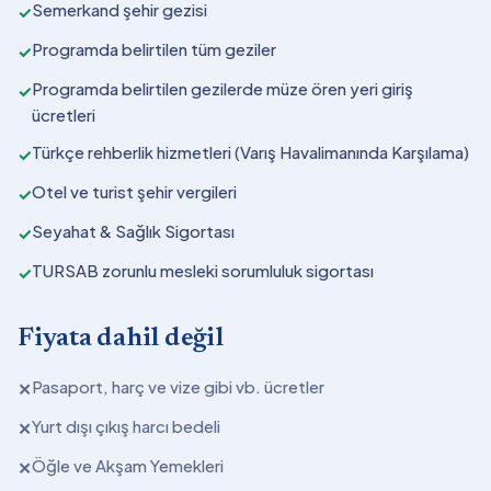
Semerkand şehir gezisi
✓
Programda belirtilen tüm geziler
✓
Programda belirtilen gezilerde müze ören yeri giriş
✓
ücretleri
Türkçe rehberlik hizmetleri (Varış Havalimanında Karşılama)
✓
Otel ve turist şehir vergileri
✓
Seyahat & Sağlık Sigortası
✓
TURSAB zorunlu mesleki sorumluluk sigortası
✓
Fiyata dahil değil
Pasaport, harç ve vize gibi vb. ücretler
✕
Yurt dışı çıkış harcı bedeli
✕
Öğle ve Akşam Yemekleri
✕