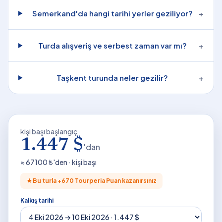
Semerkand'da hangi tarihi yerler geziliyor?
+
Turda alışveriş ve serbest zaman var mı?
+
Taşkent turunda neler gezilir?
+
kişi başı başlangıç
1.447 $
'dan
≈
67100
₺'den · kişi başı
★
Bu turla +
670
Tourperia Puan kazanırsınız
Kalkış tarihi