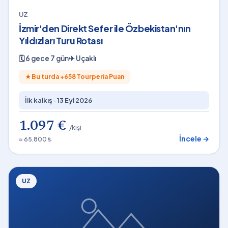
UZ
İzmir'den Direkt Sefer ile Özbekistan'nın
Yıldızları Turu Rotası
🗓
6 gece 7 gün
✈
Uçaklı
★
Bu turda +
658
Tourperia Puan
İlk kalkış ·
13 Eyl 2026
1.097 €
/kişi
İncele →
≈ 65.800 ₺
UZ