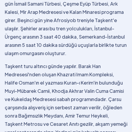
gün İsmail Samani Türbesi, Çeşme Eyüp Türbesi, Ark
Kalesi, Mir Arap Medresesi ve Kalan Minaresi programa
girer. Beşinci gün yine Afrosiyob treniyle Taşkent'e
ulaşılır. Şehirler arası bu tren yolculukları, İstanbul-
Ürgenç arasının 3 saat 40 dakika, Semerkand-İstanbul
arasının 5 saat 10 dakika sürdüğü uçuşlarla birlikte turun
ulaşım omurgasını oluşturur.
Taşkent turu altıncı günde yapılır. Barak Han
Medresesi'nden oluşan Khazrati Imam Kompleksi,
Halife Osman'ın el yazması Kuran-ı Kerim'in bulunduğu
Muyi-Mübarek Camii, Khodja Akhrar Valin Cuma Camisi
ve Kukeldaş Medresesi sabah programındadır. Çarsu
çarşısında alışveriş için serbest zaman verilir, öğleden
sonra Bağımsızlık Meydanı, Amir Temur Heykeli,
Taşkent Metrosu ve Cesaret Anıtı gezilir, akşam yemeği