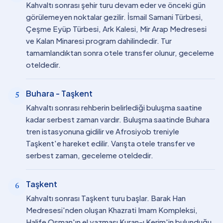
Kahvaltı sonrası şehir turu devam eder ve önceki gün
görülemeyen noktalar gezilir. İsmail Samani Türbesi,
Çeşme Eyüp Türbesi, Ark Kalesi, Mir Arap Medresesi
ve Kalan Minaresi program dahilindedir. Tur
tamamlandıktan sonra otele transfer olunur, geceleme
oteldedir.
Buhara - Taşkent
5
Kahvaltı sonrası rehberin belirlediği buluşma saatine
kadar serbest zaman vardır. Buluşma saatinde Buhara
tren istasyonuna gidilir ve Afrosiyob treniyle
Taşkent'e hareket edilir. Varışta otele transfer ve
serbest zaman, geceleme oteldedir.
Taşkent
6
Kahvaltı sonrası Taşkent turu başlar. Barak Han
Medresesi'nden oluşan Khazrati Imam Kompleksi,
Halife Osman'ın el yazması Kuran-ı Kerim'in bulunduğu