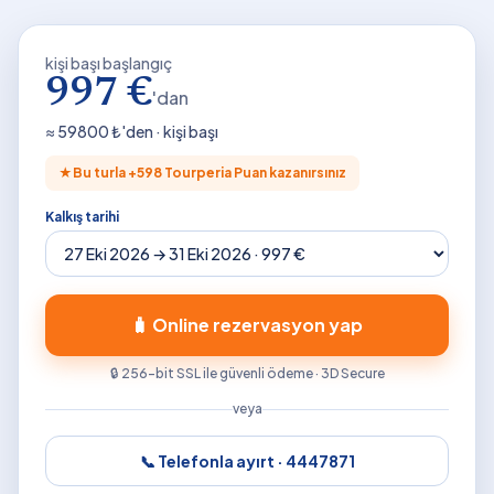
kişi başı başlangıç
997 €
'dan
≈
59800
₺'den · kişi başı
★
Bu turla +
598
Tourperia Puan kazanırsınız
Kalkış tarihi
🧳 Online rezervasyon yap
🔒 256-bit SSL ile güvenli ödeme · 3D Secure
veya
📞 Telefonla ayırt ·
4447871