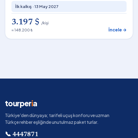
İlk kalkış ·
13 May 2027
3.197 $
/kişi
İncele →
≈ 148.200 ₺
tourper
i
a
Türkiye'den dünyaya; tarifeli uçuş konforu ve uzman
Türkçe rehber eşliğinde unutulmaz paket turlar.
📞
4447871