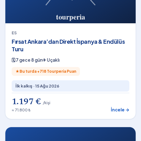
ES
Fırsat Ankara’dan Direkt İspanya & Endülüs
Turu
🗓
7 gece 8 gün
✈
Uçaklı
★
Bu turda +
718
Tourperia Puan
İlk kalkış ·
15 Ağu 2026
1.197 €
/kişi
İncele →
≈ 71.800 ₺