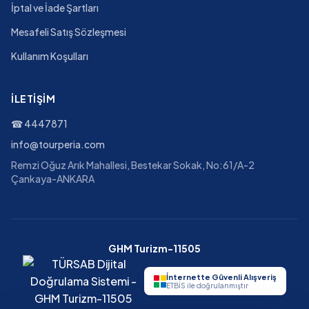
İptal ve İade Şartları
Mesafeli Satış Sözleşmesi
Kullanım Koşulları
İLETIŞIM
☎
4447871
info@tourperia.com
Remzi Oğuz Arık Mahallesi, Bestekar Sokak, No:61/A-2
Çankaya-ANKARA
GHM Turizm-11505
İnternette Güvenli Alışveriş
ETBİS ile doğrulanmıştır