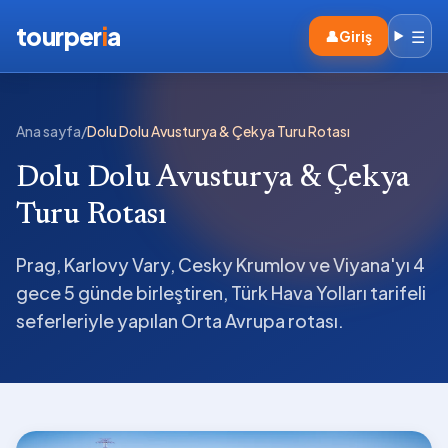
tourper
i
a
☰
👤
Giriş
Ana sayfa
/
Dolu Dolu Avusturya & Çekya Turu Rotası
Dolu Dolu Avusturya & Çekya
Turu Rotası
Prag, Karlovy Vary, Cesky Krumlov ve Viyana'yı 4
gece 5 günde birleştiren, Türk Hava Yolları tarifeli
seferleriyle yapılan Orta Avrupa rotası.