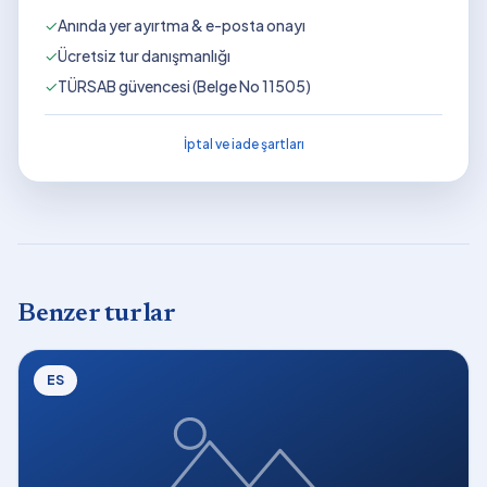
✓
Anında yer ayırtma & e-posta onayı
✓
Ücretsiz tur danışmanlığı
✓
TÜRSAB güvencesi (Belge No 11505)
İptal ve iade şartları
Benzer turlar
ES