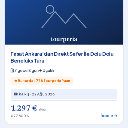
Fırsat Ankara’dan Direkt Sefer İle Dolu Dolu
Benelüks Turu
🗓
7 gece 8 gün
✈
Uçaklı
★
Bu turda +
778
Tourperia Puan
İlk kalkış ·
22 Ağu 2026
1.297 €
/kişi
İncele →
≈ 77.800 ₺