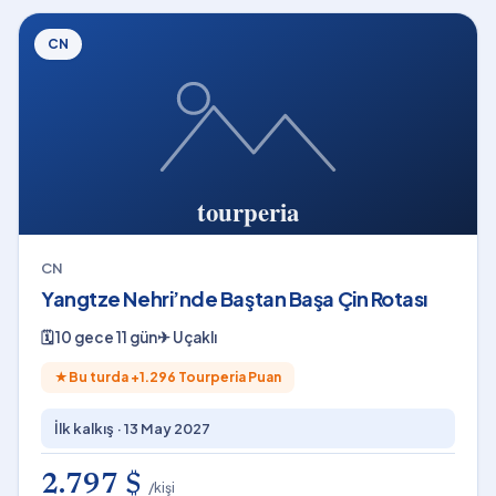
CN
CN
Yangtze Nehri’nde Baştan Başa Çin Rotası
🗓
10 gece 11 gün
✈
Uçaklı
★
Bu turda +
1.296
Tourperia Puan
İlk kalkış ·
13 May 2027
2.797 $
/kişi