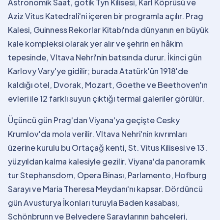
Astronomik Saat, gotik Tyn Kilisesi, Karl Köprüsü ve
Aziz Vitus Katedrali'ni içeren bir programla açılır. Prag
Kalesi, Guinness Rekorlar Kitabı'nda dünyanın en büyük
kale kompleksi olarak yer alır ve şehrin en hâkim
tepesinde, Vltava Nehri'nin batısında durur. İkinci gün
Karlovy Vary'ye gidilir; burada Atatürk'ün 1918'de
kaldığı otel, Dvorak, Mozart, Goethe ve Beethoven'ın
evleri ile 12 farklı suyun çıktığı termal galeriler görülür.
Üçüncü gün Prag'dan Viyana'ya geçişte Cesky
Krumlov'da mola verilir. Vltava Nehri'nin kıvrımları
üzerine kurulu bu Ortaçağ kenti, St. Vitus Kilisesi ve 13.
yüzyıldan kalma kalesiyle gezilir. Viyana'da panoramik
tur Stephansdom, Opera Binası, Parlamento, Hofburg
Sarayı ve Maria Theresa Meydanı'nı kapsar. Dördüncü
gün Avusturya İkonları turuyla Baden kasabası,
Schönbrunn ve Belvedere Saraylarının bahçeleri,