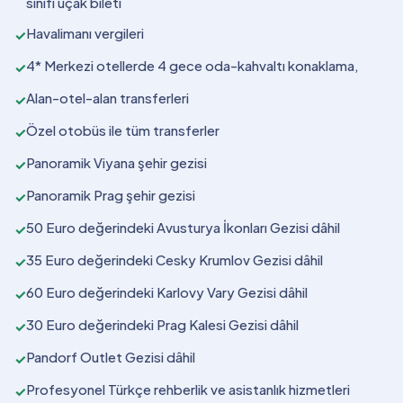
sınıfı uçak bileti
Havalimanı vergileri
✓
4* Merkezi otellerde 4 gece oda-kahvaltı konaklama,
✓
Alan-otel-alan transferleri
✓
Özel otobüs ile tüm transferler
✓
Panoramik Viyana şehir gezisi
✓
Panoramik Prag şehir gezisi
✓
50 Euro değerindeki Avusturya İkonları Gezisi dâhil
✓
35 Euro değerindeki Cesky Krumlov Gezisi dâhil
✓
60 Euro değerindeki Karlovy Vary Gezisi dâhil
✓
30 Euro değerindeki Prag Kalesi Gezisi dâhil
✓
Pandorf Outlet Gezisi dâhil
✓
Profesyonel Türkçe rehberlik ve asistanlık hizmetleri
✓