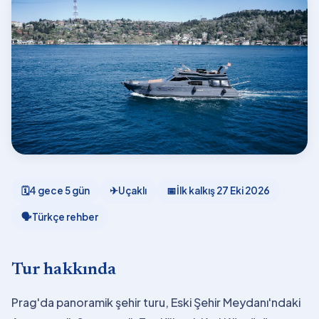
🗓
4 gece 5 gün
✈
Uçaklı
📅
İlk kalkış
27 Eki 2026
🗣
Türkçe rehber
Tur hakkında
Prag'da panoramik şehir turu, Eski Şehir Meydanı'ndaki