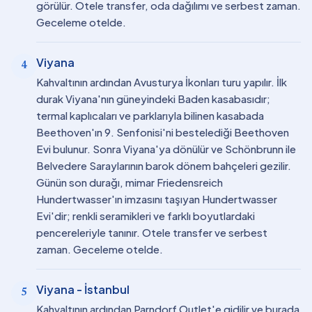
görülür. Otele transfer, oda dağılımı ve serbest zaman.
Geceleme otelde.
Viyana
4
Kahvaltının ardından Avusturya İkonları turu yapılır. İlk
durak Viyana'nın güneyindeki Baden kasabasıdır;
termal kaplıcaları ve parklarıyla bilinen kasabada
Beethoven'ın 9. Senfonisi'ni bestelediği Beethoven
Evi bulunur. Sonra Viyana'ya dönülür ve Schönbrunn ile
Belvedere Saraylarının barok dönem bahçeleri gezilir.
Günün son durağı, mimar Friedensreich
Hundertwasser'ın imzasını taşıyan Hundertwasser
Evi'dir; renkli seramikleri ve farklı boyutlardaki
pencereleriyle tanınır. Otele transfer ve serbest
zaman. Geceleme otelde.
Viyana - İstanbul
5
Kahvaltının ardından Parndorf Outlet'e gidilir ve burada