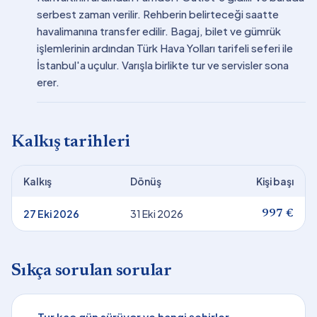
serbest zaman verilir. Rehberin belirteceği saatte
havalimanına transfer edilir. Bagaj, bilet ve gümrük
işlemlerinin ardından Türk Hava Yolları tarifeli seferi ile
İstanbul'a uçulur. Varışla birlikte tur ve servisler sona
erer.
Kalkış tarihleri
Kalkış
Dönüş
Kişi başı
27 Eki 2026
31 Eki 2026
997 €
Sıkça sorulan sorular
Tur kaç gün sürüyor ve hangi şehirler