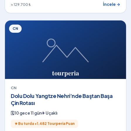
İncele →
≈ 129.700 ₺
CN
CN
Dolu Dolu Yangtze Nehri’nde Baştan Başa
Çin Rotası
🗓
10 gece 11 gün
✈
Uçaklı
★
Bu turda +
1.482
Tourperia Puan