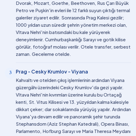
Dvorak, Mozart, Goethe, Beethoven, Rus Çarı Büyük
Petro ve Puşkin'in evleri ile 12 farklı suyun çıktığı termal
galeriler ziyaret edilir. Sonrasında Prag Kalesi gezilir;
1000 yıldan uzun süredir şehrin yönetim merkezi olan,
Vltava Nehri'nin batısındaki bu kale yürüyerek
deneyimlenir. Cumhurbaşkanlığı Sarayı ve gotik kilise
görülür, fotoğraf molası verilir. Otele transfer, serbest
zaman. Geceleme otelde.
Prag - Cesky Krumlov - Viyana
3
Kahvaltı ve otelden çıkış işlemlerinin ardından Viyana
güzergâhı üzerindeki Cesky Krumlov'da gezi yapılır.
Vltava Nehri'nin kıvrımları üzerine kurulu bu Ortaçağ
kenti, St. Vitus Kilisesi ve 13. yüzyıldan kalma kalesiyle
dikkat çeker; dar sokaklarında yürüyüş yapılır. Ardından
Viyana'ya devam edilir ve panoramik şehir turunda
Stephansdom (Aziz Stephan Katedrali), Opera Binası,
Parlamento, Hofburg Sarayı ve Maria Theresa Meydanı