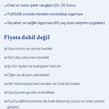
Otel ve turist şehir vergileri (25-30 Euro)
✓
TURSAB zorunlu mesleki sorumluluk sigortası
✓
Seyahat ve sağlık sigortası (65 yaş üzeri sürprim uygulanır)
✓
Fiyata dahil değil
Vize ücreti ve servis bedeli
✕
Yurt dışı çıkış harcı bedeli
✕
Şoför tipleri ve bahşişler hariçtir
✕
Öğle ve akşam yemekleri
✕
Her türlü kişisel harcamalar ve otel ekstraları
✕
Opsiyonel geziler/etkinlikler
✕
Fiyata dâhil hizmetlerde belirtilmemiş müze ve ören yerleri
✕
girişleri