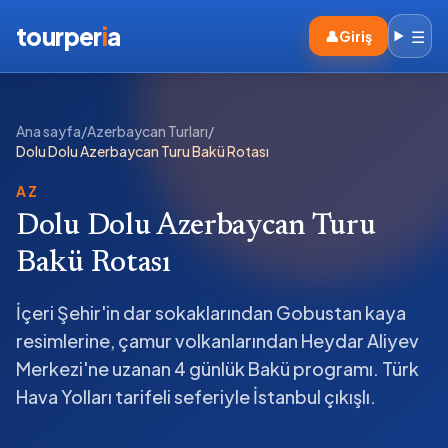
tourper
i
a
☰
👤
Giriş
Ana sayfa
/
Azerbaycan Turları
/
Dolu Dolu Azerbaycan Turu Bakü Rotası
AZ
Dolu Dolu Azerbaycan Turu
Bakü Rotası
İçeri Şehir'in dar sokaklarından Gobustan kaya
resimlerine, çamur volkanlarından Heydar Aliyev
Merkezi'ne uzanan 4 günlük Bakü programı. Türk
Hava Yolları tarifeli seferiyle İstanbul çıkışlı.