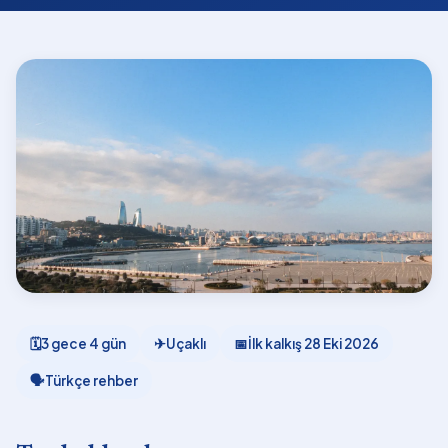
🗓
3 gece 4 gün
✈
Uçaklı
📅
İlk kalkış
28 Eki 2026
🗣
Türkçe rehber