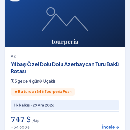
AZ
Yılbaşı Özel Dolu Dolu Azerbaycan Turu Bakü
Rotası
🗓
3 gece 4 gün
✈
Uçaklı
★
Bu turda +
346
Tourperia Puan
İlk kalkış ·
29 Ara 2026
747 $
/kişi
İncele →
≈ 34.600 ₺