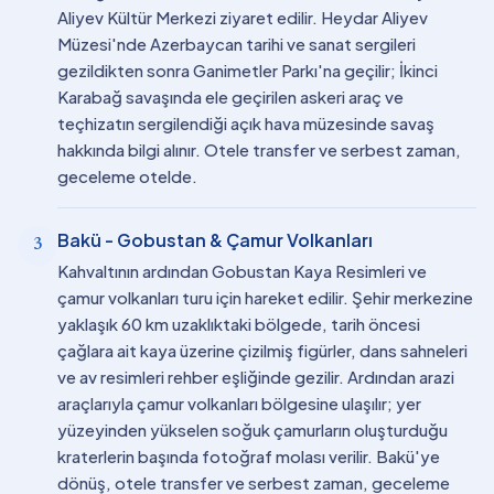
Aliyev Kültür Merkezi ziyaret edilir. Heydar Aliyev
Müzesi'nde Azerbaycan tarihi ve sanat sergileri
gezildikten sonra Ganimetler Parkı'na geçilir; İkinci
Karabağ savaşında ele geçirilen askeri araç ve
teçhizatın sergilendiği açık hava müzesinde savaş
hakkında bilgi alınır. Otele transfer ve serbest zaman,
geceleme otelde.
Bakü - Gobustan & Çamur Volkanları
3
Kahvaltının ardından Gobustan Kaya Resimleri ve
çamur volkanları turu için hareket edilir. Şehir merkezine
yaklaşık 60 km uzaklıktaki bölgede, tarih öncesi
çağlara ait kaya üzerine çizilmiş figürler, dans sahneleri
ve av resimleri rehber eşliğinde gezilir. Ardından arazi
araçlarıyla çamur volkanları bölgesine ulaşılır; yer
yüzeyinden yükselen soğuk çamurların oluşturduğu
kraterlerin başında fotoğraf molası verilir. Bakü'ye
dönüş, otele transfer ve serbest zaman, geceleme