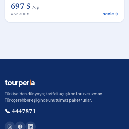
697 $
/kişi
İncele →
≈ 32.300 ₺
tourper
i
a
Türkiye'den dünyaya; tarifeli uçuş konforu ve uzman
Türkçe rehber eşliğinde unutulmaz paket turlar.
📞
4447871