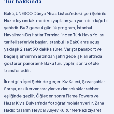
Tur hakkında
Bakü, UNESCO Dünya Mirası Listesi'ndeki İçeri Şehir ile
Hazar kıyısındaki modern yapıların yan yana durduğu bir
şehirdir. Bu 3 gece 4 günlük program, İstanbul
Havalimanı Dış Hatlar Terminali'nden Türk Hava Yolları
tarifeli seferiyle başlar. İstanbul ile Bakü arası uçuş
yaklaşık 2 saat 30 dakika sürer. Varışta pasaport ve
bagaj işlemlerinin ardından şehri gece ışıkları altında
gösteren panoramik Bakü turu yapılır, sonra otele
transfer edilir.
İkinci gün İçeri Şehir'de geçer. Kız Kalesi, Şirvanşahlar
Sarayı, eski kervansaraylar ve dar sokaklar rehber
eşliğinde gezilir. Öğleden sonra Flame Towers ve
Hazar Kıyısı Bulvarı'nda fotoğraf molaları verilir, Zaha
Hadid tasarımı Heydar Aliyev Kültür Merkezi ziyaret