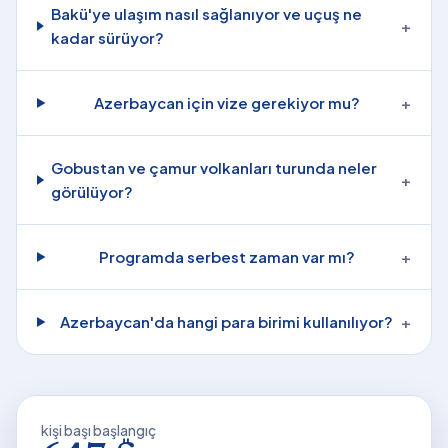
Bakü'ye ulaşım nasıl sağlanıyor ve uçuş ne
+
kadar sürüyor?
Azerbaycan için vize gerekiyor mu?
+
Gobustan ve çamur volkanları turunda neler
+
görülüyor?
Programda serbest zaman var mı?
+
Azerbaycan'da hangi para birimi kullanılıyor?
+
kişi başı başlangıç