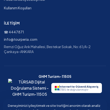
Kullanım Koşulları
İLETIŞIM
☎
4447871
info@tourperia.com
Remzi Oğuz Arık Mahallesi, Bestekar Sokak, No:61/A-2
Çankaya-ANKARA
GHM Turizm-11505
İnternette Güvenli Alışveriş
ETBİS ile doğrulanmıştır
Deneyiminizi iyileştirmek ve site trafiğini anonim olarak analiz