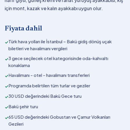
hafif giysi, güneş kremi ve rahat yürüyüş ayakkabısı; kış
için mont, kazak ve kalın ayakkabı uygun olur.
Fiyata dahil
Türk hava yolları ile İstanbul – Bakü gidiş dönüş uçak
✓
biletleri ve havalimanı vergileri
3 gece seçilecek otel kategorisinde oda-kahvaltı
✓
konaklama
Havalimanı - otel - havalimanı transferleri
✓
Programda belirtilen tüm turlar ve geziler
✓
30 USD değerindeki Bakü Gece turu
✓
Bakü şehir turu
✓
65 USD değerindeki Gobustan ve Çamur Volkanları
✓
Gezileri