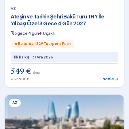
AZ
Ateşin ve Tarihin Şehri Bakü Turu THY İle
Yılbaşı Özel 3 Gece 4 Gün 2027
🗓
3 gece 4 gün
✈
Uçaklı
★
Bu turda +
329
Tourperia Puan
İlk kalkış ·
31 Ara 2026
549 €
/kişi
İncele →
≈ 32.900 ₺
AZ