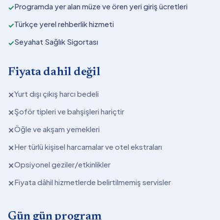
Programda yer alan müze ve ören yeri giriş ücretleri
✓
Türkçe yerel rehberlik hizmeti
✓
Seyahat Sağlık Sigortası
✓
Fiyata dahil değil
Yurt dışı çıkış harcı bedeli
✕
Şoför tipleri ve bahşişleri hariçtir
✕
Öğle ve akşam yemekleri
✕
Her türlü kişisel harcamalar ve otel ekstraları
✕
Opsiyonel geziler/etkinlikler
✕
Fiyata dâhil hizmetlerde belirtilmemiş servisler
✕
Gün gün program