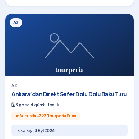
AZ
AZ
Ankara’dan Direkt Sefer Dolu Dolu Bakü Turu
🗓
3 gece 4 gün
✈
Uçaklı
★
Bu turda +
323
Tourperia Puan
İlk kalkış ·
3 Eyl 2026