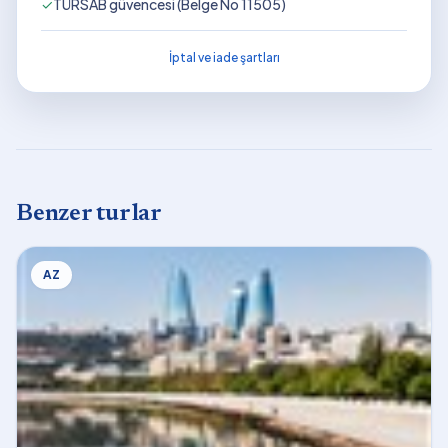
✓
TÜRSAB güvencesi (Belge No 11505)
İptal ve iade şartları
Benzer turlar
AZ