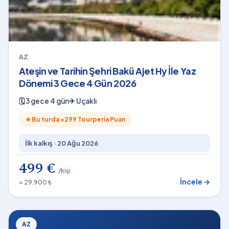
AZ
Ateşin ve Tarihin Şehri Bakü Ajet Hy İle Yaz
Dönemi 3 Gece 4 Gün 2026
🗓
3 gece 4 gün
✈
Uçaklı
★
Bu turda +
299
Tourperia Puan
İlk kalkış ·
20 Ağu 2026
499 €
/kişi
İncele →
≈ 29.900 ₺
AZ