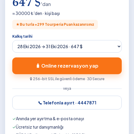
647 $
'dan
≈
30000
₺'den · kişi başı
★
Bu turla +
299
Tourperia Puan kazanırsınız
Kalkış tarihi
🧳 Online rezervasyon yap
🔒 256-bit SSL ile güvenli ödeme · 3D Secure
veya
📞 Telefonla ayırt ·
4447871
✓
Anında yer ayırtma & e-posta onayı
✓
Ücretsiz tur danışmanlığı