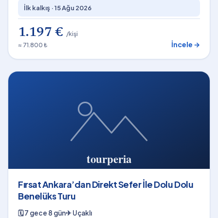
İlk kalkış ·
15 Ağu 2026
1.197 €
/kişi
İncele →
≈ 71.800 ₺
Fırsat Ankara’dan Direkt Sefer İle Dolu Dolu
Benelüks Turu
🗓
7 gece 8 gün
✈
Uçaklı