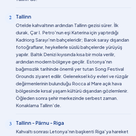
Tallinn
2
Otelde kahvaltının ardından Tallinn gezisi sürer. İlk
durak, Çar I. Petro'nun eşi Katerina için yaptırdığı
Kadriorg Sarayı'nın bahçeleridir; Barok saray dışarıdan
fotoğraflanır, heykellerle süslü bahçelerde yürüyüş
yapılır. Baltık Denizi kıyısında kısa bir mola verilir,
ardından modern bölgeye geçilir. Estonya'nın
bağımsızlık tarihinde önemli yer tutan Song Festival
Grounds ziyaret edilir. Geleneksel köy evleri ve rüzgâr
değirmenlerinin bulunduğu Rocca al Mare açık hava
bölgesinde kırsal yaşam kültürü dışarıdan gözlemlenir.
Öğleden sonra şehir merkezinde serbest zaman.
Konaklama Tallinn'de.
Tallinn - Pärnu - Riga
3
Kahvaltı sonrası Letonya'nın başkenti Riga'ya hareket