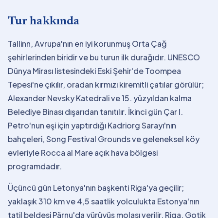
Tur hakkında
Tallinn, Avrupa'nın en iyi korunmuş Orta Çağ
şehirlerinden biridir ve bu turun ilk durağıdır. UNESCO
Dünya Mirası listesindeki Eski Şehir'de Toompea
Tepesi'ne çıkılır, oradan kırmızı kiremitli çatılar görülür;
Alexander Nevsky Katedrali ve 15. yüzyıldan kalma
Belediye Binası dışarıdan tanıtılır. İkinci gün Çar I.
Petro'nun eşi için yaptırdığı Kadriorg Sarayı'nın
bahçeleri, Song Festival Grounds ve geleneksel köy
evleriyle Rocca al Mare açık hava bölgesi
programdadır.
Üçüncü gün Letonya'nın başkenti Riga'ya geçilir;
yaklaşık 310 km ve 4,5 saatlik yolculukta Estonya'nın
tatil beldesi Pärnu'da yürüyüş molası verilir. Riga, Gotik