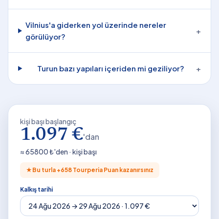
Vilnius'a giderken yol üzerinde nereler
+
görülüyor?
Turun bazı yapıları içeriden mi geziliyor?
+
kişi başı başlangıç
1.097 €
'dan
≈
65800
₺'den · kişi başı
★
Bu turla +
658
Tourperia Puan kazanırsınız
Kalkış tarihi