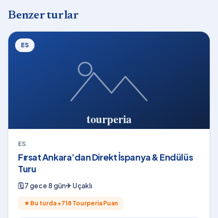
Benzer turlar
ES
ES
Fırsat Ankara’dan Direkt İspanya & Endülüs
Turu
🗓
7 gece 8 gün
✈
Uçaklı
★
Bu turda +
718
Tourperia Puan