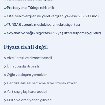
Profesyonel Türkçe rehberlik
✓
Otel şehir vergileri ve yerel vergiler (yaklaşık 25–30 Euro)
✓
TURSAB zorunlu mesleki sorumluluk sigortası
✓
Seyahat ve sağlık sigortası (65 yaş üzeri sürprim uygulanır)
✓
Fiyata dahil değil
Vize ücreti ve hizmet bedeli
✕
İç hat bağlantı bileti
✕
Öğle ve akşam yemekler
✕
Her türlü kişisel harcamalar ve otel ekstraları
✕
Yurt dışı çıkış harcı bedeli
✕
Müze ve ören yerleri girişleri
✕