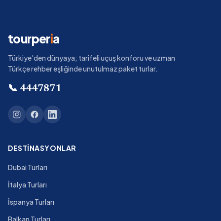
tourper
i
a
Türkiye'den dünyaya; tarifeli uçuş konforu ve uzman
Türkçe rehber eşliğinde unutulmaz paket turlar.
📞
4447871
DESTINASYONLAR
Dubai Turları
İtalya Turları
İspanya Turları
Balkan Turları