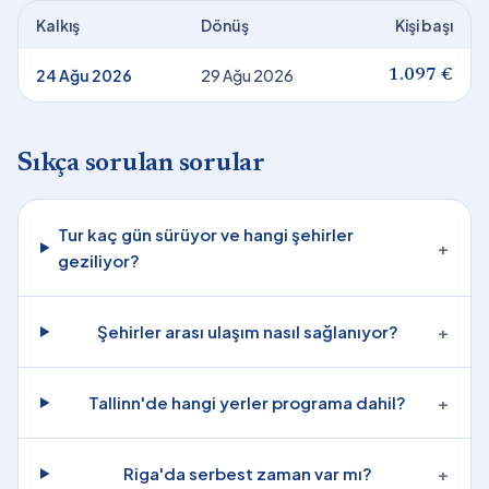
Kalkış
Dönüş
Kişi başı
24 Ağu 2026
29 Ağu 2026
1.097 €
Sıkça sorulan sorular
Tur kaç gün sürüyor ve hangi şehirler
+
geziliyor?
Şehirler arası ulaşım nasıl sağlanıyor?
+
Tallinn'de hangi yerler programa dahil?
+
Riga'da serbest zaman var mı?
+