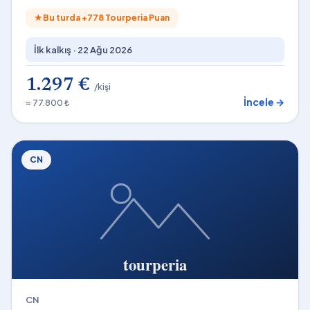
★
Bu turda +
778
Tourperia Puan
İlk kalkış ·
22 Ağu 2026
1.297 €
/kişi
İncele →
≈ 77.800 ₺
CN
CN