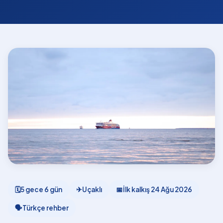
🗓
5 gece 6 gün
✈
Uçaklı
📅
İlk kalkış
24 Ağu 2026
🗣
Türkçe rehber