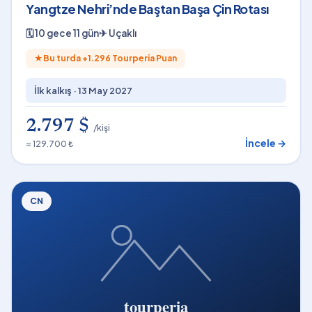
Yangtze Nehri’nde Baştan Başa Çin Rotası
🗓
10 gece 11 gün
✈
Uçaklı
★
Bu turda +
1.296
Tourperia Puan
İlk kalkış ·
13 May 2027
2.797 $
/kişi
İncele →
≈ 129.700 ₺
CN