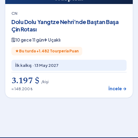
CN
Dolu Dolu Yangtze Nehri’nde Baştan Başa
Çin Rotası
🗓
10 gece 11 gün
✈
Uçaklı
★
Bu turda +
1.482
Tourperia Puan
İlk kalkış ·
13 May 2027
3.197 $
/kişi
İncele →
≈ 148.200 ₺