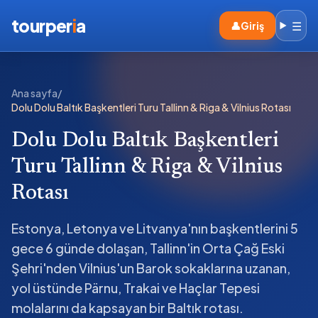
tourper
i
a
☰
👤
Giriş
Ana sayfa
/
Dolu Dolu Baltık Başkentleri Turu Tallinn & Riga & Vilnius Rotası
Dolu Dolu Baltık Başkentleri
Turu Tallinn & Riga & Vilnius
Rotası
Estonya, Letonya ve Litvanya'nın başkentlerini 5
gece 6 günde dolaşan, Tallinn'in Orta Çağ Eski
Şehri'nden Vilnius'un Barok sokaklarına uzanan,
yol üstünde Pärnu, Trakai ve Haçlar Tepesi
molalarını da kapsayan bir Baltık rotası.