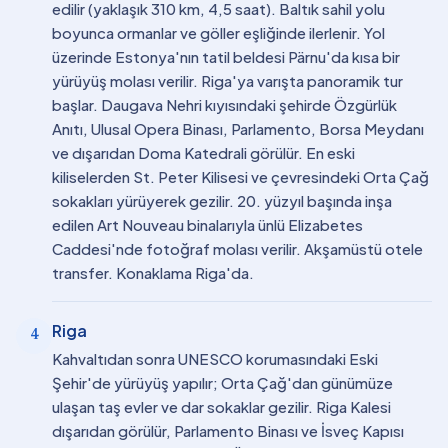
edilir (yaklaşık 310 km, 4,5 saat). Baltık sahil yolu
boyunca ormanlar ve göller eşliğinde ilerlenir. Yol
üzerinde Estonya'nın tatil beldesi Pärnu'da kısa bir
yürüyüş molası verilir. Riga'ya varışta panoramik tur
başlar. Daugava Nehri kıyısındaki şehirde Özgürlük
Anıtı, Ulusal Opera Binası, Parlamento, Borsa Meydanı
ve dışarıdan Doma Katedrali görülür. En eski
kiliselerden St. Peter Kilisesi ve çevresindeki Orta Çağ
sokakları yürüyerek gezilir. 20. yüzyıl başında inşa
edilen Art Nouveau binalarıyla ünlü Elizabetes
Caddesi'nde fotoğraf molası verilir. Akşamüstü otele
transfer. Konaklama Riga'da.
Riga
4
Kahvaltıdan sonra UNESCO korumasındaki Eski
Şehir'de yürüyüş yapılır; Orta Çağ'dan günümüze
ulaşan taş evler ve dar sokaklar gezilir. Riga Kalesi
dışarıdan görülür, Parlamento Binası ve İsveç Kapısı