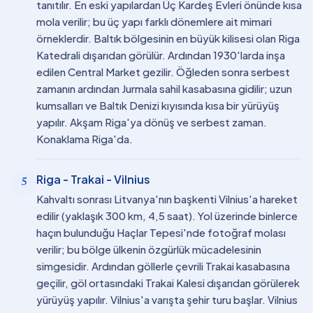
tanıtılır. En eski yapılardan Üç Kardeş Evleri önünde kısa
mola verilir; bu üç yapı farklı dönemlere ait mimari
örneklerdir. Baltık bölgesinin en büyük kilisesi olan Riga
Katedrali dışarıdan görülür. Ardından 1930'larda inşa
edilen Central Market gezilir. Öğleden sonra serbest
zamanın ardından Jurmala sahil kasabasına gidilir; uzun
kumsalları ve Baltık Denizi kıyısında kısa bir yürüyüş
yapılır. Akşam Riga'ya dönüş ve serbest zaman.
Konaklama Riga'da.
Riga - Trakai - Vilnius
5
Kahvaltı sonrası Litvanya'nın başkenti Vilnius'a hareket
edilir (yaklaşık 300 km, 4,5 saat). Yol üzerinde binlerce
haçın bulunduğu Haçlar Tepesi'nde fotoğraf molası
verilir; bu bölge ülkenin özgürlük mücadelesinin
simgesidir. Ardından göllerle çevrili Trakai kasabasına
geçilir, göl ortasındaki Trakai Kalesi dışarıdan görülerek
yürüyüş yapılır. Vilnius'a varışta şehir turu başlar. Vilnius