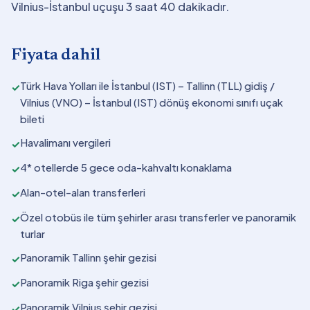
Vilnius-İstanbul uçuşu 3 saat 40 dakikadır.
Fiyata dahil
Türk Hava Yolları ile İstanbul (IST) – Tallinn (TLL) gidiş /
✓
Vilnius (VNO) – İstanbul (IST) dönüş ekonomi sınıfı uçak
bileti
Havalimanı vergileri
✓
4* otellerde 5 gece oda-kahvaltı konaklama
✓
Alan-otel-alan transferleri
✓
Özel otobüs ile tüm şehirler arası transferler ve panoramik
✓
turlar
Panoramik Tallinn şehir gezisi
✓
Panoramik Riga şehir gezisi
✓
Panoramik Vilnius şehir gezisi
✓