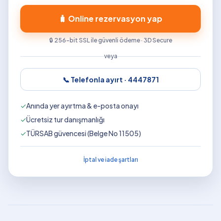
🧳 Online rezervasyon yap
🔒 256-bit SSL ile güvenli ödeme · 3D Secure
veya
📞 Telefonla ayırt ·
4447871
✓
Anında yer ayırtma & e-posta onayı
✓
Ücretsiz tur danışmanlığı
✓
TÜRSAB güvencesi (Belge No 11505)
İptal ve iade şartları