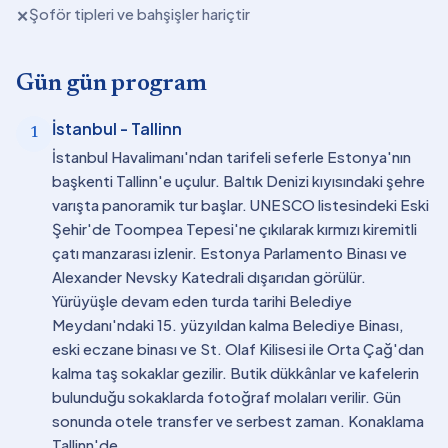
Şoför tipleri ve bahşişler hariçtir
✕
Gün gün program
İstanbul - Tallinn
1
İstanbul Havalimanı'ndan tarifeli seferle Estonya'nın
başkenti Tallinn'e uçulur. Baltık Denizi kıyısındaki şehre
varışta panoramik tur başlar. UNESCO listesindeki Eski
Şehir'de Toompea Tepesi'ne çıkılarak kırmızı kiremitli
çatı manzarası izlenir. Estonya Parlamento Binası ve
Alexander Nevsky Katedrali dışarıdan görülür.
Yürüyüşle devam eden turda tarihi Belediye
Meydanı'ndaki 15. yüzyıldan kalma Belediye Binası,
eski eczane binası ve St. Olaf Kilisesi ile Orta Çağ'dan
kalma taş sokaklar gezilir. Butik dükkânlar ve kafelerin
bulunduğu sokaklarda fotoğraf molaları verilir. Gün
sonunda otele transfer ve serbest zaman. Konaklama
Tallinn'de.