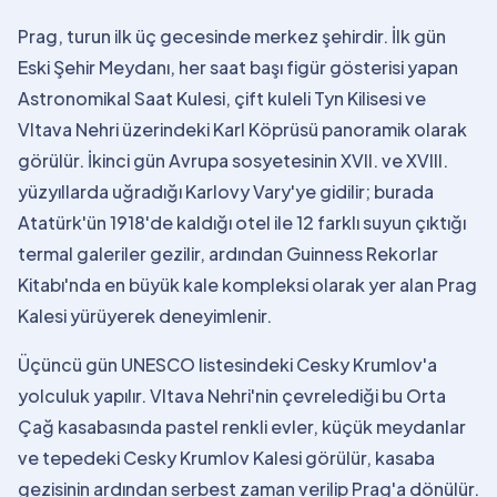
Prag, turun ilk üç gecesinde merkez şehirdir. İlk gün
Eski Şehir Meydanı, her saat başı figür gösterisi yapan
Astronomikal Saat Kulesi, çift kuleli Tyn Kilisesi ve
Vltava Nehri üzerindeki Karl Köprüsü panoramik olarak
görülür. İkinci gün Avrupa sosyetesinin XVII. ve XVIII.
yüzyıllarda uğradığı Karlovy Vary'ye gidilir; burada
Atatürk'ün 1918'de kaldığı otel ile 12 farklı suyun çıktığı
termal galeriler gezilir, ardından Guinness Rekorlar
Kitabı'nda en büyük kale kompleksi olarak yer alan Prag
Kalesi yürüyerek deneyimlenir.
Üçüncü gün UNESCO listesindeki Cesky Krumlov'a
yolculuk yapılır. Vltava Nehri'nin çevrelediği bu Orta
Çağ kasabasında pastel renkli evler, küçük meydanlar
ve tepedeki Cesky Krumlov Kalesi görülür, kasaba
gezisinin ardından serbest zaman verilip Prag'a dönülür.