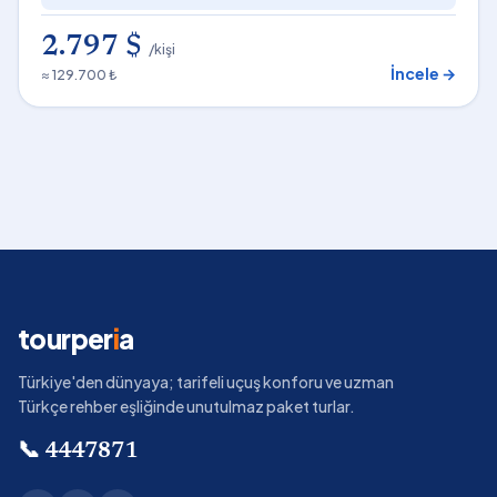
2.797 $
/kişi
İncele →
≈ 129.700 ₺
tourper
i
a
Türkiye'den dünyaya; tarifeli uçuş konforu ve uzman
Türkçe rehber eşliğinde unutulmaz paket turlar.
📞
4447871