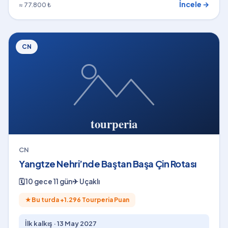
İncele →
≈ 77.800 ₺
CN
CN
Yangtze Nehri’nde Baştan Başa Çin Rotası
🗓
10 gece 11 gün
✈
Uçaklı
★
Bu turda +
1.296
Tourperia Puan
İlk kalkış ·
13 May 2027