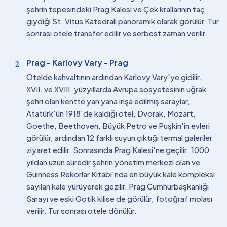
şehrin tepesindeki Prag Kalesi ve Çek krallarının taç
giydiği St. Vitus Katedrali panoramik olarak görülür. Tur
sonrası otele transfer edilir ve serbest zaman verilir.
Prag - Karlovy Vary - Prag
2
Otelde kahvaltının ardından Karlovy Vary'ye gidilir.
XVII. ve XVIII. yüzyıllarda Avrupa sosyetesinin uğrak
şehri olan kentte yan yana inşa edilmiş saraylar,
Atatürk'ün 1918'de kaldığı otel, Dvorak, Mozart,
Goethe, Beethoven, Büyük Petro ve Puşkin'in evleri
görülür, ardından 12 farklı suyun çıktığı termal galeriler
ziyaret edilir. Sonrasında Prag Kalesi'ne geçilir; 1000
yıldan uzun süredir şehrin yönetim merkezi olan ve
Guinness Rekorlar Kitabı'nda en büyük kale kompleksi
sayılan kale yürüyerek gezilir. Prag Cumhurbaşkanlığı
Sarayı ve eski Gotik kilise de görülür, fotoğraf molası
verilir. Tur sonrası otele dönülür.