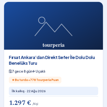
Fırsat Ankara’dan Direkt Sefer İle Dolu Dolu
Benelüks Turu
🗓
7 gece 8 gün
✈
Uçaklı
★
Bu turda +
778
Tourperia Puan
İlk kalkış ·
22 Ağu 2026
1.297 €
/kişi