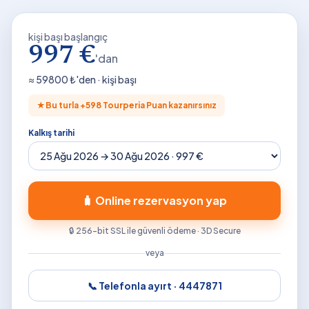
kişi başı başlangıç
997 €
'dan
≈
59800
₺'den · kişi başı
★
Bu turla +
598
Tourperia Puan kazanırsınız
Kalkış tarihi
🧳 Online rezervasyon yap
🔒 256-bit SSL ile güvenli ödeme · 3D Secure
veya
📞 Telefonla ayırt ·
4447871