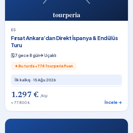
ES
Fırsat Ankara’dan Direkt İspanya & Endülüs
Turu
🗓
7 gece 8 gün
✈
Uçaklı
★
Bu turda +
778
Tourperia Puan
İlk kalkış ·
15 Ağu 2026
1.297 €
/kişi
İncele →
≈ 77.800 ₺