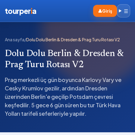
tourper
i
a
☰
👤
Giriş
Ana sayfa
/
Dolu Dolu Berlin & Dresden & Prag Turu Rotası V2
Dolu Dolu Berlin & Dresden &
Prag Turu Rotası V2
Prag merkezli üç gün boyunca Karlovy Vary ve
Cesky Krumlov gezilir, ardından Dresden
üzerinden Berlin'e geçilip Potsdam çevresi
keşfedilir. 5 gece 6 gün süren bu tur Türk Hava
Yolları tarifeli seferleriyle yapılır.