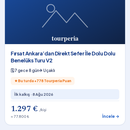
Fırsat Ankara’dan Direkt Sefer İle Dolu Dolu
Benelüks Turu V2
🗓
7 gece 8 gün
✈
Uçaklı
★
Bu turda +
778
Tourperia Puan
İlk kalkış ·
8 Ağu 2026
1.297 €
/kişi
İncele →
≈ 77.800 ₺