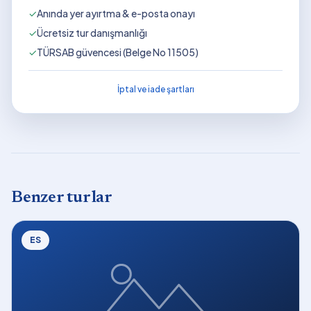
✓
Anında yer ayırtma & e-posta onayı
✓
Ücretsiz tur danışmanlığı
✓
TÜRSAB güvencesi (Belge No 11505)
İptal ve iade şartları
Benzer turlar
ES