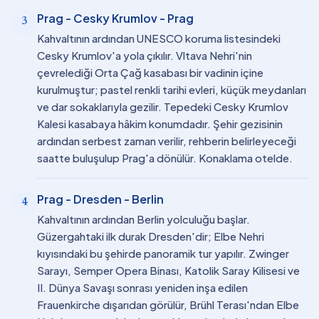
Prag - Cesky Krumlov - Prag
3
Kahvaltının ardından UNESCO koruma listesindeki
Cesky Krumlov'a yola çıkılır. Vltava Nehri'nin
çevrelediği Orta Çağ kasabası bir vadinin içine
kurulmuştur; pastel renkli tarihi evleri, küçük meydanları
ve dar sokaklarıyla gezilir. Tepedeki Cesky Krumlov
Kalesi kasabaya hâkim konumdadır. Şehir gezisinin
ardından serbest zaman verilir, rehberin belirleyeceği
saatte buluşulup Prag'a dönülür. Konaklama otelde.
Prag - Dresden - Berlin
4
Kahvaltının ardından Berlin yolculuğu başlar.
Güzergahtaki ilk durak Dresden'dir; Elbe Nehri
kıyısındaki bu şehirde panoramik tur yapılır. Zwinger
Sarayı, Semper Opera Binası, Katolik Saray Kilisesi ve
II. Dünya Savaşı sonrası yeniden inşa edilen
Frauenkirche dışarıdan görülür, Brühl Terası'ndan Elbe