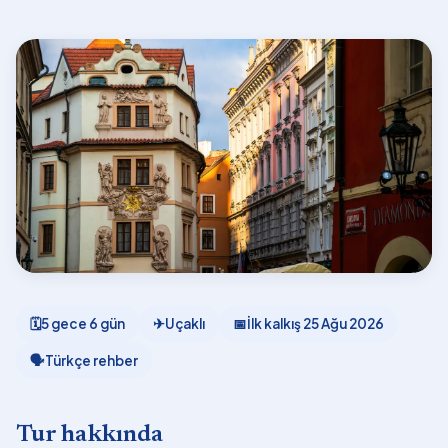
🗓
5 gece 6 gün
✈
Uçaklı
📅
İlk kalkış
25 Ağu 2026
🗣
Türkçe rehber
Tur hakkında