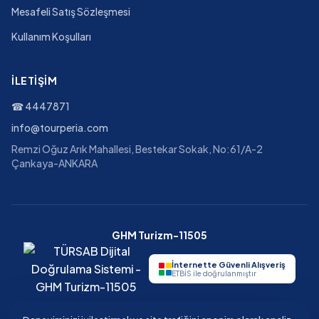
Mesafeli Satış Sözleşmesi
Kullanım Koşulları
İLETIŞIM
☎
4447871
info@tourperia.com
Remzi Oğuz Arık Mahallesi, Bestekar Sokak, No:61/A-2
Çankaya-ANKARA
GHM Turizm-11505
İnternette Güvenli Alışveriş
ETBİS ile doğrulanmıştır