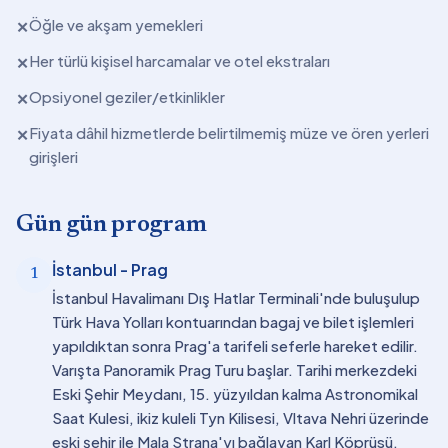
Öğle ve akşam yemekleri
✕
Her türlü kişisel harcamalar ve otel ekstraları
✕
Opsiyonel geziler/etkinlikler
✕
Fiyata dâhil hizmetlerde belirtilmemiş müze ve ören yerleri
✕
girişleri
Gün gün program
İstanbul - Prag
1
İstanbul Havalimanı Dış Hatlar Terminali'nde buluşulup
Türk Hava Yolları kontuarından bagaj ve bilet işlemleri
yapıldıktan sonra Prag'a tarifeli seferle hareket edilir.
Varışta Panoramik Prag Turu başlar. Tarihi merkezdeki
Eski Şehir Meydanı, 15. yüzyıldan kalma Astronomikal
Saat Kulesi, ikiz kuleli Tyn Kilisesi, Vltava Nehri üzerinde
eski şehir ile Mala Strana'yı bağlayan Karl Köprüsü,