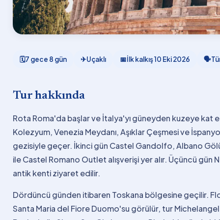
🗓
7 gece 8 gün
✈
Uçaklı
📅
İlk kalkış
10 Eki 2026
🗣
Tü
Tur hakkında
Rota Roma'da başlar ve İtalya'yı güneyden kuzeye kat e
Kolezyum, Venezia Meydanı, Aşıklar Çeşmesi ve İspanyol
gezisiyle geçer. İkinci gün Castel Gandolfo, Albano Göl
ile Castel Romano Outlet alışverişi yer alır. Üçüncü gün 
antik kenti ziyaret edilir.
Dördüncü günden itibaren Toskana bölgesine geçilir. Fl
Santa Maria del Fiore Duomo'su görülür, tur Michelange