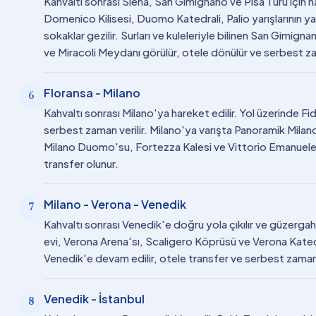
Kahvaltı sonrası Siena, San Gimignano ve Pisa Turu için 
Domenico Kilisesi, Duomo Katedrali, Palio yarışlarının 
sokaklar gezilir. Surları ve kuleleriyle bilinen San Gimigna
ve Miracoli Meydanı görülür, otele dönülür ve serbest zam
Floransa - Milano
6
Kahvaltı sonrası Milano'ya hareket edilir. Yol üzerinde Fi
serbest zaman verilir. Milano'ya varışta Panoramik Milano Ş
Milano Duomo'su, Fortezza Kalesi ve Vittorio Emanuele G
transfer olunur.
Milano - Verona - Venedik
7
Kahvaltı sonrası Venedik'e doğru yola çıkılır ve güzerga
evi, Verona Arena'sı, Scaligero Köprüsü ve Verona Katedr
Venedik'e devam edilir, otele transfer ve serbest zaman v
Venedik - İstanbul
8