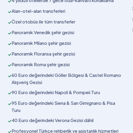
4 yıldızlı otellerde 7 gece oda-kahvaltı konaklama
✓
Alan-otel-alan transferleri
✓
Özel otobüs ile tüm transferler
✓
Panoramik Venedik şehir gezisi
✓
Panoramik Milano şehir gezisi
✓
Panoramik Floransa şehir gezisi
✓
Panoramik Roma şehir gezisi
✓
60 Euro değerindeki Göller Bölgesi & Castel Romano
✓
Alışveriş Gezisi
90 Euro değerindeki Napoli & Pompeii Turu
✓
95 Euro değerindeki Siena & San Gimignano & Pisa
✓
Turu
40 Euro değerindeki Verona Gezisi dâhil
✓
Profesyonel Türkçe rehberlik ve asistanlık hizmetleri
✓