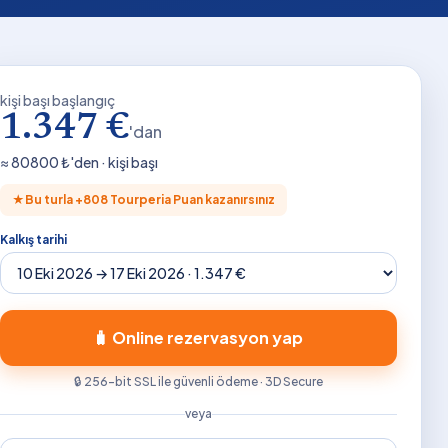
kişi başı başlangıç
1.347 €
'dan
≈
80800
₺'den · kişi başı
★
Bu turla +
808
Tourperia Puan kazanırsınız
Kalkış tarihi
🧳 Online rezervasyon yap
🔒 256-bit SSL ile güvenli ödeme · 3D Secure
veya