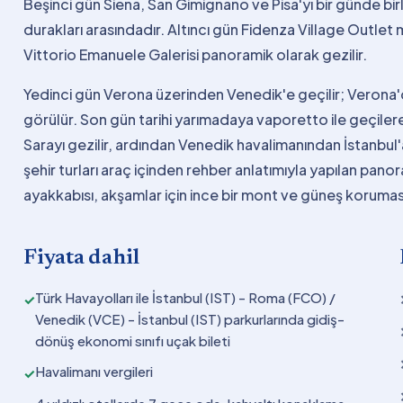
Beşinci gün Siena, San Gimignano ve Pisa'yı bir günde birl
durakları arasındadır. Altıncı gün Fidenza Village Outlet 
Vittorio Emanuele Galerisi panoramik olarak gezilir.
Yedinci gün Verona üzerinden Venedik'e geçilir; Verona'd
görülür. Son gün tarihi yarımadaya vaporetto ile geçile
Sarayı gezilir, ardından Venedik havalimanından İstanbul
şehir turları araç içinden rehber anlatımıyla yapılan pan
ayakkabısı, akşamlar için ince bir mont ve güneş korumas
Fiyata dahil
Türk Havayolları ile İstanbul (IST) - Roma (FCO) /
✓
Venedik (VCE) - İstanbul (IST) parkurlarında gidiş-
dönüş ekonomi sınıfı uçak bileti
Havalimanı vergileri
✓