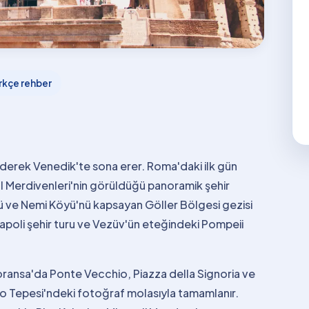
rkçe rehber
derek Venedik'te sona erer. Roma'daki ilk gün
 Merdivenleri'nin görüldüğü panoramik şehir
ü ve Nemi Köyü'nü kapsayan Göller Bölgesi gezisi
Napoli şehir turu ve Vezüv'ün eteğindeki Pompeii
oransa'da Ponte Vecchio, Piazza della Signoria ve
lo Tepesi'ndeki fotoğraf molasıyla tamamlanır.