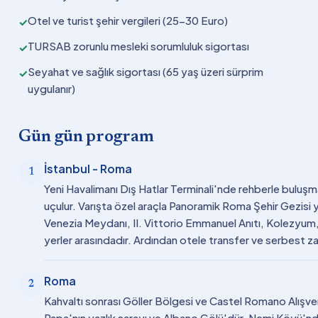
Otel ve turist şehir vergileri (25-30 Euro)
✓
TURSAB zorunlu mesleki sorumluluk sigortası
✓
Seyahat ve sağlık sigortası (65 yaş üzeri sürprim
✓
uygulanır)
Gün gün program
İstanbul - Roma
1
Yeni Havalimanı Dış Hatlar Terminali'nde rehberle buluşma
uçulur. Varışta özel araçla Panoramik Roma Şehir Gezisi y
Venezia Meydanı, II. Vittorio Emmanuel Anıtı, Kolezyum,
yerler arasındadır. Ardından otele transfer ve serbest 
Roma
2
Kahvaltı sonrası Göller Bölgesi ve Castel Romano Alışveri
Papa'nın yazlık sarayı ve Albano Gölü'dür. Nemi Köyü'nde