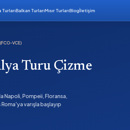
 Turları
Balkan Turları
Mısır Turları
Blog
İletişim
ı (FCO-VCE)
alya Turu Çizme
 Napoli, Pompeii, Floransa,
ş Roma'ya varışla başlayıp