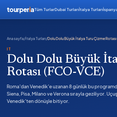
tourper
i
a
Tüm Turlar
Dubai Turları
İtalya Turları
İspanya
Ana sayfa
/
İtalya Turları
/
Dolu Dolu Büyük İtalya Turu Çizme Rotas
IT
Dolu Dolu Büyük İt
Rotası (FCO-VCE)
Roma'dan Venedik'e uzanan 8 günlük bu programda
Siena, Pisa, Milano ve Verona sırayla geziliyor. Uçu
Venedik'ten dönüşle bitiyor.