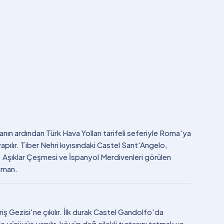
nın ardından Türk Hava Yolları tarifeli seferiyle Roma'ya
apılır. Tiber Nehri kıyısındaki Castel Sant'Angelo,
 Aşıklar Çeşmesi ve İspanyol Merdivenleri görülen
zaman.
ş Gezisi'ne çıkılır. İlk durak Castel Gandolfo'da
 yürüyüş yapılır, köyün dağ çilekli turtasını tatmak ve