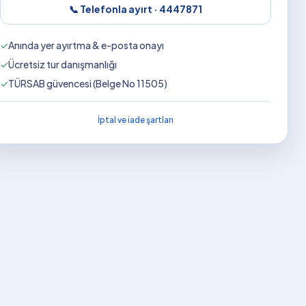
📞 Telefonla ayırt ·
4447871
✓
Anında yer ayırtma & e-posta onayı
✓
Ücretsiz tur danışmanlığı
✓
TÜRSAB güvencesi (Belge No 11505)
İptal ve iade şartları