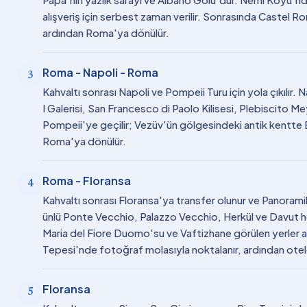
alışveriş için serbest zaman verilir. Sonrasında Castel Ro
ardından Roma'ya dönülür.
Roma - Napoli - Roma
3
Kahvaltı sonrası Napoli ve Pompeii Turu için yola çıkılır
I Galerisi, San Francesco di Paolo Kilisesi, Plebiscito M
Pompeii'ye geçilir; Vezüv'ün gölgesindeki antik kentte Ba
Roma'ya dönülür.
Roma - Floransa
4
Kahvaltı sonrası Floransa'ya transfer olunur ve Panoramik
ünlü Ponte Vecchio, Palazzo Vecchio, Herkül ve Davut he
Maria del Fiore Duomo'su ve Vaftizhane görülen yerler ar
Tepesi'nde fotoğraf molasıyla noktalanır, ardından ote
Floransa
5