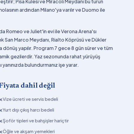
eştirir; Pisa Kulesi ve Miracoli Meydanı bu turun
molasının ardından Milano'ya varılır ve Duomo ile
a Romeo ve Juliet'in evi ile Verona Arena'sı
rek San Marco Meydanı, Rialto Köprüsü ve Dükler
'a dönüş yapılır. Program 7 gece 8 gün sürer ve tüm
oramik gezilerdir. Yaz sezonunda rahat yürüyüş
ı yanınızda bulundurmanız işe yarar.
Fiyata dahil değil
Vize ücreti ve servis bedeli
✕
Yurt dışı çıkış harcı bedeli
✕
Şoför tipleri ve bahşişler hariçtir
✕
Öğle ve akşam yemekleri
✕