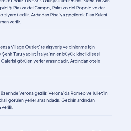
hareket edilir. UNESCO dünya kültür mirası Siena'da San
yapıldığı Piazza del Campo, Palazzo del Popolo ve dar
no ziyaret edilir. Ardından Pisa'ya geçilerek Pisa Kulesi
an verilir.
denza Village Outlet'te alışveriş ve dinlenme için
ehir Turu yapılır; İtalya'nın en büyük ikinci kilisesi
alerisi görülen yerler arasındadır. Ardından otele
h üzerinde Verona gezilir. Verona'da Romeo ve Juliet'in
ali görülen yerler arasındadır. Gezinin ardından
erilir.