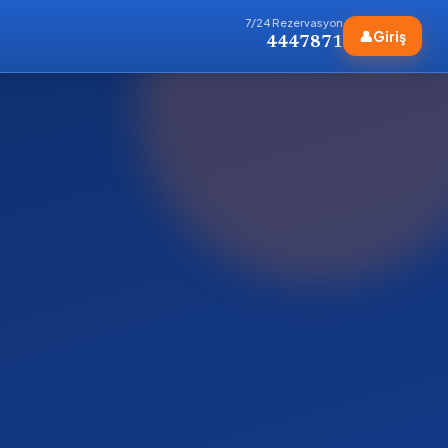
7/24 Rezervasyon
👤
Giriş
4447871