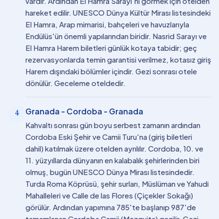
vardır. Ardından El Hamra Sarayı'nı görmek için otelden
hareket edilir. UNESCO Dünya Kültür Mirası listesindeki
El Hamra, Arap mimarisi, bahçeleri ve havuzlarıyla
Endülüs'ün önemli yapılarından biridir. Nasrid Sarayı ve
El Hamra Harem biletleri günlük kotaya tabidir; geç
rezervasyonlarda temin garantisi verilmez, kotasız giriş
Harem dışındaki bölümler içindir. Gezi sonrası otele
dönülür. Geceleme oteldedir.
Granada - Cordoba - Granada
4
Kahvaltı sonrası gün boyu serbest zamanın ardından
Cordoba Eski Şehir ve Camii Turu'na (giriş biletleri
dahil) katılmak üzere otelden ayrılılır. Cordoba, 10. ve
11. yüzyıllarda dünyanın en kalabalık şehirlerinden biri
olmuş, bugün UNESCO Dünya Mirası listesindedir.
Turda Roma Köprüsü, şehir surları, Müslüman ve Yahudi
Mahalleleri ve Calle de las Flores (Çiçekler Sokağı)
görülür. Ardından yapımına 785'te başlanıp 987'de
tamamlanan Cordoba Camii (Mezquita) gezilir. Gezi