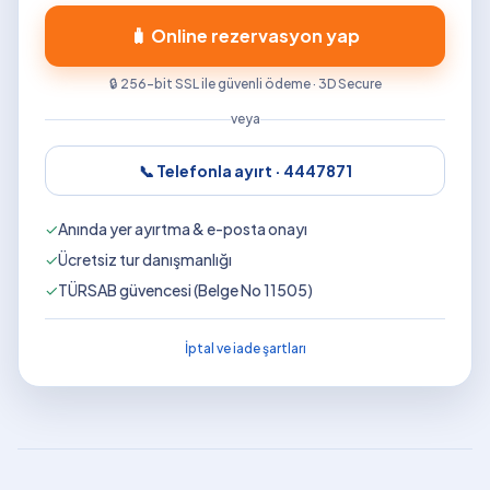
🧳 Online rezervasyon yap
🔒 256-bit SSL ile güvenli ödeme · 3D Secure
veya
📞 Telefonla ayırt ·
4447871
✓
Anında yer ayırtma & e-posta onayı
✓
Ücretsiz tur danışmanlığı
✓
TÜRSAB güvencesi (Belge No 11505)
İptal ve iade şartları