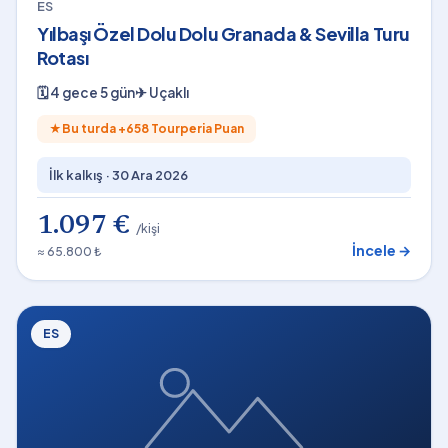
ES
Yılbaşı Özel Dolu Dolu Granada & Sevilla Turu
Rotası
🗓
4 gece 5 gün
✈
Uçaklı
★
Bu turda +
658
Tourperia Puan
İlk kalkış ·
30 Ara 2026
1.097 €
/kişi
İncele →
≈ 65.800 ₺
ES