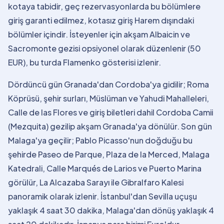
kotaya tabidir, geç rezervasyonlarda bu bölümlere
giriş garanti edilmez, kotasız giriş Harem dışındaki
bölümler içindir. İsteyenler için akşam Albaicin ve
Sacromonte gezisi opsiyonel olarak düzenlenir (50
EUR), bu turda Flamenko gösterisi izlenir.
Dördüncü gün Granada'dan Cordoba'ya gidilir; Roma
Köprüsü, şehir surları, Müslüman ve Yahudi Mahalleleri,
Calle de las Flores ve giriş biletleri dahil Cordoba Camii
(Mezquita) gezilip akşam Granada'ya dönülür. Son gün
Malaga'ya geçilir; Pablo Picasso'nun doğduğu bu
şehirde Paseo de Parque, Plaza de la Merced, Malaga
Katedrali, Calle Marqués de Larios ve Puerto Marina
görülür, La Alcazaba Sarayı ile Gibralfaro Kalesi
panoramik olarak izlenir. İstanbul'dan Sevilla uçuşu
yaklaşık 4 saat 30 dakika, Malaga'dan dönüş yaklaşık 4