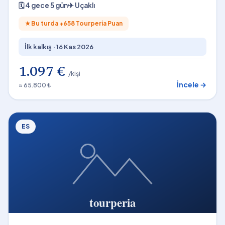
🗓
4 gece 5 gün
✈
Uçaklı
★
Bu turda +
658
Tourperia Puan
İlk kalkış ·
16 Kas 2026
1.097 €
/kişi
İncele →
≈ 65.800 ₺
ES