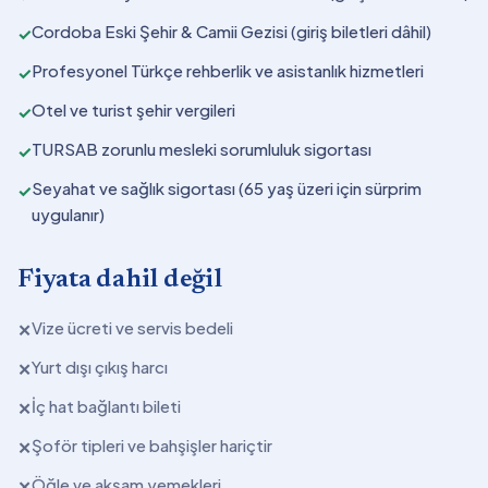
Cordoba Eski Şehir & Camii Gezisi (giriş biletleri dâhil)
✓
Profesyonel Türkçe rehberlik ve asistanlık hizmetleri
✓
Otel ve turist şehir vergileri
✓
TURSAB zorunlu mesleki sorumluluk sigortası
✓
Seyahat ve sağlık sigortası (65 yaş üzeri için sürprim
✓
uygulanır)
Fiyata dahil değil
Vize ücreti ve servis bedeli
✕
Yurt dışı çıkış harcı
✕
İç hat bağlantı bileti
✕
Şoför tipleri ve bahşişler hariçtir
✕
Öğle ve akşam yemekleri
✕