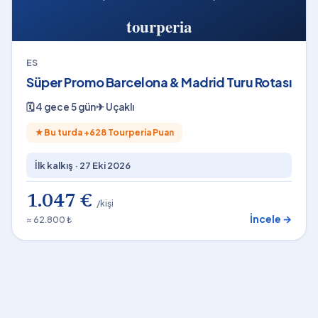
ES
Süper Promo Barcelona & Madrid Turu Rotası
🗓
4 gece 5 gün
✈
Uçaklı
★
Bu turda +
628
Tourperia Puan
İlk kalkış ·
27 Eki 2026
1.047 €
/kişi
İncele →
≈ 62.800 ₺