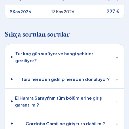
9 Kas 2026
13 Kas 2026
997 €
Sıkça sorulan sorular
Tur kaç gün sürüyor ve hangi şehirler
+
geziliyor?
Tura nereden gidilip nereden dönülüyor?
+
El Hamra Sarayı'nın tüm bölümlerine giriş
+
garanti mi?
Cordoba Camii'ne giriş tura dahil mi?
+