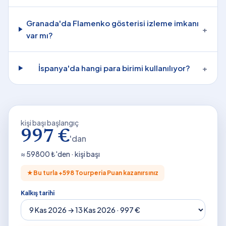
Granada'da Flamenko gösterisi izleme imkanı
+
var mı?
İspanya'da hangi para birimi kullanılıyor?
+
kişi başı başlangıç
997 €
'dan
≈
59800
₺'den · kişi başı
★
Bu turla +
598
Tourperia Puan kazanırsınız
Kalkış tarihi