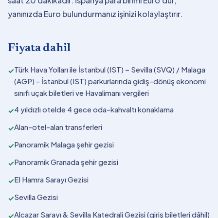
saat 20 dakikadır. İspanya para birimi Euro'dur,
yanınızda Euro bulundurmanız işinizi kolaylaştırır.
Fiyata dahil
Türk Hava Yolları ile İstanbul (IST) – Sevilla (SVQ) / Malaga
✓
(AGP) - İstanbul (IST) parkurlarında gidiş-dönüş ekonomi
sınıfı uçak biletleri ve Havalimanı vergileri
4 yıldızlı otelde 4 gece oda-kahvaltı konaklama
✓
Alan-otel-alan transferleri
✓
Panoramik Malaga şehir gezisi
✓
Panoramik Granada şehir gezisi
✓
El Hamra Sarayı Gezisi
✓
Sevilla Gezisi
✓
Alcazar Sarayı & Sevilla Katedrali Gezisi (giriş biletleri dâhil)
✓