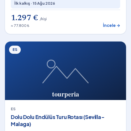
İlk kalkış ·
15 Ağu 2026
1.297 €
/kişi
İncele →
≈ 77.800 ₺
ES
ES
Dolu Dolu Endülüs Turu Rotası (Sevilla-
Malaga)