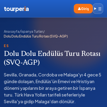
tourper
i
a
☰
👤
Giriş
Ana sayfa
/
İspanya Turları
/
Dolu Dolu Endülüs Turu Rotası (SVQ-AGP)
ES
Dolu Dolu Endülüs Turu Rotası
(SVQ-AGP)
Sevilla, Granada, Cordoba ve Malaga'yı 4 gece 5
günde dolaşan, Endülüs'ün Emevi ve Hristiyan
dönemi yapılarını bir araya getiren bir İspanya
turu. Türk Hava Yolları tarifeli seferleriyle
Sevilla'ya gidip Malaga'dan dönülür.