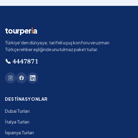
tourper
i
a
Türkiye'den dünyaya; tarifeli uçuş konforu ve uzman
Türkçe rehber eşliğinde unutulmaz paket turlar.
📞
4447871
DESTINASYONLAR
Dubai Turları
İtalya Turları
İspanya Turları