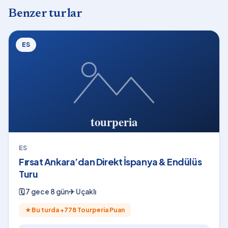
Benzer turlar
ES
ES
Fırsat Ankara’dan Direkt İspanya & Endülüs
Turu
🗓
7 gece 8 gün
✈
Uçaklı
★
Bu turda +
778
Tourperia Puan