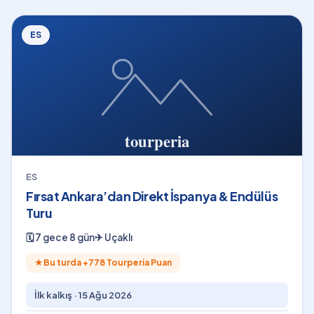
ES
ES
Fırsat Ankara’dan Direkt İspanya & Endülüs
Turu
🗓
7 gece 8 gün
✈
Uçaklı
★
Bu turda +
778
Tourperia Puan
İlk kalkış ·
15 Ağu 2026