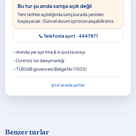
Bu tur şu anda satışa açık değil
Yeni tarihler açıldığında satış burada yeniden
başlayacak. Güncel durum için bize ulaşabilirsiniz.
📞 Telefonla ayırt ·
4447871
✓
Anında yer ayırtma & e-posta onayı
✓
Ücretsiz tur danışmanlığı
✓
TÜRSAB güvencesi (Belge No 11505)
İptal ve iade şartları
Benzer turlar