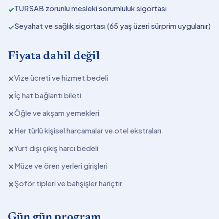
TURSAB zorunlu mesleki sorumluluk sigortası
✓
Seyahat ve sağlık sigortası (65 yaş üzeri sürprim uygulanır)
✓
Fiyata dahil değil
Vize ücreti ve hizmet bedeli
✕
İç hat bağlantı bileti
✕
Öğle ve akşam yemekleri
✕
Her türlü kişisel harcamalar ve otel ekstraları
✕
Yurt dışı çıkış harcı bedeli
✕
Müze ve ören yerleri girişleri
✕
Şoför tipleri ve bahşişler hariçtir
✕
Gün gün program