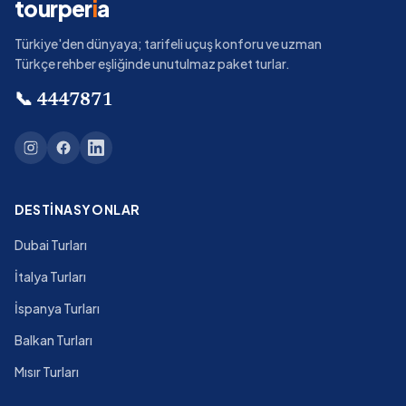
tourper
i
a
Türkiye'den dünyaya; tarifeli uçuş konforu ve uzman
Türkçe rehber eşliğinde unutulmaz paket turlar.
📞
4447871
DESTINASYONLAR
Dubai Turları
İtalya Turları
İspanya Turları
Balkan Turları
Mısır Turları