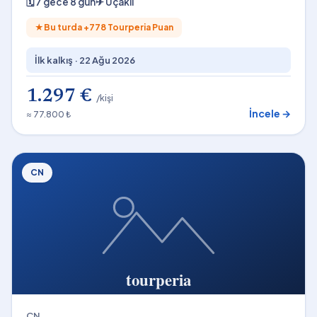
🗓
7 gece 8 gün
✈
Uçaklı
★
Bu turda +
778
Tourperia Puan
İlk kalkış ·
22 Ağu 2026
1.297 €
/kişi
İncele →
≈ 77.800 ₺
CN
CN