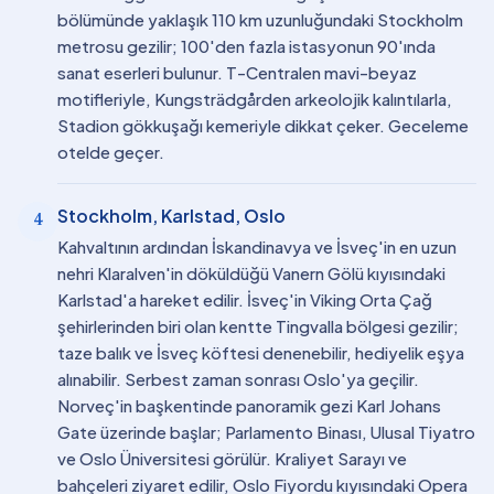
bölümünde yaklaşık 110 km uzunluğundaki Stockholm
metrosu gezilir; 100'den fazla istasyonun 90'ında
sanat eserleri bulunur. T-Centralen mavi-beyaz
motifleriyle, Kungsträdgården arkeolojik kalıntılarla,
Stadion gökkuşağı kemeriyle dikkat çeker. Geceleme
otelde geçer.
Stockholm, Karlstad, Oslo
4
Kahvaltının ardından İskandinavya ve İsveç'in en uzun
nehri Klaralven'in döküldüğü Vanern Gölü kıyısındaki
Karlstad'a hareket edilir. İsveç'in Viking Orta Çağ
şehirlerinden biri olan kentte Tingvalla bölgesi gezilir;
taze balık ve İsveç köftesi denenebilir, hediyelik eşya
alınabilir. Serbest zaman sonrası Oslo'ya geçilir.
Norveç'in başkentinde panoramik gezi Karl Johans
Gate üzerinde başlar; Parlamento Binası, Ulusal Tiyatro
ve Oslo Üniversitesi görülür. Kraliyet Sarayı ve
bahçeleri ziyaret edilir, Oslo Fiyordu kıyısındaki Opera