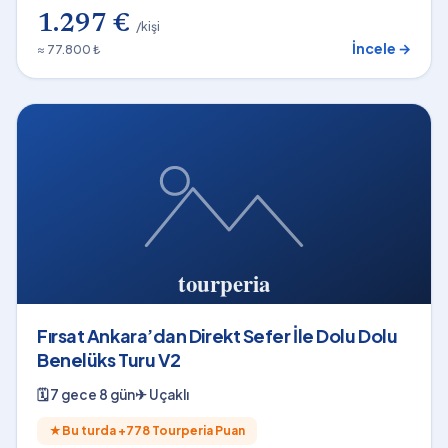
1.297 €
/kişi
İncele →
≈ 77.800 ₺
Fırsat Ankara’dan Direkt Sefer İle Dolu Dolu
Benelüks Turu V2
🗓
7 gece 8 gün
✈
Uçaklı
★
Bu turda +
778
Tourperia Puan