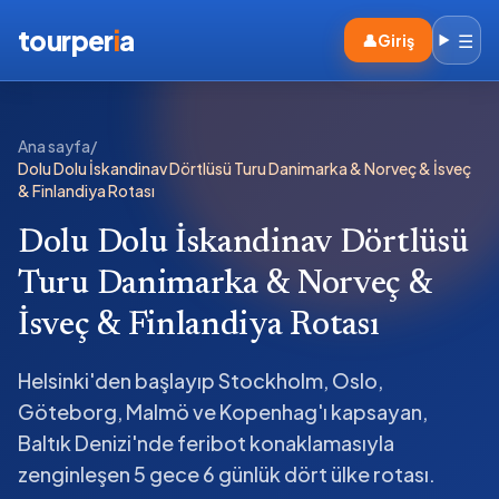
tourper
i
a
☰
👤
Giriş
Ana sayfa
/
Dolu Dolu İskandinav Dörtlüsü Turu Danimarka & Norveç & İsveç
& Finlandiya Rotası
Dolu Dolu İskandinav Dörtlüsü
Turu Danimarka & Norveç &
İsveç & Finlandiya Rotası
Helsinki'den başlayıp Stockholm, Oslo,
Göteborg, Malmö ve Kopenhag'ı kapsayan,
Baltık Denizi'nde feribot konaklamasıyla
zenginleşen 5 gece 6 günlük dört ülke rotası.