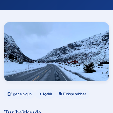
🗓
5 gece 6 gün
✈
Uçaklı
🗣
Türkçe rehber
Tur hakkında