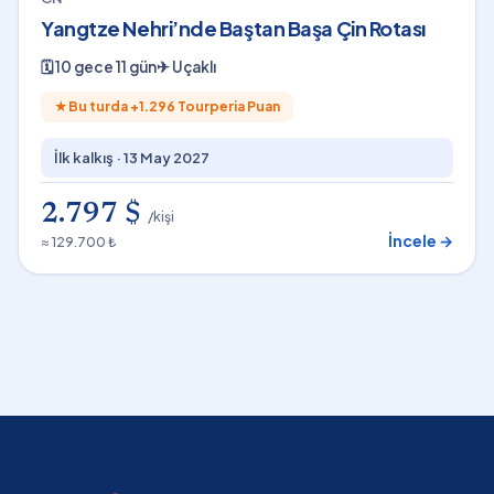
Yangtze Nehri’nde Baştan Başa Çin Rotası
🗓
10 gece 11 gün
✈
Uçaklı
★
Bu turda +
1.296
Tourperia Puan
İlk kalkış ·
13 May 2027
2.797 $
/kişi
İncele →
≈ 129.700 ₺