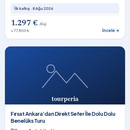
İlk kalkış ·
8 Ağu 2026
1.297 €
/kişi
İncele →
≈ 77.800 ₺
Fırsat Ankara’dan Direkt Sefer İle Dolu Dolu
Benelüks Turu