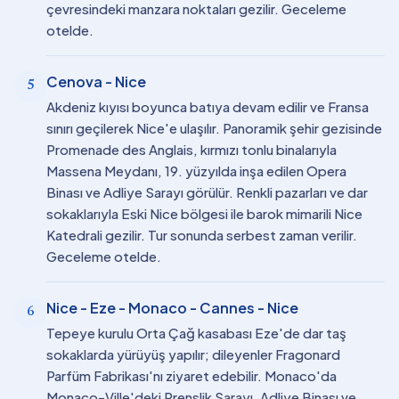
çevresindeki manzara noktaları gezilir. Geceleme
otelde.
Cenova - Nice
5
Akdeniz kıyısı boyunca batıya devam edilir ve Fransa
sınırı geçilerek Nice'e ulaşılır. Panoramik şehir gezisinde
Promenade des Anglais, kırmızı tonlu binalarıyla
Massena Meydanı, 19. yüzyılda inşa edilen Opera
Binası ve Adliye Sarayı görülür. Renkli pazarları ve dar
sokaklarıyla Eski Nice bölgesi ile barok mimarili Nice
Katedrali gezilir. Tur sonunda serbest zaman verilir.
Geceleme otelde.
Nice - Eze - Monaco - Cannes - Nice
6
Tepeye kurulu Orta Çağ kasabası Eze'de dar taş
sokaklarda yürüyüş yapılır; dileyenler Fragonard
Parfüm Fabrikası'nı ziyaret edebilir. Monaco'da
Monaco-Ville'deki Prenslik Sarayı, Adliye Binası ve