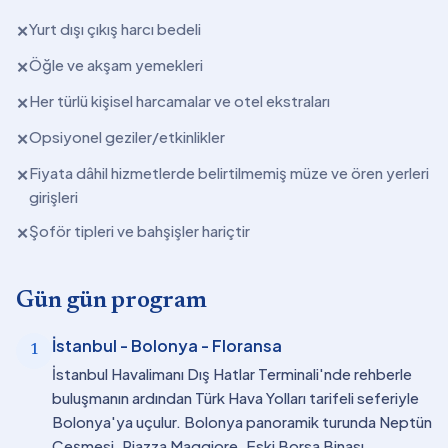
Yurt dışı çıkış harcı bedeli
✕
Öğle ve akşam yemekleri
✕
Her türlü kişisel harcamalar ve otel ekstraları
✕
Opsiyonel geziler/etkinlikler
✕
Fiyata dâhil hizmetlerde belirtilmemiş müze ve ören yerleri
✕
girişleri
Şoför tipleri ve bahşişler hariçtir
✕
Gün gün program
İstanbul - Bolonya - Floransa
1
İstanbul Havalimanı Dış Hatlar Terminali'nde rehberle
buluşmanın ardından Türk Hava Yolları tarifeli seferiyle
Bolonya'ya uçulur. Bolonya panoramik turunda Neptün
Çeşmesi, Piazza Maggiore, Eski Borsa Binası,