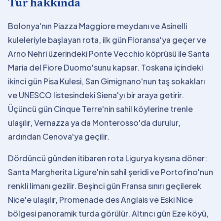
Tur hakkında
Bolonya'nın Piazza Maggiore meydanı ve Asinelli
kuleleriyle başlayan rota, ilk gün Floransa'ya geçer ve
Arno Nehri üzerindeki Ponte Vecchio köprüsü ile Santa
Maria del Fiore Duomo'sunu kapsar. Toskana içindeki
ikinci gün Pisa Kulesi, San Gimignano'nun taş sokakları
ve UNESCO listesindeki Siena'yı bir araya getirir.
Üçüncü gün Cinque Terre'nin sahil köylerine trenle
ulaşılır, Vernazza ya da Monterosso'da durulur,
ardından Cenova'ya geçilir.
Dördüncü günden itibaren rota Ligurya kıyısına döner:
Santa Margherita Ligure'nin sahil şeridi ve Portofino'nun
renkli limanı gezilir. Beşinci gün Fransa sınırı geçilerek
Nice'e ulaşılır, Promenade des Anglais ve Eski Nice
bölgesi panoramik turda görülür. Altıncı gün Eze köyü,