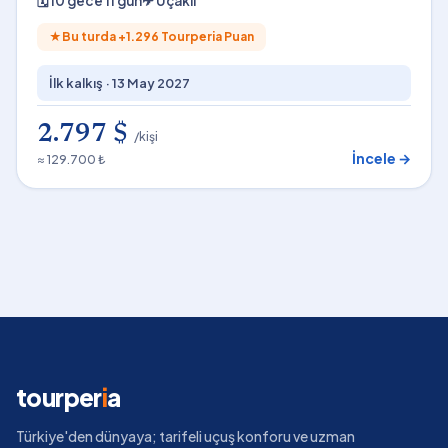
🗓
10 gece 11 gün
✈
Uçaklı
★
Bu turda +
1.296
Tourperia Puan
İlk kalkış ·
13 May 2027
2.797 $
/kişi
İncele →
≈ 129.700 ₺
tourper
i
a
Türkiye'den dünyaya; tarifeli uçuş konforu ve uzman