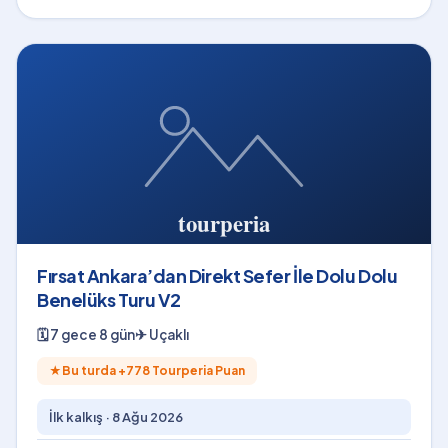
Fırsat Ankara’dan Direkt Sefer İle Dolu Dolu
Benelüks Turu V2
🗓
7 gece 8 gün
✈
Uçaklı
★
Bu turda +
778
Tourperia Puan
İlk kalkış ·
8 Ağu 2026