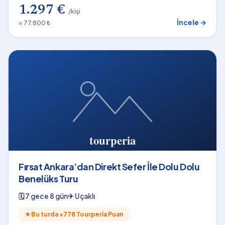
1.297 €
/kişi
İncele →
≈ 77.800 ₺
Fırsat Ankara’dan Direkt Sefer İle Dolu Dolu
Benelüks Turu
🗓
7 gece 8 gün
✈
Uçaklı
★
Bu turda +
778
Tourperia Puan