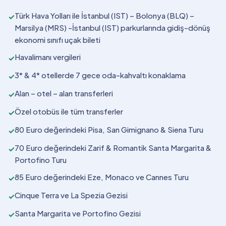
Türk Hava Yolları ile İstanbul (IST) – Bolonya (BLQ) –
✓
Marsilya (MRS) -İstanbul (IST) parkurlarında gidiş-dönüş
ekonomi sınıfı uçak bileti
Havalimanı vergileri
✓
3* & 4* otellerde 7 gece oda-kahvaltı konaklama
✓
Alan – otel – alan transferleri
✓
Özel otobüs ile tüm transferler
✓
80 Euro değerindeki Pisa, San Gimignano & Siena Turu
✓
70 Euro değerindeki Zarif & Romantik Santa Margarita &
✓
Portofino Turu
85 Euro değerindeki Eze, Monaco ve Cannes Turu
✓
Cinque Terra ve La Spezia Gezisi
✓
Santa Margarita ve Portofino Gezisi
✓