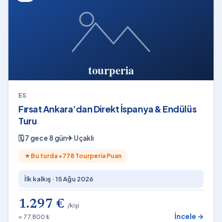
ES
Fırsat Ankara’dan Direkt İspanya & Endülüs
Turu
🗓
7 gece 8 gün
✈
Uçaklı
★
Bu turda +
778
Tourperia Puan
İlk kalkış ·
15 Ağu 2026
1.297 €
/kişi
İncele →
≈ 77.800 ₺