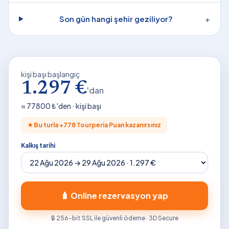
Son gün hangi şehir geziliyor?
+
kişi başı başlangıç
1.297 €
'dan
≈
77800
₺'den · kişi başı
★
Bu turla +
778
Tourperia Puan kazanırsınız
Kalkış tarihi
🧳 Online rezervasyon yap
🔒 256-bit SSL ile güvenli ödeme · 3D Secure