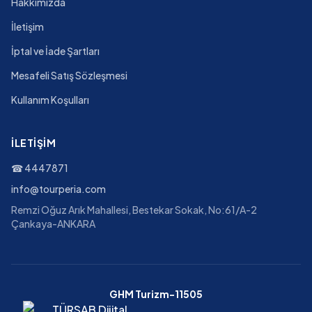
Hakkımızda
İletişim
İptal ve İade Şartları
Mesafeli Satış Sözleşmesi
Kullanım Koşulları
İLETIŞIM
☎
4447871
info@tourperia.com
Remzi Oğuz Arık Mahallesi, Bestekar Sokak, No:61/A-2
Çankaya-ANKARA
GHM Turizm-11505