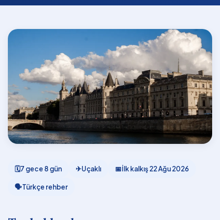
🗓
7 gece 8 gün
✈
Uçaklı
📅
İlk kalkış
22 Ağu 2026
🗣
Türkçe rehber