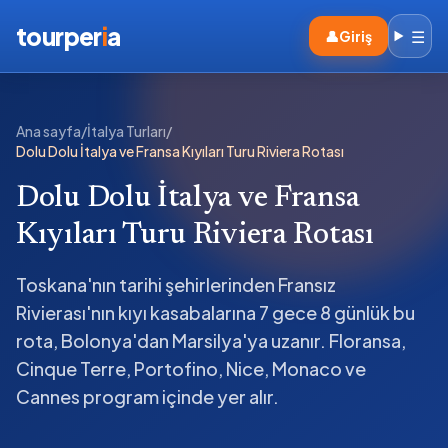
tourper
i
a
☰
👤
Giriş
Ana sayfa
/
İtalya Turları
/
Dolu Dolu İtalya ve Fransa Kıyıları Turu Riviera Rotası
Dolu Dolu İtalya ve Fransa
Kıyıları Turu Riviera Rotası
Toskana'nın tarihi şehirlerinden Fransız
Rivierası'nın kıyı kasabalarına 7 gece 8 günlük bu
rota, Bolonya'dan Marsilya'ya uzanır. Floransa,
Cinque Terre, Portofino, Nice, Monaco ve
Cannes program içinde yer alır.