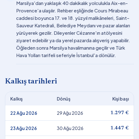
Marsilya'dan yaklaşık 40 dakikalık yolculukla Aix-en-
Provence'a ulaşılır. Rehber eşliğinde Cours Mirabeau
caddesi boyunca 17. ve 18. yüzyıl malikâneleri, Saint-
Sauveur Katedrali, Belediye Meydanı ve pazar alanları
yürüyerek gezilir. Dileyenler Cézanne'ın atölyesini
ziyaret edebilir ya da yerel pazarda alışveriş yapabilir.
Öğleden sonra Marsilya havalimanına geçilir ve Türk
Hava Yolları tarifeli seferiyle İstanbul'a dönülür.
Kalkış tarihleri
Kalkış
Dönüş
Kişi başı
22 Ağu 2026
29 Ağu 2026
1.297 €
23 Ağu 2026
30 Ağu 2026
1.447 €