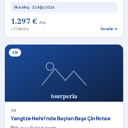
İlk kalkış ·
22 Ağu 2026
1.297 €
/kişi
İncele →
≈ 77.800 ₺
CN
CN
Yangtze Nehri’nde Baştan Başa Çin Rotası