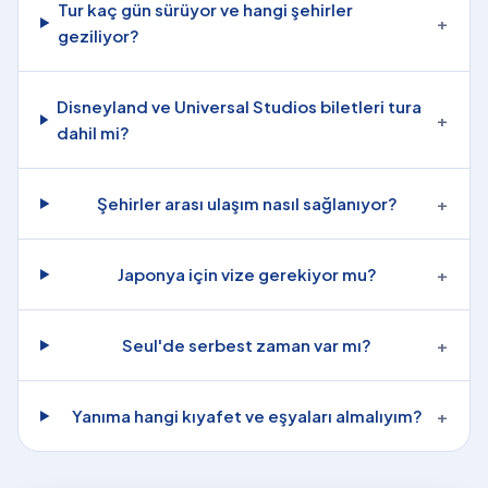
Tur kaç gün sürüyor ve hangi şehirler
+
geziliyor?
Disneyland ve Universal Studios biletleri tura
+
dahil mi?
Şehirler arası ulaşım nasıl sağlanıyor?
+
Japonya için vize gerekiyor mu?
+
Seul'de serbest zaman var mı?
+
Yanıma hangi kıyafet ve eşyaları almalıyım?
+