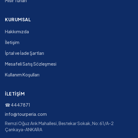
Mısır Turları
KURUMSAL
Hakkımızda
İletişim
İptal ve İade Şartları
Mesafeli Satış Sözleşmesi
Kullanım Koşulları
İLETIŞIM
☎
4447871
info@tourperia.com
Remzi Oğuz Arık Mahallesi, Bestekar Sokak, No:61/A-2
Çankaya-ANKARA