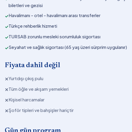
biletleri ve gezisi
Havalimanı - otel - havalimanı arası transferler
✓
Türkçe rehberlik hizmeti
✓
TURSAB zorunlu mesleki sorumluluk sigortası
✓
Seyahat ve sağlık sigortası (65 yaş üzeri sürprim uygulanır)
✓
Fiyata dahil değil
Yurtdışı çıkış pulu
✕
Tüm öğle ve akşam yemekleri
✕
Kişisel harcamalar
✕
Şoför tipleri ve bahşişler hariçtir
✕
Gün gün program