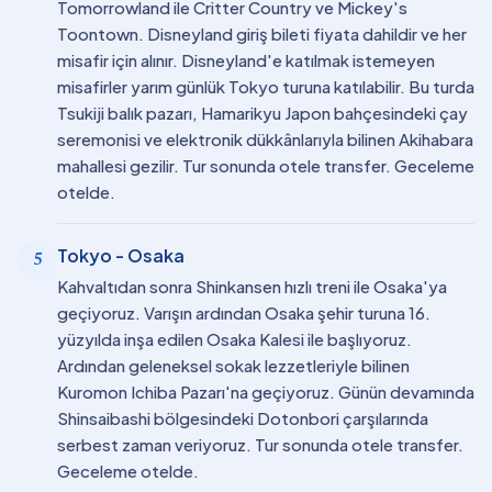
Tomorrowland ile Critter Country ve Mickey's
Toontown. Disneyland giriş bileti fiyata dahildir ve her
misafir için alınır. Disneyland'e katılmak istemeyen
misafirler yarım günlük Tokyo turuna katılabilir. Bu turda
Tsukiji balık pazarı, Hamarikyu Japon bahçesindeki çay
seremonisi ve elektronik dükkânlarıyla bilinen Akihabara
mahallesi gezilir. Tur sonunda otele transfer. Geceleme
otelde.
Tokyo - Osaka
5
Kahvaltıdan sonra Shinkansen hızlı treni ile Osaka'ya
geçiyoruz. Varışın ardından Osaka şehir turuna 16.
yüzyılda inşa edilen Osaka Kalesi ile başlıyoruz.
Ardından geleneksel sokak lezzetleriyle bilinen
Kuromon Ichiba Pazarı'na geçiyoruz. Günün devamında
Shinsaibashi bölgesindeki Dotonbori çarşılarında
serbest zaman veriyoruz. Tur sonunda otele transfer.
Geceleme otelde.