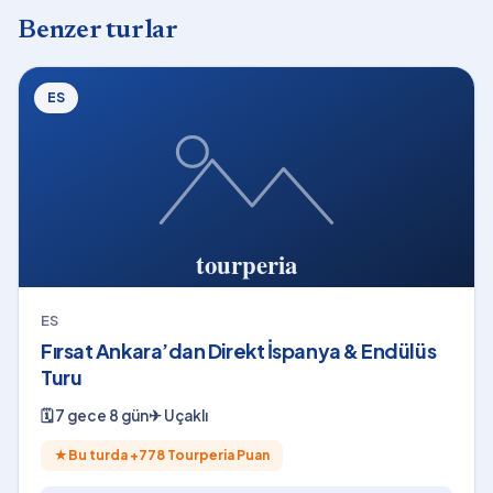
Benzer turlar
ES
ES
Fırsat Ankara’dan Direkt İspanya & Endülüs
Turu
🗓
7 gece 8 gün
✈
Uçaklı
★
Bu turda +
778
Tourperia Puan