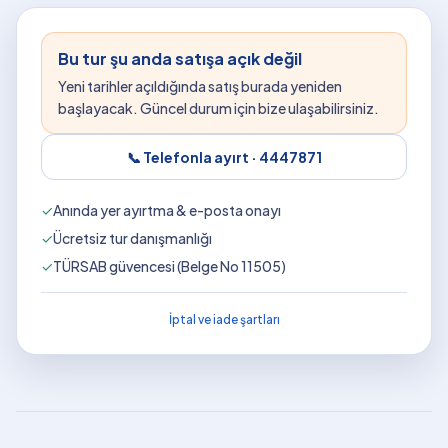
Bu tur şu anda satışa açık değil
Yeni tarihler açıldığında satış burada yeniden
başlayacak. Güncel durum için bize ulaşabilirsiniz.
📞 Telefonla ayırt ·
4447871
✓
Anında yer ayırtma & e-posta onayı
✓
Ücretsiz tur danışmanlığı
✓
TÜRSAB güvencesi (Belge No 11505)
İptal ve iade şartları