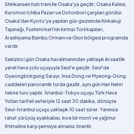
Shinkansen hızlı treni ile Osaka'ya geçilir; Osaka Kalesi,
Kuromon Ichiba Pazarı ve Dotonbori çarşıları görülür.
Osaka'dan Kyoto'ya yapılan gün gezisinde Kinkakuji
Tapınağı, Fushimi Inari'nin kırmızı Torii kapıları,
Arashiyama Bambu Ormanı ve Gion bölgesi programda
vardır.
Sekizinci gün Osaka havalimanından yaklaşık iki saatlik
yerel hava yolu uçuşuyla Seul'e geçilir. Seul'de
Gyeongbokgung Sarayı, Insa Dong ve Myeong-Dong
caddeleri panoramik turda gezilir, aynı gün Han Nehri
tekne turu yapılır. İstanbul-Tokyo uçuşu Türk Hava
Yolları tarifeli seferiyle 12 saat 30 dakika, dönüşte
Seul-İstanbul uçuşu yaklaşık 10 saat sürer. Yanınıza
rahat yürüyüş ayakkabısı, ince bir mont ve yağmur
ihtimaline karşı şemsiye almanız önerilir.