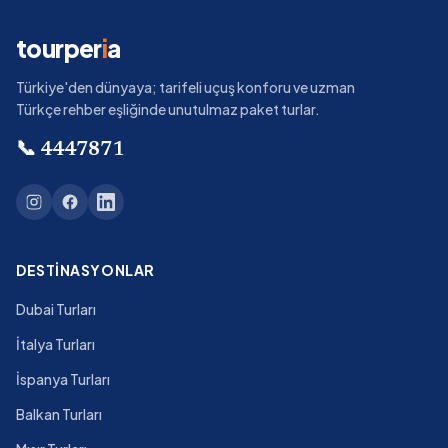
tourper
i
a
Türkiye'den dünyaya; tarifeli uçuş konforu ve uzman
Türkçe rehber eşliğinde unutulmaz paket turlar.
📞
4447871
DESTINASYONLAR
Dubai Turları
İtalya Turları
İspanya Turları
Balkan Turları