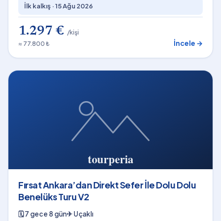
İlk kalkış ·
15 Ağu 2026
1.297 €
/kişi
İncele →
≈ 77.800 ₺
Fırsat Ankara’dan Direkt Sefer İle Dolu Dolu
Benelüks Turu V2
🗓
7 gece 8 gün
✈
Uçaklı