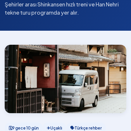
Şehirler arası Shinkansen hızlı treni ve Han Nehri
tekne turu programda yer alır.
🗓
9 gece 10 gün
✈
Uçaklı
🗣
Türkçe rehber