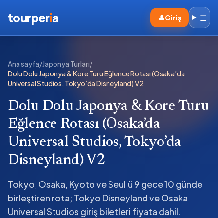
tourper
i
a
☰
👤
Giriş
Ana sayfa
/
Japonya Turları
/
Dolu Dolu Japonya & Kore Turu Eğlence Rotası (Osaka’da
Universal Studios, Tokyo’da Disneyland) V2
Dolu Dolu Japonya & Kore Turu
Eğlence Rotası (Osaka’da
Universal Studios, Tokyo’da
Disneyland) V2
Tokyo, Osaka, Kyoto ve Seul'ü 9 gece 10 günde
birleştiren rota; Tokyo Disneyland ve Osaka
Universal Studios giriş biletleri fiyata dahil.