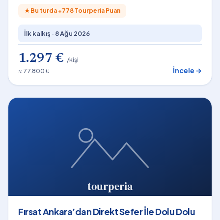
★
Bu turda +
778
Tourperia Puan
İlk kalkış ·
8 Ağu 2026
1.297 €
/kişi
İncele →
≈ 77.800 ₺
Fırsat Ankara’dan Direkt Sefer İle Dolu Dolu