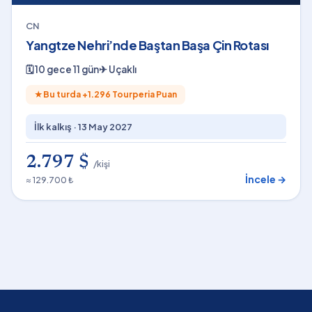
CN
Yangtze Nehri’nde Baştan Başa Çin Rotası
🗓
10 gece 11 gün
✈
Uçaklı
★
Bu turda +
1.296
Tourperia Puan
İlk kalkış ·
13 May 2027
2.797 $
/kişi
İncele →
≈ 129.700 ₺