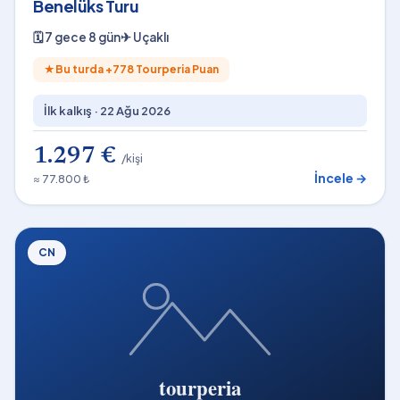
Benelüks Turu
🗓
7 gece 8 gün
✈
Uçaklı
★
Bu turda +
778
Tourperia Puan
İlk kalkış ·
22 Ağu 2026
1.297 €
/kişi
İncele →
≈ 77.800 ₺
CN