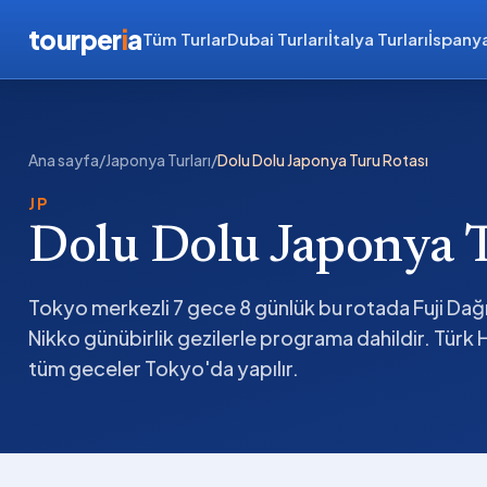
tourper
i
a
Tüm Turlar
Dubai Turları
İtalya Turları
İspanya
Ana sayfa
/
Japonya Turları
/
Dolu Dolu Japonya Turu Rotası
JP
Dolu Dolu Japonya T
Tokyo merkezli 7 gece 8 günlük bu rotada Fuji Da
Nikko günübirlik gezilerle programa dahildir. Türk Ha
tüm geceler Tokyo'da yapılır.