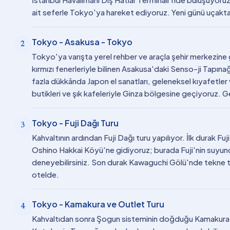
ait seferle Tokyo'ya hareket ediyoruz. Yeni günü uçakta 
Tokyo - Asakusa - Tokyo
2
Tokyo'ya varışta yerel rehber ve araçla şehir merkezine g
kırmızı fenerleriyle bilinen Asakusa'daki Senso-ji Tapı
fazla dükkânda Japon el sanatları, geleneksel kıyafetler 
butikleri ve şık kafeleriyle Ginza bölgesine geçiyoruz. 
Tokyo - Fuji Dağı Turu
3
Kahvaltının ardından Fuji Dağı turu yapılıyor. İlk durak Fu
Oshino Hakkai Köyü'ne gidiyoruz; burada Fuji'nin suyunda
deneyebilirsiniz. Son durak Kawaguchi Gölü'nde tekne 
otelde.
Tokyo - Kamakura ve Outlet Turu
4
Kahvaltıdan sonra Şogun sisteminin doğduğu Kamakura'y