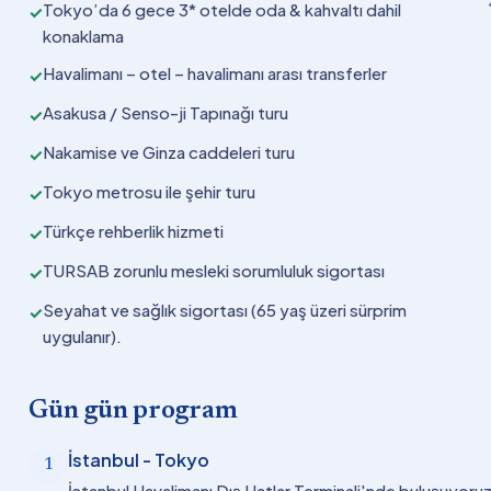
Tokyo’da 6 gece 3* otelde oda & kahvaltı dahil
✓
konaklama
Havalimanı – otel – havalimanı arası transferler
✓
Asakusa / Senso-ji Tapınağı turu
✓
Nakamise ve Ginza caddeleri turu
✓
Tokyo metrosu ile şehir turu
✓
Türkçe rehberlik hizmeti
✓
TURSAB zorunlu mesleki sorumluluk sigortası
✓
Seyahat ve sağlık sigortası (65 yaş üzeri sürprim
✓
uygulanır).
Gün gün program
İstanbul - Tokyo
1
İstanbul Havalimanı Dış Hatlar Terminali'nde buluşuyoruz.