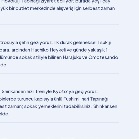
Hokokuji Tapınağı ziyaret ediliyor; burada yeşil çay
yük bir outlet merkezinde alışveriş için serbest zaman
rosuyla şehri geziyoruz. İlk durak geleneksel Tsukiji
abara, ardından Hachiko Heykeli ve günde yaklaşık 1
bölümünde sokak stiliyle bilinen Harajuku ve Omotesando
lde.
 Shinkansen hızlı treniyle Kyoto'ya geçiyoruz.
inlerce turuncu kapısıyla ünlü Fushimi İnari Tapınağı
st zaman; sokak yemeklerini tadabilirsiniz. Shinkansen
elde.