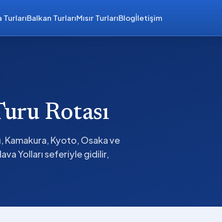
 Turları
Balkan Turları
Mısır Turları
Blog
İletişim
uru Rotası
ğı, Kamakura, Kyoto, Osaka ve
va Yolları seferiyle gidilir,