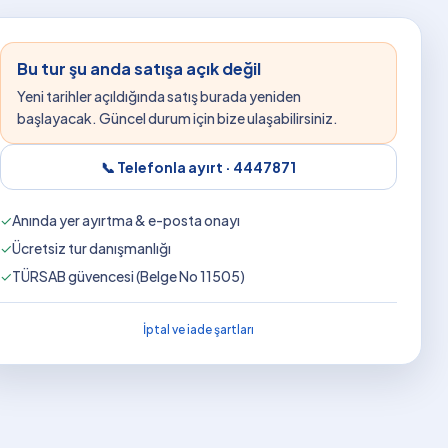
Bu tur şu anda satışa açık değil
Yeni tarihler açıldığında satış burada yeniden
başlayacak. Güncel durum için bize ulaşabilirsiniz.
📞 Telefonla ayırt ·
4447871
✓
Anında yer ayırtma & e-posta onayı
✓
Ücretsiz tur danışmanlığı
✓
TÜRSAB güvencesi (Belge No 11505)
İptal ve iade şartları