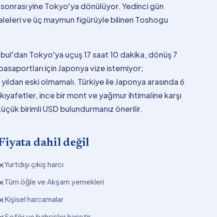
sonrası yine Tokyo'ya dönülüyor. Yedinci gün
leleri ve üç maymun figürüyle bilinen Toshogu
tanbul'dan Tokyo'ya uçuş 17 saat 10 dakika, dönüş 7
asaportları için Japonya vize istemiyor;
 yıldan eski olmamalı. Türkiye ile Japonya arasında 6
kıyafetler, ince bir mont ve yağmur ihtimaline karşı
üçük birimli USD bulundurmanız önerilir.
Fiyata dahil değil
Yurtdışı çıkış harcı
✕
Tüm öğle ve Akşam yemekleri
✕
Kişisel harcamalar
✕
Şoför ve bahşişler hariçtir.