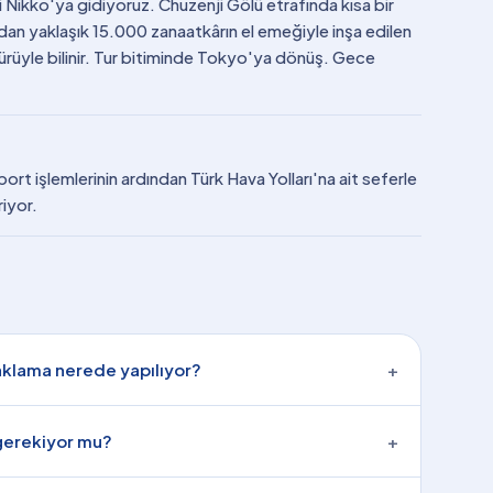
Nikko'ya gidiyoruz. Chuzenji Gölü etrafında kısa bir
ndan yaklaşık 15.000 zanaatkârın el emeğiyle inşa edilen
rüyle bilinir. Tur bitiminde Tokyo'ya dönüş. Gece
ort işlemlerinin ardından Türk Hava Yolları'na ait seferle
riyor.
aklama nerede yapılıyor?
+
 gerekiyor mu?
+