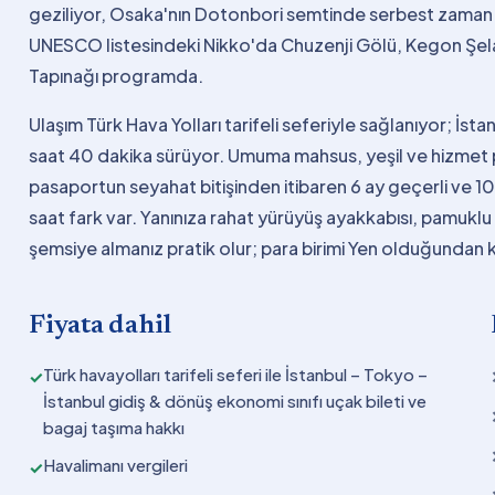
geziliyor, Osaka'nın Dotonbori semtinde serbest zaman 
UNESCO listesindeki Nikko'da Chuzenji Gölü, Kegon Şela
Tapınağı programda.
Ulaşım Türk Hava Yolları tarifeli seferiyle sağlanıyor; İs
saat 40 dakika sürüyor. Umuma mahsus, yeşil ve hizmet p
pasaportun seyahat bitişinden itibaren 6 ay geçerli ve 10
saat fark var. Yanınıza rahat yürüyüş ayakkabısı, pamuklu 
şemsiye almanız pratik olur; para birimi Yen olduğundan k
Fiyata dahil
Türk havayolları tarifeli seferi ile İstanbul – Tokyo –
✓
İstanbul gidiş & dönüş ekonomi sınıfı uçak bileti ve
bagaj taşıma hakkı
Havalimanı vergileri
✓