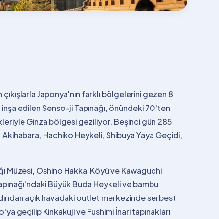
kışlarla Japonya'nın farklı bölgelerini gezen 8
a inşa edilen Senso-ji Tapınağı, önündeki 70'ten
leriyle Ginza bölgesi geziliyor. Beşinci gün 285
ı, Akihabara, Hachiko Heykeli, Shibuya Yaya Geçidi,
Dağı Müzesi, Oshino Hakkai Köyü ve Kawaguchi
Tapınağı'ndaki Büyük Buda Heykeli ve bambu
 ardından açık havadaki outlet merkezinde serbest
'ya geçilip Kinkakuji ve Fushimi İnari tapınakları