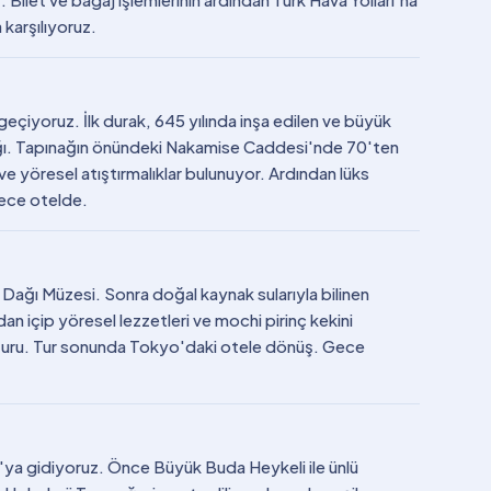
karşılıyoruz.
eçiyoruz. İlk durak, 645 yılında inşa edilen ve büyük
nağı. Tapınağın önündeki Nakamise Caddesi'nde 70'ten
ve yöresel atıştırmalıklar bulunuyor. Ardından lüks
Gece otelde.
ji Dağı Müzesi. Sonra doğal kaynak sularıyla bilinen
n içip yöresel lezzetleri ve mochi pirinç kekini
turu. Tur sonunda Tokyo'daki otele dönüş. Gece
a gidiyoruz. Önce Büyük Buda Heykeli ile ünlü