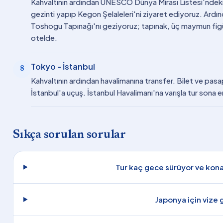
Kahvaltının ardından UNESCO Dünya Mirası Listesi'ndeki 
gezinti yapıp Kegon Şelaleleri'ni ziyaret ediyoruz. Ardı
Toshogu Tapınağı'nı geziyoruz; tapınak, üç maymun figü
otelde.
Tokyo - İstanbul
8
Kahvaltının ardından havalimanına transfer. Bilet ve pasap
İstanbul'a uçuş. İstanbul Havalimanı'na varışla tur sona e
Sıkça sorulan sorular
Tur kaç gece sürüyor ve kon
Japonya için vize