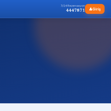
7/24 Rezervasyon
👤
Giriş
4447871