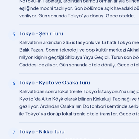
Kotoku-in Tapınağı, ardından bambu ormanlarıyla bilinen 
eşliğinde mochi tadılıyor. Son bölümde açık havadaki bü
veriliyor. Gün sonunda Tokyo'ya dönüş. Gece otelde.
Tokyo - Şehir Turu
5
Kahvaltının ardından 285 istasyonlu ve 13 hatlı Tokyo met
Balık Pazarı. Sonra teknoloji ve pop kültür merkezi Akih
milyon kişinin geçtiği Shibuya Yaya Geçidi. Turun son 
Caddesi geziliyor. Gün sonunda otele dönüş. Gece ote
Tokyo - Kyoto ve Osaka Turu
6
Kahvaltıdan sonra lokal trenle Tokyo İstasyonu'na ulaşıp
Kyoto'da Altın Köşk olarak bilinen Kinkakuji Tapınağı ve b
geziliyor. Ardından Osaka'nın Dotonbori semtinde serbe
ile Tokyo'ya dönüp lokal trenle otele transfer. Gece ot
Tokyo - Nikko Turu
7