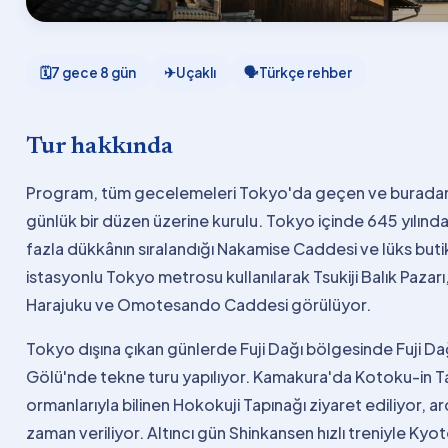
🗓
7 gece 8 gün
✈
Uçaklı
🗣
Türkçe rehber
Tur hakkında
Program, tüm gecelemeleri Tokyo'da geçen ve buradan çı
günlük bir düzen üzerine kurulu. Tokyo içinde 645 yılınd
fazla dükkânın sıralandığı Nakamise Caddesi ve lüks butik
istasyonlu Tokyo metrosu kullanılarak Tsukiji Balık Pazar
Harajuku ve Omotesando Caddesi görülüyor.
Tokyo dışına çıkan günlerde Fuji Dağı bölgesinde Fuji 
Gölü'nde tekne turu yapılıyor. Kamakura'da Kotoku-in 
ormanlarıyla bilinen Hokokuji Tapınağı ziyaret ediliyor,
zaman veriliyor. Altıncı gün Shinkansen hızlı treniyle Kyoto