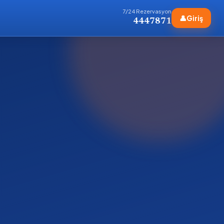
7/24 Rezervasyon
👤
Giriş
4447871