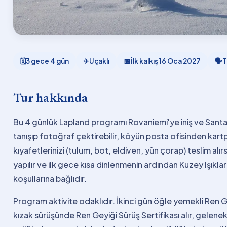
🗓
3 gece 4 gün
✈
Uçaklı
📅
İlk kalkış
16 Oca 2027
🗣
T
Tur hakkında
Bu 4 günlük Lapland programı Rovaniemi'ye iniş ve Santa 
tanışıp fotoğraf çektirebilir, köyün posta ofisinden kart
kıyafetlerinizi (tulum, bot, eldiven, yün çorap) teslim al
yapılır ve ilk gece kısa dinlenmenin ardından Kuzey Işıkları 
koşullarına bağlıdır.
Program aktivite odaklıdır. İkinci gün öğle yemekli Ren Gey
kızak sürüşünde Ren Geyiği Sürüş Sertifikası alır, gelen