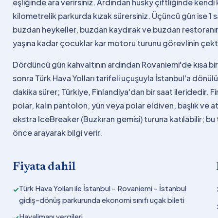
eşliğinde ara verirsiniz. Ardından husky çiftliğinde kendi
kilometrelik parkurda kızak sürersiniz. Üçüncü gün ise 1 s
buzdan heykeller, buzdan kaydırak ve buzdan restoranın
yaşına kadar çocuklar kar motoru turunu görevlinin çekti
Dördüncü gün kahvaltının ardından Rovaniemi'de kısa bir g
sonra Türk Hava Yolları tarifeli uçuşuyla İstanbul'a dönülü
dakika sürer; Türkiye, Finlandiya'dan bir saat ileridedir. F
polar, kalın pantolon, yün veya polar eldiven, başlık ve atk
ekstra IceBreaker (Buzkıran gemisi) turuna katılabilir; bu 
önce arayarak bilgi verir.
Fiyata dahil
Türk Hava Yolları ile İstanbul - Rovaniemi - İstanbul
✓
gidiş-dönüş parkurunda ekonomi sınıfı uçak bileti
Havalimanı vergileri
✓