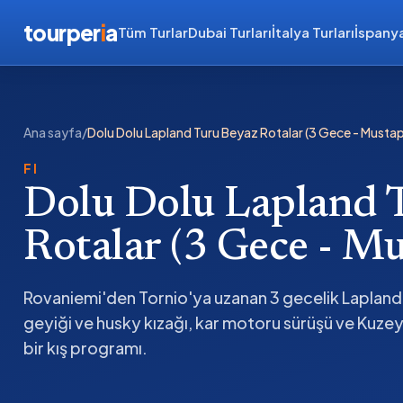
tourper
i
a
Tüm Turlar
Dubai Turları
İtalya Turları
İspanya
Ana sayfa
/
Dolu Dolu Lapland Turu Beyaz Rotalar (3 Gece - Mustap
FI
Dolu Dolu Lapland 
Rotalar (3 Gece - Mu
Rovaniemi'den Tornio'ya uzanan 3 gecelik Lapland 
geyiği ve husky kızağı, kar motoru sürüşü ve Kuzey Işık
bir kış programı.