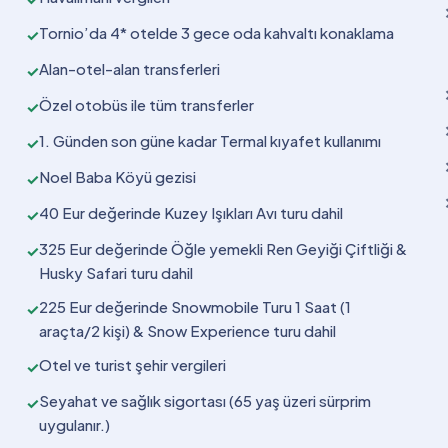
Tornio’da 4* otelde 3 gece oda kahvaltı konaklama
✓
Alan-otel-alan transferleri
✓
Özel otobüs ile tüm transferler
✓
1. Günden son güne kadar Termal kıyafet kullanımı
✓
Noel Baba Köyü gezisi
✓
40 Eur değerinde Kuzey Işıkları Avı turu dahil
✓
325 Eur değerinde Öğle yemekli Ren Geyiği Çiftliği &
✓
Husky Safari turu dahil
225 Eur değerinde Snowmobile Turu 1 Saat (1
✓
araçta/2 kişi) & Snow Experience turu dahil
Otel ve turist şehir vergileri
✓
Seyahat ve sağlık sigortası (65 yaş üzeri sürprim
✓
uygulanır.)