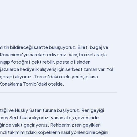
mizin bildireceği saatte buluşuyoruz. Bilet, bagaj ve
a Rovaniemi'ye hareket ediyoruz. Varışta özel araçla
ışıp fotoğraf çektirebilir, posta ofisinden
zalarda hediyelik alışveriş için serbest zaman var. Yol
 çorap) alıyoruz. Tornio'daki otele yerleşip kısa
. Konaklama Tornio'daki otelde.
liği ve Husky Safari turuna başlıyoruz. Ren geyiği
ürüş Sertifikası alıyoruz; yanan ateş çevresinde
inde vakit geçiriyoruz. Rehberimiz ren geyikleri
endi takımımızdaki köpeklerin nasıl yönlendirileceğini