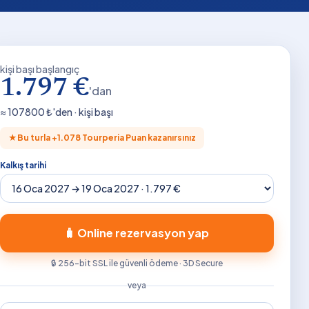
kişi başı başlangıç
1.797 €
'dan
≈
107800
₺'den · kişi başı
★
Bu turla +
1.078
Tourperia Puan kazanırsınız
Kalkış tarihi
🧳 Online rezervasyon yap
🔒 256-bit SSL ile güvenli ödeme · 3D Secure
veya