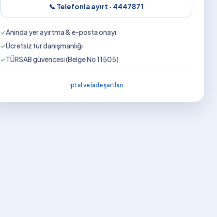
📞 Telefonla ayırt ·
4447871
✓
Anında yer ayırtma & e-posta onayı
✓
Ücretsiz tur danışmanlığı
✓
TÜRSAB güvencesi (Belge No 11505)
İptal ve iade şartları