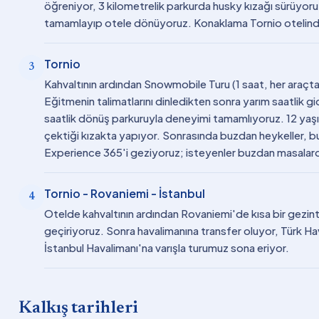
öğreniyor, 3 kilometrelik parkurda husky kızağı sürüyor
tamamlayıp otele dönüyoruz. Konaklama Tornio otelin
Tornio
3
Kahvaltının ardından Snowmobile Turu (1 saat, her araçta
Eğitmenin talimatlarını dinledikten sonra yarım saatlik 
saatlik dönüş parkuruyla deneyimi tamamlıyoruz. 12 yaşı
çektiği kızakta yapıyor. Sonrasında buzdan heykeller,
Experience 365'i geziyoruz; isteyenler buzdan masalard
Tornio - Rovaniemi - İstanbul
4
Otelde kahvaltının ardından Rovaniemi'de kısa bir gezinti
geçiriyoruz. Sonra havalimanına transfer oluyor, Türk Hav
İstanbul Havalimanı'na varışla turumuz sona eriyor.
Kalkış tarihleri