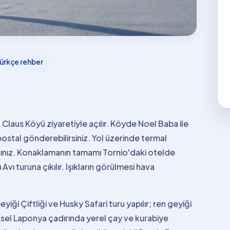
ürkçe rehber
Claus Köyü ziyaretiyle açılır. Köyde Noel Baba ile
postal gönderebilirsiniz. Yol üzerinde termal
ırsınız. Konaklamanın tamamı Tornio'daki otelde
Avı turuna çıkılır. Işıkların görülmesi hava
iği Çiftliği ve Husky Safari turu yapılır; ren geyiği
eksel Laponya çadırında yerel çay ve kurabiye