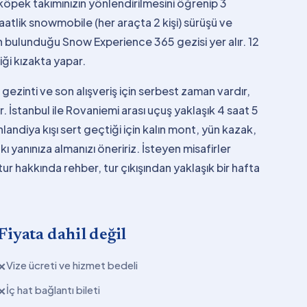
 köpek takımınızın yönlendirilmesini öğrenip 3
aatlik snowmobile (her araçta 2 kişi) sürüşü ve
 bulunduğu Snow Experience 365 gezisi yer alır. 12
ği kızakta yapar.
ezinti ve son alışveriş için serbest zaman vardır,
r. İstanbul ile Rovaniemi arası uçuş yaklaşık 4 saat 5
inlandiya kışı sert geçtiği için kalın mont, yün kazak,
ı yanınıza almanızı öneririz. İsteyen misafirler
tur hakkında rehber, tur çıkışından yaklaşık bir hafta
Fiyata dahil değil
Vize ücreti ve hizmet bedeli
✕
İç hat bağlantı bileti
✕