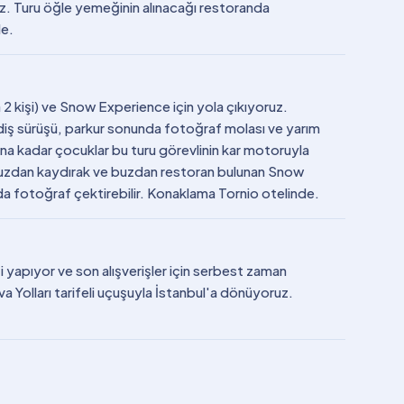
uz. Turu öğle yemeğinin alınacağı restoranda
de.
 2 kişi) ve Snow Experience için yola çıkıyoruz.
gidiş sürüşü, parkur sonunda fotoğraf molası ve yarım
na kadar çocuklar bu turu görevlinin kar motoruyla
 buzdan kaydırak ve buzdan restoran bulunan Snow
a fotoğraf çektirebilir. Konaklama Tornio otelinde.
 yapıyor ve son alışverişler için serbest zaman
a Yolları tarifeli uçuşuyla İstanbul'a dönüyoruz.