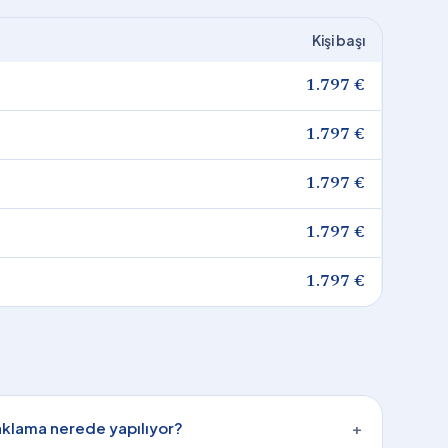
Kişi başı
1.797 €
1.797 €
1.797 €
1.797 €
1.797 €
aklama nerede yapılıyor?
+