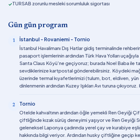
TURSAB zorunlu mesleki sorumluluk sigortası
✓
Gün gün program
İstanbul - Rovaniemi - Tornio
1
İstanbul Havalimanı Dış Hatlar gidiş terminalinde rehberi
pasaport işlemlerinin ardından Türk Hava Yolları uçağıyl
Santa Claus Köyü'ne geçiyoruz; burada Noel Baba ile tan
sevdiklerinize kartpostal gönderebilirsiniz. Köydeki mağa
üzerinde termal kıyafetlerimizi (tulum, bot, eldiven, yün
dinlenmenin ardından Kuzey Işıkları Avı turuna çıkıyoruz
Tornio
2
Otelde kahvaltının ardından öğle yemekli Ren Geyiği Çift
çiftliğinde kızak sürüş deneyimi yaşıyor ve Ren Geyiği S
geleneksel Laponya çadırında yerel çay ve kurabiye eşliğ
hakkında bilgi veriyor. Ardından husky çiftliğine geçip k