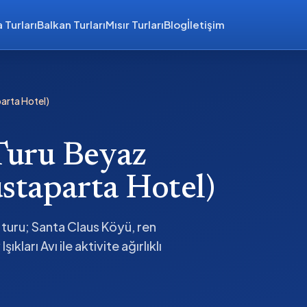
 Turları
Balkan Turları
Mısır Turları
Blog
İletişim
arta Hotel)
Turu Beyaz
staparta Hotel)
turu; Santa Claus Köyü, ren
ları Avı ile aktivite ağırlıklı