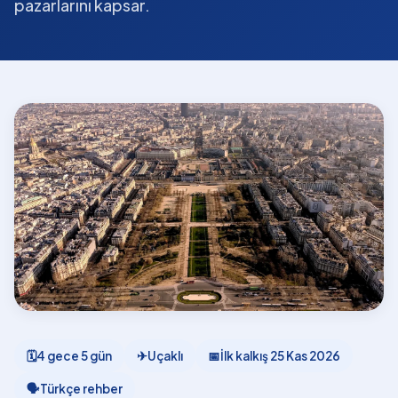
pazarlarını kapsar.
🗓
4 gece 5 gün
✈
Uçaklı
📅
İlk kalkış
25 Kas 2026
🗣
Türkçe rehber