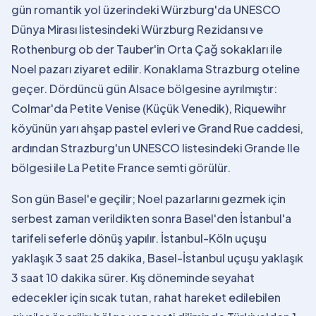
gün romantik yol üzerindeki Würzburg'da UNESCO
Dünya Mirası listesindeki Würzburg Rezidansı ve
Rothenburg ob der Tauber'in Orta Çağ sokakları ile
Noel pazarı ziyaret edilir. Konaklama Strazburg oteline
geçer. Dördüncü gün Alsace bölgesine ayrılmıştır:
Colmar'da Petite Venise (Küçük Venedik), Riquewihr
köyünün yarı ahşap pastel evleri ve Grand Rue caddesi,
ardından Strazburg'un UNESCO listesindeki Grande Ile
bölgesi ile La Petite France semti görülür.
Son gün Basel'e geçilir; Noel pazarlarını gezmek için
serbest zaman verildikten sonra Basel'den İstanbul'a
tarifeli seferle dönüş yapılır. İstanbul-Köln uçuşu
yaklaşık 3 saat 25 dakika, Basel-İstanbul uçuşu yaklaşık
3 saat 10 dakika sürer. Kış döneminde seyahat
edecekler için sıcak tutan, rahat hareket edilebilen