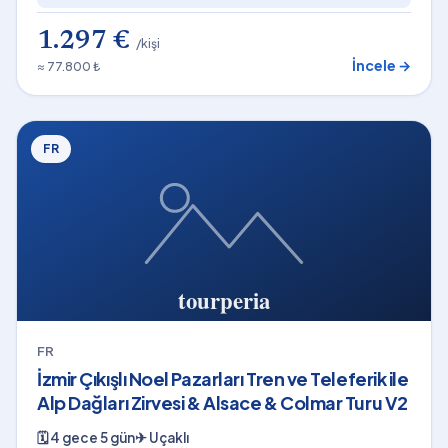
1.297 €
/kişi
İncele →
≈ 77.800 ₺
FR
FR
İzmir Çıkışlı Noel Pazarları Tren ve Teleferik ile
Alp Dağları Zirvesi & Alsace & Colmar Turu V2
🗓
4 gece 5 gün
✈
Uçaklı