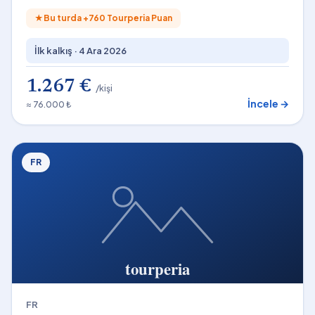
★
Bu turda +
760
Tourperia Puan
İlk kalkış ·
4 Ara 2026
1.267 €
/kişi
İncele →
≈ 76.000 ₺
FR
FR