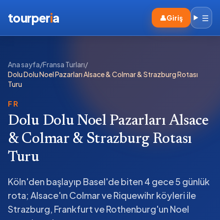
tourper
i
a
☰
👤
Giriş
Ana sayfa
/
Fransa Turları
/
Dolu Dolu Noel Pazarları Alsace & Colmar & Strazburg Rotası
Turu
FR
Dolu Dolu Noel Pazarları Alsace
& Colmar & Strazburg Rotası
Turu
Köln'den başlayıp Basel'de biten 4 gece 5 günlük
rota; Alsace'ın Colmar ve Riquewihr köyleri ile
Strazburg, Frankfurt ve Rothenburg'un Noel