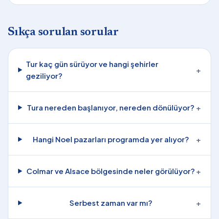
Sıkça sorulan sorular
Tur kaç gün sürüyor ve hangi şehirler
+
geziliyor?
Tura nereden başlanıyor, nereden dönülüyor?
+
Hangi Noel pazarları programda yer alıyor?
+
Colmar ve Alsace bölgesinde neler görülüyor?
+
Serbest zaman var mı?
+