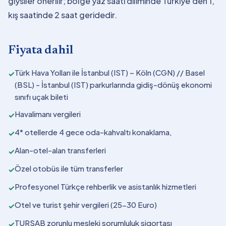
giysiler önerilir; bölge yaz saati diliminde Türkiye'den 1,
kış saatinde 2 saat geridedir.
Fiyata dahil
Türk Hava Yolları ile İstanbul (IST) – Köln (CGN) // Basel
✓
(BSL) - İstanbul (IST) parkurlarında gidiş-dönüş ekonomi
sınıfı uçak bileti
Havalimanı vergileri
✓
4* otellerde 4 gece oda-kahvaltı konaklama,
✓
Alan-otel-alan transferleri
✓
Özel otobüs ile tüm transferler
✓
Profesyonel Türkçe rehberlik ve asistanlık hizmetleri
✓
Otel ve turist şehir vergileri (25-30 Euro)
✓
TURSAB zorunlu mesleki sorumluluk sigortası
✓