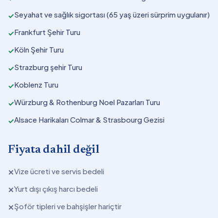
Seyahat ve sağlık sigortası (65 yaş üzeri sürprim uygulanır)
✓
Frankfurt Şehir Turu
✓
Köln Şehir Turu
✓
Strazburg şehir Turu
✓
Koblenz Turu
✓
Würzburg & Rothenburg Noel Pazarları Turu
✓
Alsace Harikaları Colmar & Strasbourg Gezisi
✓
Fiyata dahil değil
Vize ücreti ve servis bedeli
✕
Yurt dışı çıkış harcı bedeli
✕
Şoför tipleri ve bahşişler hariçtir
✕