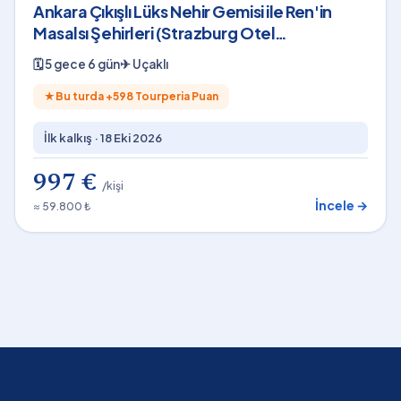
Ankara Çıkışlı Lüks Nehir Gemisi ile Ren'in
Masalsı Şehirleri (Strazburg Otel
Konaklamalı)
🗓
5 gece 6 gün
✈
Uçaklı
★
Bu turda +
598
Tourperia Puan
İlk kalkış ·
18 Eki 2026
997 €
/kişi
İncele →
≈ 59.800 ₺