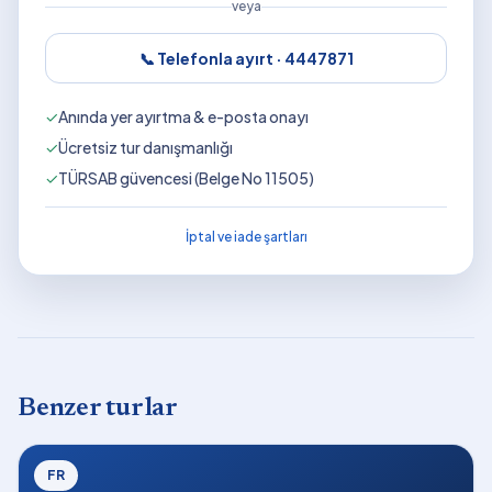
veya
📞 Telefonla ayırt ·
4447871
✓
Anında yer ayırtma & e-posta onayı
✓
Ücretsiz tur danışmanlığı
✓
TÜRSAB güvencesi (Belge No 11505)
İptal ve iade şartları
Benzer turlar
FR