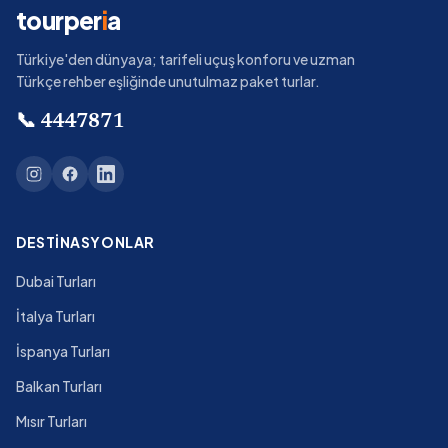
tourper
i
a
Türkiye'den dünyaya; tarifeli uçuş konforu ve uzman
Türkçe rehber eşliğinde unutulmaz paket turlar.
📞
4447871
DESTINASYONLAR
Dubai Turları
İtalya Turları
İspanya Turları
Balkan Turları
Mısır Turları