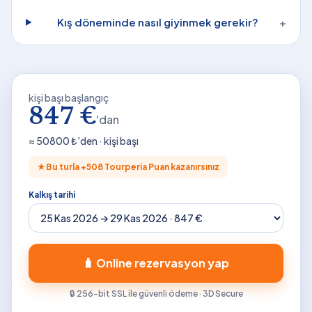
Kış döneminde nasıl giyinmek gerekir?
+
kişi başı başlangıç
847 €
'dan
≈
50800
₺'den · kişi başı
★
Bu turla +
508
Tourperia Puan kazanırsınız
Kalkış tarihi
🧳 Online rezervasyon yap
🔒 256-bit SSL ile güvenli ödeme · 3D Secure