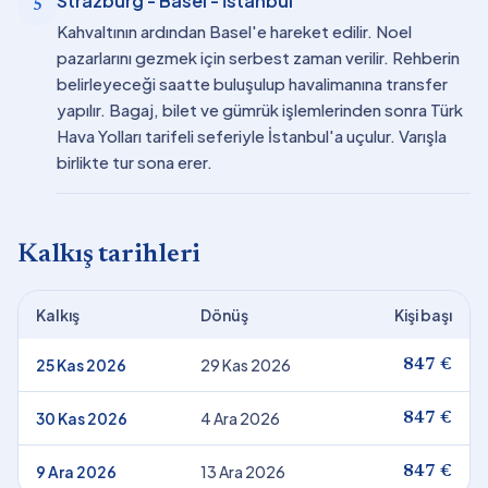
Strazburg - Basel - İstanbul
5
Kahvaltının ardından Basel'e hareket edilir. Noel
pazarlarını gezmek için serbest zaman verilir. Rehberin
belirleyeceği saatte buluşulup havalimanına transfer
yapılır. Bagaj, bilet ve gümrük işlemlerinden sonra Türk
Hava Yolları tarifeli seferiyle İstanbul'a uçulur. Varışla
birlikte tur sona erer.
Kalkış tarihleri
Kalkış
Dönüş
Kişi başı
25 Kas 2026
29 Kas 2026
847 €
30 Kas 2026
4 Ara 2026
847 €
9 Ara 2026
13 Ara 2026
847 €