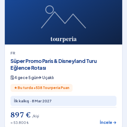
FR
Süper Promo Paris & Disneyland Turu
Eğlence Rotası
🗓
4 gece 5 gün
✈
Uçaklı
★
Bu turda +
538
Tourperia Puan
İlk kalkış ·
8 Mar 2027
897 €
/kişi
İncele →
≈ 53.800 ₺