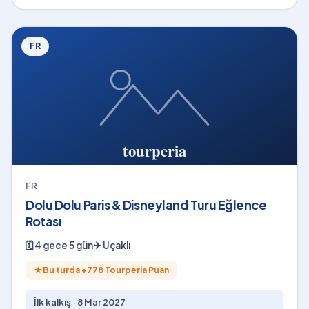
FR
FR
Dolu Dolu Paris & Disneyland Turu Eğlence
Rotası
🗓
4 gece 5 gün
✈
Uçaklı
★
Bu turda +
778
Tourperia Puan
İlk kalkış ·
8 Mar 2027