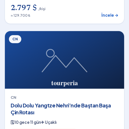
2.797 $
/kişi
İncele →
≈ 129.700 ₺
CN
CN
Dolu Dolu Yangtze Nehri’nde Baştan Başa
Çin Rotası
🗓
10 gece 11 gün
✈
Uçaklı