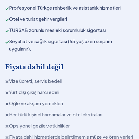
Profesyonel Türkçe rehberlik ve asistanlık hizmetleri
✓
Otel ve turist şehir vergileri
✓
TURSAB zorunlu mesleki sorumluluk sigortası
✓
Seyahat ve sağlık sigortası (65 yaş üzeri sürprim
✓
uygulanır).
Fiyata dahil değil
Vize ücreti, servis bedeli
✕
Yurt dışı çıkış harcı edeli
✕
Öğle ve akşam yemekleri
✕
Her türlü kişisel harcamalar ve otel ekstraları
✕
Opsiyonel geziler/etkinlikler
✕
Fiyata dahil hizmetlerde belirtilmemiş müze ve ören yerleri
✕