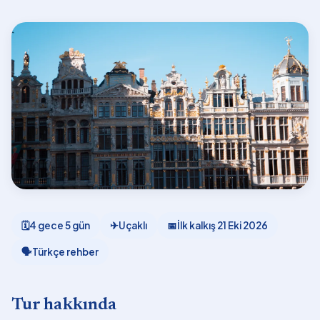
🗓
4 gece 5 gün
✈
Uçaklı
📅
İlk kalkış
21 Eki 2026
🗣
Türkçe rehber
Tur hakkında