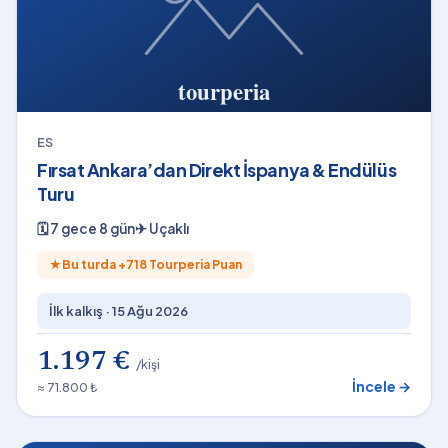
ES
Fırsat Ankara’dan Direkt İspanya & Endülüs
Turu
🗓
7 gece 8 gün
✈
Uçaklı
★
Bu turda +
718
Tourperia Puan
İlk kalkış ·
15 Ağu 2026
1.197 €
/kişi
İncele →
≈ 71.800 ₺