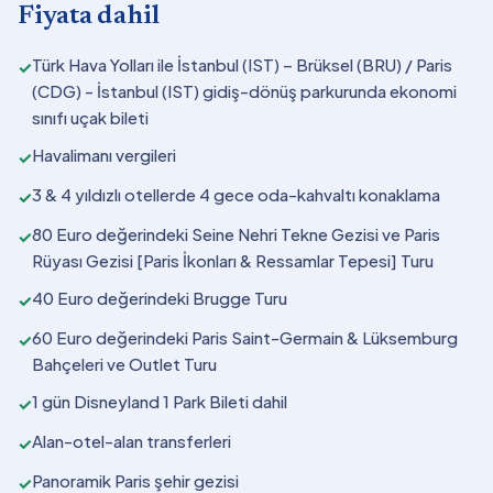
Fiyata dahil
Türk Hava Yolları ile İstanbul (IST) – Brüksel (BRU) / Paris
✓
(CDG) - İstanbul (IST) gidiş-dönüş parkurunda ekonomi
sınıfı uçak bileti
Havalimanı vergileri
✓
3 & 4 yıldızlı otellerde 4 gece oda-kahvaltı konaklama
✓
80 Euro değerindeki Seine Nehri Tekne Gezisi ve Paris
✓
Rüyası Gezisi [Paris İkonları & Ressamlar Tepesi] Turu
40 Euro değerindeki Brugge Turu
✓
60 Euro değerindeki Paris Saint-Germain & Lüksemburg
✓
Bahçeleri ve Outlet Turu
1 gün Disneyland 1 Park Bileti dahil
✓
Alan-otel-alan transferleri
✓
Panoramik Paris şehir gezisi
✓