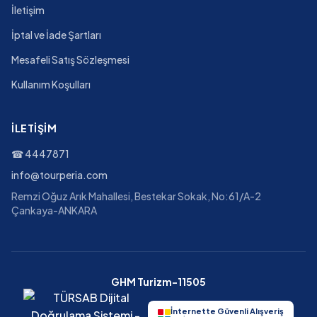
İletişim
İptal ve İade Şartları
Mesafeli Satış Sözleşmesi
Kullanım Koşulları
İLETIŞIM
☎
4447871
info@tourperia.com
Remzi Oğuz Arık Mahallesi, Bestekar Sokak, No:61/A-2
Çankaya-ANKARA
GHM Turizm-11505
İnternette Güvenli Alışveriş