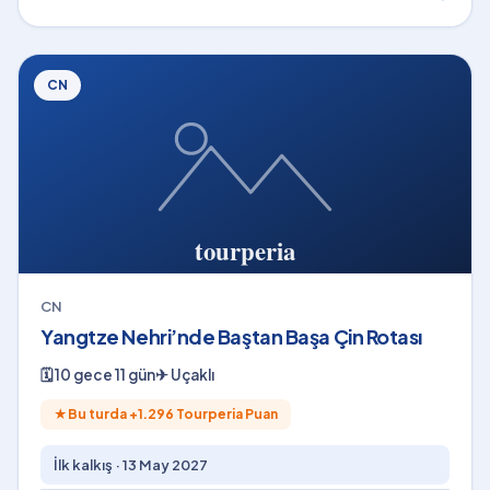
CN
CN
Yangtze Nehri’nde Baştan Başa Çin Rotası
🗓
10 gece 11 gün
✈
Uçaklı
★
Bu turda +
1.296
Tourperia Puan
İlk kalkış ·
13 May 2027