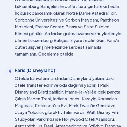
Lüksemburg Bahçeleri ile outlet turu için hareket edilir.
İlk durak panoramik olarak Notre Dame Katedrali'dir.
Sorbonne Üniversitesi ve Sorbon Meydanı, Pantheon
Mozolesi, Fransız Senato Binası ve Saint Sulpice
Kilisesi görülür. Ardından göl manzarası ve heykelleriyle
bilinen Lüksemburg Bahçesi ziyaret edilir. Gün, Paris'in
outlet alışveriş merkezinde serbest zamanla
tamamlanır. Geceleme otelde.
Paris (Disneyland)
4
Otelde kahvaltının ardından Disneyland yakınındaki
otele transfer edilir ve oda dağılımı yapılır. 1 Park
Disneyland Bileti dahildir. Marne-la-Vallée'deki parkta
Çılgın Maden Treni, Indiana Jones, Karayip Korsanları
Mağarası, Robinson'un Evi, Mark Twain'in Gemisi ve
Uzaya Yolculuk gibi aktiviteler vardır. Walt Disney Film
Stüdyoları Parkı'nda ise Hollywood Oteli Asansörü,
Aerosmith Hız Treni, Armageddon ve Stüdyo Tramvay