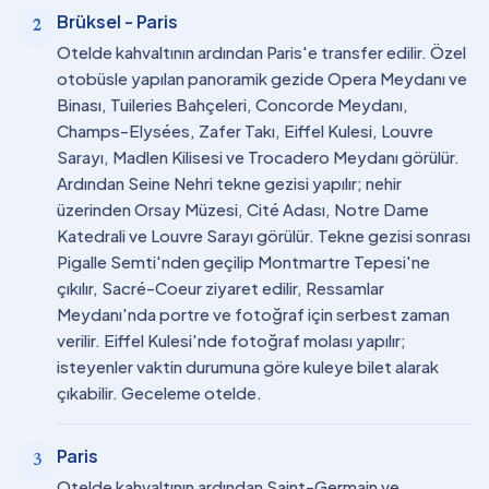
Brüksel - Paris
2
Otelde kahvaltının ardından Paris'e transfer edilir. Özel
otobüsle yapılan panoramik gezide Opera Meydanı ve
Binası, Tuileries Bahçeleri, Concorde Meydanı,
Champs-Elysées, Zafer Takı, Eiffel Kulesi, Louvre
Sarayı, Madlen Kilisesi ve Trocadero Meydanı görülür.
Ardından Seine Nehri tekne gezisi yapılır; nehir
üzerinden Orsay Müzesi, Cité Adası, Notre Dame
Katedrali ve Louvre Sarayı görülür. Tekne gezisi sonrası
Pigalle Semti'nden geçilip Montmartre Tepesi'ne
çıkılır, Sacré-Coeur ziyaret edilir, Ressamlar
Meydanı'nda portre ve fotoğraf için serbest zaman
verilir. Eiffel Kulesi'nde fotoğraf molası yapılır;
isteyenler vaktin durumuna göre kuleye bilet alarak
çıkabilir. Geceleme otelde.
Paris
3
Otelde kahvaltının ardından Saint-Germain ve