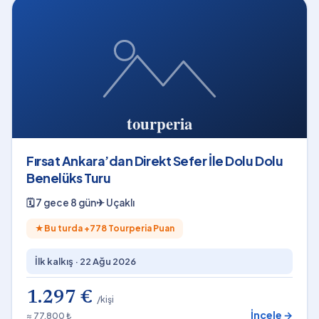
Fırsat Ankara’dan Direkt Sefer İle Dolu Dolu
Benelüks Turu
🗓
7 gece 8 gün
✈
Uçaklı
★
Bu turda +
778
Tourperia Puan
İlk kalkış ·
22 Ağu 2026
1.297 €
/kişi
İncele →
≈ 77.800 ₺