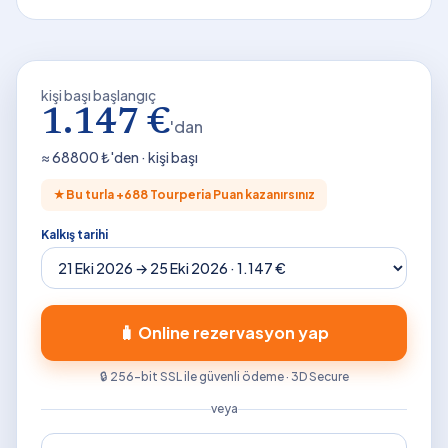
kişi başı başlangıç
1.147 €
'dan
≈
68800
₺'den · kişi başı
★
Bu turla +
688
Tourperia Puan kazanırsınız
Kalkış tarihi
🧳 Online rezervasyon yap
🔒 256-bit SSL ile güvenli ödeme · 3D Secure
veya