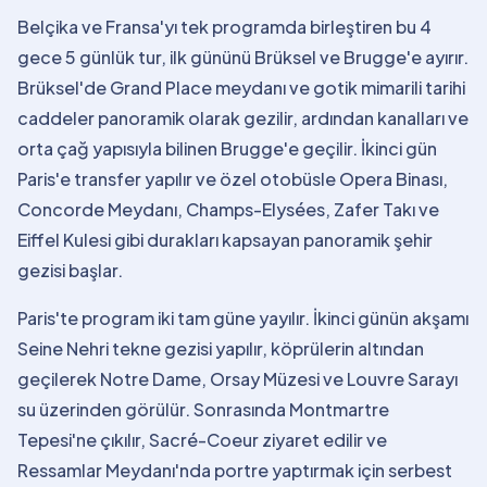
Belçika ve Fransa'yı tek programda birleştiren bu 4
gece 5 günlük tur, ilk gününü Brüksel ve Brugge'e ayırır.
Brüksel'de Grand Place meydanı ve gotik mimarili tarihi
caddeler panoramik olarak gezilir, ardından kanalları ve
orta çağ yapısıyla bilinen Brugge'e geçilir. İkinci gün
Paris'e transfer yapılır ve özel otobüsle Opera Binası,
Concorde Meydanı, Champs-Elysées, Zafer Takı ve
Eiffel Kulesi gibi durakları kapsayan panoramik şehir
gezisi başlar.
Paris'te program iki tam güne yayılır. İkinci günün akşamı
Seine Nehri tekne gezisi yapılır, köprülerin altından
geçilerek Notre Dame, Orsay Müzesi ve Louvre Sarayı
su üzerinden görülür. Sonrasında Montmartre
Tepesi'ne çıkılır, Sacré-Coeur ziyaret edilir ve
Ressamlar Meydanı'nda portre yaptırmak için serbest