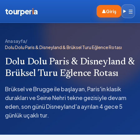
tourper
i
a
☰
👤
Giriş
Ana sayfa
/
Dolu Dolu Paris & Disneyland & Brüksel Turu Eğlence Rotası
Dolu Dolu Paris & Disneyland &
Brüksel Turu Eğlence Rotası
Brüksel ve Brugge ile başlayan, Paris'in klasik
durakları ve Seine Nehri tekne gezisiyle devam
eden, son günü Disneyland'a ayrılan 4 gece 5
günlük uçaklı tur.