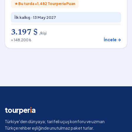
★
Bu turda +
1.482
Tourperia Puan
İlk kalkış ·
13 May 2027
3.197 $
/kişi
İncele →
≈ 148.200 ₺
tourper
i
a
Türkiye'den dünyaya; tarifeli uçuş konforu ve uzman
Türkçe rehber eşliğinde unutulmaz paket turlar.