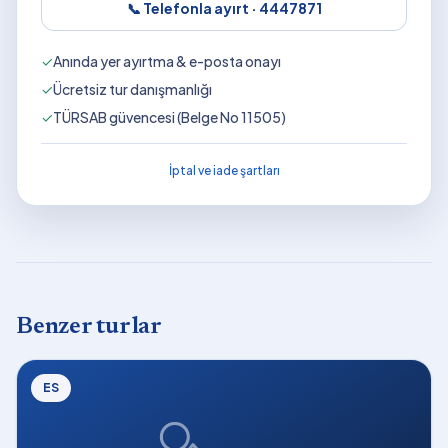
📞 Telefonla ayırt ·
4447871
✓
Anında yer ayırtma & e-posta onayı
✓
Ücretsiz tur danışmanlığı
✓
TÜRSAB güvencesi (Belge No 11505)
İptal ve iade şartları
Benzer turlar
ES