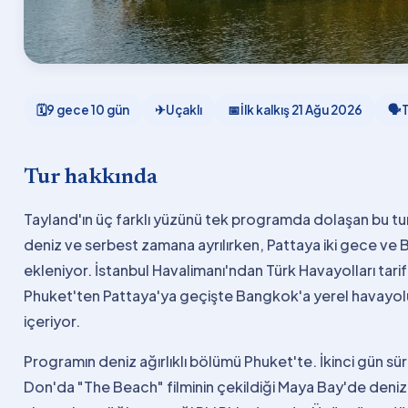
🗓
9 gece 10 gün
✈
Uçaklı
📅
İlk kalkış
21 Ağu 2026
🗣
Tur hakkında
Tayland'ın üç farklı yüzünü tek programda dolaşan bu tu
deniz ve serbest zamana ayrılırken, Pattaya iki gece v
ekleniyor. İstanbul Havalimanı'ndan Türk Havayolları tarif
Phuket'ten Pattaya'ya geçişte Bangkok'a yerel havayolu
içeriyor.
Programın deniz ağırlıklı bölümü Phuket'te. İkinci gün sürat
Don'da "The Beach" filminin çekildiği Maya Bay'de denize