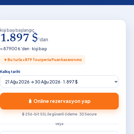
kişi başı başlangıç
1.897 $
'dan
≈
87900
₺'den · kişi başı
★
Bu turla +
879
Tourperia Puan kazanırsınız
Kalkış tarihi
🧳 Online rezervasyon yap
🔒 256-bit SSL ile güvenli ödeme · 3D Secure
veya