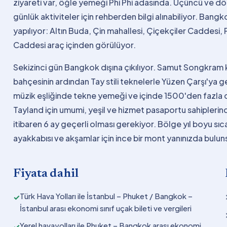
ziyareti var, öğle yemeği Phi Phi adasında. Üçüncü ve d
günlük aktiviteler için rehberden bilgi alınabiliyor. Ba
yapılıyor: Altın Buda, Çin mahallesi, Çiçekçiler Caddesi,
Caddesi araç içinden görülüyor.
Sekizinci gün Bangkok dışına çıkılıyor. Samut Songkram k
bahçesinin ardından Tay stili teknelerle Yüzen Çarşı'ya g
müzik eşliğinde tekne yemeği ve içinde 1500'den fazla d
Tayland için umumi, yeşil ve hizmet pasaportu sahiplerin
itibaren 6 ay geçerli olması gerekiyor. Bölge yıl boyu sı
ayakkabısı ve akşamlar için ince bir mont yanınızda bulun
Fiyata dahil
Türk Hava Yolları ile İstanbul – Phuket / Bangkok –
✓
İstanbul arası ekonomi sınıf uçak bileti ve vergileri
Yerel havayolları ile Phuket – Bangkok arası ekonomi
✓