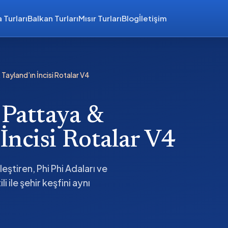
 Turları
Balkan Turları
Mısır Turları
Blog
İletişim
ayland’ın İncisi Rotalar V4
 Pattaya &
İncisi Rotalar V4
ştiren, Phi Phi Adaları ve
i ile şehir keşfini aynı