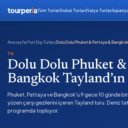
tourper
i
a
Tüm Turlar
Dubai Turları
İtalya Turları
İspanya
Ana sayfa
/
Yurt Dışı Turları
/
Dolu Dolu Phuket & Pattaya & Bangkok T
TH
Dolu Dolu Phuket &
Bangkok Tayland’ın 
Phuket, Pattaya ve Bangkok'u 9 gece 10 günde birle
yüzen çarşı gezilerini içeren Tayland turu. Deniz tatil
programda topluyor.