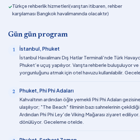
Türkçe rehberlik hizmetleri(varıştan itibaren, rehber
✓
karşılaması Bangkok havalimanında olacaktır)
Gün gün program
İstanbul, Phuket
1
İstanbul Havalimanı Dış Hatlar Terminali'nde Türk Havayol
Phuket'e uçuş yapılıyor. Varışta rehberle buluşuluyor ve 
yorgunluğunu atmak için otel havuzu kullanılabilir. Gece
Phuket, Phi Phi Adaları
2
Kahvaltının ardından öğle yemekli Phi Phi Adaları gezisine
ulaşılıyor; "The Beach" filminin bazı sahnelerinin çekil
Ardından Phi Phi Ley'de Viking Mağarası ziyaret ediliyor.
dönülüyor. Geceleme otelde.
Phuket, Serbest Zaman