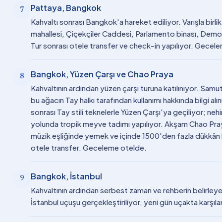
Pattaya, Bangkok
7
Kahvaltı sonrası Bangkok'a hareket ediliyor. Varışla birli
mahallesi, Çiçekçiler Caddesi, Parlamento binası, Demokr
Tur sonrası otele transfer ve check-in yapılıyor. Gecel
Bangkok, Yüzen Çarşı ve Chao Praya
8
Kahvaltının ardından yüzen çarşı turuna katılınıyor. Sam
bu ağacın Tay halkı tarafından kullanımı hakkında bilgi al
sonrası Tay stili teknelerle Yüzen Çarşı'ya geçiliyor; neh
yolunda tropik meyve tadımı yapılıyor. Akşam Chao Pray
müzik eşliğinde yemek ve içinde 1500'den fazla dükkân b
otele transfer. Geceleme otelde.
Bangkok, İstanbul
9
Kahvaltının ardından serbest zaman ve rehberin belirley
İstanbul uçuşu gerçekleştiriliyor, yeni gün uçakta karşıla