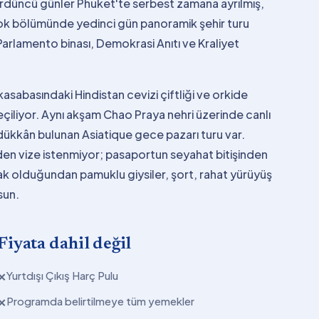
ördüncü günler Phuket'te serbest zamana ayrılmış,
ngkok bölümünde yedinci gün panoramik şehir turu
 Parlamento binası, Demokrasi Anıtı ve Kraliyet
asabasındaki Hindistan cevizi çiftliği ve orkide
eçiliyor. Aynı akşam Chao Praya nehri üzerinde canlı
ükkân bulunan Asiatique gece pazarı turu var.
den vize istenmiyor; pasaportun seyahat bitişinden
cak olduğundan pamuklu giysiler, şort, rahat yürüyüş
sun.
Fiyata dahil değil
Yurtdışı Çıkış Harç Pulu
✕
Programda belirtilmeye tüm yemekler
✕