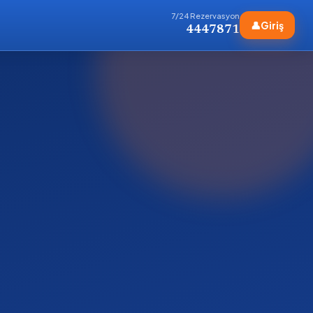
7/24 Rezervasyon
👤
Giriş
4447871