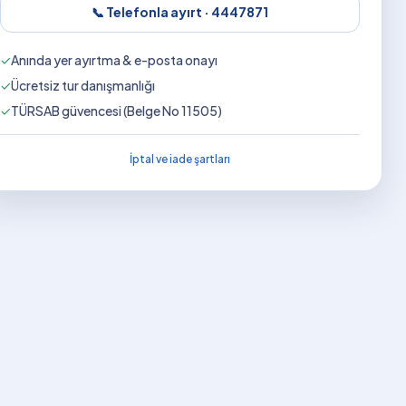
📞 Telefonla ayırt ·
4447871
✓
Anında yer ayırtma & e-posta onayı
✓
Ücretsiz tur danışmanlığı
✓
TÜRSAB güvencesi (Belge No 11505)
İptal ve iade şartları