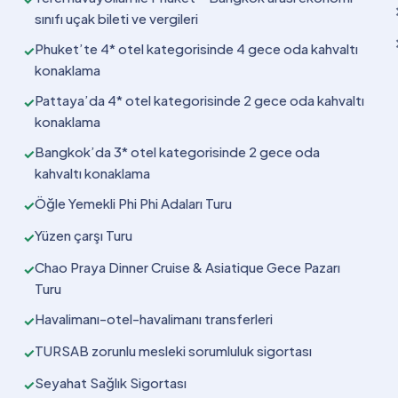
sınıfı uçak bileti ve vergileri
Phuket’te 4* otel kategorisinde 4 gece oda kahvaltı
✓
konaklama
Pattaya’da 4* otel kategorisinde 2 gece oda kahvaltı
✓
konaklama
Bangkok’da 3* otel kategorisinde 2 gece oda
✓
kahvaltı konaklama
Öğle Yemekli Phi Phi Adaları Turu
✓
Yüzen çarşı Turu
✓
Chao Praya Dinner Cruise & Asiatique Gece Pazarı
✓
Turu
Havalimanı-otel-havalimanı transferleri
✓
TURSAB zorunlu mesleki sorumluluk sigortası
✓
Seyahat Sağlık Sigortası
✓