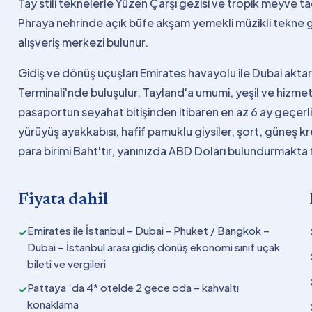
Tay stili teknelerle Yüzen Çarşı gezisi ve tropik meyve 
Phraya nehrinde açık büfe akşam yemekli müzikli tekne g
alışveriş merkezi bulunur.
Gidiş ve dönüş uçuşları Emirates havayolu ile Dubai aktarm
Terminali'nde buluşulur. Tayland'a umumi, yeşil ve hizm
pasaportun seyahat bitişinden itibaren en az 6 ay geçerli
yürüyüş ayakkabısı, hafif pamuklu giysiler, şort, güneş kr
para birimi Baht'tır, yanınızda ABD Doları bulundurmakta 
Fiyata dahil
Emirates ile İstanbul – Dubai - Phuket / Bangkok –
✓
Dubai – İstanbul arası gidiş dönüş ekonomi sınıf uçak
bileti ve vergileri
Pattaya ‘da 4* otelde 2 gece oda – kahvaltı
✓
konaklama