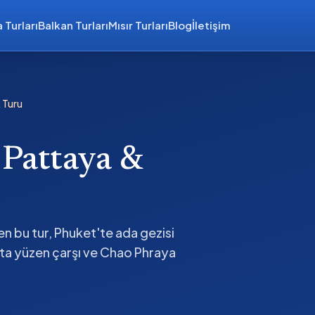
 Turları
Balkan Turları
Mısır Turları
Blog
İletişim
 Turu
 Pattaya &
en bu tur, Phuket'te ada gezisi
ta yüzen çarşı ve Chao Phraya