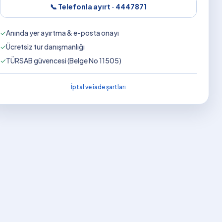
📞 Telefonla ayırt ·
4447871
✓
Anında yer ayırtma & e-posta onayı
✓
Ücretsiz tur danışmanlığı
✓
TÜRSAB güvencesi (Belge No 11505)
İptal ve iade şartları