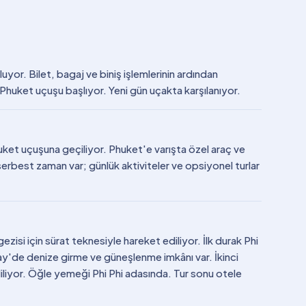
uyor. Bilet, bagaj ve biniş işlemlerinin ardından
 Phuket uçuşu başlıyor. Yeni gün uçakta karşılanıyor.
uket uçuşuna geçiliyor. Phuket'e varışta özel araç ve
erbest zaman var; günlük aktiviteler ve opsiyonel turlar
zisi için sürat teknesiyle hareket ediliyor. İlk durak Phi
ay'de denize girme ve güneşlenme imkânı var. İkinci
iliyor. Öğle yemeği Phi Phi adasında. Tur sonu otele