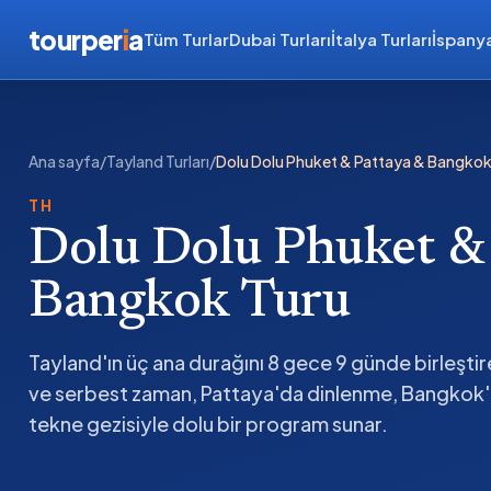
tourper
i
a
Tüm Turlar
Dubai Turları
İtalya Turları
İspanya
Ana sayfa
/
Tayland Turları
/
Dolu Dolu Phuket & Pattaya & Bangkok
TH
Dolu Dolu Phuket &
Bangkok Turu
Tayland'ın üç ana durağını 8 gece 9 günde birleştir
ve serbest zaman, Pattaya'da dinlenme, Bangkok'
tekne gezisiyle dolu bir program sunar.