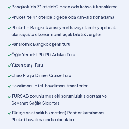
Bangkok’da 3* otelde2 gece oda kahvaltı konaklama
✓
Phuket’te 4* otelde 3 gece oda kahvaltı konaklama
✓
Phuket – Bangkok arası yerel havayolları ile yapılacak
✓
olan uçuşta ekonomi sınıf uçak bileti&vergiler
Panaromik Bangkok şehir turu
✓
Öğle Yemekli Phi Phi Adaları Turu
✓
Yüzen çarşı Turu
✓
Chao Praya Dinner Cruise Turu
✓
Havalimanı-otel-havalimanı transferleri
✓
TURSAB zorunlu mesleki sorumluluk sigortası ve
✓
Seyahat Sağlık Sigortası
Türkçe asistanlık hizmetleri( Rehber karşılaması
✓
Phuket havalimanında olacaktır)