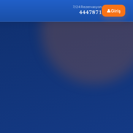
7/24 Rezervasyon
👤
Giriş
4447871