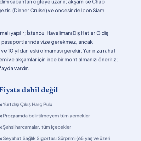
tadımı sabahtan öğleye uzanır; akşam ise Chao
ezisi (Dinner Cruise) ve öncesinde Icon Siam
alı yapılır; İstanbul Havalimanı Dış Hatlar Gidiş
et pasaportlarında vize gerekmez, ancak
 ve 10 yıldan eski olmaması gerekir. Yanınıza rahat
emi ve akşamlar için ince bir mont almanızı öneririz;
fayda vardır.
Fiyata dahil değil
Yurtdışı Çıkış Harç Pulu
✕
Programda belirtilmeyem tüm yemekler
✕
Şahsi harcamalar, tüm içecekler
✕
Seyahat Sağlık Sigortası Sürprimi (65 yaş ve üzeri
✕