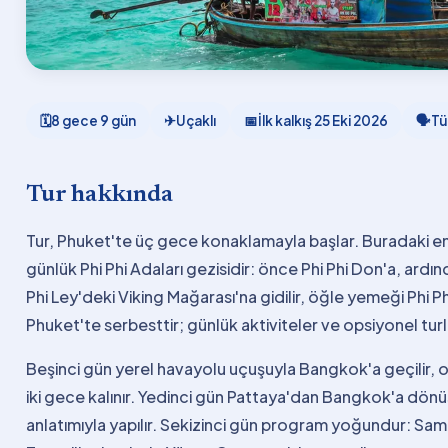
🗓
8 gece 9 gün
✈
Uçaklı
📅
İlk kalkış
25 Eki 2026
🗣
Tü
Tur hakkında
Tur, Phuket'te üç gece konaklamayla başlar. Buradaki en
günlük Phi Phi Adaları gezisidir: önce Phi Phi Don'a, ardı
Phi Ley'deki Viking Mağarası'na gidilir, öğle yemeği Phi P
Phuket'te serbesttir; günlük aktiviteler ve opsiyonel turlar
Beşinci gün yerel havayolu uçuşuyla Bangkok'a geçilir, o
iki gece kalınır. Yedinci gün Pattaya'dan Bangkok'a dönü
anlatımıyla yapılır. Sekizinci gün program yoğundur: Samu