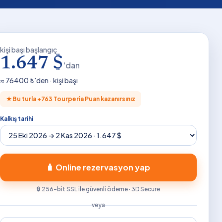
kişi başı başlangıç
1.647 $
'dan
≈
76400
₺'den · kişi başı
★
Bu turla +
763
Tourperia Puan kazanırsınız
Kalkış tarihi
🧳 Online rezervasyon yap
🔒 256-bit SSL ile güvenli ödeme · 3D Secure
veya