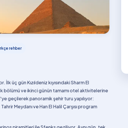
rkçe rehber
or. İlk üç gün Kızıldeniz kıyısındaki Sharm El
ük bölümü ve ikinci günün tamamı otel aktivitelerine
'ye geçilerek panoramik şehir turu yapılıyor:
 Tahrir Meydanı ve Han El Halil Çarşısı program
os piramitleri ile Sfenks geziliyor. Aynı gün, tek