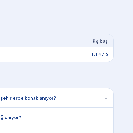
Kişi başı
1.147 $
 şehirlerde konaklanıyor?
+
ağlanıyor?
+