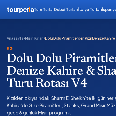
tourper
i
a
Tüm Turlar
Dubai Turları
İtalya Turları
İspanya
Ana sayfa
/
Mısır Turları
/
Dolu Dolu Piramitlerden Kızıl Denize Kahire
EG
Dolu Dolu Piramitle
Denize Kahire & Sh
Turu Rotası V4
Kızıldeniz kıyısındaki Sharm El Sheikh'te iki gün he
Kahire'de Gize Piramitleri, Sfenks, Grand Mısır Müze
gece 6 günlük Mısır programı.