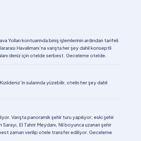
a Yolları kontuarında biniş işlemlerinin ardından tarifeli
ararası Havalimanı'na varışta her şey dahil konseptli
 kalanı deniz için otelde serbest. Geceleme otelde.
ızıldeniz'in sularında yüzebilir, otelin her şey dahil
liyor. Varışta panoramik şehir turu yapılıyor; eski şehir
 Sarayı, El Tahrir Meydanı, Nil boyunca uzanan şehir
rbest zaman verilip otele transfer ediliyor. Geceleme