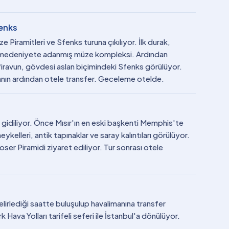
fenks
 Piramitleri ve Sfenks turuna çıkılıyor. İlk durak,
ir medeniyete adanmış müze kompleksi. Ardından
 firavun, gövdesi aslan biçimindeki Sfenks görülüyor.
anın ardından otele transfer. Geceleme otelde.
gidiliyor. Önce Mısır'ın en eski başkenti Memphis'te
ykelleri, antik tapınaklar ve saray kalıntıları görülüyor.
ser Piramidi ziyaret ediliyor. Tur sonrası otele
lirlediği saatte buluşulup havalimanına transfer
 Hava Yolları tarifeli seferi ile İstanbul'a dönülüyor.