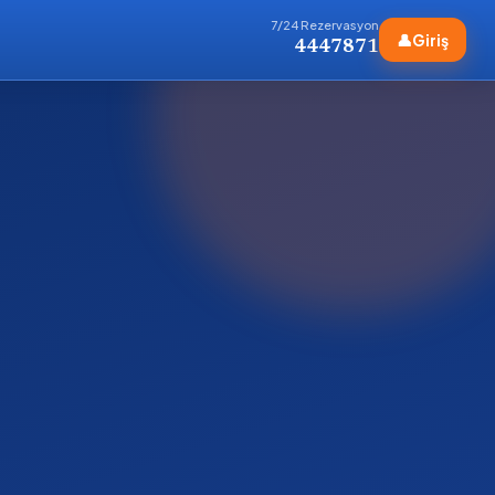
7/24 Rezervasyon
👤
Giriş
4447871