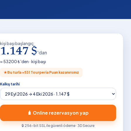
kişi başı başlangıç
1.147 $
'dan
≈
53200
₺'den · kişi başı
★
Bu turla +
531
Tourperia Puan kazanırsınız
Kalkış tarihi
🧳 Online rezervasyon yap
🔒 256-bit SSL ile güvenli ödeme · 3D Secure