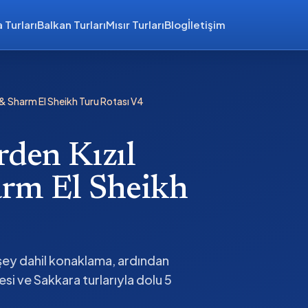
 Turları
Balkan Turları
Mısır Turları
Blog
İletişim
 & Sharm El Sheikh Turu Rotası V4
rden Kızıl
arm El Sheikh
r şey dahil konaklama, ardından
si ve Sakkara turlarıyla dolu 5