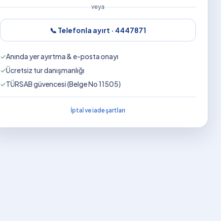
veya
📞 Telefonla ayırt ·
4447871
✓
Anında yer ayırtma & e-posta onayı
✓
Ücretsiz tur danışmanlığı
✓
TÜRSAB güvencesi (Belge No 11505)
İptal ve iade şartları