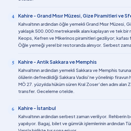
Kahire - Grand Mısır Müzesi, Gize Piramitleri ve S
4
Kahvaltının ardından öğle yemekli Grand Mısır Müzesi, Gize
yaklaşık 500.000 metrekarelik alanı kaplayan ve tek b
Keops, Kefren ve Mikerinos piramitleri geziliyor; kafası
Öğle yemeği yerel bir restoranda alınıyor. Serbest zam
Kahire - Antik Sakkara ve Memphis
5
Kahvaltının ardından yemekli Sakkara ve Memphis turuna 
ölülerin defnedildiği Sakkara Vadisi'ne yönelinip firavun he
MÖ 27. yüzyılda hüküm süren Kral Zoser'den adını alan Zo
transfer. Geceleme otelde.
Kahire - İstanbul
6
Kahvaltının ardından serbest zaman veriliyor. Rehberin be
yapılıyor. Bagaj, bilet ve gümrük işlemlerinin ardından Türk
Varışla birlikte tur sona eriyor.