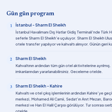
Gün gün program
İstanbul - Sharm El Sheikh
1
İstanbul Havalimanı Dış Hatlar Gidiş Terminali'nde Türk Hav
seferle Sharm El Sheikh'e uçuluyor. Sharm El Sheikh Ulusl
otele transfer yapılıyor ve kahvaltı alınıyor. Günün geri
Sharm El Sheikh
2
Kahvaltının ardından tüm gün otel aktivitelerine ayrılmış. K
imkanlarından yararlanabilirsiniz. Geceleme otelde.
Sharm El Sheikh - Kahire
3
Kahvaltı ve otel çıkış işlemlerinin ardından Kahire'ye geçi
merkezi, Mohamed Ali Camii, Sedat'ın Anıt Mezarı, Baron
merkezi ve Han El Halil Çarşısı görülüyor. Tur sonrası se
otelde.