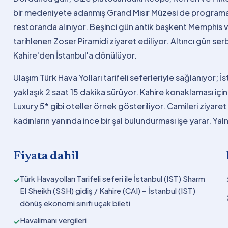
bir medeniyete adanmış Grand Mısır Müzesi de programa d
restoranda alınıyor. Beşinci gün antik başkent Memphis v
tarihlenen Zoser Piramidi ziyaret ediliyor. Altıncı gün se
Kahire'den İstanbul'a dönülüyor.
Ulaşım Türk Hava Yolları tarifeli seferleriyle sağlanıyor; 
yaklaşık 2 saat 15 dakika sürüyor. Kahire konaklaması içi
Luxury 5* gibi oteller örnek gösteriliyor. Camileri ziyare
kadınların yanında ince bir şal bulundurması işe yarar. Yal
Fiyata dahil
Türk Havayolları Tarifeli seferi ile İstanbul (IST) Sharm
✓
El Sheikh (SSH) gidiş / Kahire (CAI) – İstanbul (IST)
dönüş ekonomi sınıfı uçak bileti
Havalimanı vergileri
✓