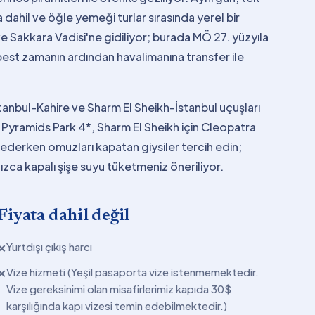
ahil ve öğle yemeği turlar sırasında yerel bir
e Sakkara Vadisi'ne gidiliyor; burada MÖ 27. yüzyıla
rbest zamanın ardından havalimanına transfer ile
İstanbul-Kahire ve Sharm El Sheikh-İstanbul uçuşları
n Pyramids Park 4*, Sharm El Sheikh için Cleopatra
t ederken omuzları kapatan giysiler tercih edin;
nızca kapalı şişe suyu tüketmeniz öneriliyor.
Fiyata dahil değil
Yurtdışı çıkış harcı
✕
Vize hizmeti (Yeşil pasaporta vize istenmemektedir.
✕
Vize gereksinimi olan misafirlerimiz kapıda 30$
karşılığında kapı vizesi temin edebilmektedir.)