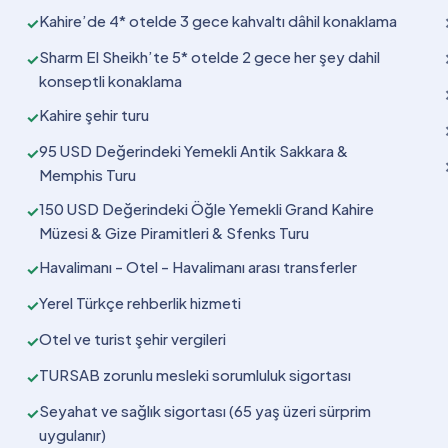
Kahire’de 4* otelde 3 gece kahvaltı dâhil konaklama
✓
Sharm El Sheikh’te 5* otelde 2 gece her şey dahil
✓
konseptli konaklama
Kahire şehir turu
✓
95 USD Değerindeki Yemekli Antik Sakkara &
✓
Memphis Turu
150 USD Değerindeki Öğle Yemekli Grand Kahire
✓
Müzesi & Gize Piramitleri & Sfenks Turu
Havalimanı - Otel - Havalimanı arası transferler
✓
Yerel Türkçe rehberlik hizmeti
✓
Otel ve turist şehir vergileri
✓
TURSAB zorunlu mesleki sorumluluk sigortası
✓
Seyahat ve sağlık sigortası (65 yaş üzeri sürprim
✓
uygulanır)