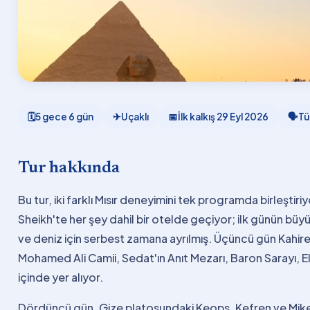
🗓
5 gece 6 gün
✈
Uçaklı
📅
İlk kalkış
29 Eyl 2026
🗣
Tü
Tur hakkında
Bu tur, iki farklı Mısır deneyimini tek programda birleştiriy
Sheikh'te her şey dahil bir otelde geçiyor; ilk günün büy
ve deniz için serbest zamana ayrılmış. Üçüncü gün Kahire
Mohamed Ali Camii, Sedat'ın Anıt Mezarı, Baron Sarayı, El
içinde yer alıyor.
Dördüncü gün, Gize platosundaki Keops, Kefren ve Mikerin