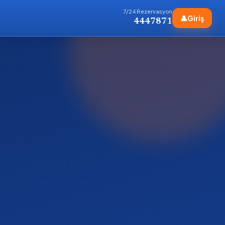
7/24 Rezervasyon
👤
Giriş
4447871