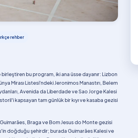
rkçe rehber
birleştiren bu program, iki ana üsse dayanır: Lizbon
ya Mirası Listesi'ndeki Jeronimos Manastırı, Belem
ydanları, Avenida da Liberdade ve Sao Jorge Kalesi
storil'i kapsayan tam günlük bir kıyı ve kasaba gezisi
n Guimarães, Braga ve Bom Jesus do Monte gezisi
ues'in doğduğu şehirdir; burada Guimarães Kalesi ve