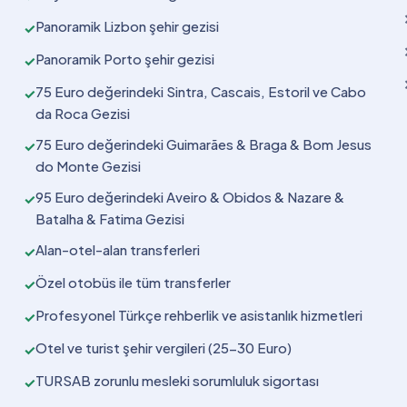
Panoramik Lizbon şehir gezisi
✓
Panoramik Porto şehir gezisi
✓
75 Euro değerindeki Sintra, Cascais, Estoril ve Cabo
✓
da Roca Gezisi
75 Euro değerindeki Guimarães & Braga & Bom Jesus
✓
do Monte Gezisi
95 Euro değerindeki Aveiro & Obidos & Nazare &
✓
Batalha & Fatima Gezisi
Alan-otel-alan transferleri
✓
Özel otobüs ile tüm transferler
✓
Profesyonel Türkçe rehberlik ve asistanlık hizmetleri
✓
Otel ve turist şehir vergileri (25-30 Euro)
✓
TURSAB zorunlu mesleki sorumluluk sigortası
✓