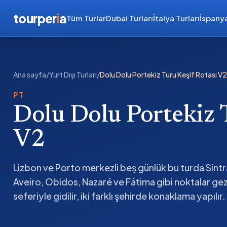
tourper
i
a
Tüm Turlar
Dubai Turları
İtalya Turları
İspanya
Ana sayfa
/
Yurt Dışı Turları
/
Dolu Dolu Portekiz Turu Keşif Rotası V2
PT
Dolu Dolu Portekiz 
V2
Lizbon ve Porto merkezli beş günlük bu turda Sint
Aveiro, Obidos, Nazaré ve Fátima gibi noktalar gezili
seferiyle gidilir, iki farklı şehirde konaklama yapılır.