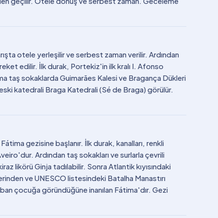
erinden geçilir. Otele dönüş ve serbest zaman. Geceleme
rışta otele yerleşilir ve serbest zaman verilir. Ardından
 edilir. İlk durak, Portekiz'in ilk kralı I. Afonso
a taş sokaklarda Guimarães Kalesi ve Bragança Dükleri
n eski katedrali Braga Katedrali (Sé de Braga) görülür.
tima gezisine başlanır. İlk durak, kanalları, renkli
eiro'dur. Ardından taş sokakları ve surlarla çevrili
z likörü Ginja tadılabilir. Sonra Atlantik kıyısındaki
klerinden ve UNESCO listesindeki Batalha Manastırı
oban çocuğa göründüğüne inanılan Fátima'dır. Gezi