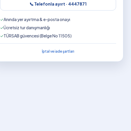
📞 Telefonla ayırt ·
4447871
✓
Anında yer ayırtma & e-posta onayı
✓
Ücretsiz tur danışmanlığı
✓
TÜRSAB güvencesi (Belge No 11505)
İptal ve iade şartları