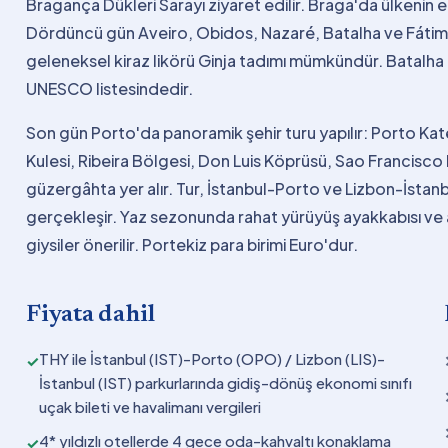
Bragança Dükleri Sarayı ziyaret edilir. Braga'da ülkenin e
Dördüncü gün Aveiro, Obidos, Nazaré, Batalha ve Fátima
geleneksel kiraz likörü Ginja tadımı mümkündür. Batalha M
UNESCO listesindedir.
Son gün Porto'da panoramik şehir turu yapılır: Porto Kate
Kulesi, Ribeira Bölgesi, Don Luis Köprüsü, Sao Francisco 
güzergâhta yer alır. Tur, İstanbul-Porto ve Lizbon-İstanbul
gerçekleşir. Yaz sezonunda rahat yürüyüş ayakkabısı ve 
giysiler önerilir. Portekiz para birimi Euro'dur.
Fiyata dahil
THY ile İstanbul (IST)-Porto (OPO) / Lizbon (LIS)-
✓
İstanbul (IST) parkurlarında gidiş-dönüş ekonomi sınıfı
uçak bileti ve havalimanı vergileri
4* yıldızlı otellerde 4 gece oda-kahvaltı konaklama
✓