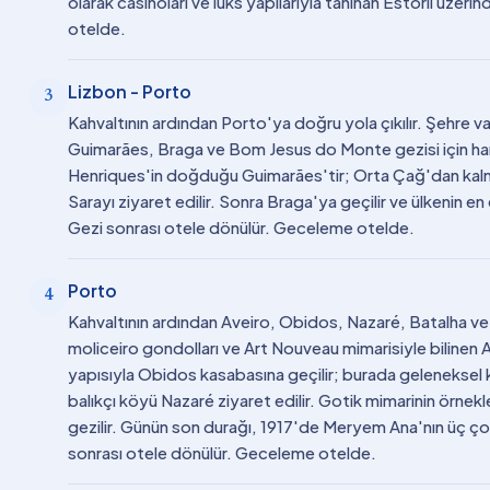
olarak casinoları ve lüks yapılarıyla tanınan Estoril üz
otelde.
Lizbon - Porto
3
Kahvaltının ardından Porto'ya doğru yola çıkılır. Şehre va
Guimarães, Braga ve Bom Jesus do Monte gezisi için hareket
Henriques'in doğduğu Guimarães'tir; Orta Çağ'dan kalm
Sarayı ziyaret edilir. Sonra Braga'ya geçilir ve ülkenin e
Gezi sonrası otele dönülür. Geceleme otelde.
Porto
4
Kahvaltının ardından Aveiro, Obidos, Nazaré, Batalha ve Fá
moliceiro gondolları ve Art Nouveau mimarisiyle bilinen Av
yapısıyla Obidos kasabasına geçilir; burada geleneksel kira
balıkçı köyü Nazaré ziyaret edilir. Gotik mimarinin örne
gezilir. Günün son durağı, 1917'de Meryem Ana'nın üç ç
sonrası otele dönülür. Geceleme otelde.