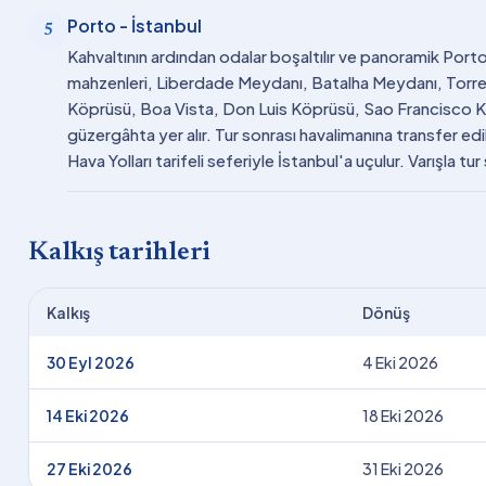
Porto - İstanbul
5
Kahvaltının ardından odalar boşaltılır ve panoramik Porto 
mahzenleri, Liberdade Meydanı, Batalha Meydanı, Torre 
Köprüsü, Boa Vista, Don Luis Köprüsü, Sao Francisco Ki
güzergâhta yer alır. Tur sonrası havalimanına transfer edi
Hava Yolları tarifeli seferiyle İstanbul'a uçulur. Varışla tur
Kalkış tarihleri
Kalkış
Dönüş
30 Eyl 2026
4 Eki 2026
14 Eki 2026
18 Eki 2026
27 Eki 2026
31 Eki 2026