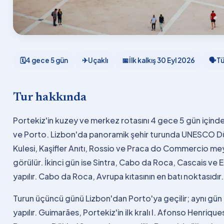
🗓
4 gece 5 gün
✈
Uçaklı
📅
İlk kalkış
30 Eyl 2026
🗣
Tü
Tur hakkında
Portekiz'in kuzey ve merkez rotasını 4 gece 5 gün içinde 
ve Porto. Lizbon'da panoramik şehir turunda UNESCO Dün
Kulesi, Kaşifler Anıtı, Rossio ve Praca do Commercio me
görülür. İkinci gün ise Sintra, Cabo da Roca, Cascais ve E
yapılır. Cabo da Roca, Avrupa kıtasının en batı noktasıdır.
Turun üçüncü günü Lizbon'dan Porto'ya geçilir; aynı gü
yapılır. Guimarães, Portekiz'in ilk kralı I. Afonso Henriq