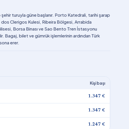
şehir turuyla güne başlanır. Porto Katedrali, tarihi şarap
dos Clerigos Kulesi, Ribeira Bölgesi, Arrabida
lisesi, Borsa Binası ve Sao Bento Tren İstasyonu
lir. Bagaj, bilet ve gümrük işlemlerinin ardından Türk
 sona erer.
Kişi başı
1.347 €
1.347 €
1.247 €