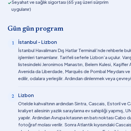
Seyahat ve sağlık sigortası (65 yaş üzeri sürprim
✓
uygulanır)
Gün gün program
İstanbul - Lizbon
1
İstanbul Havalimanı Dış Hatlar Terminali'nde rehberle bul
işlemleri tamamlanır. Tarifeli seferle Lizbon'a uçulur. V
listesindeki Jeronimos Manastırı, Belem Kulesi, Kaşifle
Avenida da Liberdade, Marquês de Pombal Meydanı ve Sao
edilir, odalara yerleşilir. Ardından dinlenmek veya çevr
Lizbon
2
Otelde kahvaltının ardından Sintra, Cascais, Estoril ve Cab
kraliyet ailesinin yazlık saraylarına ev sahipliği yapmış
yapılır. Ardından Avrupa kıtasının en batı noktası Cabo da
fotoğraf molası verilir. Sonra Atlantik kıyısındaki Cascai