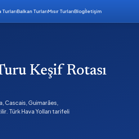
 Turları
Balkan Turları
Mısır Turları
Blog
İletişim
Turu Keşif Rotası
ra, Cascais, Guimarães,
r. Türk Hava Yolları tarifeli