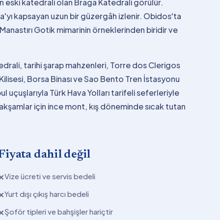
n eski katedrali olan Braga Katedrali görülür.
'yı kapsayan uzun bir güzergâh izlenir. Obidos'ta
anastırı Gotik mimarinin örneklerinden biridir ve
drali, tarihi şarap mahzenleri, Torre dos Clerigos
Kilisesi, Borsa Binası ve Sao Bento Tren İstasyonu
 uçuşlarıyla Türk Hava Yolları tarifeli seferleriyle
akşamlar için ince mont, kış döneminde sıcak tutan
Fiyata dahil değil
Vize ücreti ve servis bedeli
✕
Yurt dışı çıkış harcı bedeli
✕
Şoför tipleri ve bahşişler hariçtir
✕