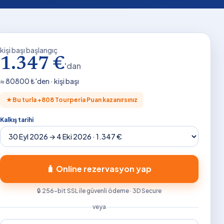
kişi başı başlangıç
1.347 €
'dan
≈
80800
₺'den · kişi başı
★
Bu turla +
808
Tourperia Puan kazanırsınız
Kalkış tarihi
🧳 Online rezervasyon yap
🔒 256-bit SSL ile güvenli ödeme · 3D Secure
veya