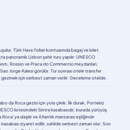
uşulur, Türk Hava Yolları kontuarında bagaj ve bilet
arışta panoramik Lizbon şehir turu yapılır: UNESCO
r Anıtı, Rossio ve Praca do Commercio meydanları,
 Jorge Kalesi görülür. Tur sonrası otele transfer
eyi gezmek için serbest zaman verilir. Geceleme otelde.
o da Roca gezisi için yola çıkılır. İlk durak, Portekiz
, UNESCO listesindeki Sintra kasabasıdır; burada yürüyüş
 Roca'ya ulaşılır ve Atlantik manzarası eşliğinde
s kasabası ziyaret edilir, sahilde serbest zaman olur. Son