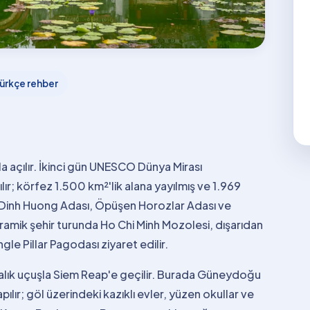
ürkçe rehber
 açılır. İkinci gün UNESCO Dünya Mirası
lır; körfez 1.500 km²'lik alana yayılmış ve 1.969
, Dinh Huong Adası, Öpüşen Horozlar Adası ve
amik şehir turunda Ho Chi Minh Mozolesi, dışarıdan
gle Pillar Pagodası ziyaret edilir.
kalık uçuşla Siem Reap'e geçilir. Burada Güneydoğu
ılır; göl üzerindeki kazıklı evler, yüzen okullar ve