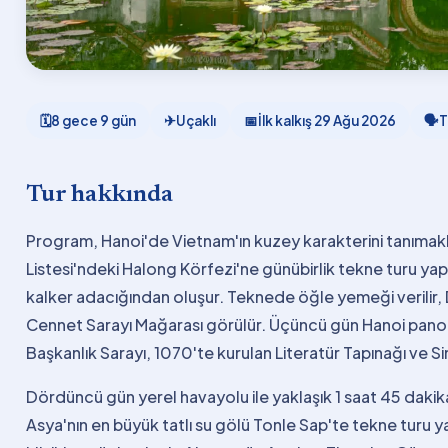
🗓
8 gece 9 gün
✈
Uçaklı
📅
İlk kalkış
29 Ağu 2026
🗣
T
Tur hakkında
Program, Hanoi'de Vietnam'ın kuzey karakterini tanımakla
Listesi'ndeki Halong Körfezi'ne günübirlik tekne turu yapı
kalker adacığından oluşur. Teknede öğle yemeği verilir
Cennet Sarayı Mağarası görülür. Üçüncü gün Hanoi panor
Başkanlık Sarayı, 1070'te kurulan Literatür Tapınağı ve Sin
Dördüncü gün yerel havayolu ile yaklaşık 1 saat 45 daki
Asya'nın en büyük tatlı su gölü Tonle Sap'te tekne turu yap