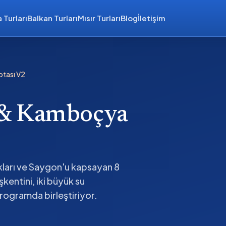
 Turları
Balkan Turları
Mısır Turları
Blog
İletişim
otası V2
 & Kamboçya
kları ve Saygon'u kapsayan 8
kentini, iki büyük su
rogramda birleştiriyor.