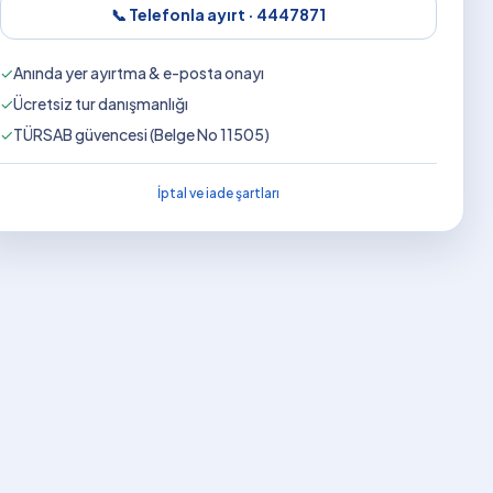
📞 Telefonla ayırt ·
4447871
✓
Anında yer ayırtma & e-posta onayı
✓
Ücretsiz tur danışmanlığı
✓
TÜRSAB güvencesi (Belge No 11505)
İptal ve iade şartları