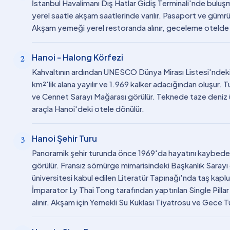
İstanbul Havalimanı Dış Hatlar Gidiş Terminali'nde buluşma
yerel saatle akşam saatlerinde varılır. Pasaport ve gümrük
Akşam yemeği yerel restoranda alınır, geceleme otelde y
Hanoi - Halong Körfezi
2
Kahvaltının ardından UNESCO Dünya Mirası Listesi'ndeki 
km²'lik alana yayılır ve 1.969 kalker adacığından oluşur
ve Cennet Sarayı Mağarası görülür. Teknede taze deniz ürü
araçla Hanoi'deki otele dönülür.
Hanoi Şehir Turu
3
Panoramik şehir turunda önce 1969'da hayatını kaybeden 
görülür. Fransız sömürge mimarisindeki Başkanlık Sarayı d
üniversitesi kabul edilen Literatür Tapınağı'nda taş kaplu
İmparator Ly Thai Tong tarafından yaptırılan Single Pilla
alınır. Akşam için Yemekli Su Kuklası Tiyatrosu ve Gece Tu