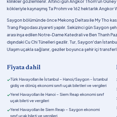
klinikler gözlemlenir. Altıncı gün Angkor Thom'un Güney
kökleriyle kaynaşmış Ta Prohm ve 162 hektarlık Angkor W
Saygon bölümünde önce Mekong Deltası ile My Tho kasaba
Trang Pagodası ziyareti yapılır. Sekizinci gün Saygon şe
arası inşa edilen Notre-Dame Katedrali ve Ben Thanh Paz
dışındaki Cu Chi Tünelleri gezilir. Tur, Saygon'dan İsta
Ulaşım uçakla sağlanır, geziler boyunca şehir içi transferle
Fiyata dahil
Türk Havayolları ile İstanbul – Hanoi/Saygon - İstanbul
✓
gidiş ve dönüş ekonomi sınıfı uçak biletleri ve vergileri
Yerel Havayolları ile Hanoi – Siem Reap ekonomi sınıf
✓
uçak bileti ve vergileri
Yerel Havayolları ile Siem Reap – Saygon ekonomi
✓
sınıf uçak bileti ve vergileri