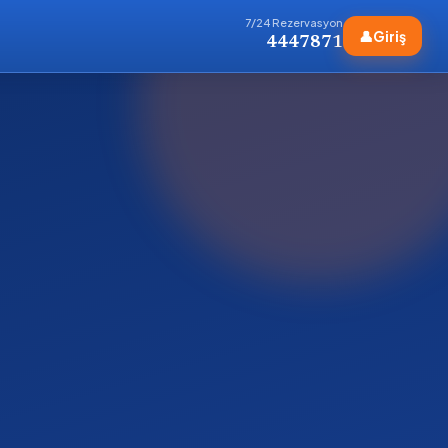
7/24 Rezervasyon
👤
Giriş
4447871