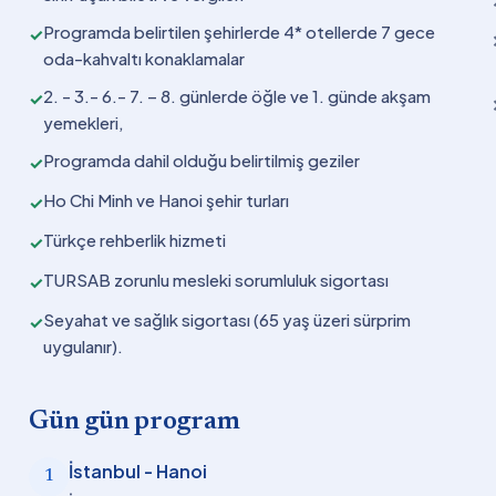
Programda belirtilen şehirlerde 4* otellerde 7 gece
✓
oda-kahvaltı konaklamalar
2. - 3.- 6.- 7. – 8. günlerde öğle ve 1. günde akşam
✓
yemekleri,
Programda dahil olduğu belirtilmiş geziler
✓
Ho Chi Minh ve Hanoi şehir turları
✓
Türkçe rehberlik hizmeti
✓
TURSAB zorunlu mesleki sorumluluk sigortası
✓
Seyahat ve sağlık sigortası (65 yaş üzeri sürprim
✓
uygulanır).
Gün gün program
İstanbul - Hanoi
1