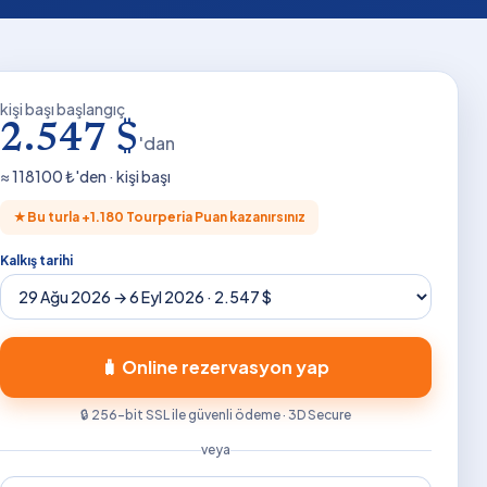
kişi başı başlangıç
2.547 $
'dan
≈
118100
₺'den · kişi başı
★
Bu turla +
1.180
Tourperia Puan kazanırsınız
Kalkış tarihi
🧳 Online rezervasyon yap
🔒 256-bit SSL ile güvenli ödeme · 3D Secure
veya