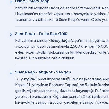
Hanoi - Siem Reap
4
Kahvaltının ardından Hanoi'de serbest zaman verilir. Reh
Havalimanı'na transfer yapılır. Yerel havayolu ile yaklaş
tapınaklarıyla bilinen kenti Siem Reap'e varılır. Otele yer
Siem Reap - Tonle Sap Gölü
5
Kahvaltının ardından Güneydoğu Asya'nın en büyük tatlı 
yüzölçümü muson yağmurlarıyla 2.500 km²'den 16.000 km
evler, yüzen okullar, dükkânlar ve klinikler görülür. Tonle
karşılar. Tur bitiminde otele dönülür.
Siem Reap - Angkor - Saygon
6
12. yüzyılda Khmer İmparatorluğu'nun başkenti olan Ang
Kapısı, 11. yüzyıldan Baphuon Tapınağı ve 54 kule üzeri
gezilir. Ağaç köklerinin taş duvarlarla kaynaştığı Ta Proh
yerel restoranda alınır. Öğleden sonra 162 hektarlık alan
havayolu ile Saygon'a uçulur, geceleme Saygon'da yapıl