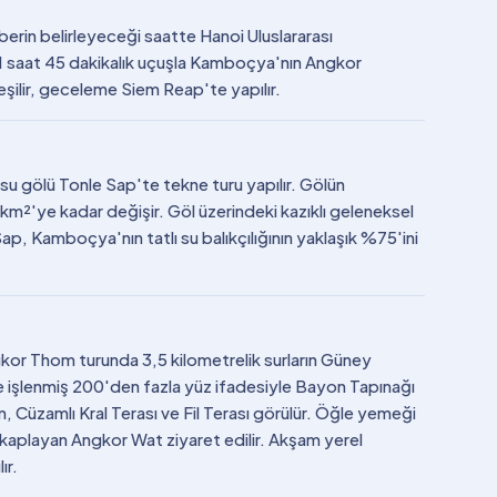
berin belirleyeceği saatte Hanoi Uluslararası
ık 1 saat 45 dakikalık uçuşla Kamboçya'nın Angkor
leşilir, geceleme Siem Reap'te yapılır.
su gölü Tonle Sap'te tekne turu yapılır. Gölün
²'ye kadar değişir. Göl üzerindeki kazıklı geleneksel
 Sap, Kamboçya'nın tatlı su balıkçılığının yaklaşık %75'ini
kor Thom turunda 3,5 kilometrelik surların Güney
ne işlenmiş 200'den fazla yüz ifadesiyle Bayon Tapınağı
m, Cüzamlı Kral Terası ve Fil Terası görülür. Öğle yemeği
ı kaplayan Angkor Wat ziyaret edilir. Akşam yerel
ır.