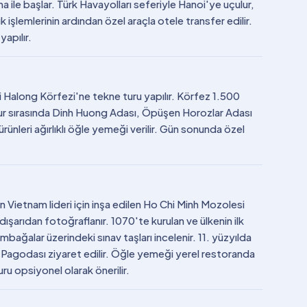
 ile başlar. Türk Havayolları seferiyle Hanoi'ye uçulur,
 işlemlerinin ardından özel araçla otele transfer edilir.
apılır.
Halong Körfezi'ne tekne turu yapılır. Körfez 1.500
. Tur sırasında Dinh Huong Adası, Öpüşen Horozlar Adası
nleri ağırlıklı öğle yemeği verilir. Gün sonunda özel
Vietnam lideri için inşa edilen Ho Chi Minh Mozolesi
ışarıdan fotoğraflanır. 1070'te kurulan ve ülkenin ilk
mbağalar üzerindeki sınav taşları incelenir. 11. yüzyılda
r Pagodası ziyaret edilir. Öğle yemeği yerel restoranda
ru opsiyonel olarak önerilir.