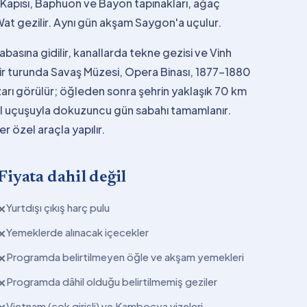
 Kapısı, Baphuon ve Bayon tapınakları, ağaç
at gezilir. Aynı gün akşam Saygon'a uçulur.
sına gidilir, kanallarda tekne gezisi ve Vinh
hir turunda Savaş Müzesi, Opera Binası, 1877-1880
arı görülür; öğleden sonra şehrin yaklaşık 70 km
nbul uçuşuyla dokuzuncu gün sabahı tamamlanır.
r özel araçla yapılır.
Fiyata dahil değil
Yurtdışı çıkış harç pulu
✕
Yemeklerde alınacak içecekler
✕
Programda belirtilmeyen öğle ve akşam yemekleri
✕
Programda dâhil olduğu belirtilmemiş geziler
✕
Vietnam (çok girişli) ve Kamboçya vizeleri