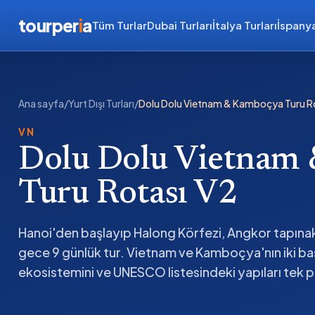
tourper
i
a
Tüm Turlar
Dubai Turları
İtalya Turları
İspanya
Ana sayfa
/
Yurt Dışı Turları
/
Dolu Dolu Vietnam & Kamboçya Turu R
VN
Dolu Dolu Vietnam
Turu Rotası V2
Hanoi'den başlayıp Halong Körfezi, Angkor tapına
gece 9 günlük tur. Vietnam ve Kamboçya'nın iki baş
ekosistemini ve UNESCO listesindeki yapıları tek p