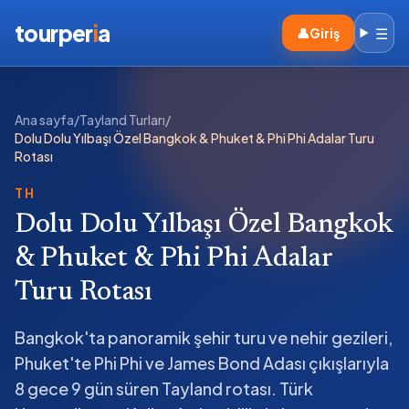
tourper
i
a
☰
👤
Giriş
Ana sayfa
/
Tayland Turları
/
Dolu Dolu Yılbaşı Özel Bangkok & Phuket & Phi Phi Adalar Turu
Rotası
TH
Dolu Dolu Yılbaşı Özel Bangkok
& Phuket & Phi Phi Adalar
Turu Rotası
Bangkok'ta panoramik şehir turu ve nehir gezileri,
Phuket'te Phi Phi ve James Bond Adası çıkışlarıyla
8 gece 9 gün süren Tayland rotası. Türk