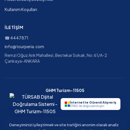
Kullanım Koşulları
İLETIŞIM
☎
4447871
info@tourperia.com
Remzi Oğuz Arık Mahallesi, Bestekar Sokak, No:61/A-2
Çankaya-ANKARA
GHM Turizm-11505
İnternette Güvenli Alışveriş
ETBİS ile doğrulanmıştır
Deneyiminizi iyileştirmek ve site trafiğini anonim olarak analiz