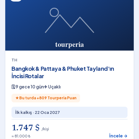
TH
Bangkok & Pattaya & Phuket Tayland'ın
İncisi Rotalar
🗓
9 gece 10 gün
✈
Uçaklı
★
Bu turda +
809
Tourperia Puan
İlk kalkış ·
22 Oca 2027
1.747 $
/kişi
İncele →
≈ 81.000 ₺