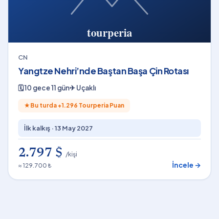
CN
Yangtze Nehri’nde Baştan Başa Çin Rotası
🗓
10 gece 11 gün
✈
Uçaklı
★
Bu turda +
1.296
Tourperia Puan
İlk kalkış ·
13 May 2027
2.797 $
/kişi
İncele →
≈ 129.700 ₺