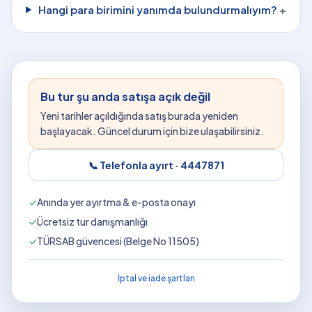
Hangi para birimini yanımda bulundurmalıyım?
+
Bu tur şu anda satışa açık değil
Yeni tarihler açıldığında satış burada yeniden
başlayacak. Güncel durum için bize ulaşabilirsiniz.
📞 Telefonla ayırt ·
4447871
✓
Anında yer ayırtma & e-posta onayı
✓
Ücretsiz tur danışmanlığı
✓
TÜRSAB güvencesi (Belge No 11505)
İptal ve iade şartları