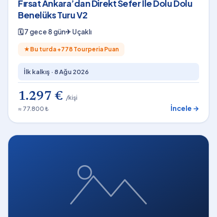
Fırsat Ankara’dan Direkt Sefer İle Dolu Dolu
Benelüks Turu V2
🗓
7 gece 8 gün
✈
Uçaklı
★
Bu turda +
778
Tourperia Puan
İlk kalkış ·
8 Ağu 2026
1.297 €
/kişi
İncele →
≈ 77.800 ₺