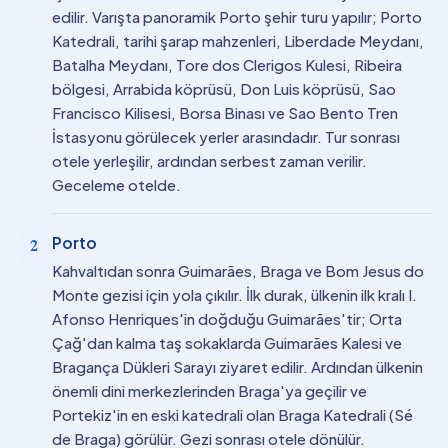
edilir. Varışta panoramik Porto şehir turu yapılır; Porto
Katedrali, tarihi şarap mahzenleri, Liberdade Meydanı,
Batalha Meydanı, Tore dos Clerigos Kulesi, Ribeira
bölgesi, Arrabida köprüsü, Don Luis köprüsü, Sao
Francisco Kilisesi, Borsa Binası ve Sao Bento Tren
İstasyonu görülecek yerler arasındadır. Tur sonrası
otele yerleşilir, ardından serbest zaman verilir.
Geceleme otelde.
Porto
2
Kahvaltıdan sonra Guimarães, Braga ve Bom Jesus do
Monte gezisi için yola çıkılır. İlk durak, ülkenin ilk kralı I.
Afonso Henriques'in doğduğu Guimarães'tir; Orta
Çağ'dan kalma taş sokaklarda Guimarães Kalesi ve
Bragança Dükleri Sarayı ziyaret edilir. Ardından ülkenin
önemli dini merkezlerinden Braga'ya geçilir ve
Portekiz'in en eski katedrali olan Braga Katedrali (Sé
de Braga) görülür. Gezi sonrası otele dönülür.