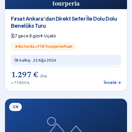
Fırsat Ankara’dan Direkt Sefer İle Dolu Dolu
Benelüks Turu
🗓
7 gece 8 gün
✈
Uçaklı
★
Bu turda +
778
Tourperia Puan
İlk kalkış ·
22 Ağu 2026
1.297 €
/kişi
İncele →
≈ 77.800 ₺
CN