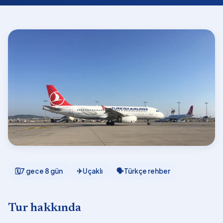
🗓
7 gece 8 gün
✈
Uçaklı
🗣
Türkçe rehber
Tur hakkında