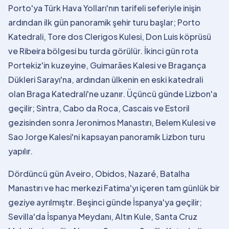
Porto'ya Türk Hava Yolları'nın tarifeli seferiyle inişin
ardından ilk gün panoramik şehir turu başlar; Porto
Katedrali, Tore dos Clerigos Kulesi, Don Luis köprüsü
ve Ribeira bölgesi bu turda görülür. İkinci gün rota
Portekiz'in kuzeyine, Guimarães Kalesi ve Bragança
Dükleri Sarayı'na, ardından ülkenin en eski katedrali
olan Braga Katedrali'ne uzanır. Üçüncü günde Lizbon'a
geçilir; Sintra, Cabo da Roca, Cascais ve Estoril
gezisinden sonra Jeronimos Manastırı, Belem Kulesi ve
Sao Jorge Kalesi'ni kapsayan panoramik Lizbon turu
yapılır.
Dördüncü gün Aveiro, Obidos, Nazaré, Batalha
Manastırı ve hac merkezi Fatima'yı içeren tam günlük bir
geziye ayrılmıştır. Beşinci günde İspanya'ya geçilir;
Sevilla'da İspanya Meydanı, Altın Kule, Santa Cruz