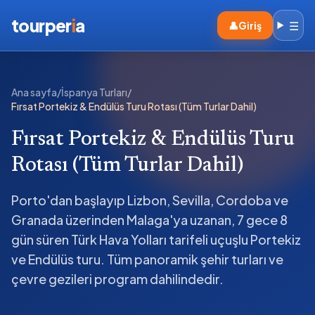
tourper
i
a
☰
👤
Giriş
Ana sayfa
/
İspanya Turları
/
Fırsat Portekiz & Endülüs Turu Rotası (Tüm Turlar Dahil)
Fırsat Portekiz & Endülüs Turu
Rotası (Tüm Turlar Dahil)
Porto'dan başlayıp Lizbon, Sevilla, Cordoba ve
Granada üzerinden Malaga'ya uzanan, 7 gece 8
gün süren Türk Hava Yolları tarifeli uçuşlu Portekiz
ve Endülüs turu. Tüm panoramik şehir turları ve
çevre gezileri program dahilindedir.