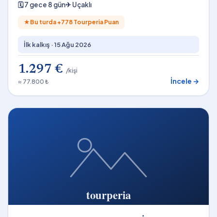
🗓
7 gece 8 gün
✈
Uçaklı
★
Bu turda +
778
Tourperia Puan
İlk kalkış ·
15 Ağu 2026
1.297 €
/kişi
İncele →
≈ 77.800 ₺