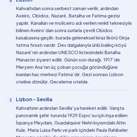
4
Kahvaltıdan sonra serbest zaman verilir, ardından
Aveiro, Obidos, Nazaré, Batalha ve Fatima gezisi
yapılır. Kanalları ve moliceiro adı verilen renkli teknesiyle
bilinen Aveiro'dan sonra surlarla çevrili Obidos
kasabasına geçilir; burada geleneksel kiraz likörü Ginja
tatma fırsatı vardır. Dev dalgalarıyla ünlü balıkçı köyü
Nazaré'nin ardından UNESCO listesindeki Batalha
Manastırı ziyaret edilir. Günün son durağı, 1917'de
Meryem Ana'nın üç çoban çocuğa göründüğüne
inanılan hac merkezi Fatima'dır. Gezi sonrası Lizbon
oteline dönülür. Geceleme otelde.
Lizbon - Sevilla
5
Kahvaltının ardından Sevilla'ya hareket edilir. Varışta
panoramik şehir turunda 1929 Expo'su için inşa edilen
İspanya Meydanı, Guadalquivir Nehri kıyısındaki Altın
Kule, Maria Luisa Parkı ve park içindeki Paula Rahibeler