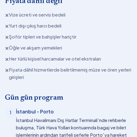
Fiyata dahil değil
Vize ücreti ve servis bedeli
✕
Yurt dışı çıkış harcı bedeli
✕
Şoför tipleri ve bahşişler hariçtir
✕
Öğle ve akşam yemekleri
✕
Her türlü kişisel harcamalar ve otel ekstraları
✕
Fiyata dâhil hizmetlerde belirtilmemiş müze ve ören yerleri
✕
girişleri
Gün gün program
İstanbul - Porto
1
İstanbul Havalimanı Dış Hatlar Terminali'nde rehberle
buluşma, Türk Hava Yolları kontuarında bagaj ve bilet
işlemlerinin ardından tarifeli seferle Porto'ya hareket