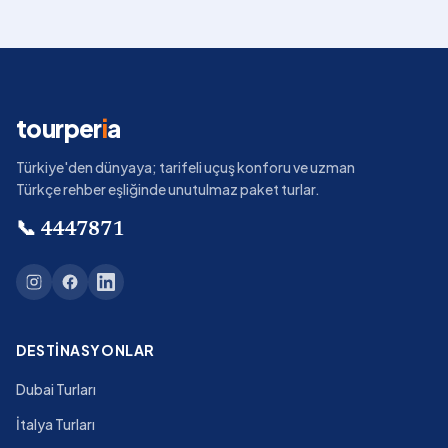
tourper
i
a
Türkiye'den dünyaya; tarifeli uçuş konforu ve uzman
Türkçe rehber eşliğinde unutulmaz paket turlar.
📞
4447871
DESTINASYONLAR
Dubai Turları
İtalya Turları