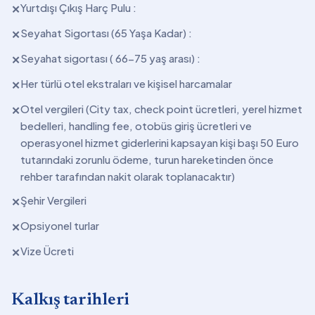
Yurtdışı Çıkış Harç Pulu :
✕
Seyahat Sigortası (65 Yaşa Kadar) :
✕
Seyahat sigortası ( 66-75 yaş arası) :
✕
Her türlü otel ekstraları ve kişisel harcamalar
✕
Otel vergileri (City tax, check point ücretleri, yerel hizmet
✕
bedelleri, handling fee, otobüs giriş ücretleri ve
operasyonel hizmet giderlerini kapsayan kişi başı 50 Euro
tutarındaki zorunlu ödeme, turun hareketinden önce
rehber tarafından nakit olarak toplanacaktır)
Şehir Vergileri
✕
Opsiyonel turlar
✕
Vize Ücreti
✕
Kalkış tarihleri