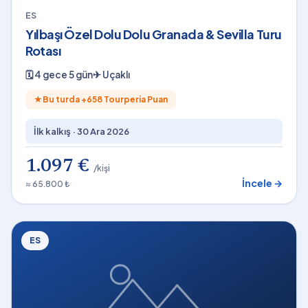
ES
Yılbaşı Özel Dolu Dolu Granada & Sevilla Turu
Rotası
🗓
4 gece 5 gün
✈
Uçaklı
★
Bu turda +
658
Tourperia Puan
İlk kalkış ·
30 Ara 2026
1.097 €
/kişi
İncele →
≈ 65.800 ₺
ES