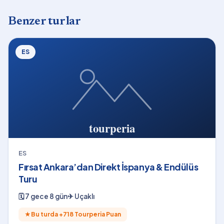
Benzer turlar
ES
ES
Fırsat Ankara’dan Direkt İspanya & Endülüs
Turu
🗓
7 gece 8 gün
✈
Uçaklı
★
Bu turda +
718
Tourperia Puan