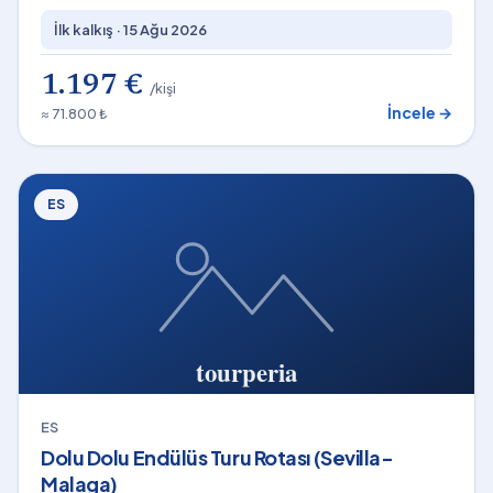
İlk kalkış ·
15 Ağu 2026
1.197 €
/kişi
İncele →
≈ 71.800 ₺
ES
ES
Dolu Dolu Endülüs Turu Rotası (Sevilla-
Malaga)