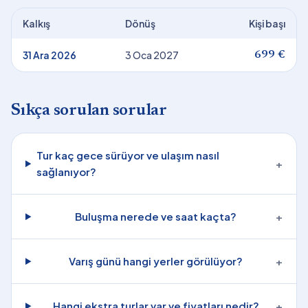
Kalkış
Dönüş
Kişi başı
31 Ara 2026
3 Oca 2027
699 €
Sıkça sorulan sorular
Tur kaç gece sürüyor ve ulaşım nasıl
+
sağlanıyor?
Buluşma nerede ve saat kaçta?
+
Varış günü hangi yerler görülüyor?
+
Hangi ekstra turlar var ve fiyatları nedir?
+