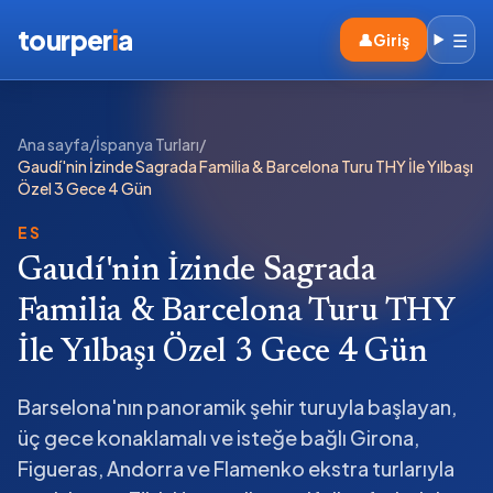
tourper
i
a
☰
👤
Giriş
Ana sayfa
/
İspanya Turları
/
Gaudí'nin İzinde Sagrada Familia & Barcelona Turu THY İle Yılbaşı
Özel 3 Gece 4 Gün
ES
Gaudí'nin İzinde Sagrada
Familia & Barcelona Turu THY
İle Yılbaşı Özel 3 Gece 4 Gün
Barselona'nın panoramik şehir turuyla başlayan,
üç gece konaklamalı ve isteğe bağlı Girona,
Figueras, Andorra ve Flamenko ekstra turlarıyla