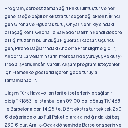
Program, serbest zaman ağırlıklı kurulmuştur ve her
güne isteğe bağlı bir ekstra tur seçeneği eklenir. İkinci
gün Girona ve Figueras turu, Onyar Nehri kıyısındaki
ortaçağ kenti Girona ile Salvador Dalí'nin kendi dekore
ettiği müzenin bulunduğu Figueras'ı kapsar. Üçüncü
gün, Pirene Dağları'ndaki Andorra Prensliği'ne gidilir;
Andorra La Vella'nın tarihi merkezinde yürüyüş ve duty-
free alışveriş imkânı vardır. Akşam programı isteyenler
için Flamenko gösterisi içeren gece turuyla
tamamlanabilir.
Ulaşım Türk Havayolları tarifeli seferleriyle sağlanır:
gidiş TK1853 ile İstanbul'dan 09:00'da, dönüş TK1468
ile Barselona'dan 14:25'te. Dört ekstra tur tek tek 260
€ değerinde olup Full Paket olarak alındığında kişi başı
230 €'dur. Aralık-Ocak döneminde Barselona serin ve