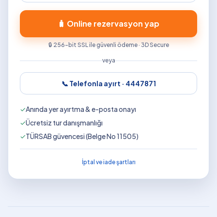
🧳 Online rezervasyon yap
🔒 256-bit SSL ile güvenli ödeme · 3D Secure
veya
📞 Telefonla ayırt ·
4447871
✓
Anında yer ayırtma & e-posta onayı
✓
Ücretsiz tur danışmanlığı
✓
TÜRSAB güvencesi (Belge No 11505)
İptal ve iade şartları