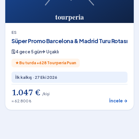
ES
Süper Promo Barcelona & Madrid Turu Rotası
🗓
4 gece 5 gün
✈
Uçaklı
★
Bu turda +
628
Tourperia Puan
İlk kalkış ·
27 Eki 2026
1.047 €
/kişi
İncele →
≈ 62.800 ₺