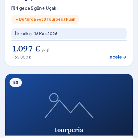
🗓
4 gece 5 gün
✈
Uçaklı
★
Bu turda +
658
Tourperia Puan
İlk kalkış ·
16 Kas 2026
1.097 €
/kişi
İncele →
≈ 65.800 ₺
ES