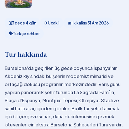
🗓
3 gece 4 gün
✈
Uçaklı
📅
İlk kalkış
31 Ara 2026
🗣
Türkçe rehber
Tur hakkında
Barselona'da geçirilen üç gece boyunca İspanya'nın
Akdeniz kıyısındaki bu şehrin modernist mimarisi ve
ortaçağ dokusu programın merkezindedir. Varış günü
yapılan panoramik şehir turunda La Sagrada Família,
Plaça d'Espanya, Montjuïc Tepesi, Olimpiyat Stadı ve
sahil hattı araç içinden görülür. Bu ilk tur şehri tanımak
için bir çerçeve sunar; daha derinlemesine gezmek
isteyenler için ekstra Barselona Şaheserleri Turu vardır.