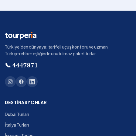
tourper
i
a
Türkiye'den dünyaya; tarifeli uçuş konforu ve uzman
Türkçe rehber eşliğinde unutulmaz paket turlar.
📞
4447871
DESTINASYONLAR
Dubai Turları
İtalya Turları
İspanya Turları