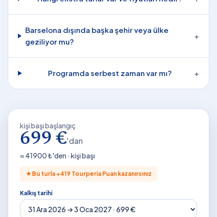
Barselona dışında başka şehir veya ülke
+
geziliyor mu?
Programda serbest zaman var mı?
+
kişi başı başlangıç
699 €
'dan
≈
41900
₺'den · kişi başı
★
Bu turla +
419
Tourperia Puan kazanırsınız
Kalkış tarihi