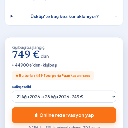
Üsküp'te kaç kez konaklanıyor?
+
kişi başı başlangıç
749 €
'dan
≈
44900
₺'den · kişi başı
★
Bu turla +
449
Tourperia Puan kazanırsınız
Kalkış tarihi
🧳 Online rezervasyon yap
🔒 256-bit SSL ile güvenli ödeme · 3D Secure