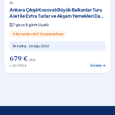
AL
Ankara Çıkışlı Kosovalı Büyük Balkanlar Turu
AJet ile Extra Turlar ve Akşam Yemekleri Dahil
SJJ-SJJ
🗓
7 gece 8 gün
✈
Uçaklı
★
Bu turda +
407
Tourperia Puan
İlk kalkış ·
26 Ağu 2026
679 €
/kişi
İncele →
≈ 40.700 ₺