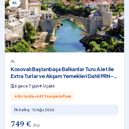
AL
AL
Kosovalı Baştanbaşa Balkanlar Turu AJet ile
Extra Turlar ve Akşam Yemekleri Dahil PRN-
SKP
🗓
6 gece 7 gün
✈
Uçaklı
★
Bu turda +
449
Tourperia Puan
İlk kalkış ·
12 Ağu 2026
749 €
/kişi