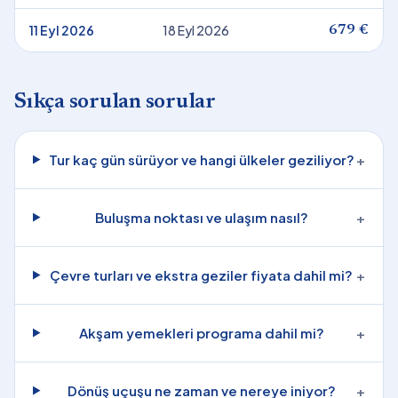
11 Eyl 2026
18 Eyl 2026
679 €
Sıkça sorulan sorular
Tur kaç gün sürüyor ve hangi ülkeler geziliyor?
+
Buluşma noktası ve ulaşım nasıl?
+
Çevre turları ve ekstra geziler fiyata dahil mi?
+
Akşam yemekleri programa dahil mi?
+
Dönüş uçuşu ne zaman ve nereye iniyor?
+