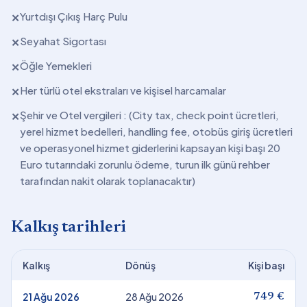
Yurtdışı Çıkış Harç Pulu
✕
Seyahat Sigortası
✕
Öğle Yemekleri
✕
Her türlü otel ekstraları ve kişisel harcamalar
✕
Şehir ve Otel vergileri : (City tax, check point ücretleri,
✕
yerel hizmet bedelleri, handling fee, otobüs giriş ücretleri
ve operasyonel hizmet giderlerini kapsayan kişi başı 20
Euro tutarındaki zorunlu ödeme, turun ilk günü rehber
tarafından nakit olarak toplanacaktır)
Kalkış tarihleri
Kalkış
Dönüş
Kişi başı
21 Ağu 2026
28 Ağu 2026
749 €