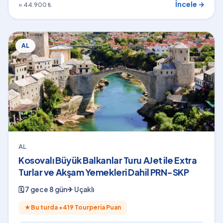
İncele →
≈ 44.900 ₺
AL
AL
Kosovalı Büyük Balkanlar Turu AJet ile Extra
Turlar ve Akşam Yemekleri Dahil PRN-SKP
🗓
7 gece 8 gün
✈
Uçaklı
★
Bu turda +
419
Tourperia Puan