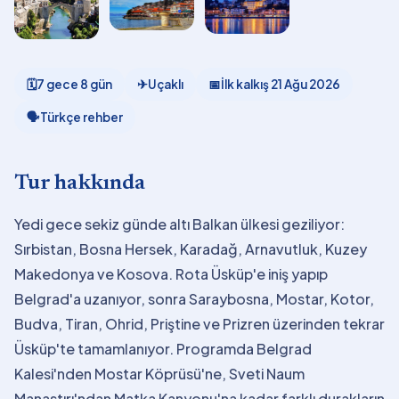
🗓
7 gece 8 gün
✈
Uçaklı
📅
İlk kalkış
21 Ağu 2026
🗣
Türkçe rehber
Tur hakkında
Yedi gece sekiz günde altı Balkan ülkesi geziliyor:
Sırbistan, Bosna Hersek, Karadağ, Arnavutluk, Kuzey
Makedonya ve Kosova. Rota Üsküp'e iniş yapıp
Belgrad'a uzanıyor, sonra Saraybosna, Mostar, Kotor,
Budva, Tiran, Ohrid, Priştine ve Prizren üzerinden tekrar
Üsküp'te tamamlanıyor. Programda Belgrad
Kalesi'nden Mostar Köprüsü'ne, Sveti Naum
Manastırı'ndan Matka Kanyonu'na kadar farklı durakların