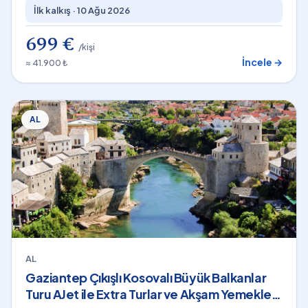
İlk kalkış ·
10 Ağu 2026
699 €
/kişi
İncele →
≈ 41.900 ₺
AL
AL
Gaziantep Çıkışlı Kosovalı Büyük Balkanlar
Turu AJet ile Extra Turlar ve Akşam Yemekleri