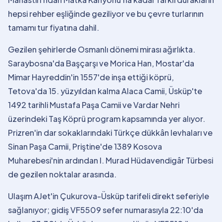
hepsi rehber eşliğinde geziliyor ve bu çevre turlarının
tamamı tur fiyatına dahil.
Gezilen şehirlerde Osmanlı dönemi mirası ağırlıkta.
Saraybosna'da Başçarşı ve Morica Han, Mostar'da
Mimar Hayreddin'in 1557'de inşa ettiği köprü,
Tetova'da 15. yüzyıldan kalma Alaca Camii, Üsküp'te
1492 tarihli Mustafa Paşa Camii ve Vardar Nehri
üzerindeki Taş Köprü program kapsamında yer alıyor.
Prizren'in dar sokaklarındaki Türkçe dükkân levhaları ve
Sinan Paşa Camii, Priştine'de 1389 Kosova
Muharebesi'nin ardından I. Murad Hüdavendigâr Türbesi
de gezilen noktalar arasında.
Ulaşım AJet'in Çukurova-Üsküp tarifeli direkt seferiyle
sağlanıyor; gidiş VF5509 sefer numarasıyla 22:10'da