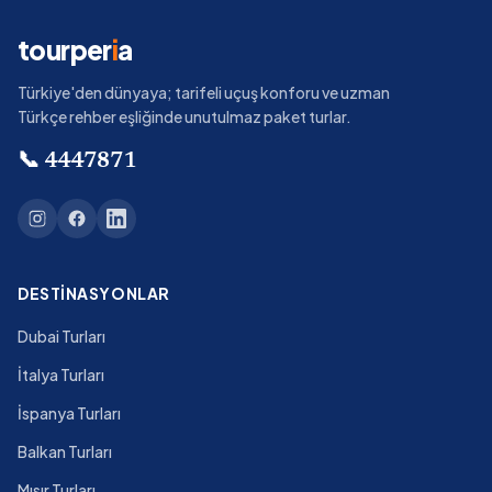
tourper
i
a
Türkiye'den dünyaya; tarifeli uçuş konforu ve uzman
Türkçe rehber eşliğinde unutulmaz paket turlar.
📞
4447871
DESTINASYONLAR
Dubai Turları
İtalya Turları
İspanya Turları
Balkan Turları
Mısır Turları