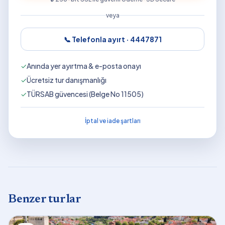
veya
📞 Telefonla ayırt ·
4447871
✓
Anında yer ayırtma & e-posta onayı
✓
Ücretsiz tur danışmanlığı
✓
TÜRSAB güvencesi (Belge No 11505)
İptal ve iade şartları
Benzer turlar