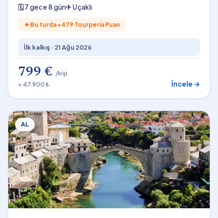
Dahil 7 Gece
🗓
7 gece 8 gün
✈
Uçaklı
★
Bu turda +
479
Tourperia Puan
İlk kalkış ·
21 Ağu 2026
799 €
/kişi
İncele →
≈ 47.900 ₺
AL