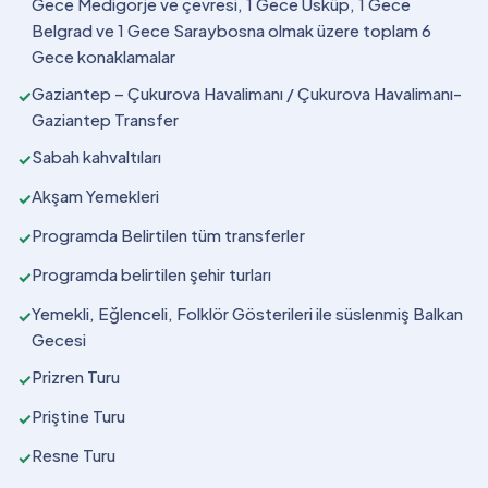
Gece Medigorje ve çevresi, 1 Gece Üsküp, 1 Gece
Belgrad ve 1 Gece Saraybosna olmak üzere toplam 6
Gece konaklamalar
Gaziantep – Çukurova Havalimanı / Çukurova Havalimanı-
✓
Gaziantep Transfer
Sabah kahvaltıları
✓
Akşam Yemekleri
✓
Programda Belirtilen tüm transferler
✓
Programda belirtilen şehir turları
✓
Yemekli, Eğlenceli, Folklör Gösterileri ile süslenmiş Balkan
✓
Gecesi
Prizren Turu
✓
Priştine Turu
✓
Resne Turu
✓