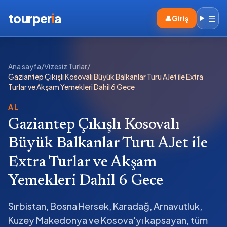
tourper
i
a
☰
👤
Giriş
Ana sayfa
/
Vizesiz Turlar
/
Gaziantep Çıkışlı Kosovalı Büyük Balkanlar Turu AJet ile Extra
Turlar ve Akşam Yemekleri Dahil 6 Gece
AL
Gaziantep Çıkışlı Kosovalı
Büyük Balkanlar Turu AJet ile
Extra Turlar ve Akşam
Yemekleri Dahil 6 Gece
Sırbistan, Bosna Hersek, Karadağ, Arnavutluk,
Kuzey Makedonya ve Kosova'yı kapsayan, tüm