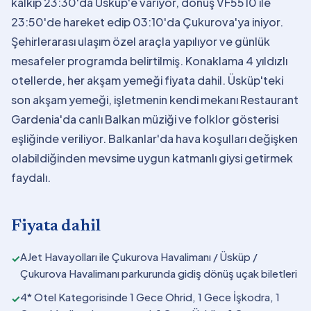
kalkıp 23:30'da Üsküp'e varıyor, dönüş VF5510 ile
23:50'de hareket edip 03:10'da Çukurova'ya iniyor.
Şehirlerarası ulaşım özel araçla yapılıyor ve günlük
mesafeler programda belirtilmiş. Konaklama 4 yıldızlı
otellerde, her akşam yemeği fiyata dahil. Üsküp'teki
son akşam yemeği, işletmenin kendi mekanı Restaurant
Gardenia'da canlı Balkan müziği ve folklor gösterisi
eşliğinde veriliyor. Balkanlar'da hava koşulları değişken
olabildiğinden mevsime uygun katmanlı giysi getirmek
faydalı.
Fiyata dahil
AJet Havayolları ile Çukurova Havalimanı / Üsküp /
✓
Çukurova Havalimanı parkurunda gidiş dönüş uçak biletleri
4* Otel Kategorisinde 1 Gece Ohrid, 1 Gece İşkodra, 1
✓