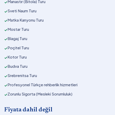
Manastır (Bitola) Turu
✓
Sveti Naum Turu
✓
Matka Kanyonu Turu
✓
Mostar Turu
✓
Blagaj Turu
✓
Poçitel Turu
✓
Kotor Turu
✓
Budva Turu
✓
Srebrenitsa Turu
✓
Profesyonel Türkçe rehberlik hizmetleri
✓
Zorunlu Sigorta (Mesleki Sorumluluk)
✓
Fiyata dahil değil