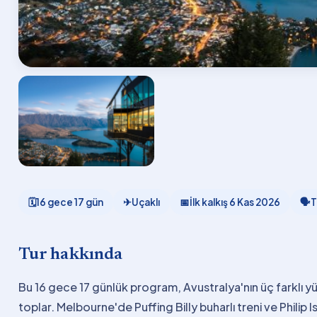
🗓
16 gece 17 gün
✈
Uçaklı
📅
İlk kalkış
6 Kas 2026
🗣
T
Tur hakkında
Bu 16 gece 17 günlük program, Avustralya'nın üç farklı yü
toplar. Melbourne'de Puffing Billy buharlı treni ve Phili