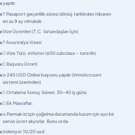
yapılır.
✕
? Pasaport geçerlilik süresi dönüş tarihinden itibaren
✕
en az 8 ay olmalıdır.
Vize Ücretleri (T.C. Vatandaşları İçin)
✕
? Avustralya Vizesi
✕
 Vize Türü: eVisitor (600 subclass – turistik)
✕
 Başvuru Ücreti:
✕
o 240 USD Online başvuru yapılır (ImmiAccount
✕
sistemi üzerinden)
 Ortalama Sonuç Süresi: 30–40 iş günü
✕
 Ek Masraflar:
✕
o Parmak izi için çağırlma durumunda kurum için ayrı bir
✕
servis ücret alıyorlar. Bunu orda
ödeniyor 10/20 usd .
✕