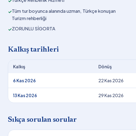
✓
Tüm tur boyunca alanında uzman, Türkçe konuşan
✓
Turizm rehberliği
ZORUNLU SİGORTA
✓
Kalkış tarihleri
Kalkış
Dönüş
6 Kas 2026
22 Kas 2026
13 Kas 2026
29 Kas 2026
Sıkça sorulan sorular