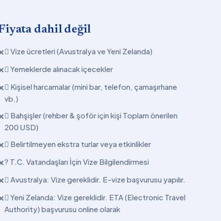
Fiyata dahil değil
 Vize ücretleri (Avustralya ve Yeni Zelanda)
✕
 Yemeklerde alınacak içecekler
✕
 Kişisel harcamalar (mini bar, telefon, çamaşırhane
✕
vb.)
 Bahşişler (rehber & şoför için kişi Toplam önerilen
✕
200 USD)
 Belirtilmeyen ekstra turlar veya etkinlikler
✕
? T.C. Vatandaşları İçin Vize Bilgilendirmesi
✕
 Avustralya: Vize gereklidir. E-vize başvurusu yapılır.
✕
 Yeni Zelanda: Vize gereklidir. ETA (Electronic Travel
✕
Authority) başvurusu online olarak