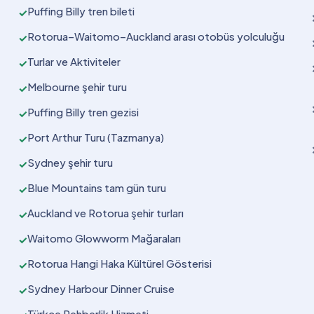
Puffing Billy tren bileti
✓
Rotorua–Waitomo–Auckland arası otobüs yolculuğu
✓
Turlar ve Aktiviteler
✓
Melbourne şehir turu
✓
Puffing Billy tren gezisi
✓
Port Arthur Turu (Tazmanya)
✓
Sydney şehir turu
✓
Blue Mountains tam gün turu
✓
Auckland ve Rotorua şehir turları
✓
Waitomo Glowworm Mağaraları
✓
Rotorua Hangi Haka Kültürel Gösterisi
✓
Sydney Harbour Dinner Cruise
✓
Türkçe Rehberlik Hizmeti