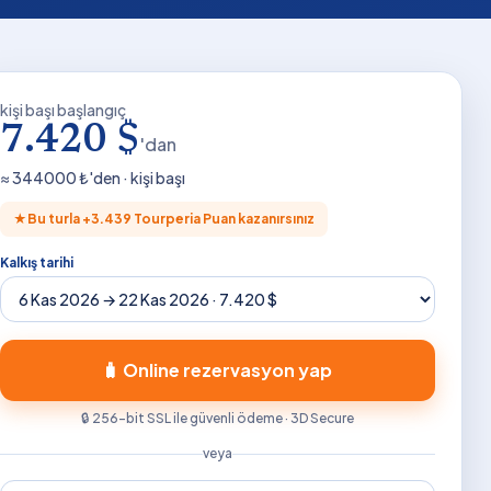
kişi başı başlangıç
7.420 $
'dan
≈
344000
₺'den · kişi başı
★
Bu turla +
3.439
Tourperia Puan kazanırsınız
Kalkış tarihi
🧳 Online rezervasyon yap
🔒 256-bit SSL ile güvenli ödeme · 3D Secure
veya