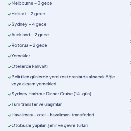
Melbourne – 3 gece
✓
Hobart – 2 gece
✓
Sydney – 4 gece
✓
Auckland – 2 gece
✓
Rotorua – 2 gece
✓
Yemekler
✓
Otellerde kahvaltı
✓
Belirtilen günlerde yerel restoranlarda alınacak öğle
✓
veya akşam yemekleri
Sydney Harbour Dinner Cruise (14. gün)
✓
Tüm transfer ve ulaşımlar
✓
Havalimanı – otel – havalimanı transferleri
✓
Otobüsle yapılan şehir ve çevre turları
✓