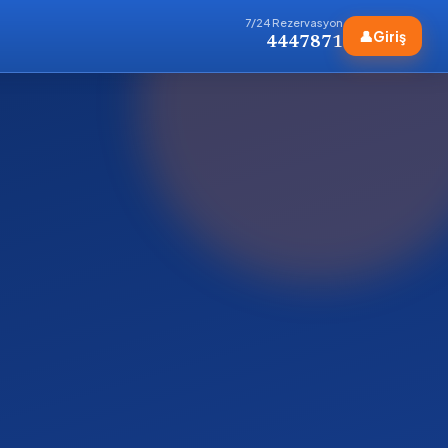
7/24 Rezervasyon
👤
Giriş
4447871