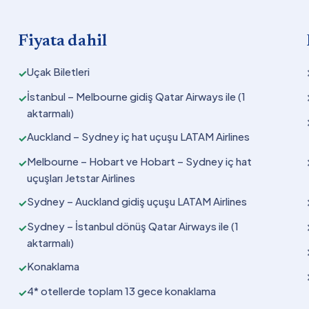
Fiyata dahil
Uçak Biletleri
✓
İstanbul – Melbourne gidiş Qatar Airways ile (1
✓
aktarmalı)
Auckland – Sydney iç hat uçuşu LATAM Airlines
✓
Melbourne – Hobart ve Hobart – Sydney iç hat
✓
uçuşları Jetstar Airlines
Sydney – Auckland gidiş uçuşu LATAM Airlines
✓
Sydney – İstanbul dönüş Qatar Airways ile (1
✓
aktarmalı)
Konaklama
✓
4* otellerde toplam 13 gece konaklama
✓