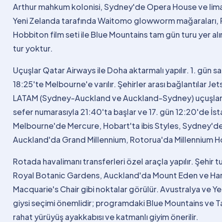
Arthur mahkum kolonisi, Sydney'de Opera House ve lima
Yeni Zelanda tarafında Waitomo glowworm mağaraları, 
Hobbiton film seti ile Blue Mountains tam gün turu yer alır
tur yoktur.
Uçuşlar Qatar Airways ile Doha aktarmalı yapılır. 1. gün sa
18:25'te Melbourne'e varılır. Şehirler arası bağlantılar
LATAM (Sydney-Auckland ve Auckland-Sydney) uçuşları
sefer numarasıyla 21:40'ta başlar ve 17. gün 12:20'de İstan
Melbourne'de Mercure, Hobart'ta ibis Styles, Sydney'de
Auckland'da Grand Millennium, Rotorua'da Millennium H
Rotada havalimanı transferleri özel araçla yapılır. Şehi
Royal Botanic Gardens, Auckland'da Mount Eden ve Har
Macquarie's Chair gibi noktalar görülür. Avustralya ve 
giysi seçimi önemlidir; programdaki Blue Mountains ve T
rahat yürüyüş ayakkabısı ve katmanlı giyim önerilir.