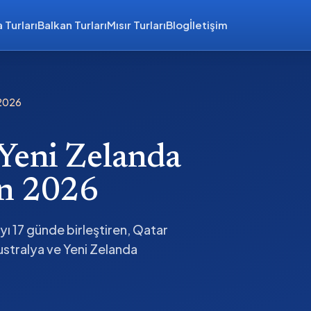
 Turları
Balkan Turları
Mısır Turları
Blog
İletişim
 2026
Yeni Zelanda
ün 2026
ı 17 günde birleştiren, Qatar
ustralya ve Yeni Zelanda