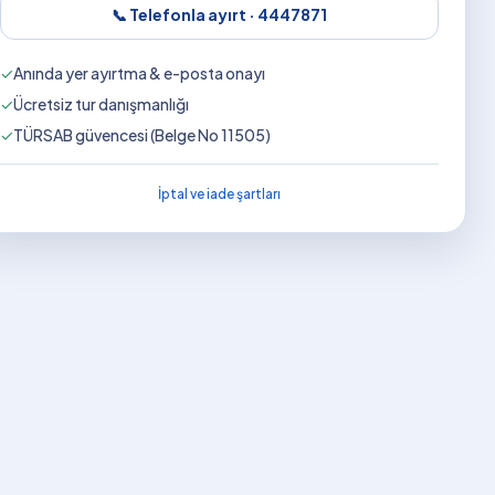
📞 Telefonla ayırt ·
4447871
✓
Anında yer ayırtma & e-posta onayı
✓
Ücretsiz tur danışmanlığı
✓
TÜRSAB güvencesi (Belge No 11505)
İptal ve iade şartları