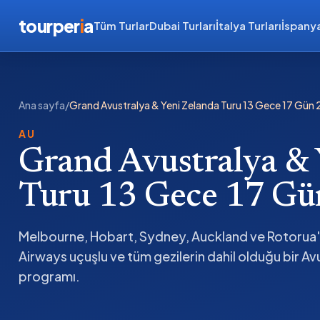
tourper
i
a
Tüm Turlar
Dubai Turları
İtalya Turları
İspanya
Ana sayfa
/
Grand Avustralya & Yeni Zelanda Turu 13 Gece 17 Gün
AU
Grand Avustralya & 
Turu 13 Gece 17 G
Melbourne, Hobart, Sydney, Auckland ve Rotorua'y
Airways uçuşlu ve tüm gezilerin dahil olduğu bir Av
programı.