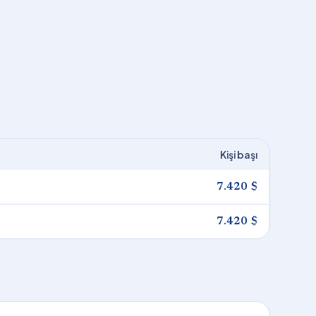
Kişi başı
7.420 $
7.420 $