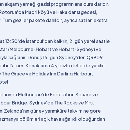
n akşam yemeği gezisi programın ana duraklarıdır.
Rotorua'da Maori köyü ve Haka dansı gecesi,
. Tüm geziler pakete dahildir, ayrıca satılan ekstra
at 13:50'de İstanbul'dan kalkılır, 2. gün yerel saatle
 Jetstar (Melbourne-Hobart ve Hobart-Sydney) ve
yla sağlanır. Dönüş 16. gün Sydney'den QR909
bul'a iner. Konaklama 4 yıldızlı otellerde yapılır:
 The Grace ve Holiday Inn Darling Harbour,
otel.
r turlarında Melbourne'de Federation Square ve
bour Bridge, Sydney'de The Rocks ve Mrs.
Yeni Zelanda'nın güney yarımküre takvimine göre
azmanya bölümleri açık hava ağırlıklı olduğundan