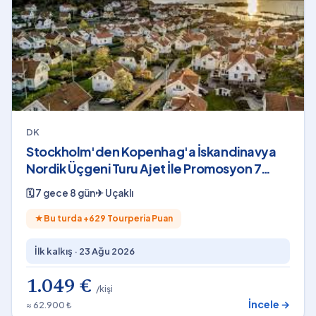
DK
Stockholm'den Kopenhag'a İskandinavya
Nordik Üçgeni Turu Ajet İle Promosyon 7
Gece 8 Gün 2026
🗓
7 gece 8 gün
✈
Uçaklı
★
Bu turda +
629
Tourperia Puan
İlk kalkış ·
23 Ağu 2026
1.049 €
/kişi
İncele →
≈ 62.900 ₺