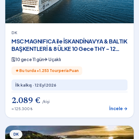
DK
MSC MAGNIFICA ile İSKANDİNAVYA & BALTIK
BAŞKENTLERİ & 8 ÜLKE 10 Gece THY - 12
Eylül 2026
🗓
10 gece 11 gün
✈
Uçaklı
★
Bu turda +
1.253
Tourperia Puan
İlk kalkış ·
12 Eyl 2026
2.089 €
/kişi
İncele →
≈ 125.300 ₺
DK