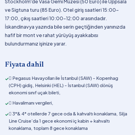
Stockholm'de Vasa Gemi Müzesi (50 Euro) ile Uppsala
ve Sigtuna turu (85 Euro). Otel giriş saatleri 15:00-
17:00, çıkış saatleri 10:00-12:00 arasındadır.
İskandinavya yazında bile serin geçtiğinden yanınızda
hafif bir mont ve rahat yürüyüş ayakkabısı
bulundurmanız işinize yarar.
Fiyata dahil
 Pegasus Havayolları ile İstanbul (SAW) - Kopenhag
✓
(CPH) gidiş, Helsinki (HEL) - İstanbul (SAW) dönüş
ekonomi sınıf uçak bileti,
 Havalimanı vergileri,
✓
 3*& 4* otellerde 7 gece oda & kahvaltı konaklama, Silja
✓
Line Cruise’da 1 gece ekonomi iç kabin + kahvaltı
konaklama, toplam 8 gece konaklama