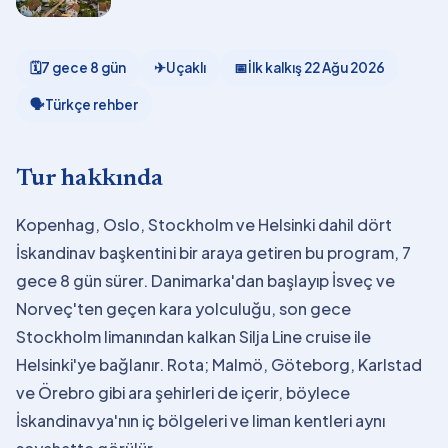
🗓
7 gece 8 gün
✈
Uçaklı
📅
İlk kalkış
22 Ağu 2026
🗣
Türkçe rehber
Tur hakkında
Kopenhag, Oslo, Stockholm ve Helsinki dahil dört
İskandinav başkentini bir araya getiren bu program, 7
gece 8 gün sürer. Danimarka'dan başlayıp İsveç ve
Norveç'ten geçen kara yolculuğu, son gece
Stockholm limanından kalkan Silja Line cruise ile
Helsinki'ye bağlanır. Rota; Malmö, Göteborg, Karlstad
ve Örebro gibi ara şehirleri de içerir, böylece
İskandinavya'nın iç bölgeleri ve liman kentleri aynı