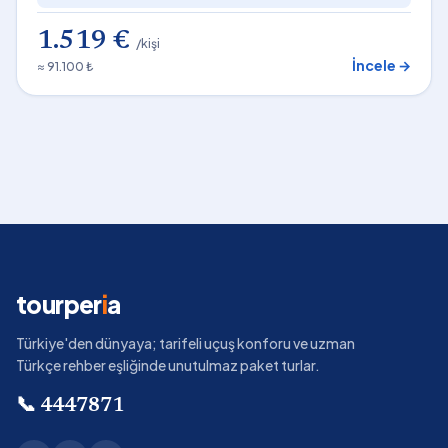
1.519 €
/kişi
İncele →
≈ 91.100 ₺
tourper
i
a
Türkiye'den dünyaya; tarifeli uçuş konforu ve uzman
Türkçe rehber eşliğinde unutulmaz paket turlar.
📞
4447871