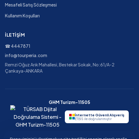
Mesafeli Satış Sözleşmesi
Kullanım Koşulları
İLETIŞIM
☎
4447871
info@tourperia.com
Remzi Oğuz Arık Mahallesi, Bestekar Sokak, No:61/A-2
Çankaya-ANKARA
GHM Turizm-11505
İnternette Güvenli Alışveriş
ETBİS ile doğrulanmıştır