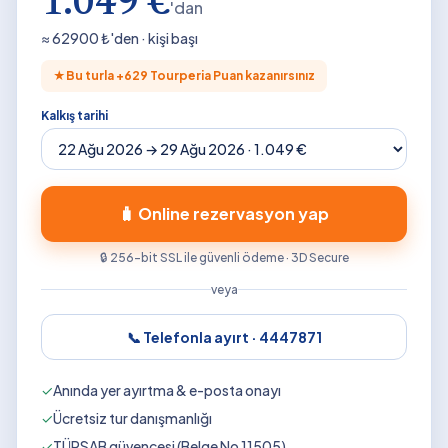
1.049 €
'dan
≈
62900
₺'den · kişi başı
★
Bu turla +
629
Tourperia Puan kazanırsınız
Kalkış tarihi
🧳 Online rezervasyon yap
🔒 256-bit SSL ile güvenli ödeme · 3D Secure
veya
📞 Telefonla ayırt ·
4447871
✓
Anında yer ayırtma & e-posta onayı
✓
Ücretsiz tur danışmanlığı
✓
TÜRSAB güvencesi (Belge No 11505)