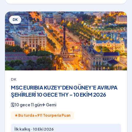
DK
DK
MSC EURIBIA KUZEY’DEN GÜNEY’E AVRUPA
ŞEHİRLERİ 10 GECE THY - 10 EKİM 2026
🗓
10 gece 11 gün
✈
Gemi
★
Bu turda +
911
Tourperia Puan
İlk kalkış ·
10 Eki 2026