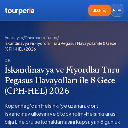
tourper
i
a
☰
👤
Giriş
Ana sayfa
/
Danimarka Turları
/
İskandinavya ve Fiyordlar Turu Pegasus Havayolları ile 8 Gece
(CPH-HEL) 2026
DK
İskandinavya ve Fiyordlar Turu
Pegasus Havayolları ile 8 Gece
(CPH-HEL) 2026
Kopenhag'dan Helsinki'ye uzanan, dört
İskandinav ülkesini ve Stockholm-Helsinki arası
Silja Line cruise konaklamasını kapsayan 8 günlük