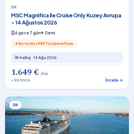
DK
MSC Magnifica ile Cruise Only Kuzey Avrupa
- 14 Ağustos 2026
🗓
6 gece 7 gün
✈
Gemi
★
Bu turda +
989
Tourperia Puan
İlk kalkış ·
14 Ağu 2026
1.649 €
/kişi
İncele →
≈ 98.900 ₺
DK